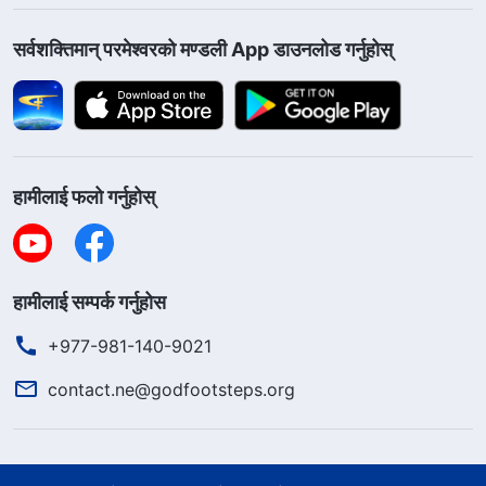
सर्वशक्तिमान्‌ परमेश्‍वरको मण्डली App डाउनलोड गर्नुहोस्
हामीलाई फलो गर्नुहोस्
हामीलाई सम्पर्क गर्नुहोस
+977-981-140-9021
contact.ne@godfootsteps.org