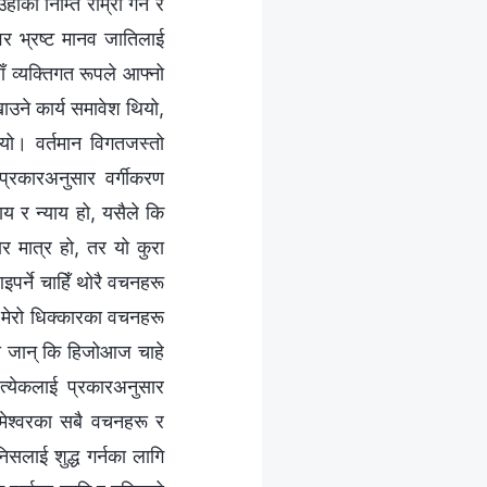
का निम्ति राम्रो गर्ने र
वर भ्रष्ट मानव जातिलाई
 व्यक्तिगत रूपले आफ्नो
ाउने कार्य समावेश थियो,
ुभयो। वर्तमान विगतजस्तो
्रकारअनुसार वर्गीकरण
य र न्याय हो, यसैले कि
ार मात्र हो, तर यो कुरा
पर्ने चाहिँ थोरै वचनहरू
को मेरो धिक्कारका वचनहरू
? यो जान् कि हिजोआज चाहे
रत्येकलाई प्रकारअनुसार
ेश्‍वरका सबै वचनहरू र
ानिसलाई शुद्ध गर्नका लागि