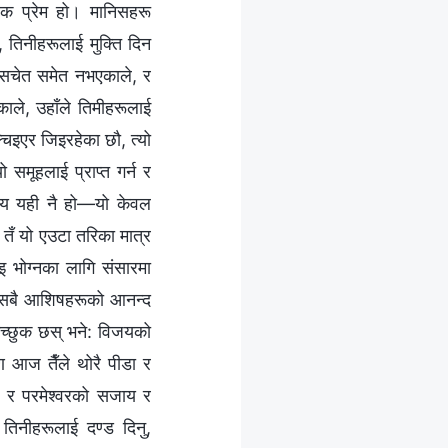
तविक प्रेम हो। मानिसहरू
ए, तिनीहरूलाई मुक्ति दिन
 सचेत समेत नभएकाले, र
ाले, उहाँले तिमीहरूलाई
चिइएर जिइरहेका छौ, त्यो
 समूहलाई प्राप्त गर्न र
ेश्य यही नै हो—यो केवल
ि तँ यो एउटा तरिका मात्र
इ भोग्नका लागि संसारमा
यी सबै आशिषहरूको आनन्द
च्छुक छस् भने: विजयको
रण आज तैँले थोरै पीडा र
ने र परमेश्‍वरको सजाय र
 तिनीहरूलाई दण्ड दिनु,