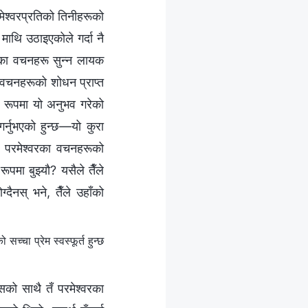
मेश्‍वरप्रतिको तिनीहरूको
माथि उठाइएकोले गर्दा नै
ँका वचनहरू सुन्‍न लायक
ा वचनहरूको शोधन प्राप्त
त रूपमा यो अनुभव गरेको
त गर्नुभएको हुन्छ—यो कुरा
 परमेश्‍वरका वचनहरूको
रूपमा बुझ्यौ? यसैले तैँले
ैनस् भने, तैँले उहाँको
‍चा प्रेम स्वस्फूर्त हुन्छ
को साथै तँ परमेश्‍वरका