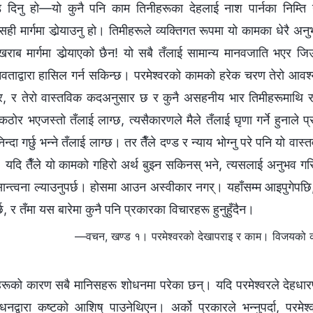
ड दिनु हो—यो कुनै पनि काम तिनीहरूका देहलाई नाश पार्नका निम्ति 
 सही मार्गमा डोर्‍याउनु हो। तिमीहरूले व्यक्तिगत रूपमा यो कामका धेरै अन
ाब मार्गमा डोर्‍याएको छैन! यो सबै तँलाई सामान्य मानवजाति भएर ज
ानवताद्वारा हासिल गर्न सकिन्छ। परमेश्‍वरको कामको हरेक चरण तेरो आ
र, र तेरो वास्तविक कदअनुसार छ र कुनै असहनीय भार तिमीहरूमाथि 
 कठोर भएजस्तो तँलाई लाग्छ, त्यसैकारणले मैले तँलाई घृणा गर्ने हुनाले प
 निन्दा गर्छु भन्‍ने तँलाई लाग्छ। तर तैँले दण्ड र न्याय भोग्‍नु परे पनि यो वास
हो। यदि तैँले यो कामको गहिरो अर्थ बुझ्न सकिनस् भने, त्यसलाई अनुभव गर
ा सान्त्वना ल्याउनुपर्छ। होसमा आउन अस्वीकार नगर्। यहाँसम्म आइपुगेपछ
्छ, र तँमा यस बारेमा कुनै पनि प्रकारका विचारहरू हुनुहुँदैन।
—वचन, खण्ड १। परमेश्‍वरको देखापराइ र काम। विजयको 
रूको कारण सबै मानिसहरू शोधनमा परेका छन्। यदि परमेश्‍वरले देहधारण
द्वारा कष्टको आशिष् पाउनेथिएन। अर्को प्रकारले भन्‍नुपर्दा, परमेश्