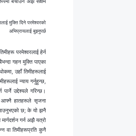
ण रूपमा बचाउन अझ सक्षम
ई मुक्ति दिने परमेश्‍वरको
अभिप्रायलाई बुझ्‍नुपर्छ
ीहरू परमेश्‍वरलाई हेर्न
ैभन्दा गहन मुक्ति पाएका
सबथोकमा, उहाँ तिमीहरूलाई
हरूलाई न्याय गर्नुहुन्छ,
ार्ने उद्देश्यले गरिन्छ।
ा आफ्नै हातहरूले सृजना
न आउनुभएको छ; के यो झनै
मार्गदर्शन गर्न अझै यत्रो
हुन्न वा तिमीहरूप्रति कुनै