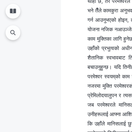
थाहा छ, तर परमेश्‍वरले 
भने तैँले कामकुरा अनुभव
गर्न आउनुभएको होइन, 
योजना नजिक नआउञ्‍जेलसम्
काम मुक्तिका लागि हुनेछ
उहाँको प्रभुत्वको अधी
शैतानिक स्वभावबाट ति
बचाउनुहुन्छ। यदि तिनीहर
परमेश्‍वर स्वयम्‌को काम
नजरमा मुक्ति परमेश्‍वर
प्रेमिलोदयालुपन र त्यस
जब परमेश्‍वरले मानिस
उनीहरूलाई आफ्ना आशिषहरू
कि उहाँले मानिसलाई छ