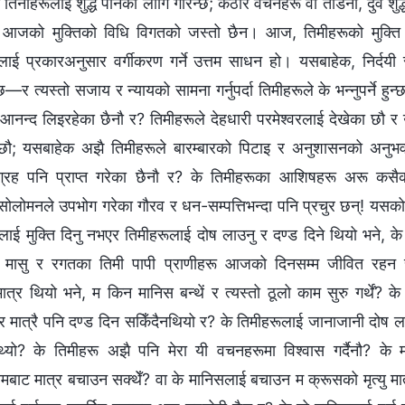
न तिनीहरूलाई शुद्ध पार्नका लागि गरिन्छ; कठोर वचनहरू वा ताडना, दुवै शुद्ध
 आजको मुक्तिको विधि विगतको जस्तो छैन। आज, तिमीहरूको मुक्ति धर
ूलाई प्रकारअनुसार वर्गीकरण गर्ने उत्तम साधन हो। यसबाहेक, निर्दयी 
छ—र त्यस्तो सजाय र न्यायको सामना गर्नुपर्दा तिमीहरूले के भन्नुपर्ने हुन्
ो आनन्द लिइरहेका छैनौ र? तिमीहरूले देहधारी परमेश्‍वरलाई देखेका छौ र उ
ा छौ; यसबाहेक अझै तिमीहरूले बारम्बारको पिटाइ र अनुशासनको अनुभ
नुग्रह पनि प्राप्त गरेका छैनौ र? के तिमीहरूका आशिषहरू अरू कसैक
सोलोमनले उपभोग गरेका गौरव र धन-सम्पत्तिभन्दा पनि प्रचुर छन्! यसको 
ूलाई मुक्ति दिनु नभएर तिमीहरूलाई दोष लाउनु र दण्ड दिने थियो भने, 
े मासु र रगतका तिमी पापी प्राणीहरू आजको दिनसम्म जीवित रहन सक्
ात्र थियो भने, म किन मानिस बन्थें र त्यस्तो ठूलो काम सुरु गर्थें?
ेर मात्रै पनि दण्ड दिन सकिँदैनथियो र? के तिमीहरूलाई जानाजानी दोष 
्थ्यो? के तिमीहरू अझै पनि मेरा यी वचनहरूमा विश्‍वास गर्दैनौ? क
यमबाट मात्र बचाउन सक्थेँ? वा के मानिसलाई बचाउन म क्रूसको मृत्यु मात्र