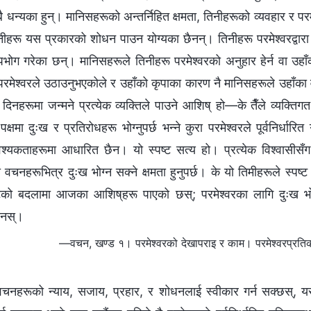
सबै धन्यका हुन्। मानिसहरूको अन्तर्निहित क्षमता, तिनीहरूको व्यवहार र पर
हरू यस प्रकारको शोधन पाउन योग्यका छैनन्। तिनीहरू परमेश्‍वरद्वारा 
भोग गरेका छन्। मानिसहरूले तिनीहरू परमेश्‍वरको अनुहार हेर्न वा उहा
, परमेश्‍वरले उठाउनुभएकोले र उहाँको कृपाका कारण नै मानिसहरूले उहाँक
िनहरूमा जन्मने प्रत्येक व्यक्तिले पाउने आशिष् हो—के तैँले व्यक्तिग
मा दुःख र प्रतिरोधहरू भोग्‍नुपर्छ भन्‍ने कुरा परमेश्‍वरले पूर्वनिर्धारि
्यकताहरूमा आधारित छैन। यो स्पष्ट सत्य हो। प्रत्येक विश्‍वासीसँग
का वचनहरूभित्र दुःख भोग्‍न सक्‍ने क्षमता हुनुपर्छ। के यो तिमीहरूले स्पष्ट 
को बदलामा आजका आशिष्‌हरू पाएको छस्; परमेश्‍वरका लागि दुःख भोग्द
दैनस्।
—वचन, खण्ड १। परमेश्‍वरको देखापराइ र काम। परमेश्‍वरप्रतिको सच्
ा वचनहरूको न्याय, सजाय, प्रहार, र शोधनलाई स्वीकार गर्न सक्छस्, यस