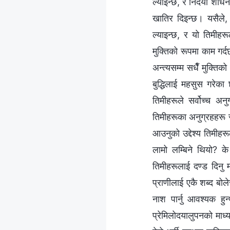
ल्याइन्छ, र निर्दयी शोध
खातिर दिइन्छ। यसैले,
ल्याइन्छ, र यो तिमीहर
मुक्तिको रूपमा काम गर्द
अन्त्यसम्म सधैँ मुक्तिक
बुद्धिलाई महसुस गरेक
तिमीहरूले सर्वोच्च अ
तिमीहरूका अनुग्रहहरू 
आउनुको उद्देश्य तिमीहर
लामो लम्बिने थियो? क
तिमीहरूलाई दण्ड दिनु म
प्राणीलाई एकै शब्द बोल
नाश पार्नु आवश्यक हुन
प्रेमिलोदयालुपनको माध्