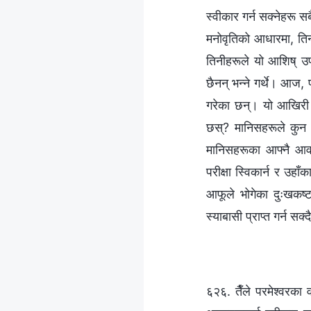
स्वीकार गर्न सक्‍नेहरू 
मनोवृतिको आधारमा, तिनी
तिनीहरूले यो आशिष् उप
छैनन् भन्‍ने गर्थे। आज
गरेका छन्। यो आखिरी द
छस्? मानिसहरूले कुन पक्ष
मानिसहरूका आफ्नै आवश
परीक्षा स्विकार्न र उहाँ
आफूले भोगेका दुःखकष्ट
स्याबासी प्राप्त गर्न सक्
६२६. तैँले परमेश्‍वरक