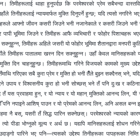
न्न। तिमीहरूलाई थाहा हुनुपर्दछ कि परमेश्‍वरको प्रेम सबैभन्दा वास्
हाँले तिनीहरूलाई न्यायमार्फत मुक्ति दिनुपर्ने हुन्छ; यदि त्यसो नगरिने भ
ीहरूले आफ्नो जीवन कसरी जिउने भनी नजानेकाले र कसरी जिउने भनी
र पापी भूमिमा जिउने र तिमीहरू आफै व्यभिचारी र फोहोर पिशाचहरू भएक
क्नुहुन्न, तिमीहरू अहिले जसरी यो फोहोर भूमिमा शैतानद्वारा मनपरी कुल्
र उहाँले तिमीहरू पातालमा खस्न दिन सक्नुहुन्न। उहाँ केवल मानिसहरूको यो
ा मुक्ति दिन चाहनुहुन्छ। तिमीहरूमाथि गरिने विजयको कामको मुख्य उद्द
ँमाथि गरिएका सबै कुरा प्रेम र मुक्ति हो भनी तैँले बुझ्न सक्दैनस् भने, यद
ने उपाय र विश्‍वसनीय कुरा हो भनी सोच्छस् भने तँ पनि दुःख र कठिना
ि तँ यस प्रवाहमा हुन, र यो न्याय र यो महान् मुक्तिको आनन्द लिन, 
ीँ पनि नपाइने आशिष् पाउन र यो प्रेमको आनन्द लिन, अनि असल बन्न इ
रवाहमा नै बस्, यसरी तँ सिद्ध पारिन सक्नेछस्। परमेश्‍वरको न्यायको का
 तर त्यो पीडा भोग्नुको मूल्य र अर्थ छ। यद्यपि मानिसहरूलाई शोधन गरि
ाथ उदाङ्गो पारिने भए पनि—त्यसको उद्देश्य तिनीहरूका पापहरूका निम्ति