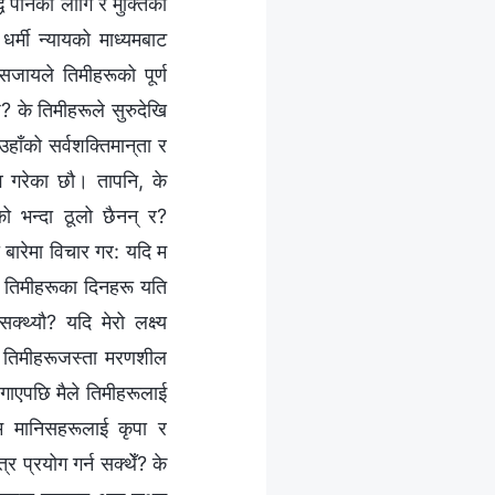
 पार्नका लागि र मुक्तिको
्मी न्यायको माध्यमबाट
सजायले तिमीहरूको पूर्ण
छ? के तिमीहरूले सुरुदेखि
हाँको सर्वशक्तिमान्‌ता र
व गरेका छौ। तापनि, के
ो भन्दा ठूलो छैनन् र?
बारेमा विचार गर: यदि म
के तिमीहरूका दिनहरू यति
थ्यौ? यदि मेरो लक्ष्य
 के तिमीहरूजस्ता मरणशील
लगाएपछि मैले तिमीहरूलाई
े म मानिसहरूलाई कृपा र
 प्रयोग गर्न सक्थेँ? के