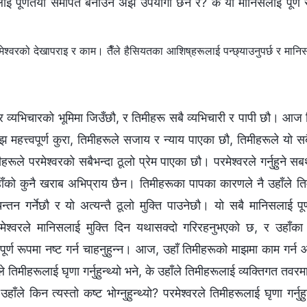
िसलाई पूर्णतया समर्पित बनाउन अझ उपयोगी छैन र? के यो मानिसलाई पूर्
‍वरको देखापराइ र काम। तैँले हैसियतका आशिष्‌हरूलाई पन्छ्याउनुपर्छ र मानिसला
 व्यभिचारको भूमिमा जिउँछौ, र तिमीहरू सबै व्यभिचारी र पापी छौ। आज तिम
झ महत्त्वपूर्ण कुरा, तिमीहरूले सजाय र न्याय पाएका छौ, तिमीहरूले यो सब
रूले परमेश्‍वरको सबैभन्दा ठूलो प्रेम पाएका छौ। परमेश्वरले गर्नुहुने 
 उहाँको कुनै खराब अभिप्राय छैन। तिमीहरूका पापका कारणले नै उहाँले तिमी
तन गर्नेछौ र यो अत्यन्तै ठूलो मुक्ति पाउनेछौ। यो सबै मानिसलाई पूर्ण प
परमेश्‍वरले मानिसलाई मुक्ति दिन यथासक्दो गरिरहनुभएको छ, र उहाँक
पूर्ण रूपमा नष्ट गर्न चाहनुहुन्न। आज, उहाँ तिमीहरूको माझमा काम गर्
े तिमीहरूलाई घृणा गर्नुहुन्थ्यो भने, के उहाँले तिमीहरूलाई व्यक्तिगत तवरमा 
 उहाँले किन त्यस्तो कष्ट भोग्नुहुन्थ्यो? परमेश्‍वरले तिमीहरूलाई घृणा गर्नु