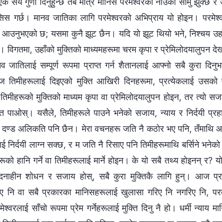
एक सय गुणा दिनुहुन्छ तब मात्र मानिस परमेश्‍वरको नाउँको सामु झुक्छ र उहाँ
सिस गर्छ। मानव जातिका लागि परमेश्‍वरको अभिप्राय यो होइन। परमेश्‍
्न आउनुभएको छ; यसमा कुनै झूट छैन। यदि यो झूट थियो भने, निश्चय उहाँ
। विगतमा, उहाँको मुक्तिको माध्यमहरूमा चरम कृपा र प्रेमिलोदयालुपन देख
नव जातिलाई सम्पूर्ण रूपमा प्राप्त गर्न शैतानलाई आफ्नो सबै कुरा दिन
तिमीहरूलाई दिइएको मुक्ति आखिरी दिनहरूमा, प्रत्येकलाई उसको प
मीहरूको मुक्तिको माध्यम कृपा वा प्रेमिलोदयालुपन होइन, तर त्यो सजा
क्ति पाओस्। यसैले, तिमीहरूले पाउने भनेको सजाय, न्याय र निर्दयी प्रह
मा दण्ड अलिकति पनि छैन। मेरा वचनहरू जति नै कठोर भए पनि, तँमाथि आइ
ाई निर्दयी लाग्‍न सक्छ, र म जति नै रिसाए पनि तिमीहरूमाथि बर्सिने भने
तिमीहरूको हानि गर्ने वा तिमीहरूलाई मार्ने होइन। के यो सबै तथ्य होइनन् र
ंवेदनाहीन शोधन र सजाय होस्, सबै कुरा मुक्तिकै लागि हुन्। आज प्
िए नि वा सबै प्रकारका मानिसहरूलाई खुलासा गरिए नि नगरिए नि, परम
ेश्‍वरलाई साँचो रूपमा प्रेम गर्नेहरूलाई मुक्ति दिनु नै हो। धर्मी न्याय म