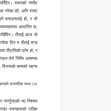
गरिँदैन। वचनको गम्भीर
ुभव गरेका छौ, अनि स्पष्ट
िउने बनाउनलाई हो, र यो
वश्यकताहरूमा आधारित छ,
राखिँदैन। तँलाई आज यो
्रत्येक दिन म तँलाई दण्ड
्तवमा तँप्रतिको प्रेम हो, र
िरहन तेरो निम्ति असम्भव
ि, विजयको कामको महत्त्व
कामको वास्तविक कथा (४)
 नगर्नुभएको भए निश्‍चय
‍वरका वचनहरूको परीक्षा