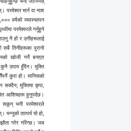
न चाहनुहुन्छ भनी जानिनस्
। परमेश्‍वर मार्न वा नाश
००० वर्षको व्यवस्थापन
मा परमेश्‍वरले गर्नुहुने
बनाउनु नै हो र उनीहरूलाई
ो सबै तिनीहरूका पुरानो
वनको खोजी गर्ने बनाएर
कुनै उपाय हुँदैन। मुक्ति
नैपर्ने कुरा हो। मानिसको
 सक्दैन; मुक्तिमा कृपा,
ीमित आशिषहरू हुनुपर्दछ।
सकून् भनी परमेश्‍वरले
 भन्नुको तात्पर्य यो हो,
्झौता गरेर गरिन्छ। जब