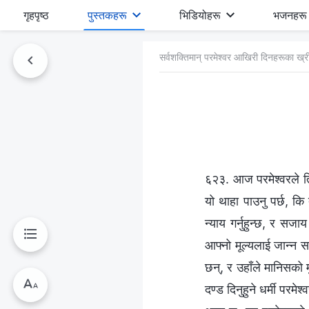
गृहपृष्ठ
पुस्तकहरू
भिडियोहरू
भजनहरू
सर्वशक्तिमान्‌ परमेश्‍वर आखिरी दिनहरूका ख
६२३. आज परमेश्‍वरले तिम
यो थाहा पाउनु पर्छ, कि 
न्याय गर्नुहुन्छ, र सजा
आफ्‍नो मूल्यलाई जान्‍न
छन्, र उहाँले मानिसको मु
दण्ड दिनुहुने धर्मी परमेश