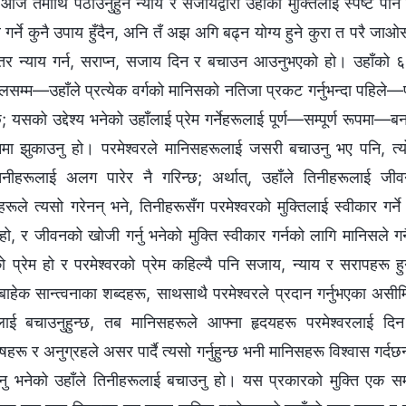
आज तँमाथि पठाउनुहुने न्याय र सजायद्वारा उहाँको मुक्तिलाई स्पष्ट पार्
 गर्ने कुनै उपाय हुँदैन, अनि तँ अझ अगि बढ्न योग्य हुने कुरा त परै जाओस्
तर न्याय गर्न, सराप्न, सजाय दिन र बचाउन आउनुभएको हो। उहाँको ६,
‍म—उहाँले प्रत्येक वर्गको मानिसको नतिजा प्रकट गर्नुभन्दा पहिले—पृथ्वी
; यसको उद्देश्य भनेको उहाँलाई प्रेम गर्नेहरूलाई पूर्ण—सम्पूर्ण रूपमा—
नमा झुकाउनु हो। परमेश्‍वरले मानिसहरूलाई जसरी बचाउनु भए पनि, त्य
नीहरूलाई अलग पारेर नै गरिन्छ; अर्थात्, उहाँले तिनीहरूलाई जी
ूले त्यसो गरेनन् भने, तिनीहरूसँग परमेश्‍वरको मुक्तिलाई स्वीकार गर्ने 
 हो, र जीवनको खोजी गर्नु भनेको मुक्ति स्वीकार गर्नको लागि मानिसले गर्
को प्रेम हो र परमेश्‍वरको प्रेम कहिल्यै पनि सजाय, न्याय र सरापहरू हुन
बाहेक सान्त्वनाका शब्दहरू, साथसाथै परमेश्‍वरले प्रदान गर्नुभएका अस
लाई बचाउनुहुन्छ, तब मानिसहरूले आफ्ना हृदयहरू परमेश्‍वरलाई दिन 
 र अनुग्रहले असर पार्दै त्यसो गर्नुहुन्छ भनी मानिसहरू विश्‍वास गर्दछन्।
ुनु भनेको उहाँले तिनीहरूलाई बचाउनु हो। यस प्रकारको मुक्ति एक सम