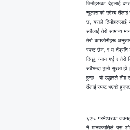
तिनीहरूका देहलाई दण्
खुलासाको उद्देश्य तँलाई
छ, यसले तिमीहरूलाई खर
सबैलाई तेरो सामान्य म
तेरो कमजोरीहरू अनुसा
स्पष्ट छैन, र म तँप्रति
दिन्छु, न्याय गर्छु र तेरो
सबैभन्दा ठूलो सुरक्षा 
हुन्छ। यो उद्धारले तँम
तँलाई स्पष्ट भएको हुनुपर
६२५. परमेश्‍वरका वचनह
नै मानवजातिले यस शोधन