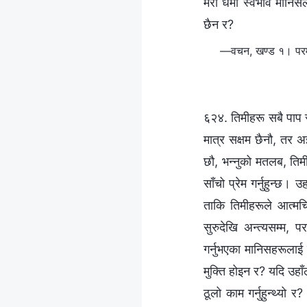
मेरो धर्मी स्वभाव मान
छैन र?
—वचन, खण्ड १। परमेश्
६२४. तिमीहरू सबै पाप र
मात्र सक्षम छैनौ, तर अ
छौ, भन्नुको मतलब, तिमीह
साँचो प्रेम गर्नुहुन्छ।
ताकि तिमीहरूले आत्मचिन्
सुरुदेखि अन्त्यसम्म, 
गर्नुभएका मानिसहरूलाई 
मुक्ति होइन र? यदि उहाँल
ठूलो काम गर्नुहुन्थ्यो र?