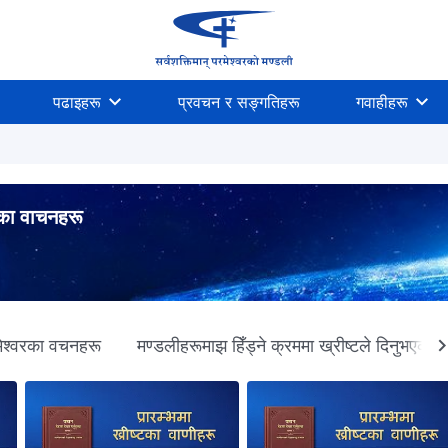
पढाइहरू
प्रवचन र सङ्गतिहरू
गवाहीहरू
एका वाचनहरू
रमेश्‍वरका वचनहरू
मण्डलीहरूमाझ हिँड्ने क्रममा ख्रीष्‍टले दिनुभएका