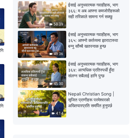
ईसाई अनुभवात्मक गवाहीहरू, भाग
३६६: म अब आफ्ना कमजोरीहरूको
सही तरिकाले सामना गर्न सक्छु
50:39
ईसाई अनुभवात्मक गवाहीहरू, भाग
३६५: आफ्नो कर्तव्यमा झाराटारुवा
2
बन्नु साँच्चै खतरनाक हुन्छ
ागि
49:36
ईसाई अनुभवात्मक गवाहीहरू, भाग
३६४: अत्यधिक प्रतिस्पर्धी हुँदा
संलग्न सबैलाई हानि पुग्छ
45:30
Nepali Christian Song |
6
सृजित प्राणीहरू परमेश्‍वरको
अख्तियारप्रति समर्पित हुनुपर्छ
ागि
4:14