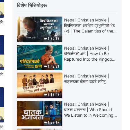
विशेष भिडियोहरू
3
Nepali Christian Movie |
ागि
विपत्तिहरूका अवधिमा प्रभुसँगको भेट
(२) | The Calamities of the
Last Days Arrive. How Can
1:35:13
We Enter the Kingdom of
God?
Nepali Christian Movie |
परिवर्तनको क्षण | How to Be
Raptured Into the Kingdom
of Heaven
5
1:42:21
ागि
Nepali Christian Movie |
सङ्कटका बीचमा उठाई लगिनु
3:13:48
Nepali Christian Movie |
घातक अज्ञानता | Who Should
We Listen to in Welcoming
6
the Lord's Return?
1:39:17
ागि