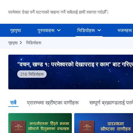
परमेश्वर देखा पर्ने घटनाको चाहना गर्ने सबैलाई हामी स्वागत गर्दछौँ।
गृहपृष्ठ
पुस्तकहरू
भिडियोहरू
भजनहरू
गृहपृष्ठ
भिडियोहरू
“वचन, खण्ड १: परमेश्‍वरको देखापराइ र काम” बाट गरि
216 भिडियोहरू
सबै
प्रारम्‍भमा ख्रीष्‍टका वाणीहरू
सम्पूर्ण ब्रह्माण्डलाई प