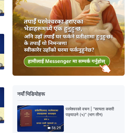
9
8
नयाँ भिडियोहरू
परमेश्‍वरको वचन | “सत्यता कसरी
पछ्याउने (५)” (भाग तीन)
1
56:29