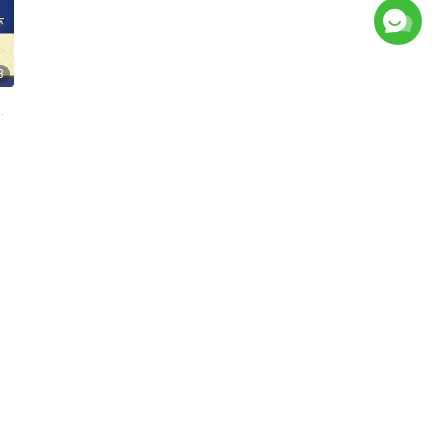
8
को
9
ो