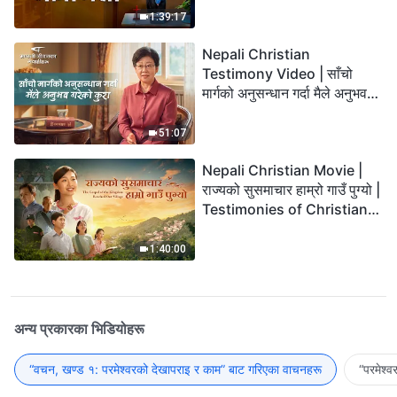
1:39:17
Nepali Christian
Testimony Video | साँचो
मार्गको अनुसन्धान गर्दा मैले अनुभव
गरेको कुरा
51:07
Nepali Christian Movie |
राज्यको सुसमाचार हाम्रो गाउँ पुग्यो |
Testimonies of Christians
Welcoming the Lord's
Return
1:40:00
अन्य प्रकारका भिडियोहरू
“वचन, खण्ड १: परमेश्‍वरको देखापराइ र काम” बाट गरिएका वाचनहरू
“परमेश्