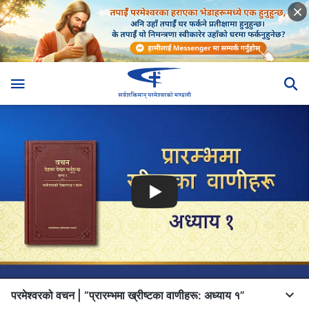
परमेश्‍वरको वचन | “प्रारम्‍भमा ख्रीष्‍टका वाणीहरू: अध्याय १”