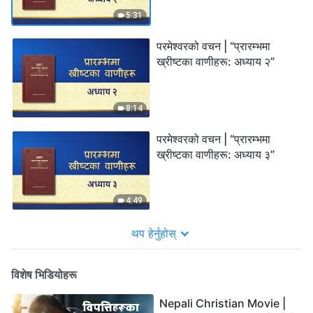
5:31
परमेश्‍वरको वचन | “प्रारम्‍भमा
ख्रीष्‍टका वाणीहरू: अध्याय २”
8:14
परमेश्‍वरको वचन | “प्रारम्‍भमा
ख्रीष्‍टका वाणीहरू: अध्याय ३”
4:49
थप हेर्नुहोस्
विशेष भिडियोहरू
Nepali Christian Movie |