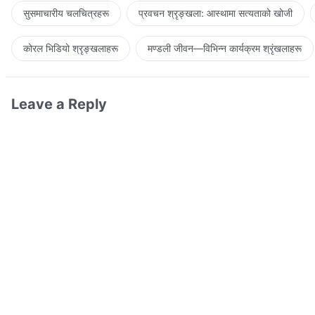
सुसमाचारीय चलचित्रहरू
प्रवचन श्रृङ्खला: आस्थामा सत्यताको खोजी
कोरल भिडियो श्रृङ्खलाहरू
मण्डली जीवन—विभिन्‍न कार्यक्रम श्रृंखलाहरू
Leave a Reply