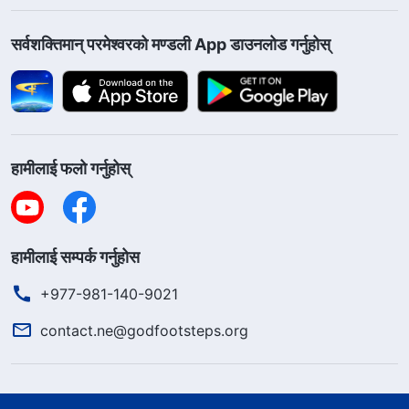
सर्वशक्तिमान्‌ परमेश्‍वरको मण्डली App डाउनलोड गर्नुहोस्
हामीलाई फलो गर्नुहोस्
हामीलाई सम्पर्क गर्नुहोस
+977-981-140-9021
contact.ne@godfootsteps.org