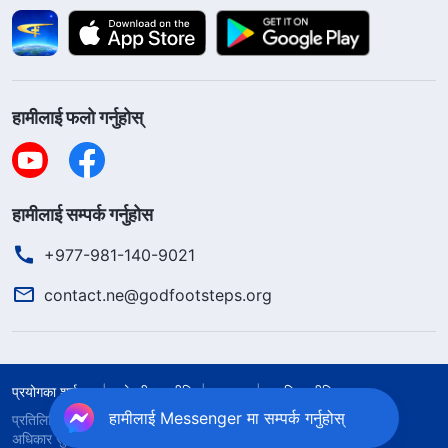
हामीलाई फलो गर्नुहोस्
हामीलाई सम्पर्क गर्नुहोस
+977-981-140-9021
contact.ne@godfootsteps.org
प्रयोगका शर्तहरू
गोपनीयता नीति
आभार
कुकिज नीति
हामीलाई Messenger मा सम्पर्क गर्नुहोस्
प्रतिलिपि अधिकार © २०२६
सर्वशक्तिमान्‌ परमेश्‍वरको मण्डली
। सबै
अधिकार सुरक्षित।