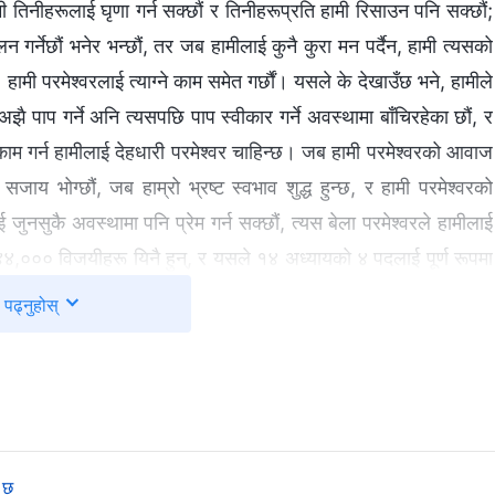
ामी तिनीहरूलाई घृणा गर्न सक्छौं र तिनीहरूप्रति हामी रिसाउन पनि सक्छौं;
न गर्नेछौं भनेर भन्छौं, तर जब हामीलाई कुनै कुरा मन पर्दैन, हामी त्यसको
 हामी परमेश्‍वरलाई त्याग्‍ने काम समेत गर्छौं। यसले के देखाउँछ भने, हामीले
 पाप गर्ने अनि त्यसपछि पाप स्वीकार गर्ने अवस्थामा बाँचिरहेका छौं, र
काम गर्न हामीलाई देहधारी परमेश्‍वर चाहिन्छ। जब हामी परमेश्‍वरको आवाज
 सजाय भोग्छौं, जब हाम्रो भ्रष्ट स्वभाव शुद्ध हुन्छ, र हामी परमेश्‍वरको
 जुनसुकै अवस्थामा पनि प्रेम गर्न सक्छौं, त्यस बेला परमेश्‍वरले हामीलाई
४,००० विजयीहरू यिनै हुन्, र यसले १४ अध्यायको ४ पदलाई पूर्ण रूपमा
रिएका छैनन्; किनकि तिनीहरू कुमार हुन्। यिनीहरू थुमा जता-जता जानुहुन्छ
पढ्नुहोस्
म्ति पहिलो फल भएका हुनाले यिनीहरूलाई मानिसहरूको बिचबाट मोल तिरेर
 आउनुभयो भने, सबै मानिसहरूले घोप्टो परी उहाँलाई आराधना गर्नेछन्।
ट गर्नु सम्भव हुँदैनथियो, यसैले हाम्रो न्याय गर्नलाई हाम्रो भ्रष्टताको
 आधार विहीन कुरा हुनेथियो। यदि परमेश्‍वरले हाम्रो भ्रष्ट सारलाई प्रकट
 र परिवर्तन हुन सक्नेथिएनौं। यदि त्यस्तो भएको भए, परमेश्‍वरले विजेताहरू
ण छ