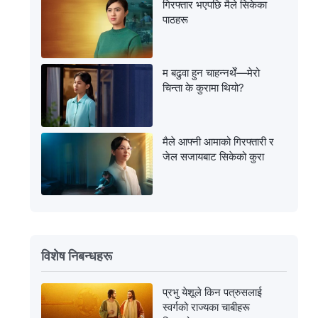
गिरफ्तार भएपछि मैले सिकेका
पाठहरू
म बढुवा हुन चाहन्नथेँ—मेरो
चिन्ता के कुरामा थियो?
मैले आफ्नी आमाको गिरफ्तारी र
जेल सजायबाट सिकेको कुरा
विशेष निबन्धहरू
प्रभु येशूले किन पत्रुसलाई
स्वर्गको राज्यका चाबीहरू