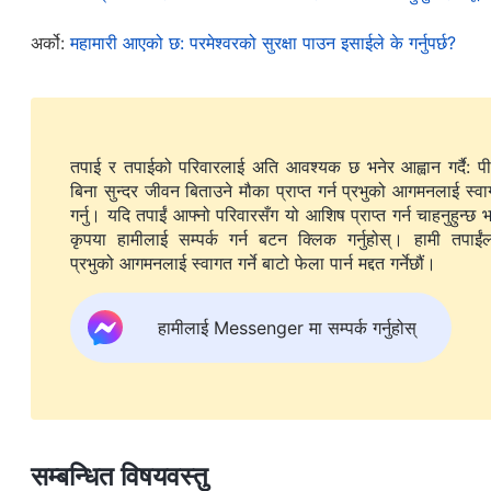
बनाउने काम गर्न सक्‍नुहुनेथिएन।
अर्को:
महामारी आएको छ: परमेश्‍वरको सुरक्षा पाउन इसाईले के गर्नुपर्छ?
यसबाहेक, आखिरी दिनमा, परमेश्‍वरले हरेक प्रकारको व्यक्तिलाई 
छुट्ट्याउनुहुनेछ, र असललाई इनाम दिनुहुनेछ र दुष्टलाई दण्ड दिनुह
देख्नेछन् र सबैले उहाँलाई ग्रहण गर्न र उहाँमा समर्पित हुनलाई भुइँमा
तपाई र तपाईको परिवारलाई अति आवश्यक छ भनेर आह्वान गर्दै: प
स्वामित्वमा भएकाहरू हुन्, चाहे सत्यलाई प्रेम गर्नेहरू होऊन् वा नगर्न
बिना सुन्दर जीवन बिताउने मौका प्राप्त गर्न प्रभुको आगमनलाई स्व
तिनीहरू कसैलाई पनि परमेश्‍वरले खुलासा गर्न सक्‍नुहुनेथिएन। त्
गर्नु। यदि तपाईं आफ्नो परिवारसँग यो आशिष प्राप्त गर्न चाहनुहुन्छ भ
कृपया हामीलाई सम्पर्क गर्न बटन क्लिक गर्नुहोस्। हामी तपाईंलाई
तिनीहरूका आफ्नो-आफ्नो प्रकार अनुसार छुट्ट्याउने, भेडाहरूलाई ब
प्रभुको आगमनलाई स्वागत गर्ने बाटो फेला पार्न मद्दत गर्नेछौं।
सक्दैनथिए। को असल र को दुष्ट छ भन्‍ने परमेश्‍वरलाई थाहा भए ताप
त्यस विषयमा विश्‍वस्त हुने कुरा त परै जाओस्। यसैले यो स्पष्ट 
हामीलाई Messenger मा सम्पर्क गर्नुहोस्
दिन, विजेताहरूको समूह बनाउन, र प्रत्येकलाई तिनीहरूको आफ्नै प्रक
उहाँ पहिले मानिस बन्नुपर्छ र गुप्त रूपमा आउनुपर्छ। विजेताहरूको स
मात्र परमेश्‍वर असललाई इनाम दिन र दुष्टलाई दण्ड दिने काम सुरु गर
आउनुहुनेछ। परमेश्‍वरको न्यायको कामलाई स्वीकार गरेका र शुद्ध 
सम्बन्धित विषयवस्तु