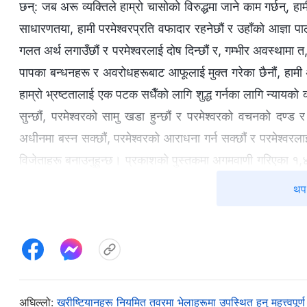
छन्: जब अरू व्यक्तिले हाम्रो चासोको विरुद्धमा जाने काम गर्छन्, ह
साधारणतया, हामी परमेश्‍वरप्रति वफादार रहनेछौं र उहाँको आज्ञा पाल
गलत अर्थ लगाउँछौं र परमेश्‍वरलाई दोष दिन्छौं र, गम्‍भीर अवस्थामा त,
पापका बन्धनहरू र अवरोधहरूबाट आफूलाई मुक्त गरेका छैनौं, हामी अझै
हाम्रो भ्रष्टतालाई एक पटक सधैँको लागि शुद्ध गर्नका लागि न्यायको 
सुन्छौं, परमेश्‍वरको सामु खडा हुन्छौं र परमेश्‍वरको वचनको दण्ड र
अधीनमा बस्न सक्छौं, परमेश्‍वरको आराधना गर्न सक्छौं र परमेश्‍वरलाई
विजेताहरू बनाउनुहुन्छ। प्रकाशको पुस्तकमा अगमवाणी गरिएका १,४
पूरा गर्दछ: “
यिनीहरू ती हुन् जो कुनै पनि स्त्रीहरूद्वारा अशुद्ध पा
थप 
उहाँलाई त्यता-त्यतै पछ्याउनेहरू हुन्। परमेश्‍वर र थुमाका नि
छुटाइएको थियो।
” यदि प्रभु पहिलो पटक बादलमा ठूलो महिमाको साथ
त्यस बेला मानिसको स्वभावभित्र रहेको विद्रोहीपन र प्रतिरोधलाई प्रक
अभिव्यक्तिप्रति लक्षित सत्यताहरू व्यक्त गर्नु परमेश्‍वरको निम्ति
गर्नुभयो भने पनि हामीले त्यसलाई स्वीकार गर्नेथिएनौं, र हामी शुद्ध
अघिल्लो:
ख्रीष्टियानहरू नियमित तवरमा भेलाहरूमा उपस्थित हुनु महत्त्वपूर्