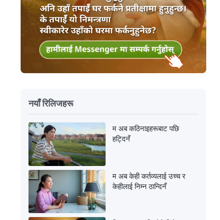
नयाँ रिलिजहरू
म अब कठिनाइहरूबाट पछि
हट्दिनँ
म अब केही कर्तव्यलाई उच्च र
केहीलाई निम्न ठान्दिनँ