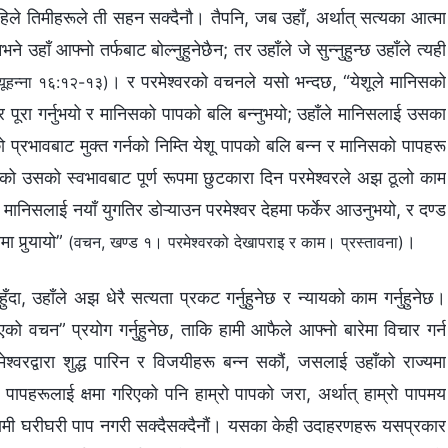
 अहिले तिमीहरूले ती सहन सक्‍दैनौ। तैपनि, जब उहाँ, अर्थात् सत्यका आत्मा
उहाँ आफ्‍नो तर्फबाट बोल्‍नुहुनेछैन; तर उहाँले जे सुन्‍नुहुन्‍छ उहाँले त्यही
। र परमेश्‍वरको वचनले यसो भन्दछ, “येशूले मानिसको
यूहन्‍ना १६:१२-१३)
्र पूरा गर्नुभयो र मानिसको पापको बलि बन्नुभयो; उहाँले मानिसलाई उसका
को प्रभावबाट मुक्त गर्नको निम्ति येशू पापको बलि बन्न र मानिसको पापहरू
ेको उसको स्वभावबाट पूर्ण रूपमा छुटकारा दिन परमेश्वरले अझ ठूलो काम
मानिसलाई नयाँ युगतिर डोऱ्याउन परमेश्वर देहमा फर्केर आउनुभयो, र दण्ड
 पुर्‍यायो”
।
(वचन, खण्ड १। परमेश्‍वरको देखापराइ र काम। प्रस्तावना)
दा, उहाँले अझ धेरै सत्यता प्रकट गर्नुहुनेछ र न्यायको काम गर्नुहुनेछ।
नुभएको वचन” प्रयोग गर्नुहुनेछ, ताकि हामी आफैले आफ्‍नो बारेमा विचार गर्न
श्‍वरद्वारा शुद्ध पारिन र विजयीहरू बन्‍न सकौं, जसलाई उहाँको राज्यमा
रा पापहरूलाई क्षमा गरिएको पनि हाम्रो पापको जरा, अर्थात् हाम्रो पापमय
्छौं, हामी घरीघरी पाप नगरी सक्दैसक्दैनौं। यसका केही उदाहरणहरू यसप्रकार