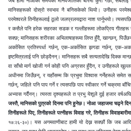
जब हामी नोआको समयका मानवजातिको बारेमा कुरा गर्छौं, सबैलाई
मानिसहरूको दोस्रो स्वभाव नै बनिसकेको थियो। उनीहरू परमेश्‍वर
परमेश्‍वरले तिनीहरूलाई ठूलो जलप्रलयद्वारा नाश पार्नुभयो। त्यसपछ
र कसैले पनि हरेक सहरका सडक र गल्‍लीहरूमा लोकप्रिय गीतहरू गाइ
सक्छ; मानिसहरू शरीरका अभिलाषाहरूमा लिप्त हुँदै, खान्छन्, पिउँछन्
अर्कासित प्रतिस्पर्धा गर्छन्, एक-अर्कासित झगडा गर्छन्, एक-अर्क
इष्टमित्रलाई पनि छोड्दैनन्। मानिसहरू सबै सत्यतादेखि दिक्क मान्छन
वा साँचो मार्ग खोजी गर्न कोही पनि अग्रसर हुँदैन, र उनीहरूले खुल्
अधीनमा जिउँछन्, र यहाँसम्म कि प्रभुमा विश्‍वास गर्नेहरूले समे
गर्छन्, जहिले पनि पाप गर्ने र त्यसपछि पाप स्वीकार गर्ने चक्रमा बाँ
अभ्यास गर्दैनन्। त्यस्ता दृश्यहरूले त प्रभु येशूले दुई हजार वर्
जस्तै, मानिसको पुत्रको दिनमा पनि हुनेछ। नोआ जहाजमा चढ्‍ने दिन
तिनीहरूले पिए, तिनीहरूले पत्‍नीहरू विवाह गरे, तिनीहरू विवाहबारीमा
। यस अगमवाणीबाट हामी यो देख्न सक्छौं कि जब आखि
१७:२६-३०)