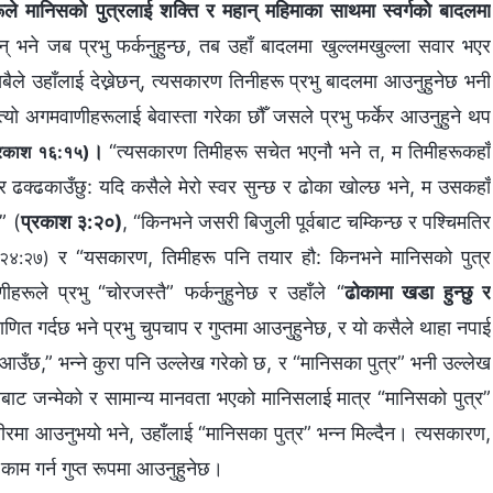
ूले मानिसको पुत्रलाई शक्ति र महान् महिमाका साथमा स्वर्गको बादलमा
छन् भने जब प्रभु फर्कनुहुन्छ, तब उहाँ बादलमा खुल्लमखुल्ला सवार भएर
सबैले उहाँलाई देख्नेछन्, त्यसकारण तिनीहरू प्रभु बादलमा आउनुहुनेछ भनी
त्यो अगमवाणीहरूलाई बेवास्ता गरेका छौँ जसले प्रभु फर्केर आउनुहुने थप
।
“त्यसकारण तिमीहरू सचेत भएनौ भने त, म तिमीहरूकहाँ
्रकाश १६:१५)
र ढक्‍ढकाउँछु: यदि कसैले मेरो स्वर सुन्‍छ र ढोका खोल्‍छ भने, म उसकहाँ
” (
प्रकाश ३:२०)
, “किनभने जसरी बिजुली पूर्वबाट चम्‍किन्‍छ र पश्‍चिमतिर
र “यसकारण, तिमीहरू पनि तयार हौ: किनभने मानिसको पुत्र
ी २४:२७)
रूले प्रभु “चोरजस्तै” फर्कनुहुनेछ र उहाँले “
ढोकामा खडा हुन्छु र
ाणित गर्दछ भने प्रभु चुपचाप र गुप्तमा आउनुहुनेछ, र यो कसैले थाहा नपाई
उँछ,” भन्ने कुरा पनि उल्लेख गरेको छ, र “मानिसका पुत्र” भनी उल्‍लेख
ानिसबाट जन्मेको र सामान्य मानवता भएको मानिसलाई मात्र “मानिसको पुत्र”
ीरमा आउनुभयो भने, उहाँलाई “मानिसका पुत्र” भन्न मिल्दैन। त्यसकारण,
ाम गर्न गुप्त रूपमा आउनुहुनेछ।