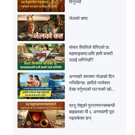
दिनुभयो
जेलको कष्ट
संसार विपत्तिले घेरिएको छ:
महासङ्कष्टअघि हामी कसरी
उठाई लगिनेछौं?
अन्त्यको समयमा नोआको दिन
नजिकिन्छ: हामीले परमेश्‍वर
देखा पर्नुभएको घटनाको खोजी
कसरी गर्नुपर्छ?
प्रभु येशूको पुनरागमनसम्‍बन्धी
बाइबलका यी ६ अगमवाणी पूरा
भइसकेका छन्