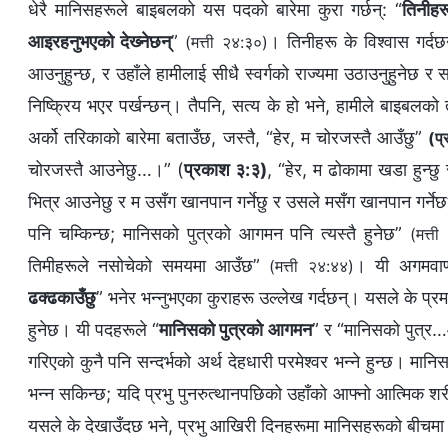
धेरै मानिसहरूले बाइबलको यस पदको बारेमा कुरा गर्छन्: “
तिनीहर
आइरहनुभएको देख्‍नेछन्
”
। तिनीहरू के विश्‍वास गर्द
(मत्ती २४:३०)
आउनुहुन्छ, र उहाँले हामीलाई सीधै स्वर्गको राज्यमा उठाउनुहुनेछ र 
निष्क्रिय भएर पर्खन्छन्। तैपनि, सत्य के हो भने, हामीले बाइबलको 
अर्को तरिकाको बारेमा बताउँछ, जस्तै, “हेर, म चोरजस्तै आउँछु”
(प
चोरजस्तै आउनेछु…।” (
प्रकाश ३:३)
, “हेर, म ढोकामा खडा हुन्छु 
भित्र आउनेछु र म उसँग खानपान गर्नेछु र उसले मसँग खानपान गर्नेछ
पनि चम्‍किन्‍छ; मानिसको पुत्रको आगमन पनि त्यस्तै हुनेछ”
(मत्त
तिमीहरूले नसोचेको समयमा आउँछ”
। यी अगमवाणीह
(मत्ती २४:४४)
ढक्‍ढकाउँछु
” भनेर भन्‍नुभएका कुराहरू उल्लेख गर्दछन्। यसले के प्रम
हुनेछ। यी पदहरूले “
मानिसको पुत्रको आगमन
” र “मानिसको पुत्र…आ
गरिएको कुनै पनि सन्दर्भको अर्थ देहधारी परमेश्‍वर भन्‍ने हुन्छ। म
भन्न सकिन्छ; यदि प्रभु पुनरुत्थानपछिको उहाँको आफ्नो आत्मिक शर
यसले के देखाउँदछ भने, प्रभु आखिरी दिनहरूमा मानिसहरूको बीचमा क