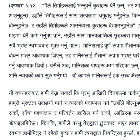
। “मैले तिमीहरूलाई भन्‍नुपर्ने कुराहरू धेरै छन्, तर
(प्रकाश ३:१२)
आउनुहुन्छ, उहाँले तिमीहरूलाई सारा सत्यतामा अगुवाइ गर्नुहुनेछ: किनभने 
बोल्‍नुहुनेछ: र उहाँले तिमीहरूले आउनेवाला कुराहरू देखाउनुहुनेछ”
(
माझमा धेरै काम गर्नुभए पनि, उहाँले सारा मानवजातिको छुटकारा मात
सबै भ्रष्ट स्वभावबाट मुक्त गर्नु भएन। मानिसलाई पूर्ण रूपमा शैतान
बोक्न मात्र आवश्यक थिएन, तर मानिसलाई शैतानी रूपमा भ्रष्ट पार
गर्नु आवश्यक थियो। यसैले अब, मानिसका पापहरू क्षमा गरिएका छन्, 
अनि न्यायको काम सुरु गर्नुभयो। यो कामले मानिसलाई एक उच्च क्षेत्रमा
यी वचनहरूबाट हामी देख्न सक्छौं कि प्रभु आखिरी दिनहरूमा फर्कनुहुँ
हाम्रो भ्रष्टता उदाङ्गो पार्न र त्यसको पर्दाफास गर्न “उहाँले बोल्
सकौं, साँचो पश्‍चात्ताप र परिवर्तन हासिल गर्न सकौं, आखिरमा परमे
डोर्‍याइलगिनेछ। किनकि, हामीले प्रभु येशूद्वारा छुटकारा पाएर हाम्
स्वभाव हामीभित्र नै रहेको हुन्छ र हामी त्यसद्वारा नियन्त्रित हुन