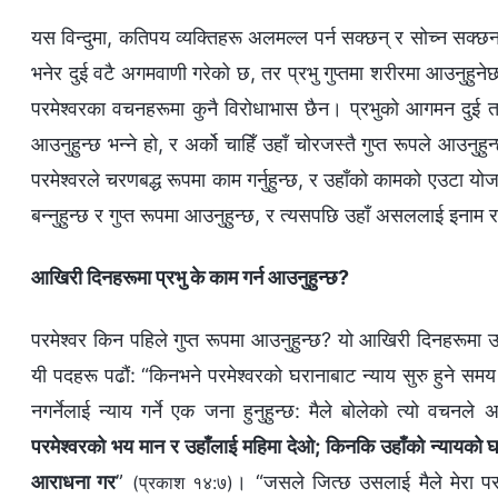
यस विन्दुमा, कतिपय व्यक्तिहरू अलमल्ल पर्न सक्छन् र सोच्न सक्छन्
भनेर दुई वटै अगमवाणी गरेको छ, तर प्रभु गुप्तमा शरीरमा आउनुहु
परमेश्‍वरका वचनहरूमा कुनै विरोधाभास छैन। प्रभुको आगमन दुई तर
आउनुहुन्छ भन्‍ने हो, र अर्को चाहिँ उहाँ चोरजस्तै गुप्त रूपले आउनुहु
परमेश्‍वरले चरणबद्ध रूपमा काम गर्नुहुन्छ, र उहाँको कामको एउटा योज
बन्नुहुन्छ र गुप्त रूपमा आउनुहुन्छ, र त्यसपछि उहाँ असललाई इनाम 
आखिरी दिनहरूमा प्रभु के काम गर्न आउनुहुन्छ?
परमेश्‍वर किन पहिले गुप्त रूपमा आउनुहुन्छ? यो आखिरी दिनहरूमा उह
यी पदहरू पढौं: “किनभने परमेश्‍वरको घरानाबाट न्याय सुरु हुने 
नगर्नेलाई न्याय गर्ने एक जना हुनुहुन्छ: मैले बोलेको त्यो वचनल
परमेश्‍वरको भय मान र उहाँलाई महिमा देओ; किनकि उहाँको न्यायको घ
आराधना गर
”
। “जसले जित्छ उसलाई मैले मेरा परमे
(प्रकाश १४:७)