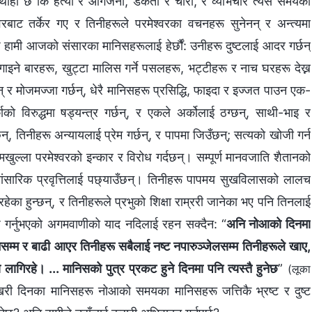
 थाहा छ कि हत्या र आगजनी, डकैती र चोरी, र व्यभिचार त्यस समयका
बाट तर्केर गए र तिनीहरूले परमेश्‍वरका वचनहरू सुनेनन् र अन्त्यमा
ि हामी आजको संसारका मानिसहरूलाई हेर्छौं: उनीहरू दुष्टलाई आदर गर्छन्
ने बारहरू, खुट्टा मालिस गर्ने पसलहरू, भट्टीहरू र नाच घरहरू देख्न
 र मोजमज्‍जा गर्छन्, धेरै मानिसहरू प्रसिद्धि, फाइदा र इज्जत पाउन एक-
ाको विरुद्धमा षड्यन्त्र गर्छन्, र एकले अर्कोलाई ठग्छन्, साथी-भाइ र
्, तिनीहरू अन्यायलाई प्रेम गर्छन्, र पापमा जिउँछन्; सत्यको खोजी गर्न
लमखुल्ला परमेश्‍वरको इन्कार र विरोध गर्दछन्। सम्पूर्ण मानवजाति शैतानको
त सांसारिक प्रवृत्तिलाई पछ्याउँछन्। तिनीहरू पापमय सुखविलासको लालच
चिरहेका हुन्छन्, र तिनीहरूले प्रभुको शिक्षा राम्ररी जानेका भए पनि तिनलाई
षअघि गर्नुभएको अगमवाणीको याद नदिलाई रहन सक्दैन: “
अनि नोआको दिनमा
सम्म र बाढी आएर तिनीहरू सबैलाई नष्ट नपारुञ्‍जेलसम्म तिनीहरूले खाए,
 लागिरहे। ... मानिसको पुत्र प्रकट हुने दिनमा पनि त्यस्तै हुनेछ
”
(लूका
री दिनका मानिसहरू नोआको समयका मानिसहरू जत्तिकै भ्रष्ट र दुष्ट