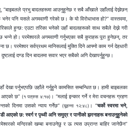
, “बाइबलले प्रभु बादलहरूमा आउनुहुनेछ र सबै आँखाले उहाँलाई देख्नेछन्
नेछ भनेर पनि यसले अगमवाणी गरेको छ। के यो विरोधाभास हो?” वास्तवमा,
िकाले हुन्छ: एउटा तरिका भनेको उहाँ बादलहरूको साथ सबैले देख्ने गरी
न्छ भन्‍ने हो। परमेश्‍वरले अगमवाणी गर्नुभएका सबै कुराहरू पूरा हुनेछन्, तर
ना छ। परमेश्‍वर सर्वप्रथम मानिसलाई मुक्ति दिने आफ्‍नो काम गर्न देहधारी
र दुष्टलाई दण्ड दिन बादलमा सवार भएर सबैको अगि देखापर्नुहुन्छ।
ाँ देखा पर्नुभएपछि उहाँले गर्नुहुने कामसित सम्बन्धित छ। हामी बाइबलका
समय आएको छ”
। “मलाई इन्कार गर्ने र मेरा वचनहरू ग्रहण
(१ पत्रुस ४:१७)
े अन्तको दिनमा उसको न्याय गर्नेछ”
। “
चर्को स्वरमा भने,
(यूहन्ना १२:४८)
डी आएको छ: स्वर्ग र पृथ्वी अनि समुद्र र पानीको झरनाहरू बनाउनुहुनेको
श्‍वरको मन्दिरको खम्बा बनाउनेछु र ऊ त्यस उप्रान्त बाहिर जानेछैन”