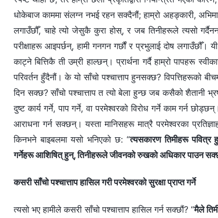
धोकेबाज काममा संलग्‍न नभई रहन सक्दैनौं; हाम्रो अहङ्कारी, अभिमानी
लगाउँछौँ, चाहे त्यो जेसुकै कुरा होस्, र जब तिनीहरूले त्यसो गर्दै
परीक्षाहरू आइपर्छन्, हामी गनगन गर्छौं र प्रभुलाई दोष लगाउँछौँ। य
काट्ने बित्तिकै ती उम्री हाल्छन्। प्रार्थना गर्दै हाम्रो पापहरू स्वी
परिवर्तन हुँदैनौं। के यो साँचो पश्‍चात्ताप हुनसक्छ? विपत्तिहरूको बीचम
दिन सक्छ? साँचो पश्‍चात्ताप त त्यो बेला हुन्छ जब कसैको शैतानी भ्रष
दुष्ट कार्य गर्ने, पाप गर्ने, वा परमेश्‍वरको विरोध गर्ने काम गर्न छोड
आराधना गर्न सक्छन्। यस्ता मानिसहरू मात्रै परमेश्‍वरका प्रतिज्ञाहर
किनभने बाइबलमा यसो भनिएको छ: “
त्यसकारण तिमीहरू पवित्र हु
गर्नेहरू आशिषित् हुन्, तिनीहरूले जीवनको रुखको अधिकार पाउन सक्छन्
कसरी साँचो पश्‍चात्ताप हासिल गरी परमेश्‍वरको सुरक्षा प्राप्त गर्ने
त्यसो भए हामीले कसरी साँचो पश्‍चात्ताप हासिल गर्न सक्छौं? “
मैले ति