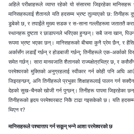
अहिले परीक्षाहरूले व्याप्त रहेको यो संसारमा जिइरहेका मानिसह
मानिसहरूलाई शैतानले यति हदसम्‍म भ्रष्ट तुल्याएको छ: तिनीहरू दुष्
डुबेको छ, र तपाईंले मुख्य सडक र स-साना गल्‍लीहरूमा जताततै कराओके
स्थानहरू दुष्टता र छाडापनले भरिएका हुन्छन्। सबै जना खान, पिउन
रूपमा भ्रष्ट भएका छन्। मानिसहरूको बीचमा कुनै प्रेम छैन, र हैस
अर्कासँग लडाइँ गर्छन् र होडबाजी गर्छन्; तिनीहरूले एक-अर्काको विर
समेत गर्छन्। सारा मानवजाति शैतानको राज्यक्षेत्रभित्र छ, र कसैसँग 
परमेश्‍वरको मुक्तिको अनुग्रहलाई स्वीकार गर्न कोही पनि अघि आउँद
जिइरहन्छन्, अनि तिनीहरूले प्रभुका शिक्षाहरूलाई पालन गर्न सक्द
देहको सुख-चैनको खोजी गर्न पुग्छन्। तिनीहरू पापमा जिइरहेका छन् भ
तिनीहरूको हृदय परमेश्‍वरबाट निकै टाढा गइसकेको छ। यति हदसम्‍म भ्
थिएन र?
मानिसहरूले पश्‍चात्ताप गर्न सकून् भन्‍ने आशा परमेश्‍वरको छ