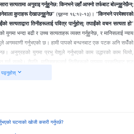
रा सत्यतामा अगुवाइ गर्नुहुनेछ: किनभने उहाँ आफ्‍नो तर्फबाट बोल्‍नुहुनेछैन;
 आउनेवाला कुराहरू देखाउनुहुनेछ
”
। “
किनभने परमेश्‍वरको
(यूहन्‍ना १६:१२-१३)
ईंको सत्यताद्वारा तिनीहरूलाई पवित्र पार्नुहोस्: तपाईंको वचन सत्यता हो
”
 युगमा भन्दा बढी र उच्‍च सत्यताहरू व्यक्त गर्नुहुनेछ, र मानिसलाई न्याय
 प्रभुले अगमवाणी गर्नुभएको छ। हामी पापको बन्धनबाट एक पटक अनि सधैँको
न्छ। अनुग्रहको युगमा प्रभु येशूले गर्नुभएको काम उद्धारको काम थियो,
ाप्त गर्न सक्थे। तैपनि, मानिसहरूलाई तिनीहरूको पापमय प्रकृतिबाट शुद्ध
र, हाम्रो भ्रष्ट स्वभावलाई धोएर अनि परिवर्तन गरेर, अनि फेरि कहिल्यै
पढ्नुहोस्
रै, हामीले साँचो रूपमा पश्‍चात्ताप गरेका हुन्छौं भनेर भन्‍न सकिन्छ। त्यसपछि
िमान् परमेश्‍वर हुनुहुन्छ। सर्वशक्तिमान्‌ परमेश्‍वरले, अर्थात् आखिरी
सुरु गर्दै न्यायको काम गर्दैहुनुहुन्छ। सर्वशक्तिमान् परमेश्‍वर भन्नुहुन्छ,
्नुभएको घटनाको खोजी कसरी गर्नुपर्छ?
 गर्न, र मानवका शब्दहरू र कार्यहरूलाई जाँच गर्न विभिन्न सत्यताहरू