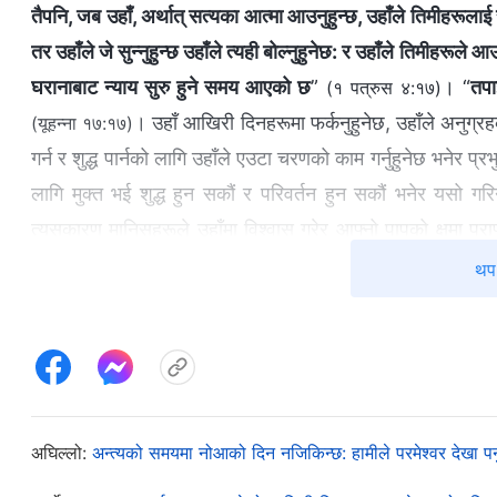
तैपनि, जब उहाँ, अर्थात् सत्यका आत्मा आउनुहुन्छ, उहाँले तिमीहरूलाई सा
तर उहाँले जे सुन्‍नुहुन्‍छ उहाँले त्यही बोल्‍नुहुनेछ: र उहाँले तिमीहरूले
घरानाबाट न्याय सुरु हुने समय आएको छ
”
। “
तपा
(१ पत्रुस ४:१७)
। उहाँ आखिरी दिनहरूमा फर्कनुहुनेछ, उहाँले अनुग्रहको
(यूहन्‍ना १७:१७)
गर्न र शुद्ध पार्नको लागि उहाँले एउटा चरणको काम गर्नुहुनेछ भनेर
लागि मुक्त भई शुद्ध हुन सकौं र परिवर्तन हुन सकौं भनेर यसो गरि
त्यसकारण मानिसहरूले उहाँमा विश्‍वास गरेर आफ्‍नो पापको क्षमा प्र
पारिँदैनथियो। प्रभुको आखिरी दिनहरूको न्यायको कामलाई स्वीकार गरे
थप 
दुष्ट काम गर्ने, पाप गर्ने, वा परमेश्‍वरको विरोध गर्ने काम नगरेर मात्
मात्रै हामी परमेश्‍वरको सुरक्षामा आउनेछौं र विपत्तिहरूबाट बच्‍नेछौं।
प्रभु येशू पहिले नै फर्केर आइसक्‍नुभएको छ। उहाँ देहधारी सर्वशक्त
दिनहरूका ख्रीष्‍ट, प्रभु येशूको छुटकाराको जगमा रही परमेश्‍वरको घरबाट 
अघिल्लो:
अन्त्यको समयमा नोआको दिन नजिकिन्छ: हामीले परमेश्‍वर देखा पर
“
आखिरी दिनहरूमा ख्रीष्टले मानवलाई सिकाउन, मानवको सारलाई प्रकट