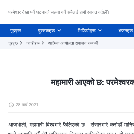
परमेश्वर देखा पर्ने घटनाको चाहना गर्ने सबैलाई हामी स्वागत गर्दछौँ।
गृहपृष्ठ
पुस्तकहरू
भिडियोहरू
भजनहरू
गृहपृष्ठ
गवाहीहरू
आत्मिक अन्योलता समाधान सम्‍बन्धी
महामारी आएको छ: परमेश्‍वरको 
28 मार्च 2021
आजभोली, महामारी विश्‍वभरि फैलिएको छ। संसारभरि करोडौँ मानिसह