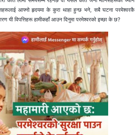
 महामारी कति लामो समयसम्‍म रहनेछ वा यसले कति जना मानिसहरूको ज्यान
िसहरूलाई आफ्‍नो हृदयमा के कुरा थाहा हुन्छ भने, सबै घटना परमेश्‍वरकै
ण यी विपत्तिहरू हामीकहाँ आउन दिनुमा परमेश्‍वरको इच्‍छा के छ?