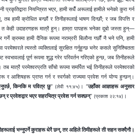
 प्रकृतिद्वारा नियन्त्रित भएर, हामी सधैँ अरूलाई हामीले भनेको कुरा गर्न
नन्, तब हामी क्रोधित बन्छौं र तिनीहरूलाई भाषण दिन्छौं; र जब विपत्ति र
ी त केही उदाहरणहरू मात्रै हुन्। हाम्रा पापहरू भनेका दूबो जस्ता हुन्—
कार गर्ने क्रममा हामी दैनिक रूपमा नराम्ररी बिलौना गर्छौं नै भने पनि, हामी
ा परमेश्‍वरले त्यस्तो व्यक्तिलाई सुरक्षित गर्नुहुन्छ भनेर कसले सुनिश्‍चितता
्ट स्वभावलाई पूर्ण रूपमा शुद्ध गरेर परिवर्तन गरिएको हुन्छ, जब तिनीहरूले
्छन्। तब मात्रै परमेश्‍वरप्रति साँचो रूपमा समर्पित भई तिनीहरूले परमेश्‍वरको
ू र आशिषहरू प्राप्त गर्न र स्वर्गको राज्यमा प्रवेश गर्न योग्य हुन्छन्।
नुपर्छ, किनकि म पवित्र छु
”
। “
उहाँका आज्ञाहरू अनुसार
(लेवी ११:४५)
 र प्रवेशद्वार भएर सहरभित्र प्रवेश गर्न सक्छन्
”
।
(प्रकाश २२:१४)
मीहरूलाई भन्‍नुपर्ने कुराहरू धेरै छन्, तर अहिले तिमीहरूले ती सहन सक्‍दैनौ।