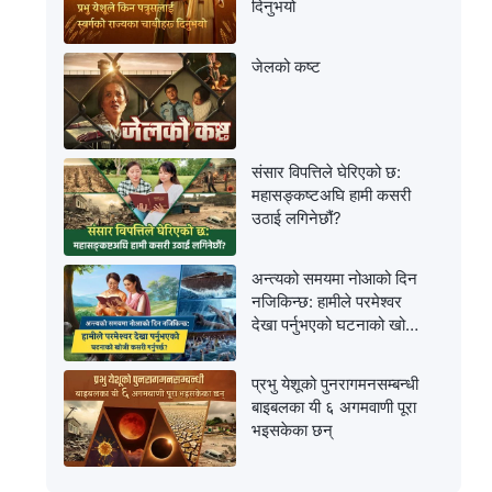
दिनुभयो
जेलको कष्ट
संसार विपत्तिले घेरिएको छ:
महासङ्कष्टअघि हामी कसरी
उठाई लगिनेछौं?
अन्त्यको समयमा नोआको दिन
नजिकिन्छ: हामीले परमेश्‍वर
देखा पर्नुभएको घटनाको खोजी
कसरी गर्नुपर्छ?
प्रभु येशूको पुनरागमनसम्‍बन्धी
बाइबलका यी ६ अगमवाणी पूरा
भइसकेका छन्