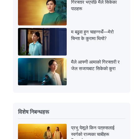
गिरफ्तार भएपछि मैले सिकेका
पाठहरू
म बढुवा हुन चाहन्नथेँ—मेरो
चिन्ता के कुरामा थियो?
मैले आफ्नी आमाको गिरफ्तारी र
जेल सजायबाट सिकेको कुरा
विशेष निबन्धहरू
प्रभु येशूले किन पत्रुसलाई
स्वर्गको राज्यका चाबीहरू