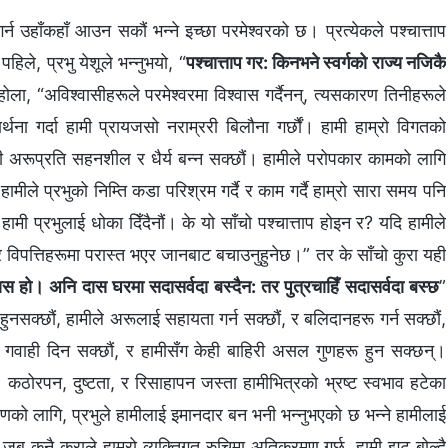
र्न उहाँकहाँ आउन सकौं भन्‍ने इच्‍छा परमेश्‍वरको छ। प्रत्येकले पश्‍चात्ताप
हिले, प्रभु येशूले भन्नुभयो, “
पश्‍चात्ताप गर: किनभने स्वर्गको राज्य नजिकै
ोला, “अविश्‍वासीहरूले परमेश्‍वरमा विश्‍वास गर्दैनन्, त्यसकारण तिनीहरूले
्रार्थना गर्दा हामी प्रायजसो नराम्ररी बिलौना गर्छौं। हामी हाम्रो विगतको
 हामी अरूप्रति सहनशील र धैर्य बन्‍न सक्छौं। हामीले परोपकार कामको लागि
ीले प्रभुको निम्ति कडा परिश्रम गर्दै र काम गर्दै हाम्रो सारा समय पनि
ामी प्रभुलाई धोका दिँदैनौं। के यो साँचो पश्‍चात्ताप होइन र? यदि हामीले
नेछ र विपत्तिहरूमा परास्त भएर जानबाट बचाउनुहुनेछ।” तर के साँचो कुरा यही
ास हो। अनि दास घरमा सदासर्वदा बस्दैन: तर पुत्रचाहिँ सदासर्वदा बस्छ
”
्य हुनसक्छौं, हामीले अरूलाई सहायता गर्न सक्छौं, र बलिदानहरू गर्न सक्छौं,
ुको गवाही दिन सक्छौं, र हामीसँग केही बाहिरी असल गुणहरू हुन सक्छन्।
ा, कठोरपन, दुष्टता, र रिसाहापन जस्ता हामीभित्रको भ्रष्ट स्वभाव हटेका
ाहरणको लागि, प्रभुले हामीलाई इमानदार बन भनी भन्‍नुभएको छ भन्‍ने हामीलाई
 जब कुनै कुराले हाम्रो व्यक्तिगत रुचिमा अतिक्रमण गर्छ, हामी झूट बोल्दै