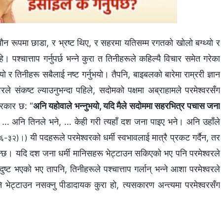
न रूपमा छाडा, र भ्रष्ट थिए, र सहरमा यतिसम्‍म रगतको खोलो बग्थ्यो र
हे। पश्‍चात्ताप गर्नुपर्छ भन्‍ने कुरा त तिनीहरूले कहिल्यै विचार समेत गरेका
यो र तिनीहरू सबैलाई नष्ट गर्नुभयो। तैपनि, बाइबलको बारेमा राम्ररी ज्ञान
रले संकष्ट ल्याउनुभन्दा पहिले, सदोमको पक्षमा अब्राहामले परमेश्‍वरसँग
्रकार छ: “
अनि यहोवाले भन्नुभयो, यदि मैले सदोममा सहरभित्र पचास जना
… अनि तिनले भने, … केही गरी त्यहाँ दश जना पाइए भने। अनि उहाँले
यी पदहरूले परमेश्‍वरको धर्मी स्वभावलाई मात्रै प्रकट गर्दैन, तर
 २६-३२)।)
न्छ। यदि दश जना धर्मी मानिसहरू भेट्टाउन सकिएको भए पनि परमेश्‍वरले
 भएको भए तापनि, तिनीहरूले पश्‍चात्ताप गर्लान् भन्‍ने आशा परमेश्‍वरले
भेट्टाउन नसक्‍नु पीडादायक कुरा हो, त्यसकारण अन्त्यमा परमेश्‍वरसँग