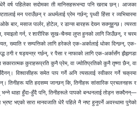
रू धेरै वर्ष पहिलेका सदोमका ती मानिसहरूभन्दा पनि खराब छन्। आजका
टतालाई मन पराउँछन् र अधर्मलाई प्रेम गर्छन्; पृथ्वी हिंसा र व्यभिचारमा
 बार, मसाज पार्लर, होटेल, र डान्स बारहरू देख्‍न सक्‍नुहुन्छ। त्यस्ता
, रमाइलो गर्न, र शारीरिक सुख-चैनमा लुप्त हुनको लागि जिउँछन्, र चरम
ियत, ख्याति र सम्पत्तिको लागि हरेकले एक-अर्कालाई धोका दिन्छन्, एक-
ुद्ध ठगी र षड्यन्त्र गर्छन्, र पैसा र नाफाको लागि एक-अर्कासँग झैझगडा
सकारात्मक कुराहरूप्रति कुनै प्रेम, वा ज्योतिप्रतिको कुनै तृष्णा छैन, वा
ैनन्। विश्‍वासीहरू समेत पाप गर्ने अनि त्यसलाई स्वीकार गर्ने चक्रमा
ैनन्। तिनीहरू यति हदसम्‍म जान्छन् कि, तिनीहरू सांसारिक प्रचलनहरू र
न्‍ने थाहा हुँदा-हुँदै पनि, तिनीहरूले पापको बन्धनलाई तोड्न सक्दैनन्—
रष्ट भएको सारा मानवजाति धेरै पहिले नै नष्ट हुनुपर्ने अवस्थामा पुगेको