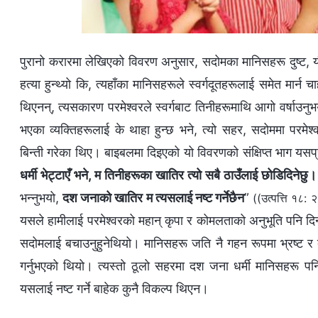
पुरानो करारमा लेखिएको विवरण अनुसार, सदोमका मानिसहरू दुष्ट, यौ
हत्या हुन्थ्यो कि, त्यहाँका मानिसहरूले स्वर्गदूतहरूलाई समेत मार्न चा
थिएनन्, त्यसकारण परमेश्‍वरले स्वर्गबाट तिनीहरूमाथि आगो वर्षाउनुभ
भएका व्यक्तिहरूलाई के थाहा हुन्छ भने, त्यो सहर, सदोममा परमेश्‍व
बिन्ती गरेका थिए। बाइबलमा दिइएको यो विवरणको संक्षिप्त भाग यसप
धर्मी भेट्टाएँ भने, म तिनीहरूका खातिर त्यो सबै ठाउँलाई छोडिदिनेछु।
भन्‍नुभयो,
दश जनाको खातिर म त्यसलाई नष्ट गर्नेछैन
”
((उत्पत्ति १८:
यसले हामीलाई परमेश्‍वरको महान् कृपा र कोमलताको अनुभूति पनि दि
सदोमलाई बचाउनुहुनेथियो। मानिसहरू जति नै गहन रूपमा भ्रष्ट र दुष्ट
गर्नुभएको थियो। त्यस्तो ठूलो सहरमा दश जना धर्मी मानिसहरू पनि 
यसलाई नष्ट गर्ने बाहेक कुनै विकल्‍प थिएन।