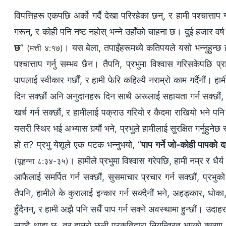
विपत्तिहरू एकपछि अर्को गर्दै देखा परिरहेका छन्, र हामी पश्‍चात्ताप ग
गरून्, र कोही पनि नष्ट नहोस् भन्‍ने उहाँको चाहना छ। दुई हजार वर्ष प
छ
”
। यस बेला, तपाईंहरूमध्ये कतिपयले यसो भन्‍नुहुन्छ ह
(मत्ती ४:१७)
पश्‍चात्ताप गर्नु सम्‍भव छैन। तैपनि, प्रभुमा विश्‍वास गरिसकेपछि प
पापलाई स्वीकार गर्छौं, र हामी फेरि कहिल्यै नराम्रो काम गर्दैनौं।
दिन सक्छौं अनि अनुदानहरू दिन साथै अरूलाई सहायता गर्न सक्छौं, हाम
खर्च गर्न सक्छौं, र हामीलाई पक्राउ गरियो र कैदमा राखियो भने पनि ह
यसरी स्थिर भई अभ्यास गर्‍यौं भने, प्रभुले हामीलाई सुरक्षित गर्नुहु
हो त? प्रभु येशूले एक पटक भन्‍नुभयो, “
पाप गर्ने जो-कोही पापको द
। हामीले प्रभुमा विश्‍वास गरेपछि, हामी नम्र र धैर
(यूहन्‍ना ८:३४-३५)
आफैलाई समर्पित गर्न सक्छौं, सुसमाचार प्रचार गर्न सक्छौं, प्रभ
तैपनि, हामीले के कुरालाई इन्कार गर्न सक्दैनौं भने, अहङ्कार, धोक
हुँदैनन्, र हामी अझै पनि सधैँ पाप गर्न सक्‍ने अवस्थामा हुन्छौं। उद
स्पष्टै थाहा छ, तर हाम्रो छली प्रकृतिद्वारा नियन्त्रित भएको कारण,