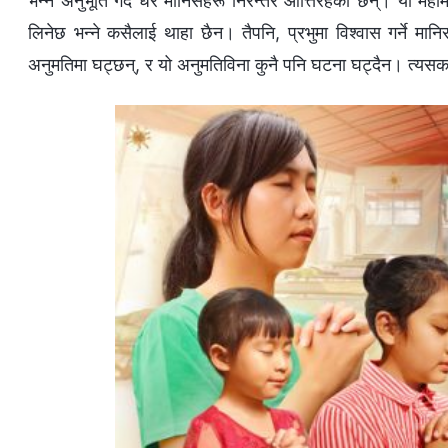
भन्‍ने अनुभूति गर्दै धेरै मानिसहरू निरन्तर आत्तिरहेका छन्। यो
लिनेछ भन्‍ने कसैलाई थाहा छैन। तैपनि, प्रभुमा विश्‍वास गर्ने मान
अनुमतिमा घट्छन्, र यो अनुमतिविना कुनै पनि घटना घट्दैन। त्यसकार