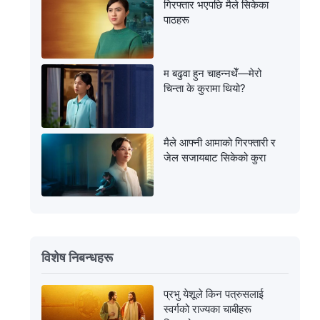
गिरफ्तार भएपछि मैले सिकेका
पाठहरू
म बढुवा हुन चाहन्नथेँ—मेरो
चिन्ता के कुरामा थियो?
मैले आफ्नी आमाको गिरफ्तारी र
जेल सजायबाट सिकेको कुरा
विशेष निबन्धहरू
प्रभु येशूले किन पत्रुसलाई
स्वर्गको राज्यका चाबीहरू