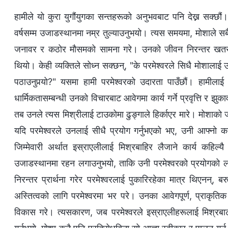
हामीले यो कुरा युगौंयुगका सन्तहरूको अनुभवबाट पनि देख्न सक्छौं।
वर्षसम्म उजाडस्थानमा नम्र तुल्याउनुभयो। त्यस समयमा, मोशाले 
जनावर र कठोर मौसमको सामना गरे। उनको जीवन निरन्तर खतरामा
थियो। केही व्यक्तिले सोध्न सक्छन्, "के परमेश्‍वरले सिधै मोशालाई
पठाउनुपर्‍यो?" यसमा हामी परमेश्‍वरको उदारता पाउँछौं। हामील
धार्मिकतासम्बन्धी उनको विचारबाट आवेगमा कार्य गर्ने प्रवृत्ति र 
तब उनले त्यस मिश्रीलाई टाउकोमा ढुङ्गाले हिर्काएर मारे। मोशाको जन
यदि परमेश्‍वरले उनलाई सीधै प्रयोग गर्नुभएको भए, उनी आफ्नो का
जिम्मेवारी अर्थात इस्राएलीलाई मिश्रबाहिर लैजाने कार्य कहिल्य
उजाडस्थानमा रहन लगाउनुभयो, ताकि उनी परमेश्‍वरको प्रयोगको ला
निरन्तर प्रार्थना गरेर परमेश्‍वरलाई पुकारिरहेका मात्र थिएनन्, बर
अस्तित्वको लागि परमेश्‍वरमा भर परे। उनका आवेगपूर्ण, प्राकृतिक 
विकास गरे। त्यसकारण, जब परमेश्‍वरले इस्राएलीहरूलाई मिश्रबाट ब