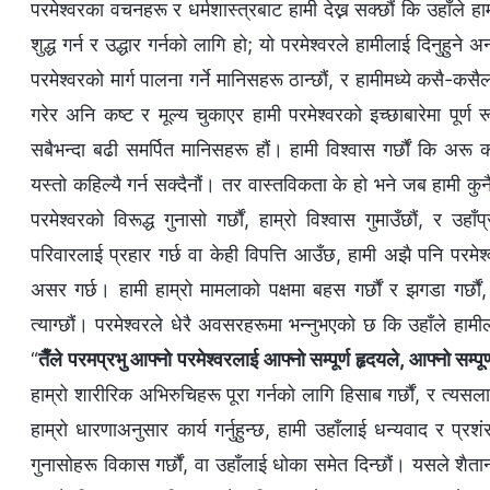
परमेश्‍वरका वचनहरू र धर्मशास्त्रबाट हामी देख्न सक्छौं कि उहाँले हा
शुद्ध गर्न र उद्धार गर्नको लागि हो; यो परमेश्‍वरले हामीलाई दिन
परमेश्‍वरको मार्ग पालना गर्ने मानिसहरू ठान्छौं, र हामीमध्ये कसै-कस
गरेर अनि कष्ट र मूल्य चुकाएर हामी परमेश्‍वरको इच्छाबारेमा पूर्ण
सबैभन्दा बढी समर्पित मानिसहरू हौं। हामी विश्‍वास गर्छौं कि अरू
यस्तो कहिल्यै गर्न सक्दैनौं। तर वास्तविकता के हो भने जब हामी कु
परमेश्‍वरको विरूद्ध गुनासो गर्छौं, हाम्रो विश्‍वास गुमाउँछौं, र उहा
परिवारलाई प्रहार गर्छ वा केही विपत्ति आउँछ, हामी अझै पनि परमेश्‍
असर गर्छ। हामी हाम्रो मामलाको पक्षमा बहस गर्छौं र झगडा गर्छौं, 
त्याग्छौं। परमेश्‍वरले धेरै अवसरहरूमा भन्नुभएको छ कि उहाँले हाम
“
तैँले परमप्रभु आफ्नो परमेश्‍वरलाई आफ्नो सम्पूर्ण हृदयले, आफ्नो सम्पूर्ण
हाम्रो शारीरिक अभिरुचिहरू पूरा गर्नको लागि हिसाब गर्छौं, र त्यसलाई
हाम्रो धारणाअनुसार कार्य गर्नुहुन्छ, हामी उहाँलाई धन्यवाद र प्रशंस
गुनासोहरू विकास गर्छौं, वा उहाँलाई धोका समेत दिन्छौं। यसले शैतान