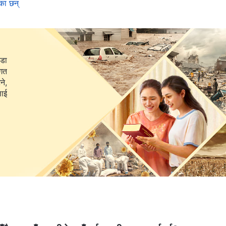
का छन्
गि परमेश्‍वरको साँचो र वास्तविक प्रेम हो। केवल तिनीहरूमार्फत हामी
परमेश्‍वरको इच्छाअनुरूप हुन्छन्। यही कारणले गर्दा, परमेश्‍वरले यी कुराहरू
ीडा
ागत
ने,
रो जीवनमा वृद्धि हुन मद्दत गर्न सक्छ?
ाव हुन्छ, र सबै थोक आफ्नो इच्छाअनुसार होऊन भन्ने आशा गर्छौ। हामी
ो जीवनमा वा हाम्रा प्रियजनहरूको जीवनमा कुनै महाविपत्तिबिनाको पूर्ण
परमेश्‍वरको आशिष् र अनुग्रहको आनन्द लिन पाइयोस् भन्ने चाहन्छौं। तर
हरू त्याग्न दिन्छ कि दिँदैन भनेर विचार गर्छौं? के भौतिक आशिष्‌हरूले
? यदि हामी केवल उहाँको दया र अनुग्रहको आनन्द लिन्छौं भने, के त्यसले
ो प्रेम विकास गर्न र समर्पित हुन दिन्छ? परमेश्‍वरका वचनहरूले भन्छन्,
िवारिक जीवन वा भौतिक आशिषहरू मात्र प्राप्त गर्छस् भने तैंले परमेश्‍वरलाई