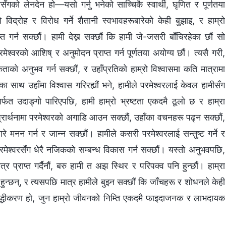
रसँगको लेनदेन हो—यसो गर्नु भनेको साच्चिकै स्वार्थी, घृणित र पूर्णतया
को विद्रोह र विरोध गर्ने शैतानी स्वभावहरूबारेको केही बुझाइ, र हाम्रो
त गर्न सक्छौं। हामी देख्न सक्छौं कि हामी जे-जसरी बाँचिरहेका छौं सो
मेश्‍वरको आशिष् र अनुमोदन प्राप्त गर्न पूर्णतया अयोग्य छौं। त्यसै गरी,
कताको अनुभव गर्न सक्छौं, र उहाँप्रतिको हाम्रो विश्‍वासमा कति मात्रामा
साथ उहाँमा विश्‍वास गरिरह्यौं भने, हामीले परमेश्‍वरलाई केवल हामीसँग
ार्फत उदाङ्गो पारिएपछि, हामी हाम्रो भ्रष्टता एकदमै ठूलो छ र हाम्रा
ी प्रार्थनामा परमेश्‍वरको अगाडि आउन सक्छौं, उहाँका वचनहरू पढ्न सक्छौं,
 मनन गर्न र जान्न सक्छौं। हामीले कसरी परमेश्‍वरलाई सन्तुष्ट गर्ने र
परमेश्‍वरसँग धेरै नजिकको सम्बन्ध विकास गर्न सक्छौं। यस्तो अनुभवपछि,
्र प्राप्त गर्दैनौं, बरु हामी त अझ स्थिर र परिपक्व पनि हुन्छौं। हाम्रा
 हुन्छन्, र त्यसपछि मात्र हामीले बुझ्न सक्छौं कि जाँचहरू र शोधनले केही
शुद्धीकरण हो, जुन हाम्रो जीवनको निम्ति एकदमै फाइदाजनक र लाभदायक