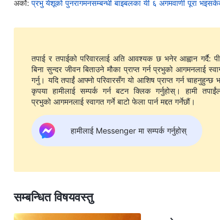
अर्को:
प्रभु येशूको पुनरागमनसम्‍बन्धी बाइबलका यी ६ अगमवाणी पूरा भइसके
यसले हामीलाई के देखाउँछ भने जाँच र शोधनहरू वास्तवमै हाम्रो ला
परमेश्‍वरद्वारा शुद्ध पारिन र उद्धारित हुन सक्छौं, र यसरी मानिसहरू 
हामीमाथि आइपर्न दिनुहुन्छ।
तपाई र तपाईको परिवारलाई अति आवश्यक छ भनेर आह्वान गर्दै: प
बिना सुन्दर जीवन बिताउने मौका प्राप्त गर्न प्रभुको आगमनलाई स्व
गर्नु। यदि तपाईं आफ्नो परिवारसँग यो आशिष प्राप्त गर्न चाहनुहुन्छ भ
के भौतिक अनुग्रहले हामीलाई हाम्
कृपया हामीलाई सम्पर्क गर्न बटन क्लिक गर्नुहोस्। हामी तपाईंलाई
प्रभुको आगमनलाई स्वागत गर्ने बाटो फेला पार्न मद्दत गर्नेछौं।
प्रायः, हामीसँग परमेश्‍वरको असल अभिप्रायको बारेमा बुझाइको अभ
विशेष गरी जाँच र शोधन भोग्न चाहँदैनौं। यसको सट्टा, हामी हाम्र
हामीलाई Messenger मा सम्पर्क गर्नुहोस्
शान्तिमय जीवनको आशा गर्छौं। हामी सबै कुरा सजिलो गरी चलोस्, र 
के हामी कहिल्यै आरामदायी वातावरणले हामीलाई हाम्रा भ्रष्ट स्वभाव
हामीलाई वास्तवमा परमेश्‍वरको स्वभाव र सारतत्व जान्न मद्दत गर्छ
उहाँमाथिको हाम्रो विश्‍वास बढाउन र हामीलाई परमेश्‍वरप्रतिको साँच
सम्बन्धित विषयवस्तु
“
यदि तैंले परमेश्‍वरको अनुग्रहको मात्र आनन्द लिन्छस्, शान्तिमय पार