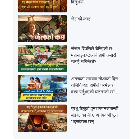
दिनुभयो
जेलको कष्ट
संसार विपत्तिले घेरिएको छ:
महासङ्कष्टअघि हामी कसरी
उठाई लगिनेछौं?
अन्त्यको समयमा नोआको दिन
नजिकिन्छ: हामीले परमेश्‍वर
देखा पर्नुभएको घटनाको खोजी
कसरी गर्नुपर्छ?
प्रभु येशूको पुनरागमनसम्‍बन्धी
बाइबलका यी ६ अगमवाणी पूरा
भइसकेका छन्