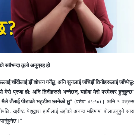
को सबैभन्दा ठूलो अनुग्रह हो
ाई चाँदीलाई झैँ शोधन गर्नेछु, अनि सुनलाई जाँचेझैँ तिनीहरूलाई जाँच्‍नेछु:
 यो मेरो प्रजा हो: अनि तिनीहरूले भन्‍नेछन्, यहोवा मेरो परमेश्‍वर हुनुहुन्छ
”
; मैले तँलाई पीडाको भट्टीमा छानेको छु
”
। अनि १ पत्रुस
(यशैया ४८:१०)
ि, ख्रीष्ट येशूद्वारा हामीलाई उहाँको अनन्‍त महिमामा बोलाउनुहुने सारा
ार्नुहुनेछ।”