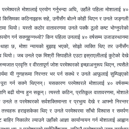
 परमेश्‍वरले मोशालाई प्रयोग गर्नुभन्दा अघि, उहाँले पहिला मोशालाई ४०
सबै किसिमका कठिनाइहरू सहे, उनीसँग बोल्ने कोही थिएन र उनले जङ्गली
 थियो। यस्तो कठोर वातावरणमा उनले पक्कै ठूलो कष्ट भोग्नुपरेको
 उपयोग गर्न सक्नुहुन्नथ्यो? किन पहिला उनलाई ४० वर्षसम्म उजाडस्थानमा
ाई थाहा छ, मोशा न्यायको बुझाइ भएको, सोझो व्यक्ति थिए तर उनीसँग
झुकाव थियो। जब उनले एक मिश्री सिपाहीले एउटा इस्राएलीलाई कुटेको देखे
्मजात प्रवृत्ति र वीरतापूर्ण जोश परमेश्‍वरको इच्छाअनुरूप थिएन, त्यसैले
र्यमा यी गुणहरूमा निरन्तर भर पर्न सक्थे र उनले आफूलाई सुम्पिइएको
ै पूरा गर्न सक्ने थिएनन्। यसकारण परमेश्‍वरले मोशालाई ४० वर्षसम्म
गि बढी योग्य हुन सकून्। त्यस्तो कठिन, प्रतिकूल वातावरणमा, मोशाले
ु उनले त परमेश्‍वरको सर्वशक्तिमान्ता र प्रभुत्व देखे र आफ्नो निरन्तर
तत्त्वहरू हराइसकेका थिए र उनले परमेश्‍वरमा साँचो विश्‍वास र समर्पण
ाहिर निकालेर ल्याउने उहाँको आज्ञा कार्यान्वयन गर्न मोशालाई आह्वान