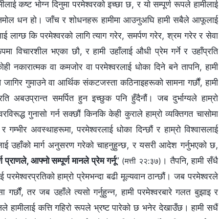
मीलाई कष्ट भोग्न दिनुमा परमेश्‍वरको इच्छा छ, र यो सम्पूर्ण रूपले हामीलाई
ुहुने अनमोल धन हो। जाँच र शोधनहरू हामीमा आउनुअघि हामी सबैले आफूलाई
ैलाई लाग्छ कि परमेश्‍वरको लागि त्याग गरेर, समर्पण गरेर, श्रम गरेर र सेवा
 रूपमा विचारशील भएका छौ, र हामी उहाँलाई औधी प्रेम गर्ने र उहाँप्रति
 कोही नकारात्मक वा कमजोर वा परमेश्‍वरलाई धोका दिने बने तापनि, हामी
नै जागिर गुमाउने वा आर्थिक संकटजस्ता कठिनाइहरूको सामना गर्छौं, हामी
ँप्रति अबउप्रान्त समर्पित हुन इच्छुक पनि हुँदैनौं। जब दुर्भाग्यले हाम्रो
वरविरूद्ध गुनासो गर्न सक्छौं किनकि केही कुराले हाम्रो व्यक्तिगत चासोमा
र गम्भीर अवस्थाहरूमा, परमेश्‍वरलाई धोका दिन्छौं र हाम्रो विश्‍वासलाई
ीलाई उहाँको मार्ग अनुसरण गरेको चाहनुहुन्छ, र यसरी आदेश गर्नुभएको छ,
 प्राणले, आफ्नो सम्पूर्ण मानले प्रेम गर्नू
”
। तैपनि, हामी सँधै
(मत्ती २२:३७)
 परमेश्‍वरप्रतिको हाम्रो प्रेमभन्दा बढी मूल्यवान ठान्छौं। जब परमेश्‍वरले
ा गर्छौं, तर जब उहाँले त्यसो गर्नुहुन्न, हामी परमेश्‍वरबारे गलत बुझाइ र
ले हामीलाई कत्ति गहिरो रूपले भ्रष्ट पारेको छ भनेर देखाउँछ। हामी सधैं