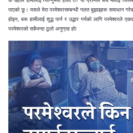
के उहाँले हामीलाई त्याग्नुभयो होला त? यो प्रश्नले सँधै मलाई जिल्ल प
पाएको छु। यसले मेरा परमेश्‍वरसम्बन्धी गलत बुझाइहरू समाधान गरेको छ
होइन, बरू हामीलाई शुद्ध पार्न र उद्धार गर्नको लागि परमेश्‍वरले ए
परमेश्‍वरको सबैभन्दा ठूलो अनुग्रह हो!