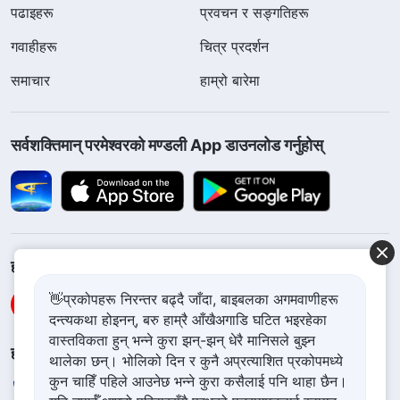
पढाइहरू
प्रवचन र सङ्गतिहरू
गवाहीहरू
चित्र प्रदर्शन
समाचार
हाम्रो बारेमा
सर्वशक्तिमान्‌ परमेश्‍वरको मण्डली App डाउनलोड गर्नुहोस्
हामीलाई फलो गर्नुहोस्
👋प्रकोपहरू निरन्तर बढ्दै जाँदा, बाइबलका अगमवाणीहरू
दन्त्यकथा होइनन्, बरु हाम्रै आँखैअगाडि घटित भइरहेका
वास्तविकता हुन् भन्ने कुरा झन्-झन् धेरै मानिसले बुझ्न
हामीलाई सम्पर्क गर्नुहोस
थालेका छन्। भोलिको दिन र कुनै अप्रत्याशित प्रकोपमध्ये
कुन चाहिँ पहिले आउनेछ भन्ने कुरा कसैलाई पनि थाहा छैन।
+977-981-140-9021