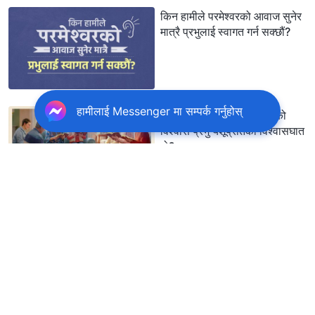
किन हामीले परमेश्‍वरको आवाज सुनेर
मात्रै प्रभुलाई स्वागत गर्न सक्छौं?
हामीलाई Messenger मा सम्पर्क गर्नुहोस्
के सर्वशक्तिमान्‌ परमेश्‍वरमाथिको
विश्‍वास प्रभु येशूप्रतिको विश्‍वासघात
हो?
विश्‍वासद्वारा पाइने मुक्तिले परमेश्‍वरको
राज्यमा प्रवेश प्राप्त हुन्छ?
जब मुक्तिदाता आउनुहुन्छ, के उहाँलाई