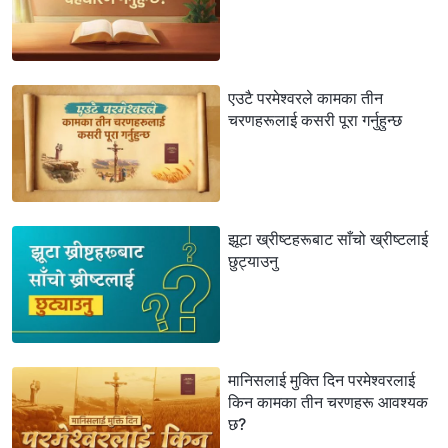
एउटै परमेश्‍वरले कामका तीन
चरणहरूलाई कसरी पूरा गर्नुहुन्छ
झूटा ख्रीष्टहरूबाट साँचो ख्रीष्‍टलाई
छुट्याउनु
मानिसलाई मुक्ति दिन परमेश्‍वरलाई
किन कामका तीन चरणहरू आवश्यक
छ?