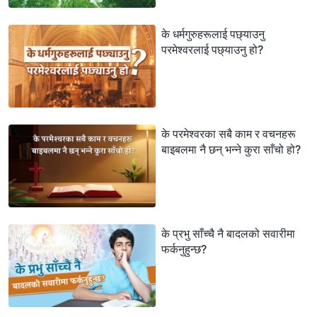
के धर्मगुरुहरूलाई पछ्याउनु
परमेश्‍वरलाई पछ्याउनु हो?
के परमेश्‍वरका सबै काम र वचनहरू
बाइबलमा नै छन् भन्‍ने कुरा साँचो हो?
के प्रभु साँच्‍चै नै बादलको सवारीमा
फर्कनुहुन्छ?