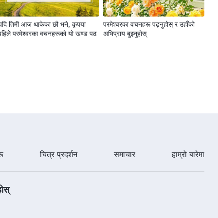
यदि तिमी आज थाकेका छौ भने, कृपया
परमेश्‍वरका वचनहरू पढ्नुहोस् र उहाँको
पहिले परमेश्‍वरका वचनहरूको यो खण्ड पढ
अभिप्राय बुझ्नुहोस्
मभन्दा असल मानिसहरूलाई कसरी व्यवहार
मभन्दा असल मानिसहरूलाई कसरी व्यवहार