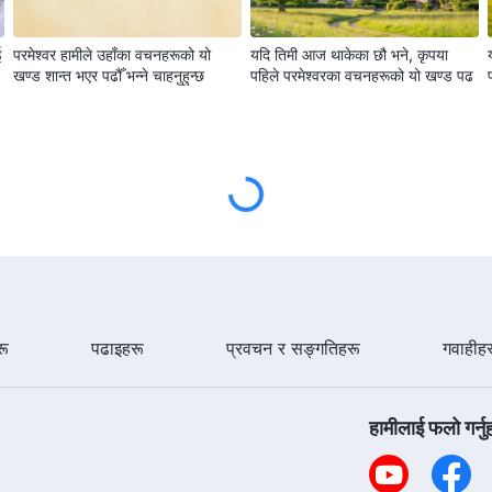
ई
परमेश्‍वर हामीले उहाँका वचनहरूको यो
यदि तिमी आज थाकेका छौ भने, कृपया
खण्ड शान्त भएर पढौँ भन्‍ने चाहनुहुन्छ
पहिले परमेश्‍वरका वचनहरूको यो खण्ड पढ
मभन्दा असल मानिसहरूलाई कसरी व्यवहार
मभन्दा असल मानिसहरूलाई कसरी व्यवहार