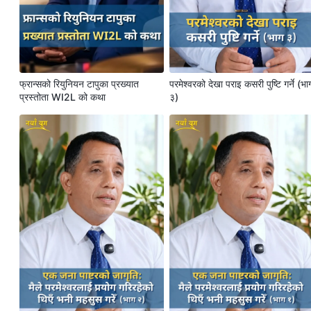
फ्रान्सको रियुनियन टापुका प्रख्यात
परमेश्‍वरको देखा पराइ कसरी पुष्टि गर्ने (भा
प्रस्तोता WI2L को कथा
३)