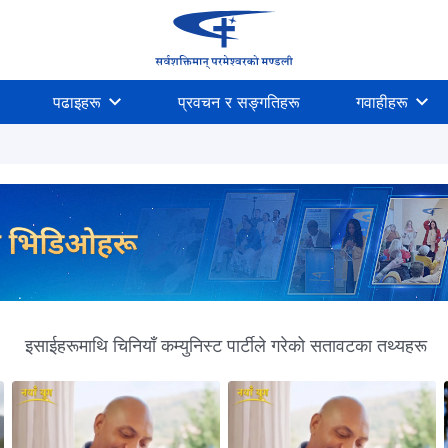
पढाइहरू
प्रवचन र सङ्गतिहरू
गवाहीहरू
इसाईहरूमाथि चिनियाँ कम्युनिस्ट पार्टीले गरेको सतावटका तथ्यहरू