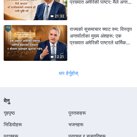
प्रख्यात अमेरिकी पाष्टर: मैले अन्ततः
यो परमेश्‍वरको आवाज हो भनी पुष्टि
गरेँ
21:32
राज्यको सुसमाचार च्याट रुम: विस्तृत
अन्तर्वार्ताका मुख्य अंशहरू: एक
प्रख्यात अमेरिकी पाष्टरले धार्मिक
संसारको उजाडता र अँध्यारा
रहस्यहरू खुलासा गर्छन्
12:21
थप हेर्नुहोस्
मेनु
गृहपृष्ठ
पुस्तकहरू
भिडियोहरू
भजनहरू
पढाइहरू
प्रवचन र सङ्गतिहरू