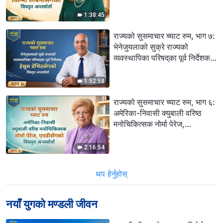
1:38:45
राज्यको सुसमाचार च्याट रुम, भाग ७:
भेनेजुयलाको सुक्रे राज्यको
व्यवस्थापिका परिषद्‌का पूर्व निर्देशक,
हेसुस डेभिडसँगको विस्तृत अन्तर्वार्ता
1:52:58
राज्यको सुसमाचार च्याट रुम, भाग ६:
अमेरिका-निवासी क्युबाली वरिष्ठ
मनोचिकित्सक नोर्मा पेरेज,
एमडीसँगको विस्तृत अन्तर्वार्ता
2:16:54
थप हेर्नुहोस्
नयाँ युगको मण्डली जीवन