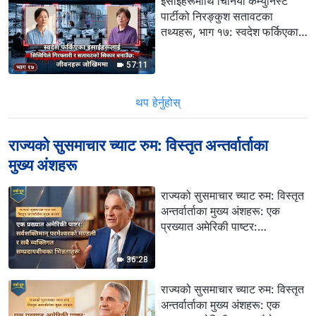
इसाईहरूमाथि चिनियाँ कम्युनिस्ट
पार्टीको निरङ्कुश सतावटका
तथ्यहरू, भाग १७: स्वदेश फर्किएका
इसाईहरूलाई सिसिपिले गिरफ्तारी र
सतावटको सिकार बनाउँछ: जीवनहरू
57:11
जोखिममा
थप हेर्नुहोस्
राज्यको सुसमाचार च्याट रुम: विस्तृत अन्तर्वार्ताका
मुख्य अंशहरू
राज्यको सुसमाचार च्याट रुम: विस्तृत
अन्तर्वार्ताका मुख्य अंशहरू: एक
प्रख्यात अमेरिकी पाष्टर:
सर्वशक्तिमान्‌ परमेश्‍वरको मण्डली र
सबै व्यक्तिगत सम्प्रदायबीचका
36:28
भिन्नताहरू
राज्यको सुसमाचार च्याट रुम: विस्तृत
अन्तर्वार्ताका मुख्य अंशहरू: एक