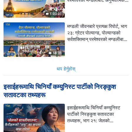
परमेश्‍वरको मण्डलीबाट अनुभवात्मक
गवाहीहरू: न्याय र सजाय अनुभव गरेर
मात्र पाप गर्नुको मूल कारण समाधान
1:03:01
गर्न सकिन्छ
मण्डली जीवनबारे प्रत्यक्ष रिपोर्ट, भाग
२३: ग्रेटर पोल्यान्ड, पोल्यान्डको
सर्वशक्तिमान्‌ परमेश्‍वरको मण्डलीबाट
अनुभवात्मक गवाहीहरू: इमानदार
व्यक्ति बन्नु र ज्योतिमा जिउनु
58:31
थप हेर्नुहोस्
इसाईहरूमाथि चिनियाँ कम्युनिस्ट पार्टीको निरङ्कुश
सतावटका तथ्यहरू
इसाईहरूमाथि चिनियाँ कम्युनिस्ट
पार्टीको निरङ्कुश सतावटका
तथ्यहरू, भाग २१: जेलको
सास्तीयातना: कैदीहरूको “शत्रु” का