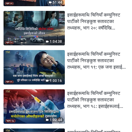
रूपमा खडा गरियो
51:44
इसाईहरूमाथि चिनियाँ कम्युनिस्ट
पार्टीको निरङ्कुश सतावटका
तथ्यहरू, भाग २०: वर्षौँदेखि
सिसिपिको खेदोमा परेका इसाईहरूको
जीवन
1:04:38
इसाईहरूमाथि चिनियाँ कम्युनिस्ट
पार्टीको निरङ्कुश सतावटका
तथ्यहरू, भाग १९: एक जना इसाईलाई
पिटेर अन्धो बनाइयो—पूरै परिवार १२
वर्षदेखि भागिरहेको
1:00:16
इसाईहरूमाथि चिनियाँ कम्युनिस्ट
पार्टीको निरङ्कुश सतावटका
तथ्यहरू, भाग १८: इसाईहरूलाई
क्रूर यातना दिन सिसिपिद्वारा
मनोरोगका औषधीहरूको दुरुपयोग
1:02:44