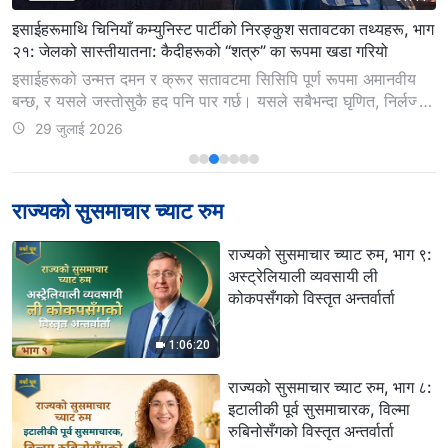
इसाईहरूमाथि चिनियाँ कम्युनिस्ट पार्टीको निरङ्कुश सतावटका तथ्यहरू, भाग
२१: जेलको सास्तीयातना: कैदीहरूको “शत्रु” का रूपमा खडा गरियो
इसाईहरूको उन्मत्त दमन र क्रूर सतावटमा सिसिपि पूर्ण रूपमा अमानवीय
बन्छ, र यसले जस्तोसुकै हद पनि पार गर्छ। यसले सबैभन्दा घृणित, निर्लज्ज,
र नीच कार्यहरू गर्न सक्छ। यो तथ्य सबैका लागि छर्लङ्ग छ। हालै, हामीले
29 जुलाई 2026
झेङ्झोउ, हेनानकी एक जना इसाई, वाङ सियाओयुसँग अन्तर्वार्ता लियौँ, जो
आफ्नो जेल सजाय काटेर रिहा...
राज्यको सुसमाचार च्याट रुम
राज्यको सुसमाचार च्याट रुम, भाग ९:
अस्ट्रेलियाली व्यवसायी ली
कोकपसँगको विस्तृत अन्तर्वार्ता
1:06:20
राज्यको सुसमाचार च्याट रुम, भाग ८:
इटालीकी पूर्व सुसमाचारक, विल्मा
रुबिनोसँगको विस्तृत अन्तर्वार्ता