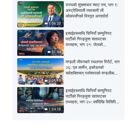
राज्यको सुसमाचार च्याट रुम, भाग ९:
अस्ट्रेलियाली व्यवसायी ली
कोकपसँगको विस्तृत अन्तर्वार्ता
1:06:20
इसाईहरूमाथि चिनियाँ कम्युनिस्ट
पार्टीको निरङ्कुश सतावटका
तथ्यहरू, भाग २१: जेलको
सास्तीयातना: कैदीहरूको “शत्रु” का
51:44
रूपमा खडा गरियो
मण्डली जीवनबारे स्थलगत रिपोर्ट, भाग
२६: एल कार्मेन, इक्वेडरको
सर्वशक्तिमान् परमेश्‍वरको मण्डलीबाट
अनुभवात्मक गवाहीहरू: अन्ततः
1:05:13
पापबाट पखालिने मार्ग फेला पार्नु
इसाईहरूमाथि चिनियाँ कम्युनिस्ट
पार्टीको निरङ्कुश सतावटका
तथ्यहरू, भाग २०: वर्षौँदेखि सिसिपिको
खेदोमा परेका इसाईहरूको जीवन
1:04:38