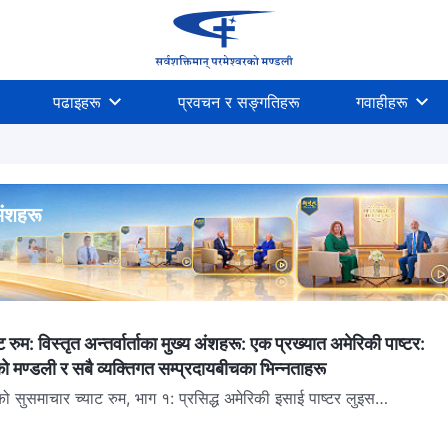
पढाइहरू
प्रवचन र सङ्गतिहरू
गवाहीहरू
 अंशहरू
 रुम: विस्तृत अन्तर्वार्ताका मुख्य अंशहरू: एक प्रख्यात अमेरिकी पाष्टर:
वरको मण्डली र सबै व्यक्तिगत सम्प्रदायबीचका भिन्नताहरू
ो सुसमाचार च्याट रुम, भाग १: प्रसिद्ध अमेरिकी इसाई पाष्टर लुइस
काकियाससँगको विस्तृत अन्तर्वार्ता लुइस काकियासले ४०...