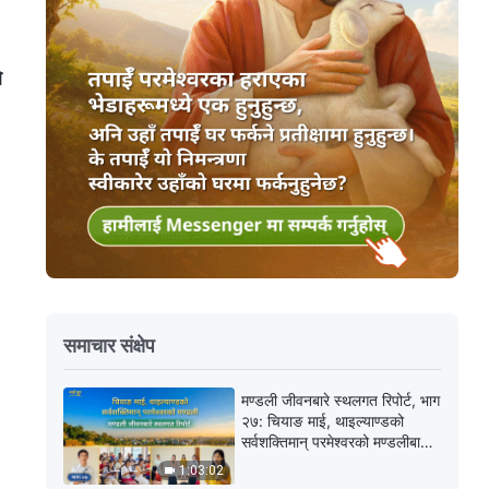
े
समाचार संक्षेप
मण्डली जीवनबारे स्थलगत रिपोर्ट, भाग
२७: चियाङ माई, थाइल्याण्डको
सर्वशक्तिमान्‌ परमेश्‍वरको मण्डलीबाट
अनुभवात्मक गवाहीहरू: न्याय अनुभव
1:03:02
गर्नु धेरै बहुमूल्य छ