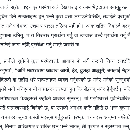
वाजको स्रोत पछ्याएर परमेश्‍वरको देखापराइ र काम भेट्टाउन सक्‍नुहुन्छ।
क्ति दिने सत्यताहरू हुन् भन्‍ने कुरा पत्ता लगाउनेबित्तिकै, तपाईंले प्रभुको
्वागत गर्ने सबैभन्दा उत्तम र सरल तरिका यही हो। आकाशतिर नियाल्दै बस्‍नु
ामा उभिनु, न त निरन्तर प्रार्थना गर्नु वा उपवास बस्दै प्रार्थना गर्नु नै
िई जागा रहँदै प्रतीक्षा गर्नु मात्रै जरुरी छ।
, हामीले सुनेको कुरा परमेश्‍वरकै आवाज हो भनी कसरी चिन्‍न सक्छौँ?
न्नुभयो, “
अनि मध्यरातमा आवाज आयो, हेर, दुलहा आइपुगे; उनलाई भेट्न
को वा उहाँले धेरै सत्यताहरू व्यक्त गर्नुभएको छ भनेर भनेको सुन्‍नुभयो
‍नुभएको भनी भनिएका यी वचनहरू सत्यता हुन् कि होइनन् भनेर हेर्नुपर्छ। यदि
रमेश्‍वरका भेडाहरूले उहाँको आवाज सुन्छन्। यो परमेश्‍वरले पूर्वनिर्धारित
म्ररी परमेश्‍वरलाई चिनेको छ, वा उसको अनुभव कति गहिरो छ भन्‍ने कुरामा
ेरै वचनहरू सुन्दा कस्तो महसुस गर्नुहुन्छ? प्रभुका वचनहरू अनुभव नगरेको
ुन्, तिनमा अख्‍तियार र शक्ति छन् भन्‍ने लाग्छ; ती प्रगाढ र रहस्यमय छन्,