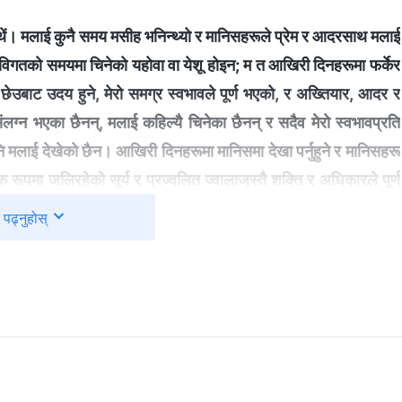
थें। मलाई कुनै समय मसीह भनिन्थ्यो र मानिसहरूले प्रेम र आदरसाथ मलाई
ले विगतको समयमा चिनेको यहोवा वा येशू होइन; म त आखिरी दिनहरूमा फर्केर
लो छेउबाट उदय हुने, मेरो समग्र स्वभावले पूर्ण भएको, र अख्तियार, आदर र
ग संलग्न भएका छैनन्, मलाई कहिल्यै चिनेका छैनन् र सदैव मेरो स्वभावप्रति
 मलाई देखेको छैन। आखिरी दिनहरूमा मानिसमा देखा पर्नुहुने र मानिसहरू
विक रूपमा जलिरहेको सूर्य र प्रज्वलित ज्वालाजस्तै शक्ति र अधिकारले पूर्ण
ि वा चीज छैन र प्रज्वलित आगोद्वारा शुद्ध नपारिने एक जना व्यक्ति वा चीज
पढ्नुहोस्
इनेछ, र मेरो वचनहरूको कारणले टुक्रा-टुक्रा पारिनेछ। यसरी, आखिरी
 सारा मानवजातिमाथि विजय हासिल गर्ने सर्वशक्तिमान् परमेश्‍वर हुँ भनी
दिनहरूमा सबै थोकलाई भस्म गर्ने सूर्यको ज्वालाका साथसाथै सबै थोकलाई
आखिरी दिनहरूका मेरो काम यही हो। मैले यो नाउँ धारण गरेँ र यो स्वभाव लिएँ
मानिसहरूले देखून्, र ताकि सबैले म, एक मात्र साँचो परमेश्‍वरको आराधना गरून्,
्र परमेश्‍वर होइन, र म उद्धारकर्ता मात्र होइन; म स्वर्गहरू, पृथ्वी र