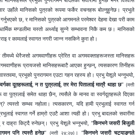
ो मानिसहरूले प्रभुको पुनरागमन बादलको सवारीमा हुनेछ भनेर विश्‍वास
र उहाँले मानिसको पुत्रको रूपमा फर्केर वचनहरू बोल्‍नुहुनेछ। प्रभुले
 गर्नुभएको छ, र मानिसको पुत्रको आगमनले परमेश्‍वर देहमा देखा परी काम
े धार्मिक मण्डलीमा यस्तो अर्थ्याइ सुन्‍ने सम्‍भावना निकै कम छ। मानिसको
पराइ र कामलाई स्वागत नगरी जान्‍न नसकिने कुरा हो।
 तीमध्ये धेरैजसो अगमवाणीहरू प्रेरित वा अगमवक्ताहरूजस्ता मानिसहरू
े अगमवाणीहरू प्रायजसो मानिसहरूबाटै आएका हुन्छन्, त्यसकारण तिनीहरू
वास्तवमा, प्रभुको पुनरागमन एउटा गहन रहस्य हो। प्रभु येशूले भन्नुभयो,
र्गका दूतहरूलाई, न त पुत्रलाई, तर मेरा पितालाई मात्रै थाहा छ
”
(मत्ती
 वा पुत्रलाई समेत थाहा छैन, त्यसैले के मानव वा स्वर्गदूतहरूले दिएका
? त्यस्तो सम्‍भव नहोला। त्यसकारण, यदि हामी प्रभुलाई स्वागत गर्न
प्रभुलाई स्वागत गर्ने हाम्रो एउटै आशा त्यही हो। प्रभु बादलको सवारीमा
र दाह्रा किट्दै रुनेछन्। प्रभु येशूले भन्नुभयो, “
किनभने जसरी बिजुली
 आगमन पनि त्यस्तै हुनेछ
”
। “
किनभने जसरी चट्याङ्गले
(मत्ती २४:२७)