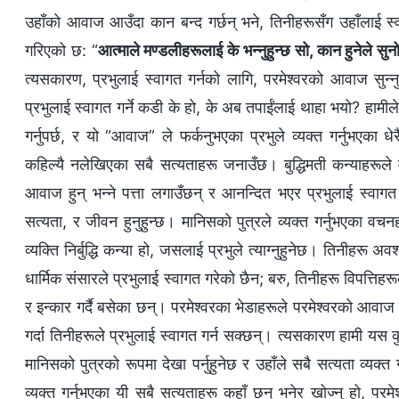
उहाँको आवाज आउँदा कान बन्द गर्छन् भने, तिनीहरूसँग उहाँलाई स्वाग
गरिएको छ: “
आत्माले मण्डलीहरूलाई के भन्‍नुहुन्छ सो, कान हुनेले सुन
त्यसकारण, प्रभुलाई स्वागत गर्नको लागि, परमेश्‍वरको आवाज सुन्‍नु 
प्रभुलाई स्वागत गर्ने कडी के हो, के अब तपाईंलाई थाहा भयो? हामीले 
गर्नुपर्छ, र यो “आवाज” ले फर्कनुभएका प्रभुले व्यक्त गर्नुभएका
कहिल्यै नलेखिएका सबै सत्यताहरू जनाउँछ। बुद्धिमती कन्याहरूले मा
आवाज हुन् भन्‍ने पत्ता लगाउँछन् र आनन्दित भएर प्रभुलाई स्वागत गर्छ
सत्यता, र जीवन हुनुहुन्छ। मानिसको पुत्रले व्यक्त गर्नुभएका वचनहरू 
व्यक्ति निर्बुद्धि कन्या हो, जसलाई प्रभुले त्याग्‍नुहुनेछ। तिनीहरू अव
धार्मिक संसारले प्रभुलाई स्वागत गरेको छैन; बरु, तिनीहरू विपत्तिह
र इन्कार गर्दै बसेका छन्। परमेश्‍वरका भेडाहरूले परमेश्‍वरको आवा
गर्दा तिनीहरूले प्रभुलाई स्वागत गर्न सक्छन्। त्यसकारण हामी यस कु
मानिसको पुत्रको रूपमा देखा पर्नुहुनेछ र उहाँले सबै सत्यता व्यक्त 
व्यक्त गर्नुभएका यी सबै सत्यताहरू कहाँ छन् भनेर खोज्‍नु हो, पर