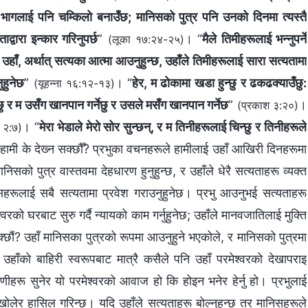
ागलाई पनि चम्किलो बनाउँछ; मानिसको पुत्र पनि उनको दिनमा त्यस्तै
ाद्वारा इन्कार गरिनुपर्छ
”
। “
मैले तिमीहरूलाई भन्‍नुपर्ने
(लूका १७:२४-२५)
उहाँ, अर्थात् सत्यका आत्मा आउनुहुन्छ, उहाँले तिमीहरूलाई सारा सत्यतामा
ुहुनेछ
”
। “
हेर, म ढोकामा खडा हुन्छु र ढकढक्याउँछु:
(यूहन्‍ना १६:१२-१३)
छु र म उसँग खानपान गर्नेछु र उसले मसँग खानपान गर्नेछ
”
।
(प्रकाश ३:२०)
। “
मेरा भेडाले मेरो सोर सुन्छन्, र म तिनीहरूलाई चिन्छु र तिनीहरूले
 २:७)
हामी के देख्‍न सक्छौँ? प्रभुका वचनहरूले हामीलाई उहाँ आखिरी दिनहरूमा
सको पुत्र वास्तवमा देहधारण हुनुहुन्छ, र उहाँले धेरै सत्यताहरू व्यक्त
ानिसहरूलाई सबै सत्यतामा प्रवेश गराउनुहुनेछ। प्रभु आउनुभई सत्यताहरू
ेश्‍वरको घरबाट सुरु गर्दै न्यायको काम गर्नुहुनेछ; उहाँले मानवजातिलाई मुक्ति
क्छौं? उहाँ मानिसका पुत्रको रूपमा आउनुहुने भएकोले, र मानिसको पुत्रमा
 उहाँको बाहिरी स्वरूपबाट मात्रै कसैले पनि उहाँ परमेश्‍वरको देखापराइ
 वाणीहरू सुनेर यो परमेश्‍वरको आवाज हो कि होइन भनेर हेर्नु हो। प्रभुलाई
ोलेर हासिल गरिन्छ। यदि उहाँले सत्यताहरू बोल्‍नुहुन्छ तर मानिसहरूले