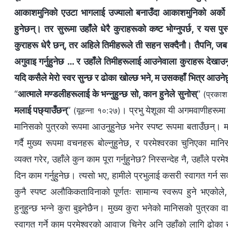
आकाशमुनिको एउटा भागलाई उज्यालो बनाउँदा आकाशमुनिको अर्को भ
हुनेछन्। तर सुरूमा उहाँले धेरै कुराहरूको कष्ट भोग्‍नुपर्छ, र यस पुस्त
कुराहरू धेरै छन्, तर अहिले तिमीहरूले ती सहन सक्‍दैनौ। तैपनि, जब 
अगुवाइ गर्नुहुनेछ … र उहाँले तिमीहरूलाई आउनेवाला कुराहरू देखाउन
यदि कसैले मेरो स्वर सुन्‍छ र ढोका खोल्‍छ भने, म उसकहाँ भित्र आउने
“
आत्माले मण्डलीहरूलाई के भन्‍नुहुन्छ सो, कान हुनेले सुनोस्
”
(प्रकाश
मलाई पछ्याउँछन्
”
। प्रभु येशूका यी अगमवाणीहरूमा 
(यूहन्‍ना १०:२७)
मानिसको पुत्रको रूपमा आउनुहुनेछ भनेर स्पष्ट रूपमा बताउँछन्। मानि
गर्दै मुख्य रूपमा वचनहरू बोल्‍नुहुनेछ, र परमेश्‍वरका चुनिएका म
व्यक्त गरेर, उहाँले कुन काम पूरा गर्नुहुनेछ? निस्सन्देह नै, उहाँले परम
दिन काम गर्नुहुनेछ। त्यसो भए, हामीले प्रभुलाई कसरी स्वागत गर्न स
कुनै स्पष्ट अलौकिकताविनाको पूर्णतः सामान्य स्वरूप हुने भएकोले,
हुनुहुन्छ भन्‍ने कुरा बुझ्नेछैन। मुख्य कुरा भनेको मानिसको पुत्रका
स्वागत गर्ने काम परमेश्‍वरको आवाज चिनेर अनि उहाँको लागि ढोका ख