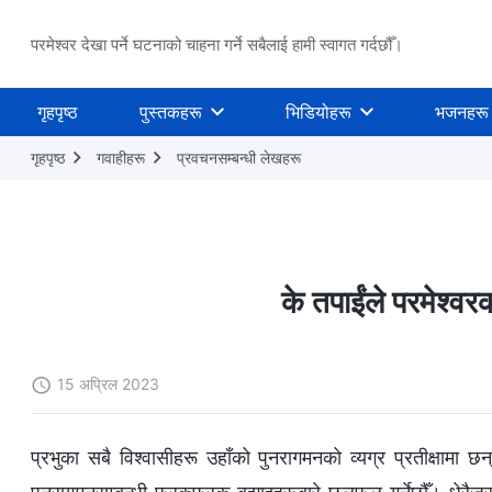
परमेश्वर देखा पर्ने घटनाको चाहना गर्ने सबैलाई हामी स्वागत गर्दछौँ।
गृहपृष्ठ
पुस्तकहरू
भिडियोहरू
भजनहरू
गृहपृष्ठ
गवाहीहरू
प्रवचनसम्‍बन्धी लेखहरू
के तपाईंले परमेश्‍
15 अप्रिल 2023
प्रभुका सबै विश्‍वासीहरू उहाँको पुनरागमनको व्यग्र प्रतीक्षामा 