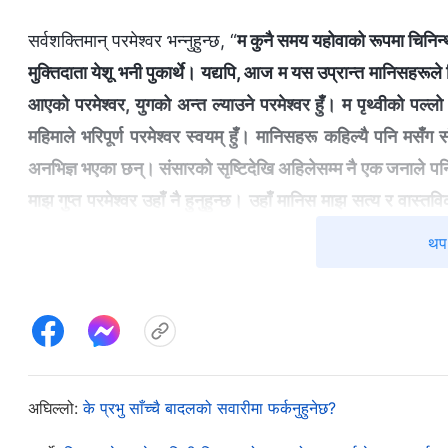
सर्वशक्तिमान्‌ परमेश्‍वर भन्‍नुहुन्छ, “
म कुनै समय यहोवाको रूपमा चिनिन्
मुक्तिदाता येशू भनी पुकार्थे। यद्यपि, आज म यस उप्रान्त मानिसहरू
आएको परमेश्‍वर, युगको अन्त ल्याउने परमेश्‍वर हुँ। म पृथ्वीको पल्
महिमाले भरिपूर्ण परमेश्‍वर स्वयम्‌ हुँ। मानिसहरू कहिल्यै पनि मसँ
अनभिज्ञ भएका छन्। संसारको सृष्टिदेखि अहिलेसम्म नै एक जनाले पनि
माझ गुप्त परमेश्‍वर उहाँ नै हुनुहुन्छ। उहाँ मानिस माझ सत्य र वास्त
भएर बास गर्नुहुन्छ। मेरा वचनहरूद्वारा न्याय नगरिने एक जना व्यक्त
थप 
छैन। अन्तमा, मेरा वचनहरूको कारणले सबै जातिहरूलाई आशिष्‌ दि
दिनहरूको अवधिका सबै मानिसहरूले म फर्केर आएको मुक्तिदाता हुँ र म
देख्नेछन्। म कुनै समय मानिसको निम्ति पापबलि थिएँ, तर म आखिरी 
उदाङ्गो पार्ने धार्मिकताको सूर्य पनि भएको छु भनी सबैले देख्नेछन्। 
ताकि म धर्मी परमेश्‍वर, उज्वल सूर्य, प्रज्वलित ज्वाला हुँ भन्‍ने सबै 
अघिल्लो:
के प्रभु साँच्चै बादलको सवारीमा फर्कनुहुनेछ?
र ताकि तिनीहरूले मेरो साँचो रूप देख्न सकून्: म इस्राएलीहरूको मात