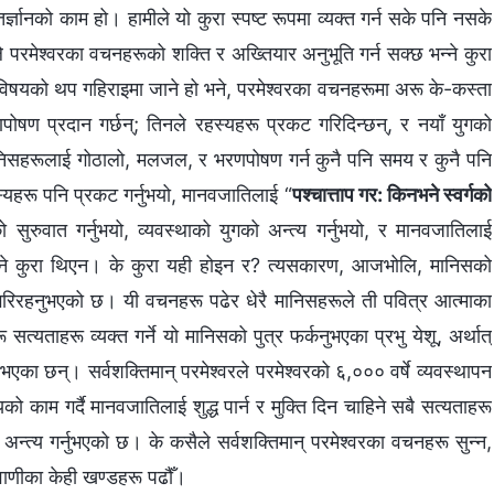
तर्ज्ञानको काम हो। हामीले यो कुरा स्पष्ट रूपमा व्यक्त गर्न सके पनि नसके
परमेश्‍वरका वचनहरूको शक्ति र अख्‍तियार अनुभूति गर्न सक्छ भन्‍ने कुरा
ो विषयको थप गहिराइमा जाने हो भने, परमेश्‍वरका वचनहरूमा अरू के-कस्ता
ोषण प्रदान गर्छन्; तिनले रहस्यहरू प्रकट गरिदिन्छन्, र नयाँ युगको
ले मानिसहरूलाई गोठालो, मलजल, र भरणपोषण गर्न कुनै पनि समय र कुनै पनि
रहस्यहरू पनि प्रकट गर्नुभयो, मानवजातिलाई “
पश्‍चात्ताप गर: किनभने स्वर्गको
गको सुरुवात गर्नुभयो, व्यवस्थाको युगको अन्त्य गर्नुभयो, र मानवजातिलाई
 सक्‍ने कुरा थिएन। के कुरा यही होइन र? त्यसकारण, आजभोलि, मानिसको
त गरिरहनुभएको छ। यी वचनहरू पढेर धेरै मानिसहरूले ती पवित्र आत्‍माका
सत्यताहरू व्यक्त गर्ने यो मानिसको पुत्र फर्कनुभएका प्रभु येशू, अर्थात्
का भएका छन्। सर्वशक्तिमान्‌ परमेश्‍वरले परमेश्‍वरको ६,००० वर्षे व्यवस्थापन
यको काम गर्दै मानवजातिलाई शुद्ध पार्न र मुक्ति दिन चाहिने सबै सत्यताहरू
 अन्त्य गर्नुभएको छ। के कसैले सर्वशक्तिमान् परमेश्‍वरका वचनहरू सुन्‍न,
ो वाणीका केही खण्डहरू पढौँ।