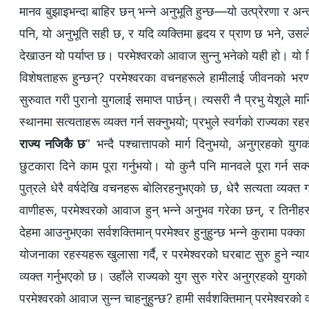
मानव बुझाइभन्दा बाहिर छन् भन्‍ने अनुभूति हुन्छ—यो उत्प्रेरणा र अन्
पनि, यो अनुभूति सही छ, र यदि व्यक्तिमा हृदय र प्राण छ भने, उसले 
देखाउन यो पर्याप्त छ। परमेश्‍वरको आवाज सुन्‍नु भनेको यही हो। य
विशेषताहरू हुन्छन्? परमेश्‍वरका वचनहरूले हामीलाई जीवनको भरणप
सुरुवात गरी पुरानो युगलाई समाप्त पार्छन्। त्यसरी नै प्रभु येशू
स्थानमा सत्यताहरू व्यक्त गर्न सक्‍नुभयो; प्रभुले स्वर्गको राज्यका 
राज्य नजिकै छ
” भन्दै पश्‍चात्तापको मार्ग दिनुभयो, अनुग्रहको यु
छुटकारा दिने काम पूरा गर्नुभयो। यो कुनै पनि मानवले पूरा गर्न
पुत्रले धेरै वर्षदेखि वचनहरू बोलिरहनुभएको छ, धेरै सत्यता व्यक्
वाणीहरू, परमेश्‍वरको आवाज हुन् भन्‍ने अनुभव गरेका छन्, र तिनीहरू 
देहमा आउनुभएका सर्वशक्तिमान्‌ परमेश्‍वर हुनुहुन्छ भन्‍ने कुरामा पक्‍
योजनाका रहस्यहरू खुलासा गर्दै, र परमेश्‍वरको घरबाट सुरु हुने न्या
व्यक्त गर्नुभएको छ। उहाँले राज्यको युग सुरु गरेर अनुग्रहको युगको
परमेश्‍वरको आवाज सुन्‍न चाहनुहुन्छ? हामी सर्वशक्तिमान् परमेश्‍वरक