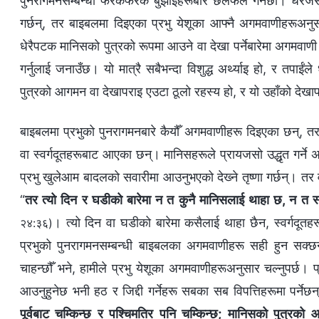
पुनरागमनसम्‍बन्धी फरकफरक बुझाइहरूबारे छलफल गर्नेछौँ। धेरैजस
गर्छन्, तर बाइबलमा दिइएका प्रभु येशूका आफ्‍नै अगमवाणीहरूअनुसा
धेरैपटक मानिसको पुत्रको रूपमा आउने वा देखा पर्नेबारेमा अगमवाणी
गर्नुलाई जनाउँछ। यो मात्रै सबैभन्दा विशुद्ध अर्थ्याइ हो, र तपाईंल
पुत्रको आगमन वा देखापराइ एउटा ठूलो रहस्य हो, र यो उहाँको देखा
बाइबलमा प्रभुको पुनरागमनबारे कैयौँ अगमवाणीहरू दिइएका छन्, तर
वा स्वर्गदूतहरूबाट आएका छन्। मानिसहरूले प्रायजसो उद्धृत गर्न
प्रभु खुलेआम बादलको सवारीमा आउनुभएको देख्‍ने तृष्णा गर्छन्। तर 
“
तर त्यो दिन र घडीको बारेमा न त कुनै मानिसलाई थाहा छ, न त स्व
। त्यो दिन वा घडीको बारेमा कसैलाई थाहा छैन, स्वर्गदूतहरू
२४:३६)
प्रभुको पुनरागमनसम्‍बन्धी बाइबलका अगमवाणीहरू सही हुन सक्छन्
चाहन्छौँ भने, हामीले प्रभु येशूका अगमवाणीहरूअनुसार चल्‍नुपर्छ। 
आउनुहुनेछ भनी हठ र जिद्दी गर्नेहरू सबका सब विपत्तिहरूमा पर्नेछन् 
पूर्वबाट चम्‍किन्‍छ र पश्‍चिमतिर पनि चम्‍किन्‍छ; मानिसको पुत्रको