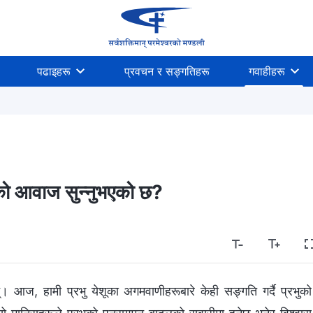
पढाइहरू
प्रवचन र सङ्गतिहरू
गवाहीहरू
वरको आवाज सुन्‍नुभएको छ?
छन्। आज, हामी प्रभु येशूका अगमवाणीहरूबारे केही सङ्गति गर्दै प्रभुको