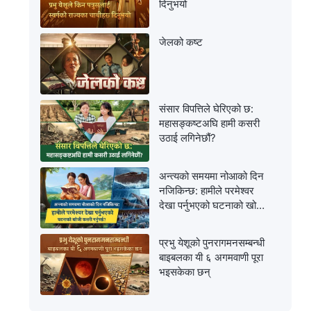
दिनुभयो
जेलको कष्ट
संसार विपत्तिले घेरिएको छ:
महासङ्कष्टअघि हामी कसरी
उठाई लगिनेछौं?
अन्त्यको समयमा नोआको दिन
नजिकिन्छ: हामीले परमेश्‍वर
देखा पर्नुभएको घटनाको खोजी
कसरी गर्नुपर्छ?
प्रभु येशूको पुनरागमनसम्‍बन्धी
बाइबलका यी ६ अगमवाणी पूरा
भइसकेका छन्