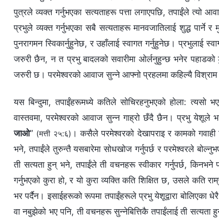
पुत्रले व्यक्त गर्नुभएका सत्यताहरू पत्ता लगाएपछि, तपाईंले त्यो आ
प्रभुले व्यक्त गर्नुभएका सबै सत्यताहरू मानवजातिलाई शुद्ध पार्ने र मु
पुनरागमन स्विकार्नुहुनेछ, र उहाँलाई स्वागत गर्नुहुनेछ। प्रभुलाई स
जरुरी छैन, न त प्रभु बादलको सवारीमा ओर्लनुहुन्छ भनेर पहाडको टुप्‍प
जरुरी छ। परमेश्‍वरको आवाज सुन्‍ने आफ्‍नो प्रहलमा कहिल्यै विश्राम नल
यस बिन्दुमा, तपाईंहरूमध्ये कतिले सोचिरहनुभएको होला: त्यसो भए
वास्तवमा, परमेश्‍वरको आवाज सुन्‍न गाह्रो छँदै छैन। प्रभु येशूले भ
जाओ
”
। कसैले परमेश्‍वरको देखापराइ र कामको गवाही दिए
(मत्ती २५:६)
भने, तपाईंले तुरुन्तै यसबारेमा सोधखोज गर्नुपर्छ र परमेश्‍वरले बोल्
ती सत्यता हुन् भने, तपाईंले ती वचनहरू स्वीकार गर्नुपर्छ, किनभने प
गर्नुभएको कुरा हो, र यो कुरा व्यक्ति कति शिक्षित छ, उसले कति रा
भर पर्दैन। इसाईहरूको रूपमा तपाईंहरूले प्रभु येशूद्वारा बोलिएका ध
वा नबुझेको भए पनि, ती वचनहरू सुन्‍नेबित्तिकै तपाईंलाई ती सत्यता ह