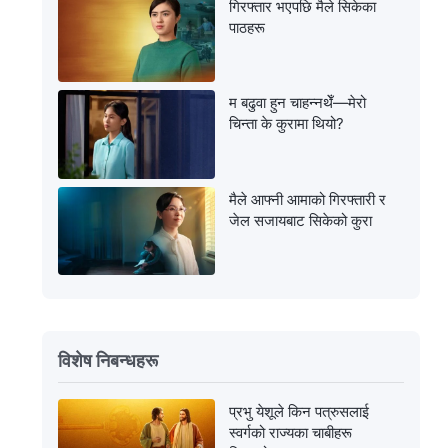
गिरफ्तार भएपछि मैले सिकेका
पाठहरू
म बढुवा हुन चाहन्नथेँ—मेरो
चिन्ता के कुरामा थियो?
मैले आफ्नी आमाको गिरफ्तारी र
जेल सजायबाट सिकेको कुरा
विशेष निबन्धहरू
प्रभु येशूले किन पत्रुसलाई
स्वर्गको राज्यका चाबीहरू