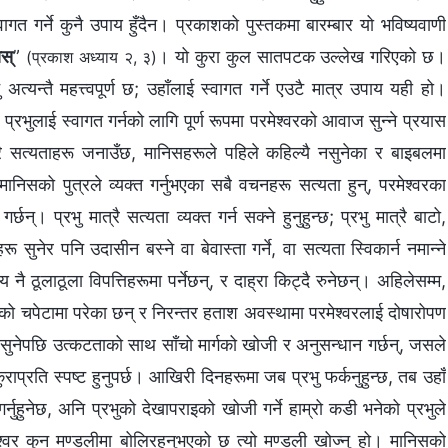
त गर्ने कुनै उपाय हुँदैन। प्रकाशको पुस्तकमा बारम्‍बार यो भविष्यवाणी
ोस्
”
। यो कुरा कुल सातपटक उल्‍लेख गरिएको छ।
(प्रकाश अध्याय २, ३)
अत्यन्तै महत्त्वपूर्ण छ; उहाँलाई स्वागत गर्ने एउटै मात्र उपाय यही हो।
प्रभुलाई स्वागत गर्नको लागि पूर्ण रूपमा परमेश्‍वरको आवाज सुन्‍ने प्रयास
 धेरै सत्यताहरू जनाउँछ, मानिसहरूले पहिले कहिल्यै नसुनेका र बाइबलमा
निसको पुत्रले व्यक्त गर्नुभएका सबै वचनहरू सत्यता हुन्, परमेश्‍वरका
न्। प्रभु मात्रै सत्यता व्यक्त गर्न सक्‍ने हुनुहुन्छ; प्रभु मात्रै बाटो,
सुनेर पनि उदासीन बस्‍ने वा बेवास्ता गर्ने, वा सत्यता स्विकार्न नमान्‍ने
श्य नै ठूलाठूला विपत्तिहरूमा पर्नेछन्, र दाह्रा किट्दै रुनेछन्। अहिलेसम्‍म,
रूको चपेटामा परेका छन् र निरन्तर हताश अवस्थामा परमेश्‍वरलाई दोषारोपण
ज सुनेपछि उत्कटताको साथ साँचो मार्गको खोजी र अनुसन्धान गर्छन्, जसले
राप्रति स्पष्ट हुनुपर्छ। आखिरी दिनहरूमा जब प्रभु फर्कनुहुन्छ, तब उहाँ
गर्नुहुनेछ, अनि प्रभुको देखापराइको खोजी गर्ने हाम्रो कडी भनेको प्रभुले
मेश्‍वर कुन मण्डलीमा बोलिरहनुभएको छ त्यो मण्डली खोज्‍नु हो। मानिसको