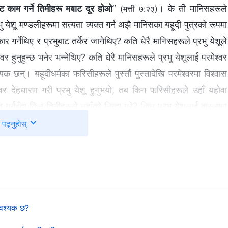
ष्ट काम गर्ने तिमीहरू मबाट दूर होओ
”
। के ती मानिसहरूले
(मत्ती ७:२३)
भु येशू मण्डलीहरूमा सत्यता व्यक्त गर्न अझै मानिसका यहूदी पुत्रको रूपमा
गर्नेथिए र प्रभुबाट तर्केर जानेथिए? कति धेरै मानिसहरूले प्रभु येशूले
्‍वर हुनुहुन्छ भनेर भन्नेथिए? कति धेरै मानिसहरूले प्रभु येशूलाई परमेश्‍वर
 छन्। यहूदीधर्मका फरिसीहरूले पुस्तौं पुस्तादेखि परमेश्‍वरमा विश्‍वास
वर देहधारण गरी प्रभु येशू हुनुभयो, तब किन फरिसीहरूले उहाँ यहोवा
्त गर्नुहँदा किन तिनीहरूले उहाँको निन्दा गरे? किन प्रभु येशूलाई क्रूसमा
ुस्तौं पुस्तादेखि विश्‍वास गरे तापनि किन उहाँलाई चिनेनन्? किन अझै
पढ्नुहोस्
खेका छौं भने, आखिरी दिनहरूमा परमेश्‍वर देह हुनुभएको छ र धेरै सत्यता
ै मानिसहरूले उत्तेजित भएर सर्वशक्तिमान् परमेश्‍वरको विरोध, निन्दा र
रूपमा फर्कनुभएको भए, र उहाँले धार्मिक संसारमा सत्यता व्यक्त गर्नुभएको
 दिइनेथियो? यसो हुनु सम्भव छ। सर्वशक्तिमान् परमेश्‍वरले प्रभु येशूकै
हुनुहुन्छ। धार्मिक संसारले सर्वशक्तिमान् परमेश्‍वरलाई अति नै विरोध गर्छ,
आवश्यक छ?
अलिक खुल्ला हुनेथिए? किन धार्मिक संसारले सर्वशक्तिमान् परमेश्‍वरको पछि