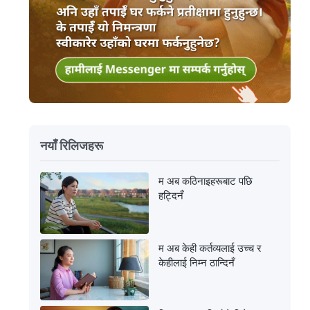
नयाँ रिलिजहरू
म अब कठिनाइहरूबाट पछि
हट्दिनँ
म अब केही कर्तव्यलाई उच्च र
केहीलाई निम्न ठान्दिनँ