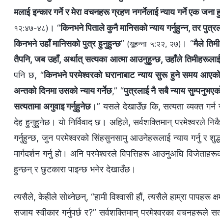
मलाई इन्कार गर्ने र मेरा वचनहरू ग्रहण नगर्नेलाई न्याय गर्ने एक जना 
। “
किनभने पिताले कुनै मानिसको न्याय गर्नुहुन्न, तर पुत
१२:४७-४८)
किनभने उहाँ मानिसको पुत्र हुनुहुन्छ
”
। “
मैले तिम
(यूहन्‍ना ५:२२, २७)
तैपनि, जब उहाँ, अर्थात् सत्यका आत्मा आउनुहुन्छ, उहाँले तिमीहरूलाई
पनि छ, “
किनभने परमेश्‍वरको घरानाबाट न्याय सुरू हुने समय आएक
अन्तको दिनमा उसको न्याय गर्नेछ
,” “
पुत्रलाई नै सबै न्याय सुम्पनुभए
सत्यतामा अगुवाइ गर्नुहुनेछ
।” यसले देखाउँछ कि, सत्यता व्यक्त गर्न 
देह हुनुहुनेछ। यो निर्विवाद छ। अहिले, सर्वशक्तिमान् परमेश्‍वरले निकै
गर्नुहुन्छ, जुन परमेश्‍वरको सिंहसुनसामु आउनेहरूलाई न्याय गर्नु र शु
मार्गदर्शन गर्नु हो। अनि परमेश्‍वरले विपत्तिहरू आउनुअघि विजेताह
हुन्छन् र छुटकारा पाइन्छ भनेर देखाउँछ।
त्यसैले, केहीले सोध्नेछन्, “हामी विश्‍वासी हौं, त्यसैले हाम्रा पाप
सजाय स्वीकार गर्नुपर्छ र?” सर्वशक्तिमान् परमेश्‍वरका वचनहरूले सत