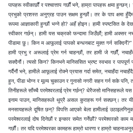
पापहरू स्वीकार्छौं र पश्चात्ताप गर्छौं भने, हाम्रा पापहरू क्षमा हुन्छन
प्रभुको प्रशस्त अनुग्रह पाउन सक्षम हुन्छौं। तर के पाप क्षमा हुँदैमा
रूपमा आज्ञाकारी हुन्छौं भन्ने हो? अहँ होइन। हामी स्पष्टसित के देख
स्वीकार गर्छन्। हामी यस चक्रको फन्दामा जिउँछौं; हामी अक्सर नचाहँद
पीडामा छु। किन म आफूलाई पापको बन्धनबाट मुक्त गर्न सक्दिनँ?” ह
हामी प्रभु र अरूलाई प्रेम गर्न चाहन्छौं, तर हामी जे गर्छौं, नचा
सक्दैनौं। त्यसो किन? किनभने मानिससित भ्रष्ट स्वभाव र पापपू
गर्दैनौं भने, हामीले आफूलाई रोक्ने प्रयास गर्दा समेत, नचाहँदा नचाहँ
हुन, पीडा भोग्न र मूल्य चुकाउन र गुनासो नगरी सहन गर्न सके पनि, त
तिनीहरूले साँच्चै परमेश्‍वरलाई प्रेम गर्छन्? धेरैजसो मानिसहरूले यस
इनाम पाउन, मानिसहरूले थुप्रै असल कुराहरू गर्न सक्छन्। तर य
मनसायहरूले दूषित छन्? विपत्ति आएको बेला हामीलाई उठाइलगिनुको सट्ट
परमेश्‍वरलाई दोष दिनेछौं र इन्कार समेत गर्नेछौं? परमेश्‍वरको काम 
गर्छौं। तर यदि परमेश्‍वरका कामहरू हाम्रो धारणा र हाम्रो चाहनाअनुरू