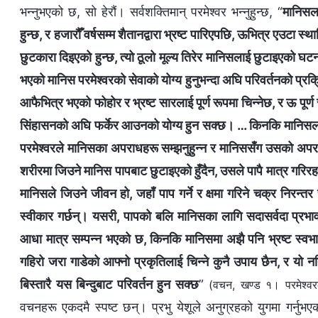
भन्नुभएको छ, सो हेरौं। सर्वशक्तिमान्‌ परमेश्‍वर भन्नुहुन्छ, “
मानिसला
हुन्छ, र हजारौँ वर्षसम्म शैतानद्वारा भ्रष्ट पारिएपछि, ऊभित्र एउटा
छुटकारा दिइएको हुन्छ, त्यो ठूलो मूल्य तिरेर मानिसलाई छुटाइएको घटना
भएको मानिस परमेश्‍वरको सेवाको योग्य हुनुभन्दा अघि परिवर्तनको प्र
आफैभित्र भएको फोहोर र भ्रष्ट सारलाई पूर्ण रूपमा चिन्‍नेछ, र ऊ पूर्ण
सिंहासनको अघि फर्केर आउनको योग्य हुन सक्छ। … किनकि मानिसलाई
परमेश्‍वरले मानिसका अपराधहरू सम्‍झनुहुन्‍न र मानिससँग उसको अपराध
शरीरमा जिउने मानिस पापबाट छुटाइएको हुँदैन, उसले पापै मात्र गरिर
मानिसले जिउने जीवन हो, जहाँ पाप गर्ने र क्षमा गरिने चक्र निरन्त
स्वीकार गर्छन्। यसरी, पापको बलि मानिसका लागि सदासर्वदा प्रभ
आधा मात्र सम्पन्न भएको छ, किनकि मानिसमा अझै पनि भ्रष्ट स्व
गहिरो जरा गाडेको आफ्‍नो प्रकृतिलाई चिन्ने कुनै उपाय छैन, र यो नति
बिस्तारै यस बिन्दुबाट परिवर्तन हुन सक्छ
”
(वचन, खण्ड १। परमेश्‍व
वचनहरू एकदमै स्पष्ट छन्। प्रभु येशूले अनुग्रहको युगमा गर्नुभए