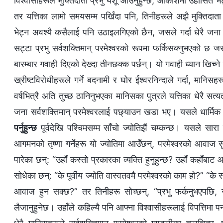
विश्‍वासीहरूले मुक्तिदाता प्रभु येशू आउनुहुन्छ, आकाशमा उहाँसित भ
तर यत्तिका लामो समयसम्म पर्खिंदा पनि, तिनीहरूले अझै मुक्तिदात
भेट्न अवश्यै कसैलाई पनि उठाइलगिएको छैन, जसले गर्दा धेरै जना
सट्टा प्रभु सर्वशक्तिमान् परमेश्‍वरको रूपमा फर्किसक्नुभएको छ जसले 
बारम्बार गवाही दिएको देख्दा तीनछक्क पर्छन्। यो गवाही ध्यान खिच्न
ख्रीष्टविरोधीहरूले गर्ने बदनामी र घोर ईश्‍वरनिन्दाले गर्दा, मानिसह
वर्षभित्रै अति तुच्छ ठानिनुभएका मानिसका पुत्रले यत्तिका धेरै सत्यत
जना सर्वशक्तिमान् परमेश्‍वरलाई पछ्याउन खडा भए। यसले धार्मिक
पर्नुहुन्छ
पूर्वदेखि पश्चिमसम्म साँचो ज्योतिझैं चम्कन्छ। यसले सारा
आगमनको तृष्णा गर्नेहरू यो ज्योतिमा आउँछन्, परमेश्‍वरको आवाज 
पारेका छन्: “उहाँ कस्तो प्रकारका व्यक्ति हुनुहुन्छ? उहाँ कहाँबा
सोधेका छन्: “के पूर्वीय ज्योति वास्वतवमै परमेश्‍वरको काम हो?” “के
आवाज हुन सक्छ?” तर तिनीहरू सोच्छन्, “प्रभु फर्कनुभएपछि, स
लैजानुहुनेछ। उहाँले कहिल्यै पनि आफ्ना विश्‍वासीहरूलाई विपत्तिमा पर्