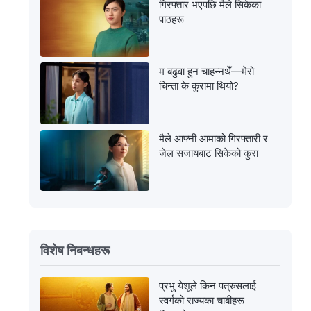
गिरफ्तार भएपछि मैले सिकेका
पाठहरू
म बढुवा हुन चाहन्नथेँ—मेरो
चिन्ता के कुरामा थियो?
मैले आफ्नी आमाको गिरफ्तारी र
जेल सजायबाट सिकेको कुरा
विशेष निबन्धहरू
प्रभु येशूले किन पत्रुसलाई
स्वर्गको राज्यका चाबीहरू