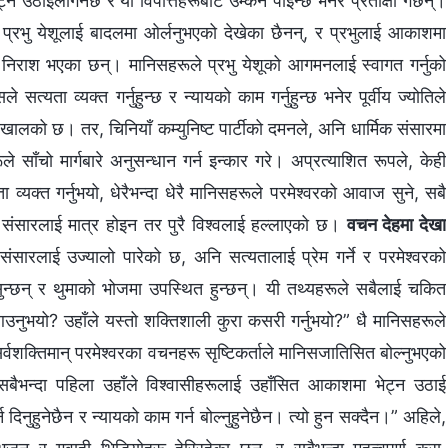
ेट्न उठाइलगिनेछ र यी विपत्तिहरूबाट उम्कन पाइन्छ भनेर प्रतीक्षा गर्छन्।
ा प्रभु येशूलाई बादलमा ओर्लनुभएको देखेका छैनन्, र प्रभुलाई आकाशमा
 निराश भएका छन्। मानिसहरूले प्रभु येशूको आगमनलाई स्वागत गर्नुको
सत्यता व्यक्त गर्नुहुन्छ र न्यायको काम गर्नुहुन्छ भनेर पूर्वीय ज्योतिले
े खालको छ। तर, चिनियाँ कम्युनिष्ट पार्टीको दमनले, अनि धार्मिक संसारमा
रूले साँचो मार्गबारे अनुसन्धान गर्न इन्कार गरे। अप्रत्याशित रूपले, केही
ा व्यक्त गर्नुभयो, धेरैभन्दा धेरै मानिसहरूले परमेश्‍वरको आवाज सुने, सबै
 संसारलाई मात्र होइन तर पुरै विश्‍वलाई हल्लाएको छ।
वचन देहमा देखा
 संसारलाई उज्यालो पारेको छ, अनि सत्यतालाई प्रेम गर्ने र परमेश्‍वरको
सुन्छन् र थुमाको भोजमा उपस्थित हुन्छन्। यी तथ्यहरूले सबैलाई चकित
ट आउनुभयो? उहाँले यस्तो शक्तिशाली कुरा कसरी गर्नुभयो?” धै मानिसहरूले
 सर्वशक्तिमान् परमेश्‍वरका वचनहरू सृष्टिकर्ताले मानिसजातिसित बोल्नुभएको
बैभन्दा पहिला उहाँले विश्‍वासीहरूलाई उहाँसित आकाशमा भेट्न उठाई
न दिनुहुनेछैन र न्यायको काम गर्न बोल्नुहुनेछैन। त्यो हुन सक्दैन।” अहिले,