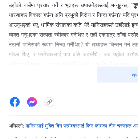
उहाँको नाउँमा प्रचार गर्ने र भूतहरू धपाउनेहरूलाई भन्नुहुन्छ, “
दु
धारणाहरू विकास गर्छन् अनि प्रभुको विरोध र निन्दा गर्छन्? यदि प्र
आउनुभएको भए, धार्मिक संसारका कति धेरै मानिसहरूले उहाँलाई इन्कार 
व्यक्त गर्नुभएका सत्यता स्वीकार गर्नेथिए र उहाँ एकमात्र साँचो परमेश
नठानी मानिसको रूपमा निन्दा गर्नेथिए? यी तथ्यहरू चिन्तन गर्न लायक
गरेका थिए, र परमेश्‍वरलाई पाप बलि चढाउँथे। जब यहोवा परमेश्‍
परमेश्‍वरको आगमन हुनुहुन्छ भनेर चिनेनन्? प्रभु येशूले सत्यता व्यक
कीला ठोकियो? यस समस्याको सार के हो? फरिसीहरूले परमेश्‍वरलाई प
थप 
पनि तिनीहरूले परमेश्‍वरको विरोध र निन्दा गरे? हामी आफैले के दे
व्यक्त गरिरहनुभएको छ। त्यसोभए, किन धार्मिक संसारको यत्तिका धेर
बदनाम समेत गर्छन्? यदि प्रभु येशू अझै पनि मानिसका यहूदी पुत्रको 
भए, के उहाँलाई मण्डलीबाट निकालिनेथियो वा दोषी ठहराएर मृत्युदण्ड
तरिकामा सत्यता व्यक्त गर्नुहुन्छ, र दुवै जना सामान्य मानिसका पुत्र 
अघिल्लो:
मानिसलाई मुक्ति दिन परमेश्‍वरलाई किन कामका तीन चरणहरू 
त्यसोभए, के तिनीहरू मानिसका पुत्रको रूपमा चाहिं प्रभु येशूप्रति 