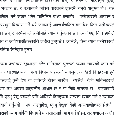
भजन र गवाही भिडियोहरू हेरिरहेका छन्, र सबैभन्दा महत्वपूर्ण कुरा,
तुको भण्डार छ, र कनानको जीवन वास्तवमै एकदमै राम्रो अनुभव हो। यस
हासिल गर्न सक्छ भनेर मानिलिन बाध्य बनाउँछ। परमेश्‍वरको आगमन र
्रभुमा विश्‍वास गर्ने धेरै जनालाई आश्चर्यचकित बनाउँछ: किन परमेश्‍वरले
का छन् र परमेश्‍वरले हामीलाई न्याय गर्नुभएको छ। त्यसोभए, किन हामीले
 त अविश्‍वासीहरूप्रति लक्षित हुनुपर्छ। त्यसैले, किन न्याय परमेश्‍वरको
तिमा केन्द्रित हुनेछ।
रूमा परमेश्‍वर देहधारण गरेर मानिसका पुत्रको रूपमा न्यायको काम गर्न
सहरूका धारणाहरू वा अन्य बिघ्नबाधाहरूको बाबजुद, आखिरी दिनहरूमा हुने
 यसलाई कुनै देश वा शक्तिले रोक्न सक्दैन। त्यसैले, केही मानिसहरूले
बलीय आधार छ? अवश्यै बाइबलीय आधार छ र यो निकै सशक्त छ। बाइबलभरि
ि प्रभु येशू स्वयंले पनि आखिरी दिनहरूमा सत्यता व्यक्त गर्न र न्यायको
मवाणी गर्नुभयो। अब आउनुहोस्, प्रभु येशूका केही अगमवाणीहरूलाई हेरौं।
 त्यसको न्याय गर्दिनँ: किनभने म संसारलाई न्याय गर्न होइन, तर बचाउन आएँ।