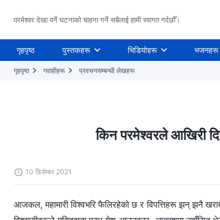
परमेश्वर देखा पर्ने घटनाको चाहना गर्ने सबैलाई हामी स्वागत गर्दछौँ।
गृहपृष्ठ
पुस्तकहरू
भिडियोहरू
भजनहरू
गृहपृष्ठ
गवाहीहरू
प्रवचनसम्‍बन्धी लेखहरू
किन परमेश्‍वरले आखिरी दि
10 डिसेम्बर 2021
आजकल, महामारी विश्‍वभरि फैलिरहेको छ र विपत्तिहरू झन् झनै खराब ह