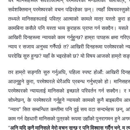
धेरै मानिसहरूले सर्वशक्तिमान् परमेश्‍वरको मण्डलीका चलचित्र, 
सर्वशक्तिमान् परमेश्‍वरको वचन पढिरहेका छन्। त्यहाँ विषयवस्
तथ्यले मानिसहरूलाई पवित्र आत्माको कामले मात्र यस्तो कुरा 
कामबिना कसैले पनि यस्ता भव्य कुराहरू प्राप्त गर्न सक्दैन। यसले प
आखिरी दिनहरूमा न्यायको काम गर्नुहुन्छ? हाम्रा पापहरू क्षमा गरिए
न्याय र सजाय अनुभव गर्नैपर्छ त? आखिरी दिनहरूमा परमेश्‍वरको न्याय
घरदेखि सुरु हुन्छ? यहाँ के भइरहेको छ? यो विषय आजको हाम्रो सङ्ग
तर हाम्रो सङ्गति सुरु गर्नुअघि, पहिला स्पष्ट होऔं: आखिरी दिनह
आउनुहुने कुरा, परमेश्‍वरले धेरैअघि प्रबन्ध गर्नुभएको हो। मानि
परमेश्‍वरको न्यायलाई मानिसको इच्छाले परिवर्तन गर्न सक्दैन। र
सोध्नेछन्, के परमेश्‍वरले गर्नुहुने न्यायको कामको कुनै बाइ
“न्याय” सित सम्बन्धित कम्तीमा पनि दुई सय वटा सन्दर्भहरू छन्, अन
काम गर्न देहधारी मानिसको पुत्रको रूपमा उहाँको पुनरागमन हुने अग
“
अनि यदि कुनै मानिसले मेरो वचन सुन्छ र पनि विश्‍वास गर्दैन भने, म