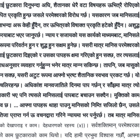
ई छुटकारा दिनुभन्दा अघि, शैतानका धेरै वटा विषयहरू ऊभित्रै रोपिएको
 स्थापित प्रकृति हुन्छ जसले परमेश्‍वरको विरोध गर्छ। यसकारण जब मानिसलाई
भन्दा अरू केही हुँदैन, तर ऊभित्रको विषाक्त प्रकृति हटेको हुँदैन। अशुद्ध
क्रियाबाट भएर जानुपर्छ। न्याय र सजायको यस कार्यको माध्यमबाट, मानिसले
 रूपमा परिवर्तन हुन र शुद्ध हुन सक्षम हुनेछ। यसरी मात्र मानिस परमेश्‍वरको
 छुटकारा दिइएको र उसका पापहरू क्षमा गरिएको हुन सक्छ, तर त्यसलाई
अनुसार व्यवहार गर्नुहुन्‍न भनेर मात्र मान्न सकिन्छ। तापनि, जब मासुको
हन सक्छ, यसरी अटुट रूपमा आफ्नो भ्रष्ट शैतानिक स्वभाव प्रकट गर्छ। यो
र चलिरहन्छ। अधिकांश मानवजातिले दिनमा पाप गर्छन् र साँझमा मात्र त्यो
ावकारी भए पनि त्यसले मानिसलाई पापबाट बचाउन सक्दैन। मुक्तिको काम
भाव छ। … आफ्ना पापहरू थाहा पाउनु मानिसको निम्ति सजिलो छैन, उसले
जा प्राप्त गर्न ऊ वचनद्वारा गरिने न्यायमा भर पर्नुपर्छ। तब मात्र मानिस
। सर्वशक्तिमान् परमेश्‍वरका
रको देखापराइ र काम। देहधारणको रहस्य (४))
को काम छुटकाराको काम थियो। यदि हामी प्रभुमा विश्‍वास गर्छौं, आफ्ना