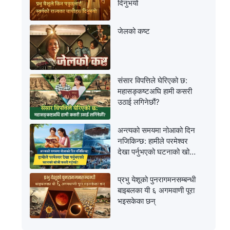
दिनुभयो
जेलको कष्ट
संसार विपत्तिले घेरिएको छ:
महासङ्कष्टअघि हामी कसरी
उठाई लगिनेछौं?
अन्त्यको समयमा नोआको दिन
नजिकिन्छ: हामीले परमेश्‍वर
देखा पर्नुभएको घटनाको खोजी
कसरी गर्नुपर्छ?
प्रभु येशूको पुनरागमनसम्‍बन्धी
बाइबलका यी ६ अगमवाणी पूरा
भइसकेका छन्