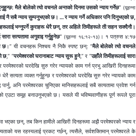
हुनुहुन्छ: मैले बोलेको त्यो वचनले अन्तको दिनमा उसको न्याय गर्नेछ
”
(यूहन्‍ना
्रलाई नै सबै न्याय सुम्पनुभएको छ। … र न्याय गर्ने अधिकार पनि दिनुभएको छ,
ीहरूलाई भन्‍नुपर्ने कुराहरू धेरै छन्, तर अहिले तिमीहरूले ती सहन सक्‍दैनौ।
 सारा सत्यतामा अगुवाइ गर्नुहुनेछ
”
। १ पत्रुस ४:१७
(यूहन्‍ना १६:१२-१३)
ो छ
।” यी वचनहरू निश्चय नै निकै स्पष्ट छन्: “
मैले बोलेको त्यो वचनले
को छ
,” “
परमेश्‍वरको घरानाबाट न्याय सुरू हुने
,” र “
उहाँले तिमीहरूलाई सारा
र परमेश्‍वरको घरदेखि सुरु गरेर न्यायको काम गर्न प्रभु आखिरी दिनहरूमा
 धेरै सत्यता व्यक्त गर्नुहुन्छ र परमेश्‍वरको घरदेखि सुरु गरेर न्यायको काम
द्ध पार्नु, अनि परमेश्‍वरका चुनिएका मानिसहरूलाई सबै सत्यतामा प्रवेश गर्न
रूको एउटा समूह बनाउनुभएको छ। यसले यी भविष्यवाणीहरू पूर्ण रूपले पूरा
हरू क्षमा भएका छन्, तब किन हामीले आखिरी दिनहरूमा अझै परमेश्‍वरको न्याय र
्यताको यस रहस्यलाई प्रकट गर्छन्, त्यसैले, सर्वशक्तिमान् परमेश्‍वरले के