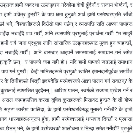
्। उप्रान्त हामी व्यवस्था उल्लङ्घन गरेकोमा दोषी हुँदैनौं र सजाय भोग्दैनौं, र
 हामी पवित्र हुन्छौं? के पाप क्षमा हुनुको अर्थ हामी परमेश्‍वरप्रति साँचो
्छौं भने, विश्‍वासीहरूले दिउँसो पाप गर्छन् र त्यसपछि राति आफ्ना पापहरू
ा नचाहँदै पाप गर्छौं, अनि त्यसपछि प्रभुलाई प्रार्थना गर्छौं: “म साह्रै
ामी सबै जना प्रभुका लागि सांसारिक उल्झनहरूबाट मुक्त हुन चाहन्छौं,
हँदा नचाहँदै गर्छौं। अनि बारम्बार आइपर्ने समस्यालाई समाधान गर्न समेत
र्ण प्रकृति छन्। र पापको जड यही हो। यदि हामी पापको जडलाई समाधान
दै पाप गर्न पुग्छौं। केही मानिसहरूले प्रभुको खातिर इमानदारीपूर्वक समर्पित
र के तिनीहरूले भित्री हृदयदेखि परमेश्‍वरको आज्ञा पालन गर्न सक्छन्? के
 कुरालाई स्पष्टसित बुझ्दैनन्। आशिष पाउन, स्वर्गको राज्यमा प्रवेश गर्न र
ी असल कामहरूसित कस्ता दूषित कुराहरूको मिसावट हुन्छ? के ती गोप्य
ा त्यसैमा फालिंदा, के हामी परमेश्‍वरविरुद्ध गुनासो गर्नेछौं? के हामी
मानव धारणाहरूअनुरूप हुँदा, हामी परमेश्‍वरलाई धन्यवाद दिन्छौं र प्रशंसा
प छैनन् भने, के हामी परमेश्‍वरको आलोचना र निन्दा समेत गर्नेछौं? प्रभुले