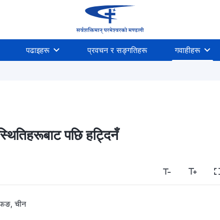
पढाइहरू
प्रवचन र सङ्गतिहरू
गवाहीहरू
थितिहरूबाट पछि हट्दिनँ
 फङ, चीन