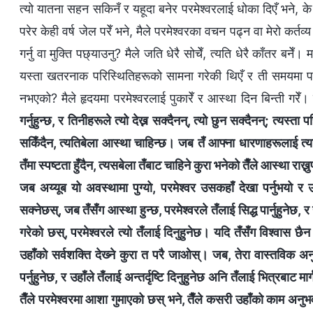
त्यो यातना सहन सकिनँ र यहूदा बनेर परमेश्‍वरलाई धोका दिएँ भने, के
परेर केही वर्ष जेल परेँ भने, मैले परमेश्‍वरका वचन पढ्न वा मेरो कर्त
गर्नु वा मुक्ति पछ्याउनु? मैले जति धेरै सोचेँ, त्यति धेरै काँतर 
यस्ता खतरनाक परिस्थितिहरूको सामना गरेकी थिएँ र ती समयमा परमे
नभएको? मैले हृदयमा परमेश्‍वरलाई पुकारेँ र आस्था दिन बिन्ती गरेँ। 
गर्नुहुन्छ, र तिनीहरूले त्यो देख्न सक्दैनन्, त्यो छुन सक्दैनन्; त्य
सकिँदैन, त्यतिबेला आस्था चाहिन्छ। जब तँ आफ्ना धारणाहरूलाई त्य
तँमा स्पष्टता हुँदैन, त्यसबेला तँबाट चाहिने कुरा भनेको तैँले आस्था राख्
जब अय्यूब यो अवस्थामा पुग्यो, परमेश्‍वर उसकहाँ देखा पर्नुभयो र ऊस
सक्नेछस्, जब तँसँग आस्था हुन्छ, परमेश्‍वरले तँलाई सिद्ध पार्नुहुनेछ, र 
गरेको छस्, परमेश्‍वरले त्यो तँलाई दिनुहुनेछ। यदि तँसँग विश्‍वास छैन
उहाँको सर्वशक्ति देख्‍ने कुरा त परै जाओस्। जब, तेरा वास्तविक अनुभ
पर्नुहुनेछ, र उहाँले तँलाई अन्तर्दृष्टि दिनुहुनेछ अनि तँलाई भित्रबाट मार
तैँले परमेश्‍वरमा आशा गुमाएको छस् भने, तैँले कसरी उहाँको काम अनुभ