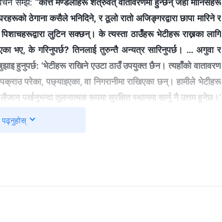
चन सम्झेँ: “
कत्ति मण्डलीहरू शत्रुवत् वातावरणमा हुन्छन् जहाँ मानिसहरू
 घरहरूको ठेगाना कसैले भनिदिने, र ठूलो रातो अजिङ्गरद्वारा छापा मारिने र
िशाचहरूद्वारा लुटिन सक्छन्। के त्यस्ता ठाउँहरू भेटीहरू राख्नका लागि
िएका भए, के गरिनुपर्छ? तिनलाई तुरुन्तै अन्यत्र सारिनुपर्छ। … अगुवा र
ुझाइ हुनुपर्छ: ‘भेटीहरू राखिने एउटा ठाउँ उपयुक्त छैन। त्यहाँको वातावरण
पक्राउ परेका, पछ्याइएका, वा निगरानीमा राखिएका छन्। हामीले भेटीहरू
लैजान पर्खनुभन्दा तुलनात्मक रूपमा सुरक्षित स्थानमा सार्नु नै उत्तम हुनेछ।’
ेटीहरू खतरामा परेको पूर्वानुमान गर्छन्, तब तिनीहरूले ती भेटीहरू तत्कालै
पढ्नुहोस्
् दुष्ट दियाबलसद्वारा कब्जा गरिन र हसुरिनबाट जोगाउन सकियोस्। यही नै
बाट जोगाउने एकमात्र तरिका हो। यही नै अगुवा र कामदारहरूले गर्नुपर्ने काम
कै, र कुनै परिस्थिति सिर्जना हुनेबित्तिकै, अगुवा र कामदारहरूले सुरुमा
नीहरूको कब्जामा पर्न, वा दुष्ट पिशाचहरूद्वारा खोसिन सक्छन् कि सक्दैनन्, र
तुरुन्तै भेटीहरूको सुरक्षा गर्ने उपायहरू अपनाउनुपर्छ। यही नै अगुवा र
क्छन्, ‘यी कामहरू गर्नका लागि हामीले जोखिमहरू मोल्‍नुपर्ने हुन्छ। के