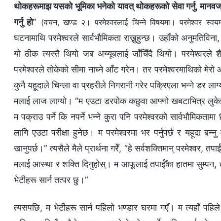
थोकहरूमाझ यसको भूमिका भनेको यावत् थोकहरूको सेवा गर्नु, मानवजाति
गर्नु हो
”
(वचन, खण्ड २। परमेश्‍वरलाई चिन्‍ने विषयमा। परमेश्‍वर स्वयम
घटनामाथि परमेश्‍वरले सार्वभौमिकता राख्नुहुन्छ। उहाँको अनुमतिविना
यो ठीक त्यस्तै थियो जब अय्यूबलाई जाँचिँदै थियो। परमेश्‍वरल
परमेश्‍वरले तोकेको सीमा नाघ्ने आँट गरेन। तर परमेश्‍वरमाथिको मेर
कुनै यहूदाले चिन्ला वा प्रहरीले निगरानी गरेर पक्रिएला भन्‍ने डर लाग्
मलाई लाज लाग्यो। “म एउटा डरपोक कछुवा आफ्नो खबटाभित्र लुकेझैँ ल
म पक्राउ पर्ने कि नपर्ने भन्‍ने कुरा पनि परमेश्‍वरको सार्वभौमिकताम
लागि एउटा परीक्षा हुनेछ। म परमेश्‍वरमा भर पर्नुपर्छ र यहूदा बन्
खानुपर्छ।” त्यसैले मैले प्रार्थना गरेँ, “हे सर्वशक्तिमान्‌ परमेश्‍
मलाई आस्था र शक्ति दिनुहोस्। म आफूलाई तपाईँका हातमा सुम्पन, तपा
भेटीहरू सार्न तत्पर छु।”
त्यसपछि, म भेटीहरू सार्न पहिलो भण्डार घरमा गएँ। म त्यहाँ पहिल