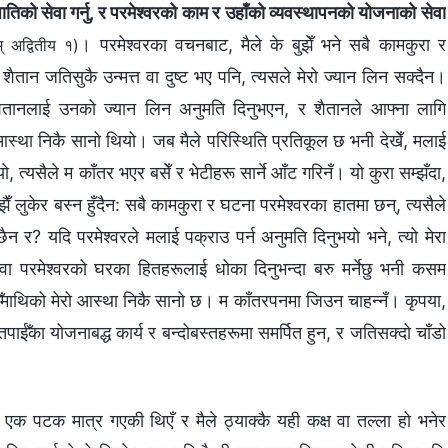
को सेवा गर्नु, र परमेश्‍वरको काम र उहाँको व्यवस्थापनको योजनाको सेवा
। परमेश्‍वरका वचनबाट, मैले के बुझेँ भने सबै कामकुरा र
् अद्वितीय १)
, शैतान जतिसुकै उन्मत्त वा दुष्ट भए पनि, त्यसले मेरो ज्यान लिन सक्दैन।
े शैतानलाई उनको ज्यान लिन अनुमति दिनुभएन, र शैतानले आफ्ना लागि
ो आस्था निकै सानो थियो। जब मैले परिस्थिति प्रतिकूल छ भनी देखेँ, मलाई
यो, त्यसैले म काँतर भएर बसेँ र भेटीहरू सार्ने आँट गरिनँ। यो कुरा सम्झँदा,
ुकेर बस्न हुँदैन: सबै कामकुरा र घटना परमेश्‍वरका हातमा छन्, त्यसैले
ा छैन र? यदि परमेश्‍वरले मलाई पक्राउ पर्न अनुमति दिनुभयो भने, त्यो मेरा
नु वा परमेश्‍वरको घरका हितहरूलाई धोका दिनुभन्दा बरु मर्नेछु भनी कसम
वर, तपाईँमाथिको मेरो आस्था निकै सानो छ। म काँतरपनमा जिउन चाहन्नँ। कृपया,
ईँका योजनाबद्ध कार्य र बन्दोबस्तहरूमा समर्पित हुन, र जतिसक्दो चाँडो
े एक पटक मात्र गएकी थिएँ र मैले ठ्याक्कै यही कक्ष वा तल्ला हो भनेर