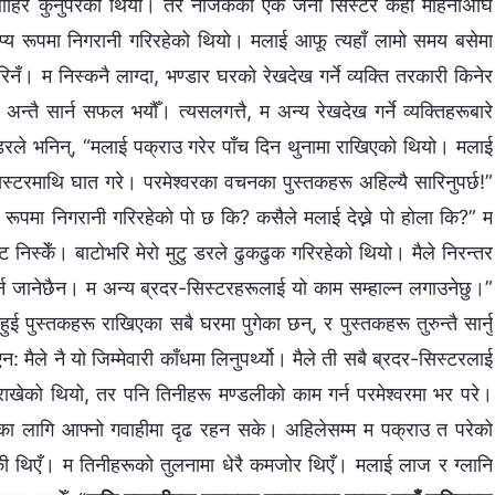
ेल बाहिर कुर्नुपरेको थियो। तर नजिकैकी एक जना सिस्टर केही महिनाअघि
ोप्य रूपमा निगरानी गरिरहेको थियो। मलाई आफू त्यहाँ लामो समय बसेमा
ँट गरिनँ। म निस्कनै लाग्दा, भण्डार घरको रेखदेख गर्ने व्यक्ति तरकारी किनेर
ा अन्तै सार्न सफल भयौँ। त्यसलगत्तै, म अन्य रेखदेख गर्ने व्यक्तिहरूबारे
 डरले भनिन्, “मलाई पक्राउ गरेर पाँच दिन थुनामा राखिएको थियो। मलाई
्टरमाथि घात गरे। परमेश्‍वरका वचनका पुस्तकहरू अहिल्यै सारिनुपर्छ!”
्य रूपमा निगरानी गरिरहेको पो छ कि? कसैले मलाई देख्ने पो होला कि?” म
ट निस्केँ। बाटोभरि मेरो मुटु डरले ढुकढुक गरिरहेको थियो। मैले निरन्तर
र्न जानेछैन। म अन्य ब्रदर-सिस्टरहरूलाई यो काम सम्हाल्न लगाउनेछु।”
 पुस्तकहरू राखिएका सबै घरमा पुगेका छन्, र पुस्तकहरू तुरुन्तै सार्नु
 मैले नै यो जिम्मेवारी काँधमा लिनुपर्थ्यो। मैले ती सबै ब्रदर-सिस्टरलाई
ाखेको थियो, तर पनि तिनीहरू मण्डलीको काम गर्न परमेश्‍वरमा भर परे।
‍वरका लागि आफ्नो गवाहीमा दृढ रहन सके। अहिलेसम्म म पक्राउ त परेको
हेकी थिएँ। म तिनीहरूको तुलनामा धेरै कमजोर थिएँ। मलाई लाज र ग्लानि