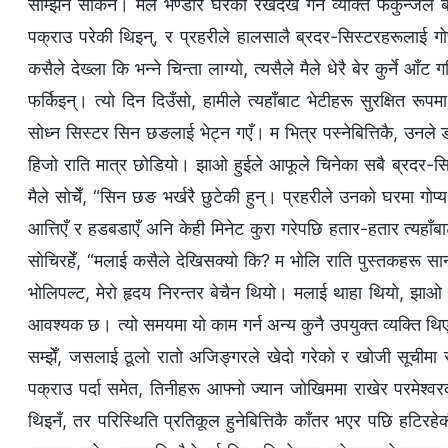
सम्झिन सकिनँ। मैले भण्डार घरको रेखदेख गर्ने व्यक्ति फर्कुन्ज
पक्राउ परेकी थिइन्, र प्रहरीले हालसालै ब्रदर-सिस्टरहरूलाई ग
कसैले देख्ला कि भन्‍ने चिन्ता लाग्यो, त्यसैले मैले धेरै बेर कुर्ने आ
फर्किइन्। त्यो दिन दिउँसो, हामीले त्यहाँबाट भेटीहरू सुरक्षित रूपम
सोध्न सिस्टर सिन छङलाई भेट्न गएँ। म भित्र पस्नेबित्तिकै, उनले
हिजो राति मात्र छोडियो। झाओ हुईले आफूले चिनेका सबै ब्रदर-सिस
मैले सोचेँ, “सिन छङ भर्खरै छुटेकी हुन्। प्रहरीले उनको घरमा गोप
आत्तिएँ र हडबडाएँ अनि केही मिनेट कुरा गरेपछि हतार-हतार त्यहाँबा
सोचिरहेँ, “मलाई कसैले देखिसक्यो कि? म भोलि राति पुस्तकहरू सा
भोलिपल्ट, मेरो हृदय निरन्तर बेचैन थियो। मलाई थाहा थियो, झाओ हुई
आवश्यक छ। त्यो समयमा यो काम गर्न अन्य कुनै उपयुक्त व्यक्ति थिएन:
सम्झेँ, जसलाई ठूलो रातो अजिङ्गरले खेदो गरेको र खोजी सूचीमा र
पक्राउ पर्दा समेत, तिनीहरू आफ्नो ज्यान जोखिममा राखेर परमेश्
थिइनँ, तर परिस्थिति प्रतिकूल हुनेबित्तिकै काँतर भएर पछि हटिर