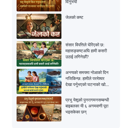
दिनुभयो
जेलको कष्ट
संसार विपत्तिले घेरिएको छ:
महासङ्कष्टअघि हामी कसरी
उठाई लगिनेछौं?
अन्त्यको समयमा नोआको दिन
नजिकिन्छ: हामीले परमेश्‍वर
देखा पर्नुभएको घटनाको खोजी
कसरी गर्नुपर्छ?
प्रभु येशूको पुनरागमनसम्‍बन्धी
बाइबलका यी ६ अगमवाणी पूरा
भइसकेका छन्