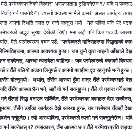
 मेरो परमेश्‍वरप्रतिको विश्‍वास असफलतामा टुङ्गिनेछैन र? यदि म पक्राउ
व्य निर्वाह गर्न पाउनेछैनँ। त्यस्तो अवस्थामा मैले कसरी असल कार्यहरू तयार
बनेँ। मलाई आफ्नो स्थिति गलत छ भन्ने महसुस भयो। मैले पहिले पनि धेरै पटक
श्‍वरको अद्भुत सुरक्षा देखेकी थिएँ। ममा अझै पनि किन पटक्कै आस्था
पछि, मैले परमेश्‍वरका वचन पढेँ: “
परमेश्‍वरले मानिसहरूमा सिद्धताको काम
स्ता परिस्थितिहरूमा, आस्था आवश्यक हुन्छ। जब कुनै कुरा नाङ्गो आँखाले देख्न
ाग्न सक्दैनस्, आस्था त्यसबेला चाहिन्छ। जब परमेश्‍वरको कामको विषयमा
नुपर्छ र तैँले बलियो अडान लिनुपर्छ र आफ्नो गवाहीमा दृढ रहनुपर्छ भन्‍ने हुन्छ।
ँग बोल्नुभयो। अर्थात्, तँसँग आस्था हुँदा मात्र तैँले परमेश्‍वरलाई देख्न
यदि तँसँग आस्था छैन भने, उहाँ यो गर्न सक्नुहुन्न। तैँले जे प्राप्त गर्ने आशा
 भने तँलाई सिद्ध बनाउन सकिँदैन, तैँले परमेश्‍वरका कामहरू देख्न सक्दैनस्,
वमा, तँसँग उहाँका कार्यहरू देख्ने आस्था हुन्छ, तब परमेश्‍वर तँकहाँ देखा
्गदर्शन गर्नुहुनेछ। त्यो आस्थाबिना, परमेश्‍वरले त्यसो गर्न सक्‍नुहुनेछैन। यदि
व गर्न सक्‍नेछस् र? त्यसकारण, तँमा आस्था छ र तैँले परमेश्‍वरप्रति शङ्का