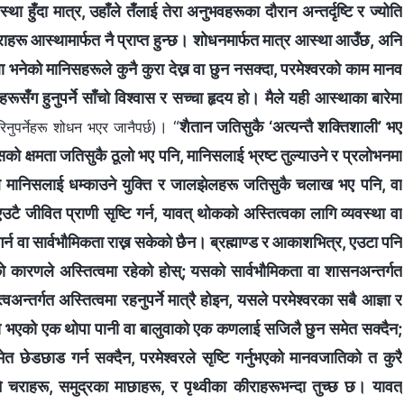
स्था हुँदा मात्र, उहाँले तँलाई तेरा अनुभवहरूका दौरान अन्तर्दृष्टि र ज्योति
ै कुराहरू आस्थामार्फत नै प्राप्त हुन्छ। शोधनमार्फत मात्र आस्था आउँछ, अनि
नेको मानिसहरूले कुनै कुरा देख्न वा छुन नसक्दा, परमेश्‍वरको काम मानव
हरूसँग हुनुपर्ने साँचो विश्वास र सच्चा हृदय हो। मैले यही आस्थाका बारेमा
। “
शैतान जतिसुकै ‘अत्यन्तै शक्तिशाली’ भए
नुपर्नेहरू शोधन भएर जानैपर्छ)
े यसको क्षमता जतिसुकै ठूलो भए पनि, मानिसलाई भ्रष्ट तुल्याउने र प्रलोभनमा
े मानिसलाई धम्काउने युक्ति र जालझेलहरू जतिसुकै चलाख भए पनि, वा
 जीवित प्राणी सृष्टि गर्न, यावत् थोकको अस्तित्वका लागि व्यवस्था वा
गर्न वा सार्वभौमिकता राख्न सकेको छैन। ब्रह्माण्ड र आकाशभित्र, एउटा पनि
को कारणले अस्तित्वमा रहेको होस्; यसको सार्वभौमिकता वा शासनअन्तर्गत
अन्तर्गत अस्तित्वमा रहनुपर्ने मात्रै होइन, यसले परमेश्‍वरका सबै आज्ञा र
नमा भएको एक थोपा पानी वा बालुवाको एक कणलाई सजिलै छुन समेत सक्दैन;
छेडछाड गर्न सक्दैन, परमेश्‍वरले सृष्टि गर्नुभएको मानवजातिको त कुरै
 चराहरू, समुद्रका माछाहरू, र पृथ्वीका कीराहरूभन्दा तुच्छ छ। यावत्