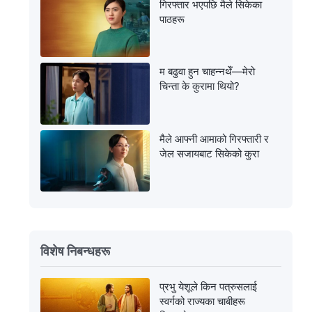
गिरफ्तार भएपछि मैले सिकेका
पाठहरू
म बढुवा हुन चाहन्नथेँ—मेरो
चिन्ता के कुरामा थियो?
मैले आफ्नी आमाको गिरफ्तारी र
जेल सजायबाट सिकेको कुरा
विशेष निबन्धहरू
प्रभु येशूले किन पत्रुसलाई
स्वर्गको राज्यका चाबीहरू