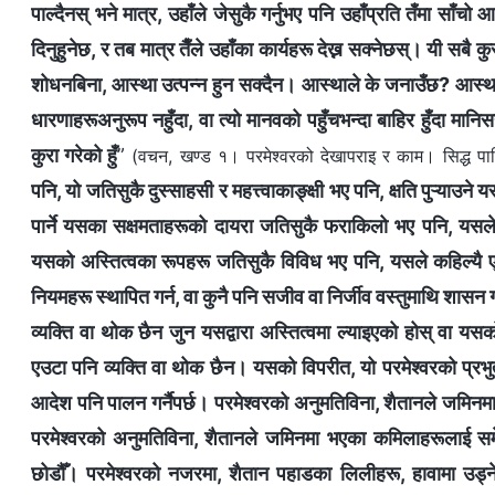
पाल्दैनस् भने मात्र, उहाँले जेसुकै गर्नुभए पनि उहाँप्रति तँमा साँचो आ
दिनुहुनेछ, र तब मात्र तैँले उहाँका कार्यहरू देख्न सक्‍नेछस्। यी सब
शोधनबिना, आस्था उत्पन्न हुन सक्दैन। आस्थाले के जनाउँछ? आस्था भ
धारणाहरूअनुरूप नहुँदा, वा त्यो मानवको पहुँचभन्दा बाहिर हुँदा मानिस
कुरा गरेको हुँ
”
(वचन, खण्ड १। परमेश्‍वरको देखापराइ र काम। सिद्ध पारि
पनि, यो जतिसुकै दुस्साहसी र महत्त्वाकाङ्क्षी भए पनि, क्षति पुऱ्याउन
पार्ने यसका सक्षमताहरूको दायरा जतिसुकै फराकिलो भए पनि, यसल
यसको अस्तित्वका रूपहरू जतिसुकै विविध भए पनि, यसले कहिल्यै एउटै
नियमहरू स्थापित गर्न, वा कुनै पनि सजीव वा निर्जीव वस्तुमाथि शासन 
व्यक्ति वा थोक छैन जुन यसद्वारा अस्तित्वमा ल्याइएको होस् वा यस
एउटा पनि व्यक्ति वा थोक छैन। यसको विपरीत, यो परमेश्‍वरको प्रभुत्व
आदेश पनि पालन गर्नैपर्छ। परमेश्‍वरको अनुमतिविना, शैतानले जमि
परमेश्‍वरको अनुमतिविना, शैतानले जमिनमा भएका कमिलाहरूलाई समेत 
छोडौँ। परमेश्‍वरको नजरमा, शैतान पहाडका लिलीहरू, हावामा उड्ने