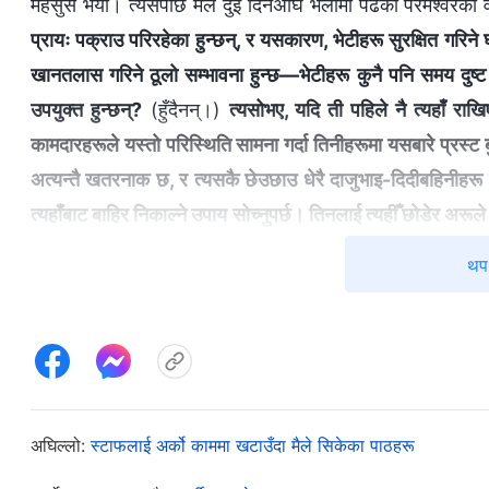
महसुस भयो। त्यसपछि मैले दुई दिनअघि भेलामा पढेका परमेश्‍वरका व
प्रायः पक्राउ परिरहेका हुन्छन्, र यसकारण, भेटीहरू सुरक्षित गरिने
खानतलास गरिने ठूलो सम्भावना हुन्छ—भेटीहरू कुनै पनि समय दुष्ट प
उपयुक्त हुन्छन्?
(हुँदैनन्।)
त्यसोभए, यदि ती पहिले नै त्यहाँ राख
कामदारहरूले यस्तो परिस्थिति सामना गर्दा तिनीहरूमा यसबारे प्रस्ट ब
अत्यन्तै खतरनाक छ, र त्यसकै छेउछाउ धेरै दाजुभाइ-दिदीबहिनीहरू 
त्यहाँबाट बाहिर निकाल्ने उपाय सोच्नुपर्छ। तिनलाई त्यहीँ छोडेर अरूले 
जब भर्खरै कुनै एउटा परिस्थिति उत्पन्‍न भएको हुन्छ र जब तिनीहरूले भ
थप 
अन्यत्र सार्नुपर्छ, ताकि तिनलाई ठूलो रातो अजिङ्गर पिशाच, अर्थात
भेटीहरूको सुरक्षा सुनिश्‍चित गर्ने, र कुनै पनि जोखिम वा भुलचुक हुन
हो। अलिकति खतराको सङ्केत देखिनेबित्तिकै, कोही पक्राउ पर्नेबित्ति
भेटीहरू सुरक्षित छन् कि छैनन्, ती दुष्ट मानिसहरूको हातमा पर्न, वा ति
भेटीहरूमा कुनै क्षति पुगेको छ कि छैन भनी सोच्नुपर्छ। तिनीहरूले 
अघिल्लो:
स्टाफलाई अर्को काममा खटाउँदा मैले सिकेका पाठहरू
कामदारहरूको जिम्मेवारी हो। कतिपय अगुवा र कामदारहरूले यसो भन्‍न स