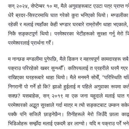
सन् २०२४, सेप्टेम्बर १० मा, मैले अगुवाहरूबाट एउटा पत्र प्राप्त
धेरै ब्रदर-सिस्टरमाथि घात गरेको कुरा भनिएको थियो। मण्डलीक
रहेकी र मलाई त्यहाँका केही भण्डार घरबारे राम्रोसँग थाहा भएकाले
निकै सङ्कटपूर्ण थियो। परमेश्‍वरका भेटीहरूको सुरक्षा गर्नु मेरो जिम
परमेश्‍वरलाई प्रार्थना गरेँ।
म नान्छङ मण्डलीमा पुगेपछि, मैले डिकन र महत्त्वपूर्ण कामदारहरू सबै
पक्राउ परिरहेको खबर सुन्थ्यौँ। कतिपयलाई त प्रहरीले घरमै गएर
राखिएका घरहरूबारे थाहा थियो। मैले मनमनै सोचेँ, “परिस्थिति यत
निगरानी पो गर्ने हो कि? झाओ हुईलाई म पहिले अगुवाका रूपमा कर्तव्
सक्छ? यसबाहेक, सन् २०१९ मा एक जना यहूदाले मलाई घात गरेक
परमेश्‍वरको अद्भुत सुरक्षाले गर्दा मात्र म त्यो सङ्कटबाट उम्कन सक
पक्कै पनि सजिलै छाड्नेछैन। तिनीहरूले मेरो जिउँदै छाला काढ्न
भिडिओहरू सम्झँदा मलाई एकदमै डर लाग्यो। यदि म पक्राउ परेँ भने,