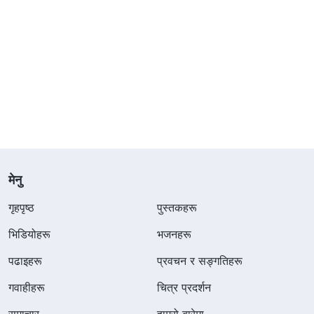
मेनु
गृहपृष्ठ
पुस्तकहरू
भिडियोहरू
भजनहरू
पढाइहरू
प्रवचन र सङ्गतिहरू
गवाहीहरू
चित्र प्रदर्शन
समाचार
हाम्रो बारेमा