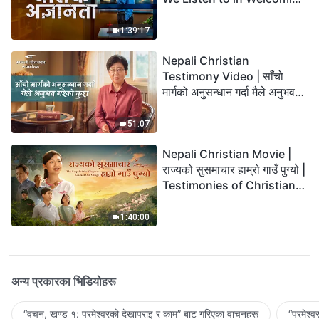
the Lord's Return?
1:39:17
Nepali Christian
Testimony Video | साँचो
मार्गको अनुसन्धान गर्दा मैले अनुभव
गरेको कुरा
51:07
Nepali Christian Movie |
राज्यको सुसमाचार हाम्रो गाउँ पुग्यो |
Testimonies of Christians
Welcoming the Lord's
Return
1:40:00
अन्य प्रकारका भिडियोहरू
“वचन, खण्ड १: परमेश्‍वरको देखापराइ र काम” बाट गरिएका वाचनहरू
“परमेश्