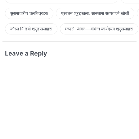
सुसमाचारीय चलचित्रहरू
प्रवचन श्रृङ्खला: आस्थामा सत्यताको खोजी
कोरल भिडियो श्रृङ्खलाहरू
मण्डली जीवन—विभिन्‍न कार्यक्रम श्रृंखलाहरू
Leave a Reply