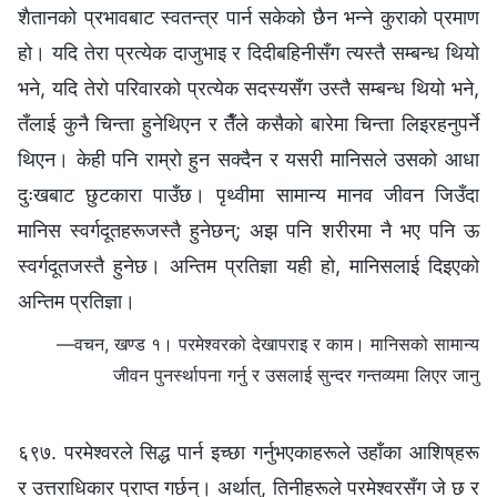
शैतानको प्रभावबाट स्वतन्त्र पार्न सकेको छैन भन्‍ने कुराको प्रमाण
हो। यदि तेरा प्रत्येक दाजुभाइ र दिदीबहिनीसँग त्यस्तै सम्बन्ध थियो
भने, यदि तेरो परिवारको प्रत्येक सदस्यसँग उस्तै सम्बन्ध थियो भने,
तँलाई कुनै चिन्ता हुनेथिएन र तैँले कसैको बारेमा चिन्ता लिइरहनुपर्ने
थिएन। केही पनि राम्रो हुन सक्दैन र यसरी मानिसले उसको आधा
दुःखबाट छुटकारा पाउँछ। पृथ्वीमा सामान्य मानव जीवन जिउँदा
मानिस स्वर्गदूतहरूजस्तै हुनेछन्; अझ पनि शरीरमा नै भए पनि ऊ
स्वर्गदूतजस्तै हुनेछ। अन्तिम प्रतिज्ञा यही हो, मानिसलाई दिइएको
अन्तिम प्रतिज्ञा।
—वचन, खण्ड १। परमेश्‍वरको देखापराइ र काम। मानिसको सामान्य
जीवन पुनर्स्थापना गर्नु र उसलाई सुन्दर गन्तव्यमा लिएर जानु
६९७. परमेश्‍वरले सिद्ध पार्न इच्छा गर्नुभएकाहरूले उहाँका आशिष्‌हरू
र उत्तराधिकार प्राप्‍त गर्छन्। अर्थात्, तिनीहरूले परमेश्‍वरसँग जे छ र