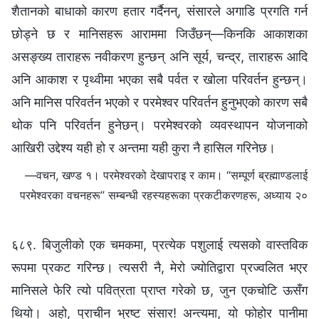
शैतानको बाधाको कारण हतार गर्दैनन्, संसारले अगाडि प्रगति गर्न
छोड्ने छ र मानिसहरू आराममा जिउँछन्—किनकि आकाशका
असङ्ख्य ताराहरू नवीकरण हुन्छन् अनि सूर्य, चन्द्र, ताराहरू आदि
अनि आकाश र पृथ्वीमा भएका सबै पर्वत र खोला परिवर्तन हुन्छन्।
अनि मानिस परिवर्तन भएको र परमेश्‍वर परिवर्तन हुनुभएको कारण सबै
थोक पनि परिवर्तन हुनेछन्। परमेश्‍वरको व्यवस्थापन योजनाको
आखिरी उद्देश्य यही हो र अन्तमा यही कुरा नै हासिल गरिनेछ।
—वचन, खण्ड १। परमेश्‍वरको देखापराइ र काम। “सम्पूर्ण ब्रह्माण्डलाई
परमेश्‍वरका वचनहरू” सम्बन्धी रहस्यहरूका प्रकटीकरणहरू, अध्याय २०
६८९. बिजुलीको एक चमकमा, प्रत्येक पशुलाई त्यसको वास्तविक
रूपमा प्रकट गरिन्छ। त्यसरी नै, मेरो ज्योतिद्वारा प्रज्वलित भएर
मानिसले फेरि त्यो पवित्रता प्राप्त गरेको छ, जुन एकचोटि ऊसँग
थियो। अहो, प्राचीन भ्रष्ट संसार! अन्त्यमा, यो फोहोर पानीमा