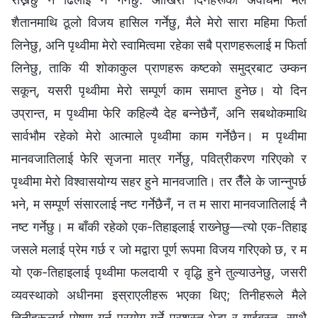
शैतानमाथि ठूलो विजय हासिल गर्नेछु, मैले मेरो सारा महिमा फिर्ता
लिनेछु, अनि पृथ्वीमा मेरो स्वामित्वमा रहेका सबै प्राणहरूलाई म फिर्ता
लिनेछु, ताकि यी शोकाकुल प्राणहरू कष्टको समुद्रबाट उम्कन
सकून्, यसरी पृथ्वीमा मेरो सम्पूर्ण काम समाप्त हुनेछ। यो दिन
उप्रान्त, म पृथ्वीमा फेरि कहिल्यै देह बन्नेछैनँ, अनि सबथोकमाथि
सार्वभौम रहेको मेरो आत्माले पृथ्वीमा काम गर्नेछैन। म पृथ्वीमा
मानवजातिलाई फेरि सृजना मात्र गर्नेछु, पवित्रीकरण गरिएको र
पृथ्वीमा मेरो विश्‍वासयोग्य सहर हुने मानवजाति। तर तैँले के जान्नुपर्छ
भने, म सम्पूर्ण संसारलाई नष्ट गर्नेछैनँ, न त म सारा मानवजातिलाई नै
नष्ट गर्नेछु। म बाँकी रहेको एक-तिहाइलाई राख्‍नेछु—त्यो एक-तिहाइ
जसले मलाई प्रेम गर्छ र जो मद्वारा पूर्ण रूपमा विजय गरिएको छ, र म
यो एक-तिहाइलाई पृथ्वीमा फलदायी र वृद्धि हुने तुल्याउनेछु, जसरी
व्यवस्थाको अधीनमा इस्राएलीहरू भएका थिए; तिनीहरूले मैले
तिनीहरूलाई पोषण गर्न प्रयोग गर्ने प्रशस्त भेडा र गाईबस्तु, साथै