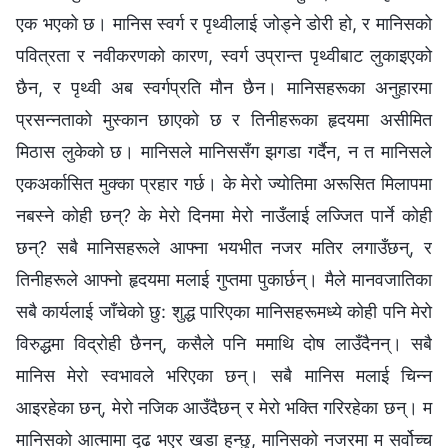
एक भएको छ। मानिस स्वर्ग र पृथ्वीलाई जोड्ने डोरी हो, र मानिसको
पवित्रता र नवीकरणको कारण, स्वर्ग उप्रान्‍त पृथ्वीबाट लुकाइएको
छैन, र पृथ्वी अब स्वर्गप्रति मौन छैन। मानिसहरूका अनुहारमा
प्रसन्नताको मुस्कान छाएको छ र तिनीहरूका हृदयमा असीमित
मिठास लुकेको छ। मानिसले मानिससँग झगडा गर्दैन, न त मानिसले
एकअर्कासित मुक्का प्रहार गर्छ। के मेरो ज्योतिमा अरूसित मिलापमा
नबस्ने कोही छन्? के मेरो दिनमा मेरो नाउँलाई लज्जित पार्ने कोही
छन्? सबै मानिसहरूले आफ्ना भयभीत नजर मतिर लगाउँछन्, र
तिनीहरूले आफ्नो हृदयमा मलाई गुप्तमा पुकार्छन्। मैले मानवजातिका
सबै कार्यलाई जाँचेको छु: शुद्ध पारिएका मानिसहरूमध्ये कोही पनि मेरो
विरुद्धमा विद्रोही छैनन्, कसैले पनि ममाथि दोष लाउँदैनन्। सबै
मानिस मेरो स्वभावले भरिएका छन्। सबै मानिस मलाई चिन्न
आइरहेका छन्, मेरो नजिक आउँदैछन् र मेरो भक्ति गरिरहेका छन्। म
मानिसको आत्मामा दृढ भएर खडा हुन्छु, मानिसको नजरमा म सर्वोच्च