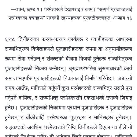
—वचन, खण्ड १। परमेश्‍वरको देखापराइ र काम। “सम्पूर्ण ब्रह्माण्डलाई
परमेश्‍वरका वचनहरू” सम्बन्धी रहस्यहरूका प्रकटीकरणहरू, अध्याय १६
६९४. तिनीहरूका फरक-फरक कार्यहरू र गवाहीहरूका आधारमा
राज्यभित्रका विजेताहरूले पूजाहारीहरूका रूपमा वा अनुयायीहरूका
रूपमा सेवा गर्नेछन् र संकष्टको बीचमा विजयी हुनेहरू राज्यभित्रका
पूजाहारीहरूको निकाय बन्‍नेछन्। ब्रह्माण्डभरिमा सुसमाचारको कार्य
समाप्त भएपछि पूजाहारीहरूको निकायलाई निर्माण गरिनेछ। जब त्यो
समय आउँछ, मानिसले गर्नुपर्ने कुरा परमेश्‍वरको राज्यभित्र उसले पूरा
गर्नुपर्ने दायित्व, र राज्यभित्र परमेश्‍वरसँग एकसाथको उसको जियाइ
हुनेछ। पूजाहारीहरूको निकायमा प्रधान पूजाहारीहरू र पूजाहारीहरू
हुनेछन् र बाँकीचाहिँ परमेश्‍वरका पुत्रहरू र मानिसहरू हुनेछन्।
सङ्कष्टको अवधिमा परमेश्‍वरको निम्ति तिनीहरूले दिएका गवाहीले यो
सबैलाई निर्धारण गर्नेछ; ती आवेगमा दिइने पदहरू होइनन्। मानिसको