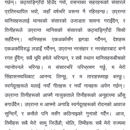
गर्छन्। कठ्याङ्ग्रिँदो हिउँद गयो, वसन्तका सहरहरूको संसारले
प्रतिस्थापित भयो, जहाँ वर्षभरि वसन्त नै रहिरहन्छ। उप्रान्त
मानिसहरूलाई मानवको संसारको उजाडता सामना गराइँदैन, र
तिनीहरूले उप्रान्त मानिसको संसारको कठ्याङ्ग्रिँदो चिसो
सहँदैनन्। मानिसहरू एकअर्कासँग झगडा गर्दैनन्, देशहरू
एकअर्काविरुद्ध लडाइँ गर्दैनन्, उप्रान्त नरसंहार र नरसंहारबाट बग्‍ने
रगत हुँदैन; सबै भूमि हर्षले भरिन्छन्, र सबै स्थान मानिसहरूबीचको
न्यानोपनले भरिन्छ। म संसारभरि परिभ्रमण गर्छु, म मेरो
सिंहासनमाथिबाट आनन्द लिन्छु, र म ताराहरूमाझ बस्छु।
स्वर्गदूतहरूले मलाई नयाँ गीतहरू र नयाँ नाचहरू अर्पण गर्छन्।
उप्रान्त तिनीहरूको आफ्नै नाजुकताले तिनीहरूको अनुहारमा आँसु
बगाउँदैन। उप्रान्त म आफ्नो अगाडि स्वर्गदूतहरूको रोदनको आवाज
सुन्दिनँ, र कसैले पनि मसँग कठिनाइको गुनासो गर्दैन। आज,
तिमीहरू सबै मेरो सामु जिउँछौ; भोलि, तिमीहरू सबै मेरो राज्यमा