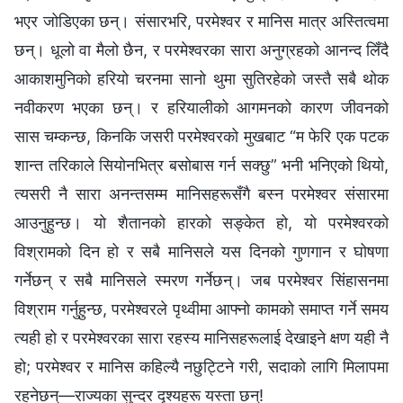
भएर जोडिएका छन्। संसारभरि, परमेश्‍वर र मानिस मात्र अस्तित्वमा
छन्। धूलो वा मैलो छैन, र परमेश्‍वरका सारा अनुग्रहको आनन्द लिँदै
आकाशमुनिको हरियो चरनमा सानो थुमा सुतिरहेको जस्तै सबै थोक
नवीकरण भएका छन्। र हरियालीको आगमनको कारण जीवनको
सास चम्कन्छ, किनकि जसरी परमेश्‍वरको मुखबाट “म फेरि एक पटक
शान्त तरिकाले सियोनभित्र बसोबास गर्न सक्छु” भनी भनिएको थियो,
त्यसरी नै सारा अनन्तसम्म मानिसहरूसँगै बस्‍न परमेश्‍वर संसारमा
आउनुहुन्छ। यो शैतानको हारको सङ्‍केत हो, यो परमेश्‍वरको
विश्रामको दिन हो र सबै मानिसले यस दिनको गुणगान र घोषणा
गर्नेछन् र सबै मानिसले स्मरण गर्नेछन्। जब परमेश्‍वर सिंहासनमा
विश्राम गर्नुहुन्छ, परमेश्‍वरले पृथ्वीमा आफ्नो कामको समाप्त गर्ने समय
त्यही हो र परमेश्‍वरका सारा रहस्य मानिसहरूलाई देखाइने क्षण यही नै
हो; परमेश्‍वर र मानिस कहिल्यै नछुट्टिने गरी, सदाको लागि मिलापमा
रहनेछन्—राज्यका सुन्दर दृश्यहरू यस्ता छन्!