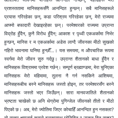
प्रशस्ततामा मानिसहरूसँगै आनन्दित हुन्छन्। सबै मानिसहरूले
प्रयास गरिरहेका छन्, कडा परिश्रम गरिरहेका छन्, मेरो राज्यमा
आफ्नो बफादारी देखाइरहेका छन्। परमेश्‍वरको राज्यमा उप्रान्त
विद्रोह हुँदैन, कुनै विरोध हुँदैन; आकाश र पृथ्वी एकअर्कामा निर्भर
हुन्छन्, मानिस र म एकअर्कामा अडेस लाग्दै जीवनका मीठो सुखको
गहिरो भावनामा घनिष्ठ हुन्छौँ…। यस समयमा, म औपचारिक रूपमा
स्वर्गमा मेरो जीवन सुरु गर्दछु। उप्रान्त शैतानको बाधा हुँदैन र
मानिसहरू विश्राममा प्रवेश गर्छन्। सम्पूर्ण ब्रह्माण्डमा, मेरा चुनिएका
मानिसहरू मेरो महिमामा, तुलना नै गर्न नसकिने आशिषमा,
मानिसहरूबीच बस्ने मानिसहरू जस्तो होइन, तर परमेश्‍वरसँग बस्ने
मानिसहरू जस्तो भएर जिउँछन्। सारा मानवजातिले शैतानको
भ्रष्टता चाखेको छ अनि थेग्रोमा पुगिन्जेल जीवनको तीतो र मीठो
पिएको छ। अब, मेरो ज्योतिमा जिएर कोचाहिँ आनन्दित हुन नसक्ला?
यो सुन्दर क्षणलाई कसले हलकासाथ छोडिदिन र उम्कन दिन सक्छ?