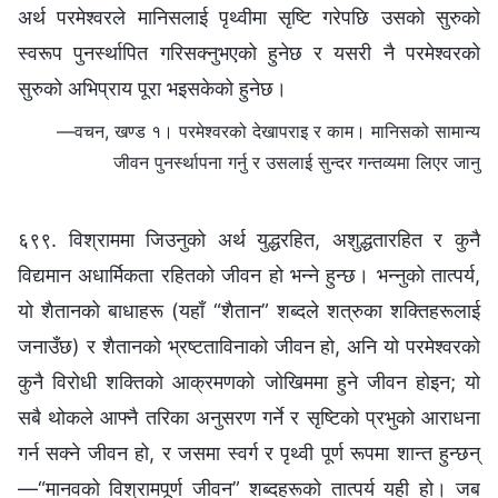
अर्थ परमेश्‍वरले मानिसलाई पृथ्वीमा सृष्टि गरेपछि उसको सुरुको
स्वरूप पुनर्स्थापित गरिसक्नुभएको हुनेछ र यसरी नै परमेश्‍वरको
सुरुको अभिप्राय पूरा भइसकेको हुनेछ।
—वचन, खण्ड १। परमेश्‍वरको देखापराइ र काम। मानिसको सामान्य
जीवन पुनर्स्थापना गर्नु र उसलाई सुन्दर गन्तव्यमा लिएर जानु
६९९. विश्राममा जिउनुको अर्थ युद्धरहित, अशुद्धतारहित र कुनै
विद्यमान अधार्मिकता रहितको जीवन हो भन्‍ने हुन्छ। भन्नुको तात्पर्य,
यो शैतानको बाधाहरू (यहाँ “शैतान” शब्दले शत्रुका शक्तिहरूलाई
जनाउँछ) र शैतानको भ्रष्टताविनाको जीवन हो, अनि यो परमेश्‍वरको
कुनै विरोधी शक्तिको आक्रमणको जोखिममा हुने जीवन होइन; यो
सबै थोकले आफ्नै तरिका अनुसरण गर्ने र सृष्टिको प्रभुको आराधना
गर्न सक्ने जीवन हो, र जसमा स्वर्ग र पृथ्वी पूर्ण रूपमा शान्त हुन्छन्
—“मानवको विश्रामपूर्ण जीवन” शब्दहरूको तात्पर्य यही हो। जब