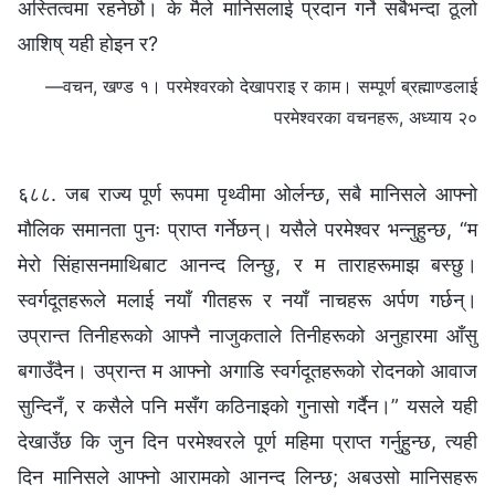
अस्तित्वमा रहनेछौ। के मैले मानिसलाई प्रदान गर्ने सबैभन्दा ठूलो
आशिष् यही होइन र?
—वचन, खण्ड १। परमेश्‍वरको देखापराइ र काम। सम्पूर्ण ब्रह्माण्डलाई
परमेश्‍वरका वचनहरू, अध्याय २०
६८८. जब राज्य पूर्ण रूपमा पृथ्वीमा ओर्लन्छ, सबै मानिसले आफ्नो
मौलिक समानता पुनः प्राप्त गर्नेछन्। यसैले परमेश्‍वर भन्‍नुहुन्छ, “म
मेरो सिंहासनमाथिबाट आनन्द लिन्छु, र म ताराहरूमाझ बस्छु।
स्वर्गदूतहरूले मलाई नयाँ गीतहरू र नयाँ नाचहरू अर्पण गर्छन्।
उप्रान्त तिनीहरूको आफ्नै नाजुकताले तिनीहरूको अनुहारमा आँसु
बगाउँदैन। उप्रान्त म आफ्नो अगाडि स्वर्गदूतहरूको रोदनको आवाज
सुन्दिनँ, र कसैले पनि मसँग कठिनाइको गुनासो गर्दैन।” यसले यही
देखाउँछ कि जुन दिन परमेश्‍वरले पूर्ण महिमा प्राप्त गर्नुहुन्छ, त्यही
दिन मानिसले आफ्नो आरामको आनन्द लिन्छ; अबउसो मानिसहरू