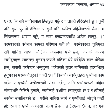
परमेश्‍वरका वचनहरू, अध्याय १६
६९३. “म सबै मानिसमाझ हिँडडुल गर्छु र जताततै हेरिरहेको छु। कुनै
पनि कुरा पुरानो देखिन्न र कुनै पनि व्यक्ति पहिलेजस्तो छैन। म
सिंहासनमा आराम गर्छु, म सारा ब्रह्माण्डमाथि अडेस लाग्छु…।”
परमेश्‍वरको वर्तमान कामको परिणाम यही हो। परमेश्‍वरका चुनिएका
सबै मानिस आफ्ना मौलिक स्वरूपमा फर्कन्छन्, जसको कारण
स्वर्गदूतहरू स्वतन्त्र हुन्छन् जसले यतिका धेरै वर्षदेखि कष्ट भोगेका
छन्, जसरी परमेश्‍वर भन्‍नुहुन्छ “हरेकको मुहार मानिसको हृदयभित्र
हुनुभएका परमपवित्रको जस्तै छ।” किनकि स्वर्गदूतहरू पृथ्वीमा काम
गर्छन् र पृथ्वीमै परमेश्‍वरको सेवा गर्छन्, अनि परमेश्‍वरको महिमा
संसारभरि फैलिने हुनाले, स्वर्गलाई पृथ्वीमा ल्याइएको छ र पृथ्वीलाई
स्वर्गमा उचालिएको छ। यसैले मानिस स्वर्ग र पृथ्वीलाई जोड्ने कडी
हो; स्वर्ग र पृथ्वी अबउसो अलग छैनन्, छुट्टिएका छैनन्, तर एक