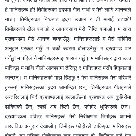
हे मानिसहरू हो! तिमीहरूका हृदयमा गीत गाओ र मेरो लागि आनन्दले
नाच। तिमीहरूका निष्कपट हृदय उचाल र ती मलाई चढाओ!
तिमीहरूको ढोल बजाओ र आनन्दसाथ मेरो निम्ति बजाओ। म सारा
ब्रह्माण्डमा मेरो आनन्द चम्काउँछु! मानिसहरूलाई म मेरो महिमित
अनुहार प्रकट गर्छु! म चर्को स्वरमा बोलाउनेछु! म ब्रह्माण्ड पार
गर्नेछु! म पहिले नै मानिसहरूमाझ शासन गर्छु। म मानिसहरूद्वारा उच्च
पारिन्छु! म माथि नीलो आकाशमा तैरिन्छु र मानिसहरू मसँग हिंड्नलाई
जान्छन्। म मानिसहरूको माझ हिँड्छु र मेरा मानिसहरू मेरा वरिपरि
हुन्छन्! मानिसहरूका हृदय आनन्दित छन्, तिनीहरूका गीतहरूले
अन्तरिक्षलाई चिर्दै ब्रह्माण्डलाई हल्लाउँछन्! ब्रह्माण्ड अब कुहिरोमा
ढाकिएको छैन; त्यहाँ अब हिलो छैन, फोहोर थुप्रिएको छैन।
ब्रह्माण्डका पवित्र मानिसहरू! मेरो निरीक्षणमा तिमीहरू आफ्नो
वास्तविक अनुहार देखाओ। तिमीहरू फोहोरले ढाकिएका मानिसहरू
होइनौ, तर पवित्र मोतीजस्ता शुद्ध सन्तहरू हौ, तिमीहरू सबै मेरा