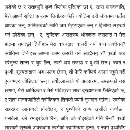
लडेको छ र सतहमुनि डुब्दै हिलोमा पुरिएको छ! ए, सारा मानवजाति,
मेरो आफ्नै सृष्टि! अन्त्यमा तिनीहरू फेरि ज्योतिमा रही जीवनमा फर्केर
आएका छन्, अस्तित्वको लागि जग भेट्टाएका छन् र हिलोमा सङ्घर्ष
गर्न छोडेका छन्। ए, सृष्टिका असङ्ख्य थोकहरू जसलाई म मेरा
हातमा समात्छु! तिनीहरू मेरा वचनद्वारा कसरी नयाँ बन्न सक्दैनन्?
ज्योतिमा तिनीहरू आफ्ना काम कसरी गर्न सक्दैनन् र? पृथ्वी अब
मरेतुल्य शान्त र चुप छैन, स्वर्ग अब उजाड र दुःखी छैन। स्वर्ग र
पृथ्वी, शून्यताद्वारा अब अलग छैनन्, ती फेरि कहिल्यै अलग नहुने गरी
एक भएर जोडिएका छन्। हर्षोल्‍लासको यो अवसरमा, उमङ्गको यस
क्षणमा, मेरो धार्मिकता र मेरो पवित्रता सारा ब्रह्माण्डमा फैलिएको छ,
र सारा मानवजातिले नरोकिकन तिनको ज्यादै गुणगान गर्छन्। स्वर्गका
सहरहरू आनन्दले हाँस्दैछन्, र पृथ्वीको राज्य खुसीले नाच्दैछ।
यसबेला, को रमाइरहेको छैन, अनि को रोइरहेको पनि छैन? पृथ्वी
त्यसको सुरुको अवस्थामा स्वर्गको स्वामित्वमा हुन्छ, र स्वर्ग पृथ्वीसँग