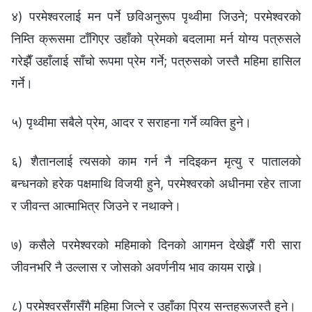
४) परमेश्‍वरलाई मन पर्ने छविअनुरूप पृथ्वीमा जिउने; परमेश्‍वरको
निम्ति क्रूसमा टाँगिएर उहाँको प्रेमको बदलामा मर्न योग्य पत्रुसले
गरेझैँ उहाँलाई साँचो रूपमा प्रेम गर्ने; पत्रुसको जस्तै महिमा हासिल
गर्ने।
५) पृथ्वीमा सबैले प्रेम, आदर र सराहना गर्ने व्यक्ति हुने।
६) शैतानलाई त्यसको काम गर्न नै नदिइकन मृत्यु र पातालको
बन्धनको हरेक पक्षमाथि विजयी हुने, परमेश्‍वरको अधीनमा रहेर ताजा
र जीवन्त आत्माभित्र जिउने र नथाक्ने।
७) कसैले परमेश्‍वरको महिमाको दिनको आगमन देखेझैँ गरी सारा
जीवनभरि नै उल्लास र जोसको अवर्णनीय भाव कायम राख्ने।
८) परमेश्‍वरसँगसँगै महिमा जित्ने र उहाँका प्रिय सन्तहरूजस्तै हुने।