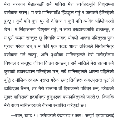
मेरा चरनका भेडाहरूझैँ सबै मानिस मेरा स्वर्गहरूमुनि विश्राममा
बसोबास गर्छन्। म सबै मानिसमाथि हिँडडुल गर्छु र जताततै हेरिरहेको
हुन्छु। कुनै पनि कुरा पुरानो देखिन्न र कुनै पनि व्यक्ति पहिलेजस्तो
छैन। म सिंहासनमा विश्राम गर्छु, म सारा ब्रह्माण्डमाथि ढल्कन्छु, र
म पूर्ण रूपमा सन्तुष्ट छु किनकि यावत् थोकले आफ्ना पवित्रता पुनः
प्राप्त गरेका छन् र म फेरि एक पटक शान्त तरिकाले सियोनभित्र
बसोबास गर्न सक्छु, अनि पृथ्वीका मानिसहरूले मेरो मार्गदर्शनमा
निश्चल र सन्तुष्ट जीवन जिउन सक्छन्। सबै जातिले मेरा हातमा सबै
कुराको व्यवस्थापन गरिरहेका छन्, सबै मानिसहरूले आफ्ना पहिलेको
बुद्धि र मौलिक स्वरूप प्राप्त गरेका छन्; तिनीहरू अबउप्रान्त धूलोले
ढाकिएका छैनन्, तर मेरो राज्यमा ती हिराजस्तै पवित्र छन्, हरेकको
मुहार मानिसको हृदयभित्र हुनुभएका परमपवित्रको जस्तै छ, किनकि
मेरो राज्य मानिसहरूको बीचमा स्थापित गरिएको छ।
—वचन, खण्ड १। परमेश्‍वरको देखापराइ र काम। सम्पूर्ण ब्रह्माण्डलाई