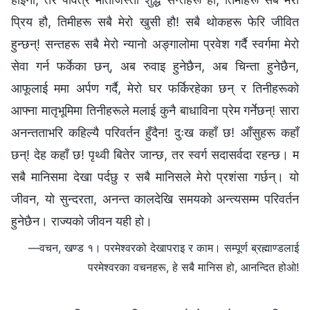
प्रिय हौ, तिमीहरू सबै मेरो खुसी हौ! सबै थोकहरू फेरि जीवित
हुन्छन्! सन्तहरू सबै मेरो न्यानो अङ्गालोमा प्रवेश गर्दै स्वर्गमा मेरो
सेवा गर्न फर्केका छन्, अब रुवाइ हुनेछैन, अब चिन्ता हुनेछैन,
आफूलाई ममा अर्पण गर्दै, मेरो घर फर्किरहेका छन् र तिनीहरूको
आफ्ना मातृभूमिमा तिनीहरूले मलाई कुनै बाधाविना प्रेम गर्नेछन्! सारा
अनन्तताभरि कहिल्यै परिवर्तन हुँदैन! दुःख कहाँ छ! आँसुहरू कहाँ
छन्! देह कहाँ छ! पृथ्वी बितेर जान्छ, तर स्वर्ग सदासर्वदा रहन्छ। म
सबै मानिसमा देखा पर्दछु र सबै मानिसले मेरो प्रशंसा गर्छन्। यो
जीवन, यो सुन्दरता, अनन्त कालदेखि समयको अन्त्यसम्म परिवर्तन
हुनेछैन। राज्यको जीवन यही हो।
—वचन, खण्ड १। परमेश्‍वरको देखापराइ र काम। सम्पूर्ण ब्रह्माण्डलाई
परमेश्‍वरका वचनहरू, हे सबै मानिस हो, आनन्दित होओ!