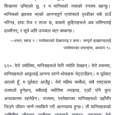
शिखरमा उभिएको छु, र म मानिसको नसाको रगतमा बहन्छु।
मानिसको हृदयमा भएको आनन्दपूर्ण प्रशंसाले पृथ्वीका सबै ठाउँ
भरिन्छ, हावा तेज र ताजा छ, बाक्लो कुहिराहरूले अब जमिनलाई
ढाक्दैनन्, र सूर्य अति उज्ज्वल भएर चम्कन्छ।
—वचन, खण्ड १। परमेश्‍वरको देखापराइ र काम। सम्पूर्ण ब्रह्माण्डलाई
परमेश्‍वरका वचनहरू, अध्याय १८
६९०. मेरो ज्योतिमा, मानिसहरूले फेरि ज्योति देख्छन्। मेरो वचनमा,
मानिसहरूले आफूलाई आनन्द लाग्ने थोकहरू भेट्टाउँछन्। म पूर्वबाट
आएको हुँ, म पूर्वबाट आउँछु। मेरो महिमा चम्कँदा, सबै राष्ट्रहरू
उज्यालो हुनेछन्, सबैलाई ज्योतिमा ल्याइन्छ, एउटै पनि कुरा
अन्धकारमा रहनेछैन। राज्यमा, परमेश्‍वरका मानिसहरूले उहाँसँग
जिउने जीवन नाप्नै नसकिने गरी आनन्दमय हुन्छ। ती मानिसहरूको
आशिषित जीवनमा पानीहरू आनन्दले नाच्छन्, पहाडहरू मेरो