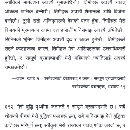
ज्योतिको मार्गदर्शन अवश्यै गुमाउनेछैनौ। तिमीहरू अवश्यै यावत्
थोकका मालिक बन्‍नेछौ। तिमीहरू अवश्यै शैतानको अघि विजेता
बन्‍नेछौ। ठूलो रातो अजिङ्गरको देशको पतन हुँदा, तिमीहरू मेरो
विजयको प्रमाणका रूपमा दश हजारौँ मानिसमाझ अवश्यै उभिनेछौ।
सिनिमको भूमिमा तिमीहरू अवश्यै दृढ र अटल हुनेछौ। तिमीहरूले
सहने कष्टहरूका कारण, तिमीहरू मेरा आशिष्‌हरूका उत्तराधिकारी
हुनेछौ, र सम्पूर्ण ब्रह्माण्डभरि मेरो महिमाको ज्योतिलाई अवश्यै
चम्काउनेछौ।
—वचन, खण्ड १। परमेश्‍वरको देखापराइ र काम। सम्पूर्ण ब्रह्माण्डलाई
परमेश्‍वरका वचनहरू, अध्याय १९
६९२. मेरो बुद्धि पृथ्वीमा जताततै र सम्पूर्ण ब्रह्माण्डभरि छ। सबै
थोकको बीचमा मेरो बुद्धिका फलहरू छन्, सबै मानिसमाझ मेरो बुद्धिका
कृतिहरू भरिपूर्ण छन्; सबैकुरा मेरो राज्यका यावत् थोक जस्तो छ, र