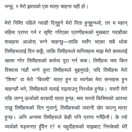
भन्छु, र मेरो हृदयको एक मात्र चाहना यही हो।
मेरो निम्ति पहिले गवाही दिनुहुने मेरो पिता हुनुहुन्थ्यो, तर म महान्‌
महिमा प्राप्‍त गर्न र सृष्टि गरिएका प्राणीहरूको मुखबाट गवाहीका
शब्दहरू आओस् भन्‍ने चाहन्छु—ताकि मसँग भएका सबै थोक
तिमीहरूलाई दिन सकूँ, ताकि तिमीहरूले मानिसहरू माझ मेरो कामलाई
खतम गरेर तिमीहरूको कर्तव्य पूरा गर्न सक। तिमीहरू ममा किन
विश्‍वास गर्छौ भन्ने कुरा तिमीहरूले बुझ्नुपर्छ; यदि तिमीहरू मेरो
“शिष्य” वा मेरो “बिरामी” मात्र हुन वा स्वर्गका मेरा सन्तहरू हुन
चाहन्छौ भने, तिमीहरूले मलाई पछ्याउनु निरर्थक हुनेछ। यसरी मेरो
पछि लाग्नु ऊर्जाको बरबादी मात्र हुन्छ; ममा यस्तो किसिमको आस्था
राख्नु तिमीहरूको दिन गुजार्नु, तिमीहरूको जवानी खेर फाल्नु मात्र
हुन्छ। अनि अन्तमा तिमीहरूले केही पनि प्राप्त गर्नेछैनौ। के त्यो
व्यर्थको षड्यन्त्र हुँदैन र? म यहूदीहरूको माझबाट निस्केको धेरै