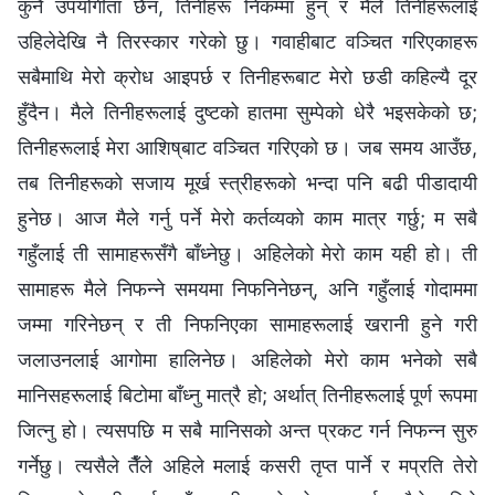
कुनै उपयोगीता छैन, तिनीहरू निकम्मा हुन् र मैले तिनीहरूलाई
उहिलेदेखि नै तिरस्कार गरेको छु। गवाहीबाट वञ्‍चित गरिएकाहरू
सबैमाथि मेरो क्रोध आइपर्छ र तिनीहरूबाट मेरो छडी कहिल्यै दूर
हुँदैन। मैले तिनीहरूलाई दुष्टको हातमा सुम्पेको धेरै भइसकेको छ;
तिनीहरूलाई मेरा आशिष्‌बाट वञ्‍चित गरिएको छ। जब समय आउँछ,
तब तिनीहरूको सजाय मूर्ख स्‍त्रीहरूको भन्दा पनि बढी पीडादायी
हुनेछ। आज मैले गर्नु पर्ने मेरो कर्तव्यको काम मात्र गर्छु; म सबै
गहुँलाई ती सामाहरूसँगै बाँध्नेछु। अहिलेको मेरो काम यही हो। ती
सामाहरू मैले निफन्ने समयमा निफनिनेछन्, अनि गहुँलाई गोदाममा
जम्मा गरिनेछन् र ती निफनिएका सामाहरूलाई खरानी हुने गरी
जलाउनलाई आगोमा हालिनेछ। अहिलेको मेरो काम भनेको सबै
मानिसहरूलाई बिटोमा बाँध्नु मात्रै हो; अर्थात् तिनीहरूलाई पूर्ण रूपमा
जित्नु हो। त्यसपछि म सबै मानिसको अन्त प्रकट गर्न निफन्न सुरु
गर्नेछु। त्यसैले तैँले अहिले मलाई कसरी तृप्‍त पार्ने र मप्रति तेरो