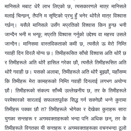
मानिसले मबाट धेरै लाभ लिएको छ, त्यसकारणले मात्र मानिसले
मलाई चिन्छन्, तैपनि म सृष्टिको प्रभु हुँ भनेर थोरैले मात्र विश्‍वास
गर्छन्। यसैले मानिसले उसँग मप्रतिको विश्‍वास किन हुन्छ भनी
जान्दैन भनी म भन्छु; मप्रति विश्‍वास गर्नुको उद्देश्य वा महत्त्व उसले
जान्दैन। मानिसमा वास्तविकताको कमी छ, त्यसैले ऊ मेरो निम्ति
गवाही दिन विरलै योग्य छ। तिमीहरूसित साँचो विश्‍वास अति थोरै छ
र तिमीहरूले अति थोरै हासिल गरेका छौ, त्यसैले तिमीहरूसित अति
थोरै गवाही छ। यसको अलाबा, तिमीहरूले अति थोरै बुझ्छौ, यहाँसम्‍म
कि तिमीहरू मेरा कामहरूको निम्ति गवाही दिनलाई लगभग अयोग्य
छौ। तिमीहरूको संकल्प साँच्चै उल्‍लेखनीय छ, तर के तिमीहरूले
परमेश्‍वरको सारलाई सफलतापूर्वक सिद्ध गर्न सक्‍नेछौ भन्‍ने कुरामा
तिमीहरू पक्का छौ त? तिमीहरूले भोगेका र देखेका कुराहरू सारा
युगका सन्तहरू र अगमवक्ताहरूको भन्दा पनि अधिक छन्, तर के
तिमीहरूले विगतका यी सन्तहरू र अगमवक्ताहरूका वचनभन्दा ठूलो