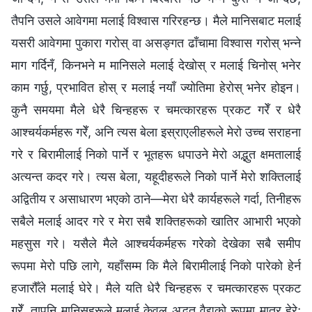
तैपनि उसले आवेगमा मलाई विश्‍वास गरिरहन्छ। मैले मानिसबाट मलाई
यसरी आवेगमा पुकारा गरोस् वा असङ्गत ढाँचामा विश्‍वास गरोस् भन्‍ने
माग गर्दिनँ, किनभने म मानिसले मलाई देखोस् र मलाई चिनोस् भनेर
काम गर्छु, प्रभावित होस् र मलाई नयाँ ज्योतिमा हेरोस् भनेर होइन।
कुनै समयमा मैले धेरै चिन्हहरू र चमत्कारहरू प्रकट गरेँ र धेरै
आश्‍चर्यकर्महरू गरेँ, अनि त्यस बेला इस्राएलीहरूले मेरो उच्च सराहना
गरे र बिरामीलाई निको पार्ने र भूतहरू धपाउने मेरो अद्भुत क्षमतालाई
अत्यन्त कदर गरे। त्यस बेला, यहूदीहरूले निको पार्ने मेरो शक्तिलाई
अद्वितीय र असाधारण भएको ठाने—मेरा धेरै कार्यहरूले गर्दा, तिनीहरू
सबैले मलाई आदर गरे र मेरा सबै शक्तिहरूको खातिर आभारी भएको
महसुस गरे। यसैले मैले आश्‍चर्यकर्महरू गरेको देखेका सबै समीप
रूपमा मेरो पछि लागे, यहाँसम्‍म कि मैले बिरामीलाई निको पारेको हेर्न
हजारौँले मलाई घेरे। मैले यति धेरै चिन्हहरू र चमत्कारहरू प्रकट
गरेँ, तापनि मानिसहरूले मलाई केवल अद्भुत वैद्यको रूपमा मात्र हेरे;