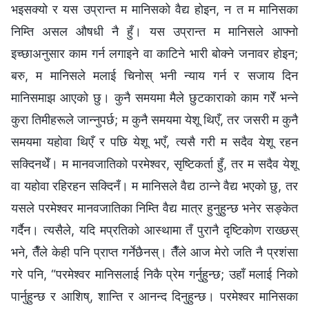
भइसक्यो र यस उप्रान्त म मानिसको वैद्य होइन, न त म मानिसका
निम्ति असल औषधी नै हुँ। यस उप्रान्त म मानिसले आफ्नो
इच्छाअनुसार काम गर्न लगाइने वा काटिने भारी बोक्ने जनावर होइन;
बरु, म मानिसले मलाई चिनोस् भनी न्याय गर्न र सजाय दिन
मानिसमाझ आएको छु। कुनै समयमा मैले छुटकाराको काम गरेँ भन्‍ने
कुरा तिमीहरूले जान्नुपर्छ; म कुनै समयमा येशू थिएँ, तर जसरी म कुनै
समयमा यहोवा थिएँ र पछि येशू भएँ, त्यसै गरी म सदैव येशू रहन
सक्दिनथेँ। म मानवजातिको परमेश्‍वर, सृष्टिकर्ता हुँ, तर म सदैव येशू
वा यहोवा रहिरहन सक्दिनँ। म मानिसले वैद्य ठान्ने वैद्य भएको छु, तर
यसले परमेश्‍वर मानवजातिका निम्ति वैद्य मात्र हुनुहुन्छ भनेर सङ्केत
गर्दैन। त्यसैले, यदि मप्रतिको आस्थामा तँ पुरानै दृष्टिकोण राख्छस्
भने, तैँले केही पनि प्राप्‍त गर्नेछैनस्। तैँले आज मेरो जति नै प्रशंसा
गरे पनि, “परमेश्‍वर मानिसलाई निकै प्रेम गर्नुहुन्छ; उहाँ मलाई निको
पार्नुहुन्छ र आशिष्‌, शान्ति र आनन्द दिनुहुन्छ। परमेश्‍वर मानिसका