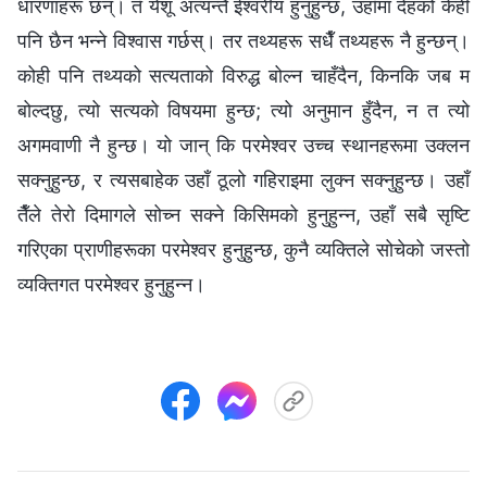
धारणाहरू छन्। तँ येशू अत्यन्तै ईश्‍वरीय हुनुहुन्छ, उहाँमा देहको केही
पनि छैन भन्‍ने विश्‍वास गर्छस्। तर तथ्यहरू सधैँ तथ्यहरू नै हुन्छन्।
कोही पनि तथ्यको सत्यताको विरुद्ध बोल्न चाहँदैन, किनकि जब म
बोल्दछु, त्यो सत्यको विषयमा हुन्छ; त्यो अनुमान हुँदैन, न त त्यो
अगमवाणी नै हुन्छ। यो जान् कि परमेश्‍वर उच्‍च स्थानहरूमा उक्लन
सक्‍नुहुन्छ, र त्यसबाहेक उहाँ ठूलो गहिराइमा लुक्‍न सक्‍नुहुन्छ। उहाँ
तैँले तेरो दिमागले सोच्‍न सक्‍ने किसिमको हुनुहुन्‍न, उहाँ सबै सृष्टि
गरिएका प्राणीहरूका परमेश्‍वर हुनुहुन्छ, कुनै व्यक्तिले सोचेको जस्तो
व्यक्तिगत परमेश्‍वर हुनुहुन्‍न।