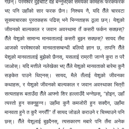
गर्छन्। परमेश्‍वर दुईचोटि देह बन्‍नुभएको समयका कामहरू फरकफरक
भए पनि उहाँको सार फरक छैन। निश्‍चय नै, यदि तैँले चारवटा
सुसमाचारका पुस्तकहरू पढिस् भने भिन्‍नताहरू ठूला छन्। येशूको
जीवनको बाल्यकाल र जवान अवस्थामा तँ कसरी फर्कन सक्छस्?
तैँले येशूको सामान्य मानवतालाई कसरी बुझ्न सक्छस्? सायद तँमा
आजको परमेश्‍वरको मानवतासम्‍बन्धी बलियो ज्ञान छ, तापनि तैँले
येशूको मानवतालाई बुझेको छैनस्, यसलाई राम्ररी जान्‍ने कुरा त परै
जाओस्। यदि मत्तीले नलेखेका भए तैँले येशूको मानवताको बारेमा कुनै
सङ्केत पाउने थिएनस्। सायद, मैले तँलाई येशूको जीवनका
कथाहरू, र येशूको जीवनको बाल्यकाल र जवान अवस्थाका भित्री
सत्यताहरू बताउँदा तैँले आफ्नो शिर हल्लाउँदै भन्‍नेछस्, “होइन, उहाँ
त्यस्तो हुन सक्‍नुहुन्‍न। उहाँमा कुनै कमजोरी हुन सक्दैन, उहाँमा
मानवता हुने त कुरै नगरौँ!” तँ सायद जोडले कराउने र चिच्याउने पनि
छस्। तैँले येशूलाई बुझ्दैनस्, त्यसकारण मबारे पनि तँमा अनेक