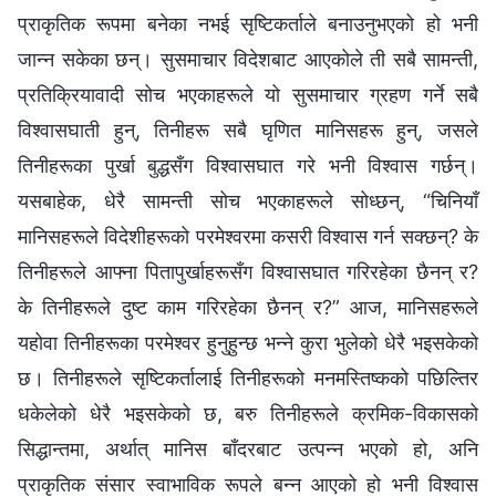
प्राकृतिक रूपमा बनेका नभई सृष्टिकर्ताले बनाउनुभएको हो भनी
जान्‍न सकेका छन्। सुसमाचार विदेशबाट आएकोले ती सबै सामन्ती,
प्रतिक्रियावादी सोच भएकाहरूले यो सुसमाचार ग्रहण गर्ने सबै
विश्‍वासघाती हुन्, तिनीहरू सबै घृणित मानिसहरू हुन्, जसले
तिनीहरूका पुर्खा बुद्धसँग विश्‍वासघात गरे भनी विश्‍वास गर्छन्।
यसबाहेक, धेरै सामन्ती सोच भएकाहरूले सोध्छन्, “चिनियाँ
मानिसहरूले विदेशीहरूको परमेश्‍वरमा कसरी विश्‍वास गर्न सक्छन्? के
तिनीहरूले आफ्ना पितापुर्खाहरूसँग विश्‍वासघात गरिरहेका छैनन् र?
के तिनीहरूले दुष्ट काम गरिरहेका छैनन् र?” आज, मानिसहरूले
यहोवा तिनीहरूका परमेश्‍वर हुनुहुन्छ भन्‍ने कुरा भुलेको धेरै भइसकेको
छ। तिनीहरूले सृष्टिकर्तालाई तिनीहरूको मनमस्तिष्कको पछिल्तिर
धकेलेको धेरै भइसकेको छ, बरु तिनीहरूले क्रमिक-विकासको
सिद्धान्तमा, अर्थात् मानिस बाँदरबाट उत्पन्‍न भएको हो, अनि
प्राकृतिक संसार स्वाभाविक रूपले बन्‍न आएको हो भनी विश्‍वास