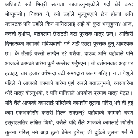
अघिबाटै सबै भित्री सत्यता नबताउनुभएकोले गर्दा धेरै कष्ट
भोग्‍नुपऱ्यो। निश्‍चय नै, त्यो उहाँले भुल्नुभएको छैन होला! अनि
यसपटक पनि उहाँले किन मानिसलाई अझै यो कुरा भन्‍नुहुन्‍न? आज,
कस्तो दुर्भाग्य, बाइबलमा छैसट्ठी वटा पुस्तक मात्र छन्। आखिरी
दिनहरूका कामको भविष्यवाणी गर्ने अझै एउटा पुस्तक हुनु आवश्यक
छ। के तँलाई यस्तो लाग्दैन र? यशैया, दाऊद अनि यहोवाले पनि
आजको कामको बारेमा कुनै उल्लेख गर्नुभएन। ती वर्तमानबाट अझ पर
हटाइए, चार हजार वर्षभन्दा बढी समयद्वारा अलग गरिए। न त येशूले
पहिले नै आजको कामको बारेमा पूर्ण रूपले बताउनुभयो, त्यसबारेमा
थोरै मात्र बोल्नुभयो, र पनि मानिसले अपर्याप्त प्रमाण मात्र भेट्छ।
यदि तैँले आजको कामलाई पहिलेको कामसँग तुलना गरिस् भने ती दुई
काम एकअर्कासँग कसरी मिल्‍न सक्छन्? यहोवाको कामको चरण
इस्राएलतिर लक्षित थियो, यसैले यदि तैँले आजको कामलाई त्योसँग
तुलना गरिस् भने अझ ठूलो बेमेल हुनेछ; ती दुईको तुलना गर्न नै