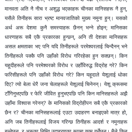
मानवता अति नै नीच र अशुद्ध भएकाहरू चीनका मानिसहरू नै हुन्,
यसैले तिनीहरू सारा भ्रष्ट मानवजातिको मुख्य नमुना हुन्। यसको
अर्थ अरू देशमा कुनै समस्याहरू छैनन् भन्‍ने होइन; मानिसका
धारणाहरू सबै एकै प्रकारका हुन्छन्, अनि ती देशका मानिसहरू
असल क्षमताका भए पनि यदि तिनीहरूले परमेश्‍वरलाई चिन्दैनन् भने
तिनीहरूले पक्‍कै पनि उहाँको विरोध गरिरहेका हुन सक्छन्। किन
यहूदीहरूले पनि परमेश्‍वरको विरोध र उहाँविरुद्ध विद्रोह गरे? किन
फरिसीहरूले पनि उहाँको विरोध गरे? किन यहूदाले येशूलाई धोका
दिए? त्यो बेला धेरै जना चेलाहरूले येशूलाई चिनेनन्। येशू क्रूसमा
टाँगिनुभएपछि र फेरि जीवित हुनुभएपछि पनि किन मानिसहरूले अझै
उहाँमा विश्‍वास गरेनन्? के मानिसको विद्रोहीपन सबै एकै प्रकारको
छैन र? चीनका मानिसहरूलाई एउटा उदाहरण बनाइएको मात्र हो,
अनि जब तिनीहरूलाई विजय गरिन्छ तिनीहरू आदर्श र नमुनाहरू
बन्‍नेछन्, र अरूका निम्ति उदाहरणका रूपमा काम गर्नेछन्। मैले किन