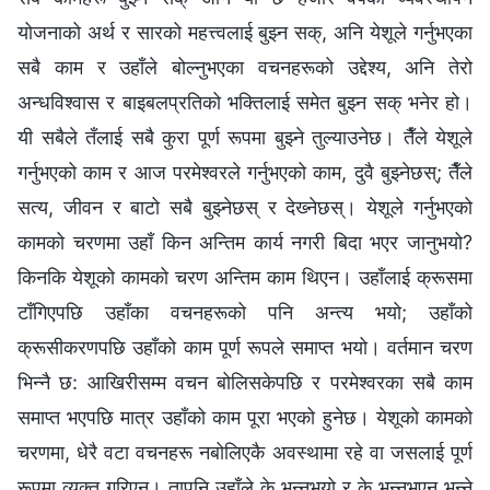
योजनाको अर्थ र सारको महत्त्वलाई बुझ्न सक्, अनि येशूले गर्नुभएका
सबै काम र उहाँले बोल्नुभएका वचनहरूको उद्देश्य, अनि तेरो
अन्धविश्‍वास र बाइबलप्रतिको भक्तिलाई समेत बुझ्न सक् भनेर हो।
यी सबैले तँलाई सबै कुरा पूर्ण रूपमा बुझ्ने तुल्याउनेछ। तैँले येशूले
गर्नुभएको काम र आज परमेश्‍वरले गर्नुभएको काम, दुवै बुझ्नेछस्; तैँले
सत्य, जीवन र बाटो सबै बुझ्नेछस् र देख्‍नेछस्। येशूले गर्नुभएको
कामको चरणमा उहाँ किन अन्तिम कार्य नगरी बिदा भएर जानुभयो?
किनकि येशूको कामको चरण अन्तिम काम थिएन। उहाँलाई क्रूसमा
टाँगिएपछि उहाँका वचनहरूको पनि अन्त्य भयो; उहाँको
क्रूसीकरणपछि उहाँको काम पूर्ण रूपले समाप्त भयो। वर्तमान चरण
भिन्नै छ: आखिरीसम्म वचन बोलिसकेपछि र परमेश्‍वरका सबै काम
समाप्त भएपछि मात्र उहाँको काम पूरा भएको हुनेछ। येशूको कामको
चरणमा, धेरै वटा वचनहरू नबोलिएकै अवस्थामा रहे वा जसलाई पूर्ण
रूपमा व्यक्त गरिएन। तापनि उहाँले के भन्नुभयो र के भन्नुभएन भन्‍ने