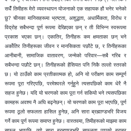
सधैँ तिमीहरू मेरो व्यवस्थापन योजनाको एक सहायक हौ भनेर भनेको
छु? चीनका मानिसहरूमा भ्रष्टता, अशुद्धता, अधार्मिकता, विरोध र
विद्रोह सबैभन्दा पूर्ण रूपमा देखिएका छन् र ती विभिन्‍न स्वरूपमा
प्रकाश भएका छन्। एकातिर, तिनीहरू कम क्षमताका छन् भने
अर्कोतिर तिनीहरूका जीवन र मानसिकता पछौटे छ, र तिनीहरूका
आनीबानी, सामाजिक वातावरण, जन्मेको परिवार—सबै गरिब र
सबैभन्दा पछौटे छन्। तिनीहरूको हैसियत पनि निकै तल्लो स्तरको
छ। यो ठाउँको काम प्रतीकात्मक हो, अनि यो परीक्षण काम सम्पूर्ण
रूपमा पूरा गरिएपछि, परमेश्‍वरले गर्नुहुने त्यसपछिको काम धेरै नै
सहज हुनेछ। यदि यो चरणको काम पूरा गर्न सकियो भने त्यसपछिका
कामहरू अवश्य नै अघि बढ्नेछन्। यो चरणको काम पूरा भएपछि, पूर्ण
रूपमा ठूलो सफलता हासिल हुनेछ, अनि सारा ब्रह्माण्डभरि विजय
गर्ने काम पूर्ण रूपमा समाप्त हुनेछ। वास्तवमा, तिमीहरूको माझमा काम
सफल भएपछि, त्यो सारा ब्रह्माण्डभरि सफलता पाएको बराबर