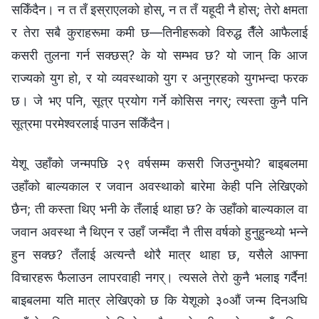
सकिँदैन। न त तँ इस्राएलको होस्, न त तँ यहूदी नै होस्; तेरो क्षमता
र तेरा सबै कुराहरूमा कमी छ—तिनीहरूको विरुद्ध तैँले आफैलाई
कसरी तुलना गर्न सक्छस्? के यो सम्भव छ? यो जान् कि आज
राज्यको युग हो, र यो व्यवस्थाको युग र अनुग्रहको युगभन्दा फरक
छ। जे भए पनि, सूत्र प्रयोग गर्ने कोसिस नगर्; त्यस्ता कुनै पनि
सूत्रमा परमेश्‍वरलाई पाउन सकिँदैन।
येशू उहाँको जन्मपछि २९ वर्षसम्म कसरी जिउनुभयो? बाइबलमा
उहाँको बाल्यकाल र जवान अवस्थाको बारेमा केही पनि लेखिएको
छैन; ती कस्ता थिए भनी के तँलाई थाहा छ? के उहाँको बाल्यकाल वा
जवान अवस्था नै थिएन र उहाँ जन्मँदा नै तीस वर्षको हुनुहुन्थ्यो भन्‍ने
हुन सक्छ? तँलाई अत्यन्तै थोरै मात्र थाहा छ, यसैले आफ्‍ना
विचारहरू फैलाउन लापरवाही नगर्। त्यसले तेरो कुनै भलाइ गर्दैन!
बाइबलमा यति मात्र लेखिएको छ कि येशूको ३०औं जन्म दिनअघि