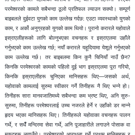
परमेश्‍वरको कामले सबैभन्दा ठूलो प्रतिफल ल्याउन सक्यो। सम्पूर्ण
बाइबलले दुईवटा युगको काम उल्लेख गर्दछ: एउटा व्यवस्थाको युगको
काम, र अर्को अनुग्रहको युगको काम थियो। पुरानो करारले यहोवाले
इस्राएलीहरूको लागि बोल्नुभएका वचनहरू र इस्राएलमा उहाँले
गर्नुभएको काम उल्लेख गर्छ; नयाँ करारले यहूदियामा येशूले गर्नुभएको
काम उल्लेख गर्छ। तर बाइबलमा किन कुनै चिनियाँ नाउँ छैन?
किनकि परमेश्‍वरको कामको पहिलो दुई भाग इस्राएलमा पूरा गरियो,
किनकि इस्राएलीहरू चुनिएका मानिसहरू थिए—जसको अर्थ,
यहोवाको कामलाई सुरुमा स्वीकार गर्ने तिनीहरू नै थिए भन्‍ने हो।
तिनीहरू सारा मानवजातिमध्ये सबैभन्दा कम भ्रष्ट थिए, अनि सुरु-
सुरुमा, तिनीहरू परमेश्‍वरलाई उच्‍च नजरले हेर्ने र उहाँको डर मान्ने
हृदय भएका मानिसहरू थिए। तिनीहरूले यहोवाका वचनहरू पालन
गर्थे, र सधैँ मन्दिरमा सेवा गर्थे, अनि पूजाहारीले लगाउने पोसाक वा
मुकुटहरू लगाउँथे। परमेश्‍वरको आराधना गर्ने प्रथम मानिसहरू र