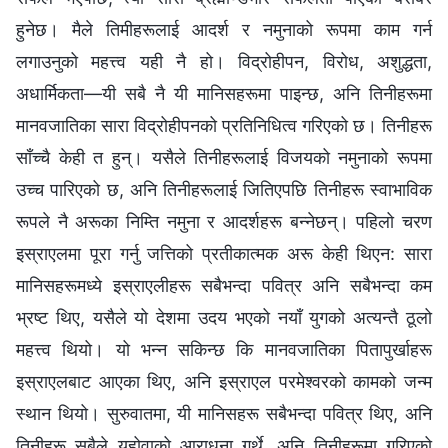
हुनेछ। मैले तिमीहरूलाई आदर्श र नमुनाको रूपमा काम गर्न
लगाउनुको महत्त्व यही नै हो। विद्रोहीपन, विरोध, अशुद्धता,
अधार्मिकता—यी सबै नै यी मानिसहरूमा पाइन्छ, अनि तिनीहरूमा
मानवजातिका सारा विद्रोहीपनको प्रतिनिधित्व गरिएको छ। तिनीहरू
साँच्‍चै केही त हुन्। यसैले तिनीहरूलाई विजयको नमुनाको रूपमा
उच्‍च पारिएको छ, अनि तिनीहरूलाई जितिएपछि तिनीहरू स्वाभाविक
रूपले नै अरूका निम्ति नमुना र आदर्शहरू बन्‍नेछन्। पहिलो चरण
इस्राएलमा पूरा गर्नु जत्तिको प्रतीकात्मक अरू केही थिएन: सारा
मानिसहरूमध्ये इस्राएलीहरू सबैभन्दा पवित्र अनि सबैभन्दा कम
भ्रष्ट थिए, यसैले यो देशमा उदय भएको नयाँ युगको अत्यन्तै ठूलो
महत्त्व थियो। यो भन्‍न सकिन्छ कि मानवजातिका पितापुर्खाहरू
इस्राएलबाट आएका थिए, अनि इस्राएल परमेश्‍वरको कामको जन्म
स्थान थियो। सुरुवातमा, यी मानिसहरू सबैभन्दा पवित्र थिए, अनि
तिनीहरू सबैले यहोवाको आराधना गर्थे, अनि तिनीहरूमा गरिएको