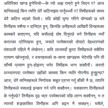
अतिरिक्त खण्ड हुनेथियो—के त्यो अझ राम्रो हुने थिएन र? आज
मानिसलाई किन त्यत्ति धेरै कठिनाइमा पार्नुपर्थ्यो र? तिमीहरूको समय
धेरै कठिन भएको थियो। यदि कोही घृणा गरिने योग्यको छ भने
तिनीहरू यशैया र दानिएल हुन्, किनकि उनीहरूले आखिरी दिनहरूका
कामबारे बताएनन्, यदि कसैलाई दोष दिनुपर्छ भने तिनीहरू नयाँ
करारका प्रेरितहरू हुन्, जसले परमेश्‍वरको दोस्रो देहधारणको
वंशावली पहिले नै लेखेनन्। कति लाजमर्दो कुरा! तिमीहरूले सबैतिर
प्रमाण खोज्नुपर्छ, र वचनहरूको स-साना खण्डहरू भेटेपछि पनि ती
साँच्‍चै प्रमाण हुन्-होइनन् भनेर तिमीहरू भन्‍न सक्दैनौ। कस्तो
लज्‍जास्पद! परमेश्‍वर उहाँको काममा किन त्यति गोपनीय हुनुहुन्छ?
आज, धेरै मानिसहरूले निर्णायक सबुत प्राप्त गर्नु बाँकी नै छ, तापनि
तिनीहरूले यसलाई इन्कार गर्न पनि सक्दैनन्। यसकारण तिनीहरूले
के गर्नुपर्छ? तिनीहरू दृढ भएर परमेश्‍वरको पछि लाग्‍न सक्दैनन्, न त
त्यस्तो शङ्कासित तिनीहरू अगि बढ्न नै सक्छन्। यसैले,