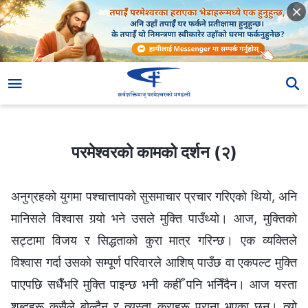
परमेश्‍वरको कामको दर्शन (२)
परमेश्‍वरको कामको दर्शन (२)
अनुग्रहको युगमा पश्‍चात्तापको सुसमाचार प्रचार गरिएको थियो, अनि
मानिसले विश्‍वास गर्‍यो भने उसले मुक्ति पाउँथ्यो। आज, मुक्तिको
सट्टामा विजय र सिद्धताको कुरा मात्र गरिन्छ। एक व्यक्तिले
विश्‍वास गर्दा उसको सम्पूर्ण परिवारले आशिष् पाउँछ वा एकपल्ट मुक्ति
पाएपछि सधैँभरि मुक्ति पाइन्छ भनी कहीँ पनि भनिँदैन। आज यस्ता
शब्दहरू कसैले बोल्दैन र त्यस्ता कुराहरू पुराना भएका छन्। त्यो