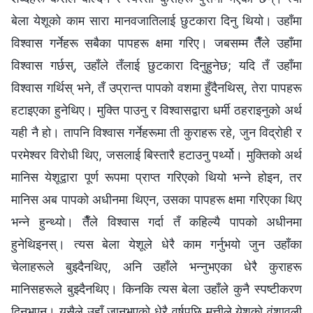
बेला येशूको काम सारा मानवजातिलाई छुटकारा दिनु थियो। उहाँमा
विश्‍वास गर्नेहरू सबैका पापहरू क्षमा गरिए। जबसम्म तैँले उहाँमा
विश्‍वास गर्छस्, उहाँले तँलाई छुटकारा दिनुहुनेछ; यदि तँ उहाँमा
विश्‍वास गर्थिस् भने, तँ उप्रान्त पापको वशमा हुँदैनथिस्, तेरा पापहरू
हटाइएका हुनेथिए। मुक्ति पाउनु र विश्‍वासद्वारा धर्मी ठहराइनुको अर्थ
यही नै हो। तापनि विश्‍वास गर्नेहरूमा ती कुराहरू रहे, जुन विद्रोही र
परमेश्‍वर विरोधी थिए, जसलाई बिस्तारै हटाउनु पर्थ्यो। मुक्तिको अर्थ
मानिस येशूद्वारा पूर्ण रूपमा प्राप्त गरिएको थियो भन्‍ने होइन, तर
मानिस अब पापको अधीनमा थिएन, उसका पापहरू क्षमा गरिएका थिए
भन्‍ने हुन्थ्यो। तैँले विश्‍वास गर्दा तँ कहिल्यै पापको अधीनमा
हुनेथिइनस्। त्यस बेला येशूले धेरै काम गर्नुभयो जुन उहाँका
चेलाहरूले बुझ्‍दैनथिए, अनि उहाँले भन्नुभएका धेरै कुराहरू
मानिसहरूले बुझ्‍दैनथिए। किनकि त्यस बेला उहाँले कुनै स्पष्टीकरण
दिनुभएन। यसैले उहाँ जानुभएको धेरै वर्षपछि मत्तीले येशूको वंशावली