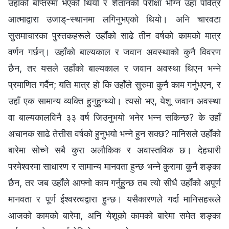
उहाँको बप्तिस्मा भएको थियो र शैतानको परीक्षा भोग्‍न उहाँ पवित्र
आत्माद्वारा उजाड्-स्थानमा लगिनुभएको थियो। अनि चारवटा
सुसमाचारका पुस्तकहरूले उहाँको साढे तीन वर्षको कामको मात्र
वर्णन गर्छन्। उहाँको बाल्यकाल र जवान अवस्थाको कुनै विवरण
छैन, तर यसले उहाँको बाल्यकाल र जवान अवस्था थिएन भन्‍ने
प्रमाणित गर्दैन; यति मात्र हो कि उहाँले सुरुमा कुनै काम गर्नुभएन, र
उहाँ एक सामान्य व्यक्ति हुनुहुन्थ्यो। त्यसो भए, येशू जवान अवस्था
वा बाल्यकालविनै ३३ वर्ष जिउनुभयो भनेर भन्‍न सकिन्छ? के उहाँ
अचानक साढे तेत्तीस वर्षको हुनुभयो भन्‍ने हुन सक्छ? मानिसले उहाँको
बारेमा सोच्ने सबै कुरा अलौकिक र अवास्तविक छ। देहधारी
परमेश्‍वरमा साधारण र सामान्य मानवता हुन्छ भन्‍ने कुरामा कुनै शङ्का
छैन, तर जब उहाँले आफ्नो काम गर्नुहुन्छ तब त्यो सीधै उहाँको अपूर्ण
मानवता र पूर्ण ईश्‍वरत्वद्वारा हुन्छ। यसैकारणले गर्दा मानिसहरूले
आजको कामको बारेमा, अनि येशूको कामको बारेमा समेत शङ्का