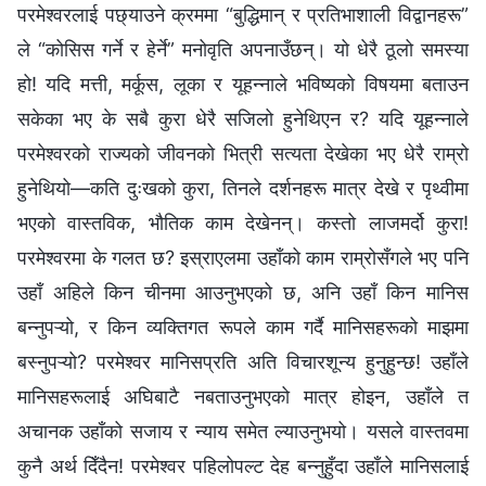
परमेश्‍वरलाई पछ्याउने क्रममा “बुद्धिमान् र प्रतिभाशाली विद्वानहरू”
ले “कोसिस गर्ने र हेर्ने” मनोवृति अपनाउँछन्। यो धेरै ठूलो समस्या
हो! यदि मत्ती, मर्कूस, लूका र यूहन्नाले भविष्यको विषयमा बताउन
सकेका भए के सबै कुरा धेरै सजिलो हुनेथिएन र? यदि यूहन्‍नाले
परमेश्‍वरको राज्यको जीवनको भित्री सत्यता देखेका भए धेरै राम्रो
हुनेथियो—कति दुःखको कुरा, तिनले दर्शनहरू मात्र देखे र पृथ्वीमा
भएको वास्तविक, भौतिक काम देखेनन्। कस्तो लाजमर्दो कुरा!
परमेश्‍वरमा के गलत छ? इस्राएलमा उहाँको काम राम्रोसँगले भए पनि
उहाँ अहिले किन चीनमा आउनुभएको छ, अनि उहाँ किन मानिस
बन्‍नुपऱ्यो, र किन व्यक्तिगत रूपले काम गर्दै मानिसहरूको माझमा
बस्‍नुपऱ्यो? परमेश्‍वर मानिसप्रति अति विचारशून्य हुनुहुन्छ! उहाँले
मानिसहरूलाई अघिबाटै नबताउनुभएको मात्र होइन, उहाँले त
अचानक उहाँको सजाय र न्याय समेत ल्याउनुभयो। यसले वास्तवमा
कुनै अर्थ दिँदैन! परमेश्‍वर पहिलोपल्ट देह बन्‍नुहुँदा उहाँले मानिसलाई