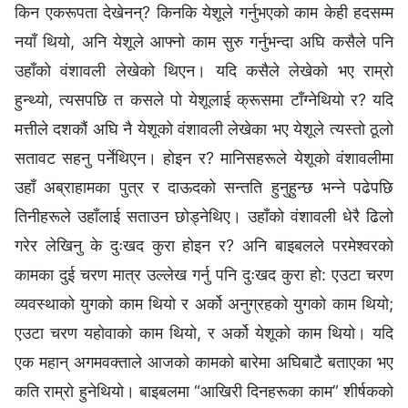
किन एकरूपता देखेनन्? किनकि येशूले गर्नुभएको काम केही हदसम्म
नयाँ थियो, अनि येशूले आफ्नो काम सुरु गर्नुभन्दा अघि कसैले पनि
उहाँको वंशावली लेखेको थिएन। यदि कसैले लेखेको भए राम्रो
हुन्थ्यो, त्यसपछि त कसले पो येशूलाई क्रूसमा टाँग्‍नेथियो र? यदि
मत्तीले दशकौं अघि नै येशूको वंशावली लेखेका भए येशूले त्यस्तो ठूलो
सतावट सहनु पर्नेथिएन। होइन र? मानिसहरूले येशूको वंशावलीमा
उहाँ अब्राहामका पुत्र र दाऊदको सन्तति हुनुहुन्छ भन्‍ने पढेपछि
तिनीहरूले उहाँलाई सताउन छोड्नेथिए। उहाँको वंशावली धेरै ढिलो
गरेर लेखिनु के दुःखद कुरा होइन र? अनि बाइबलले परमेश्‍वरको
कामका दुई चरण मात्र उल्लेख गर्नु पनि दुःखद कुरा हो: एउटा चरण
व्यवस्थाको युगको काम थियो र अर्को अनुग्रहको युगको काम थियो;
एउटा चरण यहोवाको काम थियो, र अर्को येशूको काम थियो। यदि
एक महान् अगमवक्ताले आजको कामको बारेमा अघिबाटै बताएका भए
कति राम्रो हुनेथियो। बाइबलमा “आखिरी दिनहरूका काम” शीर्षकको