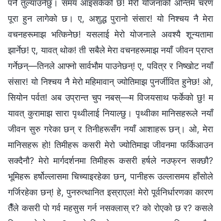
पर्ने तुल्याउनेछु। समय आइसकेको छ! मेरो योजनाको अन्तिम चरण
पूरा हुन लागेको छ। ए, अशुद्ध पुरानो संसार! यो निश्‍चय नै मेरा
वचनहरूमाझ भत्किनेछ! यसलाई मेरो योजनाले अवश्यै शून्यतामा
झार्नेछ! ए, यावत् थोक! ती सबैले मेरा वचनहरूमाझ नयाँ जीवन प्राप्त
गर्नेछन्—तिनले आफ्नो सार्वभौम पाउनेछन्! ए, पवित्र र निष्खोट नयाँ
संसार! यो निश्चय नै मेरो महिमावान् ज्योतिमाझ पुनर्जीवित हुनेछ! ओ,
सियोन पर्वत! अब उप्रान्त चुप नबस्—म विजयसाथ फर्केको छु! म
यावत् कुरामाझ सारा पृथ्वीलाई नियाल्छु। पृथ्वीका मानिसहरूले नयाँ
जीवन सुरु गरेका छन् र तिनीहरूसँग नयाँ आशाहरू छन्। ओ, मेरा
मानिसहरू हो! तिमीहरू कसरी मेरो ज्योतिमाझ जीवनमा फर्किआउन
सक्दैनौ? मेरो मार्गदर्शनमा तिमीहरू कसरी हर्षले नउफ्रन सक्छौ?
भूमिहरू हर्षोल्लासमा चिच्याइरहेका छन्, पानीहरू उल्लासमय हाँसोले
गर्जिरहेका छन्! हे, पुनरुत्थानित इस्राएल! मेरो पूर्वनिर्धारणका कारण
तैँले कसरी पो गर्व महसुस गर्न नसक्लास् र? को रोएको छ र? कसले