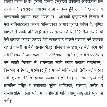
विलाप गरेको छ र? पुरानो दिनको इस्राएल उप्रान्त अस्तित्वमा छैन
र आजको इस्राएल संसारमा ठाडो र उच्‍च हुँदै उदाएको छ र सारा
मानवताको हृदयमा खडा भएको छ। आजको इस्राएलले निश्चय नै
मेरा मानिसहरूका कारण अस्तित्वको आधार प्राप्त गर्नेछ! हे, घृणित
मिश्र! तँ पक्कै पनि अझै मेरो प्रतिरोध गर्दैनस् नि? तैँले कसरी पो
मेरो कृपाको फाइदा उठाएर मेरो सजायबाट उम्कने प्रयास गर्न सक्छस्
र? तँ कसरी पो मेरो सजायभित्र नजिउन सक्छस् र? मैले प्रेम गर्ने
सबै निश्चय नै अनन्तका लागि अस्तित्वमा रहनेछन्, र मेरो प्रतिरोध
गर्ने सबैले निश्चय नै अनन्तका लागि मबाट सजाय पाउनेछन्।
किनभने म ईर्ष्यालु परमेश्‍वर हुँ र म सबै मानिसलाई तिनीहरूले गरेका
सबै कुराका निम्ति हल्का रूपमा छोड्नेछैन। म सारा पृथ्वीलाई
छानबिन गर्नेछु र संसारको पूर्वमा धार्मिकता, प्रताप, क्रोध र
सजायसहित देखा पर्दै, म अनगिन्ती मानिससामु आफूलाई प्रकाश
गर्नेछु!