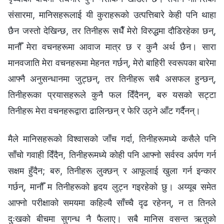
संसारमा, मानिसहरूलाई यी कुराहरूको उत्पत्तिबारे केही पनि थाहा
छैन जस्तो देखिन्छ, तर तिनीहरू सधैँ मेरो विरुद्धमा दौडिरहेका छन्,
मानौँ मेरा वचनहरूमा आवाज मात्र छ र कुनै अर्थ छैन। सारा
मानवजाति मेरा वचनहरूमा मेहनत गर्छन्, मेरो बाहिरी स्वरूपका बारेमा
आफ्नै अनुसन्धानमा जुट्छन्, तर तिनीहरू सबै असफल हुन्छन्,
तिनीहरूका प्रयासहरूले कुनै फल दिँदैनन्, बरु यसको सट्टा
तिनीहरू मेरा वचनहरूद्वारा ढालिन्छन् र फेरि उठ्ने आँट गर्दैनन्।
मैले मानिसहरूको विश्‍वासको जाँच गर्दा, तिनीहरूमध्ये कसैले पनि
साँचो गवाही दिँदैन, तिनीहरूमध्ये कोही पनि आफ्नो सर्वस्व अर्पण गर्न
सक्षम हुँदैन; बरु, तिनीहरू लुक्छन् र आफूलाई खुला गर्न इन्कार
गर्छन्, मानौँ म तिनीहरूको हृदय लुट्न गइरहेको छु। अय्यूब समेत
आफ्नो परीक्षाको समयमा कहिल्यै साँच्चै दृढ रहेनन्, न त तिनले
दुःखको बीचमा सुगन्ध नै फैलाए। सबै मानिस वसन्त ऋतुको