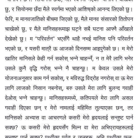
छु, र सियोनमा छँदा मैले स्वर्गमा भएको आशिष्‌को आनन्द लिएको छु।
फेरि, म मानवजातिको बीचमा जिएको छु, मैले मानव संसारको तितोपन
चाखेको छु, र मैले मानिसहरूमाझ घट्ने सबै घटना आफ्नै आँखाले
देखेको छु। म “परिवर्तन” भएसँगै थाहै नभई मानिस पनि परिवर्तन
भएको छ, र यसरी मात्रै ऊ आजको दिनसम्म आइपुगेको छ। म मेरो
खातिर मानिसले केही गर्न सकोस् भन्ने चाहन्नँ, न त मेरै लागि भनेर
उसले कुनै वृद्धि गरोस् भन्ने नै चाहन्छु। म केवल उसले मेरो
योजनाअनुसार काम गर्न सकोस्, र मविरुद्ध विद्रोह नगरोस् वा ऊ मेरा
लागि लाजको निसान नबनोस्, बरु उसले मेरा लागि बुलन्द गवाही
देओस् भन्‍ने चाहन्छु। मानिसहरूमध्ये, कतिपयले मेरा लागि असल
गवाही दिएका छन् र मेरो नामलाई महिमित तुल्याएका छन्, तर
मानिसको अभ्यास वा आचरणले कसरी मेरो हृदयलाई सन्तुष्ट पार्न
सक्छ? ऊ कसरी मेरो हृदयसँग मिल्न वा मेरा अभिप्रायहरूलाई
सन्तुष्ट पार्न सक्छ? पृथ्वीका पर्वत र जलहरू, अनि पृथ्वीका फूल,