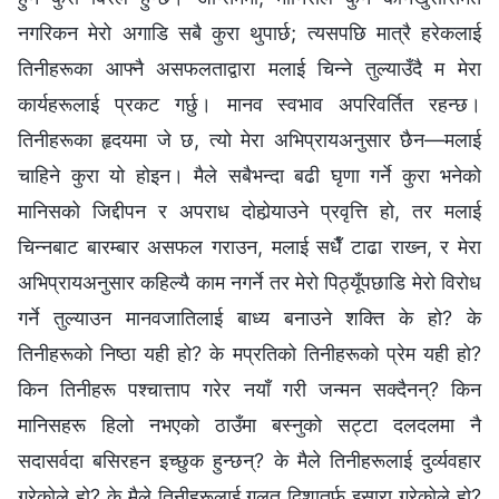
नगरिकन मेरो अगाडि सबै कुरा थुपार्छ; त्यसपछि मात्रै हरेकलाई
तिनीहरूका आफ्नै असफलताद्वारा मलाई चिन्‍ने तुल्याउँदै म मेरा
कार्यहरूलाई प्रकट गर्छु। मानव स्वभाव अपरिवर्तित रहन्छ।
तिनीहरूका हृदयमा जे छ, त्यो मेरा अभिप्रायअनुसार छैन—मलाई
चाहिने कुरा यो होइन। मैले सबैभन्दा बढी घृणा गर्ने कुरा भनेको
मानिसको जिद्दीपन र अपराध दोहोर्‍याउने प्रवृत्ति हो, तर मलाई
चिन्‍नबाट बारम्‍बार असफल गराउन, मलाई सधैँ टाढा राख्‍न, र मेरा
अभिप्रायअनुसार कहिल्यै काम नगर्ने तर मेरो पिठ्यूँपछाडि मेरो विरोध
गर्ने तुल्याउन मानवजातिलाई बाध्य बनाउने शक्ति के हो? के
तिनीहरूको निष्ठा यही हो? के मप्रतिको तिनीहरूको प्रेम यही हो?
किन तिनीहरू पश्‍चात्ताप गरेर नयाँ गरी जन्‍मन सक्दैनन्? किन
मानिसहरू हिलो नभएको ठाउँमा बस्‍नुको सट्टा दलदलमा नै
सदासर्वदा बसिरहन इच्‍छुक हुन्छन्? के मैले तिनीहरूलाई दुर्व्यवहार
गरेकोले हो? के मैले तिनीहरूलाई गलत दिशातर्फ इसारा गरेकोले हो?