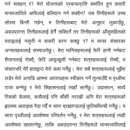
गर्न सक्छन् र? मेरो योजनाको प्रबन्धप्रति समर्पित हुन कसरी
मानवजातिले आफैलाई बलिदान गर्न सक्दैन? जब तिनीहरूले उच्‍च
सोरमा बिन्ती गर्छन्, म तिनीहरूबाट मेरो अनुहार लुकाउँछु,
अबउप्रान्त तिनीहरूलाई हेर्नै सक्दिनँ तर तिनीहरूको आँसुसहितको
रुवाइलाई नसुनी म कसरी बस्‍न सक्छु र? म मानव संसारका
अन्यायहरूलाई सच्याउनेछु। मेरा मानिसहरूलाई फेरि हानी गर्नबाट
शैतानलाई रोक्दै, फेरि आफूखुसी गर्नबाट शत्रुहरूलाई रोक्दै, म
संसारभरि मेरै हातद्वारा मेरो काम गर्नेछु। मेरा सबै शत्रुहरूलाई भुइँमा
लडेर मेरो अगाडि आफ्‍ना अपराधहरू स्वीकार गर्ने तुल्याउँदै म पृथ्वीमा
राजा बन्‍नेछु र मेरो सिंहासनलाई त्यहाँ सार्नेछु। उदासपन, साथै
रिसको बेलामा, कसैलाई पनि बाँकी नराखी अनि मेरा शत्रुहरूको
हृदयमा आतङ्क पैदा गर्दै म सारा ब्रह्माण्डलाई कुल्चिमिल्ची गर्नेछु। म
सारा पृथ्वीलाई अवशेषमा परिवर्तन गर्नेछु, र मेरा शत्रुहरूलाई त्यही
अवशेषमा खसाल्‍नेछु, ताकि अबउप्रान्त तिनीहरूले मानवजातिलाई