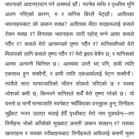
भावनाको आदनप्रदान गर्न असमर्थ छौं। स्वर्गमा माथि र पृथ्वीमा मुनि
अलग गरिएको कारण, म र मानिस बिरलै भेट्छौं। अतीतका
भावनाहरूबाट को उम्कन सक्छ? अतीतका मीठा यादहरूलाई कसले
रोक्‍न सक्छ र? विगतका भावनाहरू जारी रहोस् भन्‍ने आशा कसले
गर्दैन र? कसले मेरो आगमनको तृष्णा गर्दैन र? मानिससँगको मेरो
मिलापको लागि कसले तृष्णा गर्दैन र? मेरो हृदय बेचैन छ, र मानिसको
आत्मा अत्यन्तै चिन्तित छ। आत्मामा उस्तै भए पनि, हामी त्यति
एकसाथ हुन सक्दैनौं, र हामी त्यति एकअर्कालाई भेट्न सक्दैनौं।
त्यसैले सारा मानवजातिको जीवन शोकले भरिएको छ र यसमा
जोशको कमी छ, किनभने मानिसले सधैँ मेरो तृष्णा गरेको छ। यो
यस्तो छ मानौं मानवजाति स्वर्गबाट फ्याँकिएका वस्तुहरू हुन्; तिनीहरू
भुइँबाट नजर उठाएर मलाई हेर्दै पृथ्वीबाट मेरो नाम पुकार्छन्—तर
तिनीहरू भोको ब्‍वाँसोको मुखबाट कसरी उम्कन सक्छन् र? यसका
खतराहरू र यसका परीक्षाहरूबाट तिनीहरूले आफैलाई कसरी मुक्त