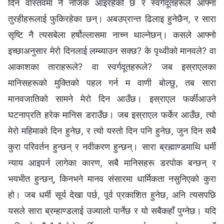
दिन वास्तवमा नै नजिक आइरहेको छ र स्वर्गदूतहरूले आफ्‍ना
तुरहीहरूलाई फुकिरहेका छन्। अबउप्रान्त ढिलाइ हुनेछैन, र सारा
सृष्टि नै त्यसबेला हर्षोल्लासमा नाच्‍न थाल्‍नेछन्। कसले आफ्‍नो
इच्‍छाअनुसार मेरो दिनलाई लम्ब्याउन सक्छ? के पृथ्वीको मानवले? वा
आकाशका ताराहरूले? वा स्वर्गदूतहरूले? जब इस्राएलका
मानिसहरूको मुक्तिको पहल गर्न म वाणी बोल्छु, तब सारा
मानवजातिको सामने मेरो दिन आउँछ। इस्राएल फर्कीआउने
घटनाप्रति हरेक मानिस डराउँछ। जब इस्राएल फर्केर आउँछ, त्यो
मेरो महिमाको दिन हुनेछ, र त्यो यस्तो दिन पनि हुनेछ, जुन दिन सबै
कुरा परिवर्तन हुन्छन् र नवीकरण हुन्छन्। सारा ब्रह्माण्डमाथि धर्मी
न्याय आइपर्न लागेका कारण, सबै मानिसहरू डरपोक बन्छन् र
भयभीत हुन्छन्, किनभने मानव संसारमा धार्मिकता नसुनिएको कुरा
हो। जब धर्मी सूर्य देखा पर्छ, पूर्व प्रकाशित हुनेछ, अनि त्यसपछि
यसले सारा ब्रम्‍हाण्डलाई उज्यालो पार्नेछ र यो सबैकहाँ पुग्नेछ। यदि