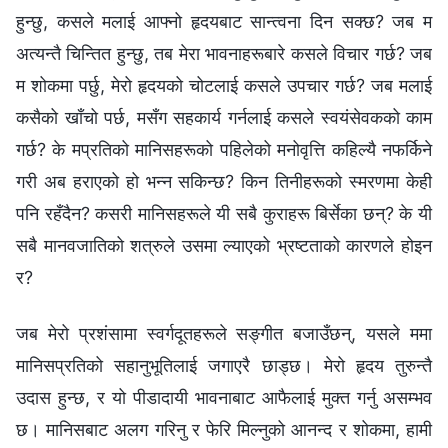
हुन्छु, कसले मलाई आफ्‍नो हृदयबाट सान्त्वना दिन सक्छ? जब म
अत्यन्तै चिन्तित हुन्छु, तब मेरा भावनाहरूबारे कसले विचार गर्छ? जब
म शोकमा पर्छु, मेरो हृदयको चोटलाई कसले उपचार गर्छ? जब मलाई
कसैको खाँचो पर्छ, मसँग सहकार्य गर्नलाई कसले स्वयंसेवकको काम
गर्छ? के मप्रतिको मानिसहरूको पहिलेको मनोवृत्ति कहिल्यै नफर्किने
गरी अब हराएको हो भन्न सकिन्छ? किन तिनीहरूको स्मरणमा केही
पनि रहँदैन? कसरी मानिसहरूले यी सबै कुराहरू बिर्सेका छन्? के यी
सबै मानवजातिको शत्रुले उसमा ल्याएको भ्रष्टताको कारणले होइन
र?
जब मेरो प्रशंसामा स्वर्गदूतहरूले सङ्गीत बजाउँछन्, यसले ममा
मानिसप्रतिको सहानुभूतिलाई जगाएरै छाड्छ। मेरो हृदय तुरुन्तै
उदास हुन्छ, र यो पीडादायी भावनाबाट आफैलाई मुक्त गर्नु असम्‍भव
छ। मानिसबाट अलग गरिनु र फेरि मिल्‍नुको आनन्द र शोकमा, हामी