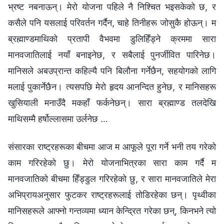
भ्रष्ट नबनाऊन्। मेरो योजना पहिले नै निश्‍चित भइसकेको छ, र
कसैले पनि यसलाई परिवर्तन गर्दैन, चाहे तिनीहरू जोसुकै होऊन्। म
ब्रह्माण्डमाथिको प्रतापी वैभवमा डुलिहिँड्ने क्रममा सारा
मानवजातिलाई नयाँ बनाइनेछ, र सबैलाई पुनर्जीवित पारिनेछ।
मानिसले अबउप्रान्त कहिल्यै पनि बिलौना गर्नेछैन, सहयोगको लागि
मलाई पुकार्नेछैन। त्यसपछि मेरो हृदय आनन्दित हुनेछ, र मानिसहरू
खुसियाली मनाउँदै मकहाँ फर्कनेछन्। सारा ब्रह्माण्ड तलदेखि
माथिसम्मै हर्षोल्लासमा उर्लनेछ …
संसारका राष्ट्रहरूका बीचमा आज म आफूले पूरा गर्ने भनी तय गरेको
काम गरिरहेको छु। मेरो योजनाभित्रका सारा काम गर्दै म
मानवजातिको बीचमा हिँड्डुल गरिरहेको छु, र सारा मानवजातिले मेरा
अभिप्रायअनुसार फुटकर राष्ट्रहरूलाई तोडिरहेका छन्। पृथ्वीका
मानिसहरूले आफ्‍नो गन्तव्यमा ध्यान केन्द्रित गरेका छन्, किनभने त्यो