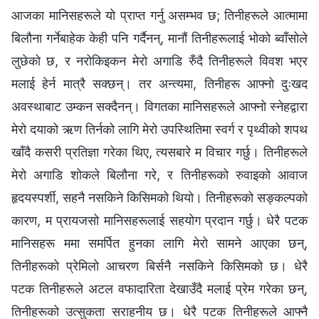
आजका मानिसहरूले यो प्राप्त गर्नु असम्‍भव छ; तिनीहरूले आत्मामा
बिलौना गर्नेबाहेक केही पनि गर्दैनन्, मानौं तिनीहरूलाई भोको ब्‍वाँसोले
लुछेको छ, र नरोकिइकन मेरो अगाडि रुँदै तिनीहरूले विवश भएर
मलाई हेर्न मात्रै सक्छन्। तर अन्त्यमा, तिनीहरू आफ्‍नो दुःखद
अवस्थाबाट उम्कन सक्दैनन्। विगतका मानिसहरूले आफ्‍नो स्‍नेहद्वारा
मेरो दयाको ऋण तिर्नको लागि मेरो उपस्थितिमा स्वर्ग र पृथ्वीको शपथ
खाँदै कसरी प्रतिज्ञा गरेका थिए, त्यसबारे म विचार गर्छु। तिनीहरूले
मेरो अगाडि शोकले बिलौना गरे, र तिनीहरूको रुवाइको आवाज
हृदयस्पर्शी, सहनै नसकिने किसिमको थियो। तिनीहरूको सङ्कल्‍पको
कारण, म प्रायजसो मानिसहरूलाई सहयोग प्रदान गर्छु। धेरै पटक
मानिसहरू ममा समर्पित हुनका लागि मेरो सामने आएका छन्,
तिनीहरूको प्रेमिलो आचरण बिर्सनै नसकिने किसिमको छ। धेरै
पटक तिनीहरूले अटल वफादारिता देखाउँदै मलाई प्रेम गरेका छन्,
तिनीहरूको उत्सुकता सराहनीय छ। धेरै पटक तिनीहरूले आफ्‍नै