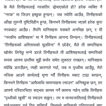
के मैले तिनीहरूलाई नरकतिर डोर्‍याएकोले हो? हरेक व्यक्ति नै
“नरक” मा जिउन इच्‍छुक हुन्छन्। जब ज्योति आउँछ, तिनीहरूको
आँखा तुरुन्तै दृष्टिविहीन हुन्छ, किनभने तिनीहरूमा भएको हरेक कुरा
नरकबाट आउँछ। तैपनि मानिसहरू यसबारे अनभिज्ञ छन्, र यी
“नरकीय आशिषहरू” मा नै तिनीहरू आनन्द लिन्छन्। तिनीहरूलाई
“तिनीहरूको अस्तित्वको मूलविना” नै छोडेर, मैले ती सम्पत्तिहरू
खोसेर लिनेछु भन्‍ने डरले तिनीहरूले ती आशिषहरूलाई सम्पत्तिको
रूपमा आफ्‍ना छातीमा मुठ्ठी कसेर समेत लुकाएर राख्छन्। मानिसहरू
मदेखि डराउँछन्, त्यही कारणले गर्दा, जब म पृथ्वीमा आउँछु, मेरो
नजिक आउने कार्यलाई घृणा गर्दै तिनीहरू मबाट टाढा बस्छन्,
किनभने तिनीहरू “आफैमाथि समस्याहरू ल्याउन” अनिच्‍छुक छन्, तर
आफ्‍नो परिवारभित्र सद्‌भाव कायम गर्ने कामना गर्छन् ताकि तिनीहरू
“पृथ्वीको खुसी” मा रमाउन सकून्। तर म मानवजातिलाई तिनीहरूले
चाहेअनुसार गर्न दिन सक्दिनँ, किनभने मानिसको परिवारलाई नष्ट