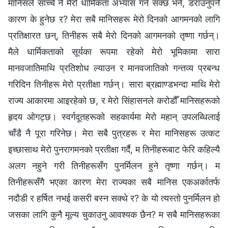
मानिसले साँच्‍चै नै मेरो धार्मिकता अभ्यास गर्न सक्छ भने, डराउनुपर्ने
कारण के हुनेछ र? मेरा सबै मानिसहरू मेरो दिनको आगमनको लागि
प्रतिक्षारत छन्, तिनीहरू सबै मेरो दिनको आगमनको तृष्‍णा गर्छन्।
मैले धार्मिकताको सूर्यका रूपमा रहेको मेरो भूमिकामा सारा
मानवजातिमाथि प्रतिशोध ल्याउन र मानवजातिको गन्तव्य प्रबन्ध
गरिदिन तिनीहरू मेरो प्रतीक्षा गर्छन्। सारा ब्रह्माण्डभन्दा माथि मेरो
राज्य आकारमा आइरहेको छ, र मेरो सिंहासनले करोडौँ मानिसहरूको
हृदय ओगट्छ। स्वर्गदूतहरूको सहकार्यमा मेरो महान् उपलब्धिलाई
चाँडै नै पूरा गरिनेछ। मेरा सबै पुत्रहरू र मेरा मानिसहरू उत्कट
इच्‍छासाथ मेरो पुनरागमनको प्रतीक्षा गर्दै, म तिनीहरूबाट फेरि कहिल्यै
अलग नहुने गरी तिनीहरूसँग पुनर्मिलन हुने तृष्णा गर्छन्। म
तिनीहरूसँगै भएका कारण मेरा राज्यका सबै मानिस एकअर्कातर्फ
नदौडी र हर्षित नभई कसरी बस्‍न सक्थे र? के यो त्यस्तो पुनर्मिलन हो
जसका लागि कुनै मूल्य चुकाउनु आवश्यक छैन? म सबै मानिसहरूका