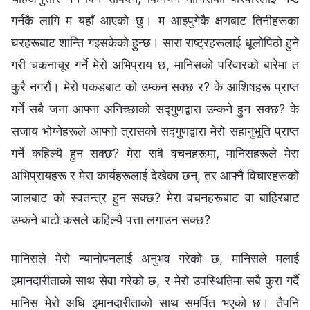
गर्नकै लागि म यहाँ आएको छु। म आइपुगेकै क्षणबाट तिनीहरूका
घरहरूबाट शान्ति गइसकेको हुन्छ। सारा राष्ट्रहरूलाई धूलोपिठो हुने
गरी चकनाचूर गर्ने मेरो अभिप्राय छ, मानिसको परिवारको बारेमा त
कुरै नगरौं। मेरो पकडबाट को उम्कन सक्छ र? के आशिषहरू प्राप्त
गर्ने सबै जना आफ्‍ना अनिच्छाको सद्गुणद्वारा उम्कने हुन सक्छ? के
सजाय भोग्‍नेहरूले आफ्‍नो त्रासको सद्गुणद्वारा मेरो सहानुभूति प्राप्त
गर्ने कहिल्यै हुन सक्छ? मेरा सबै वचनहरूमा, मानिसहरूले मेरा
अभिप्रायहरू र मेरा कार्यहरूलाई देखेका छन्, तर आफ्‍नै विचारहरूको
जालबाट को स्वतन्त्र हुन सक्छ? मेरा वचनहरूबाट वा बाहिरबाट
उम्कने बाटो कसले कहिल्यै पत्ता लगाउन सक्छ?
मानिसले मेरो न्यानोपनलाई अनुभव गरेको छ, मानिसले मलाई
इमानदारीताको साथ सेवा गरेको छ, र मेरो उपस्थितिमा सबै कुरा गर्दै
मानिस मेरो अघि इमानदारीताको साथ समर्पित भएको छ। तैपनि