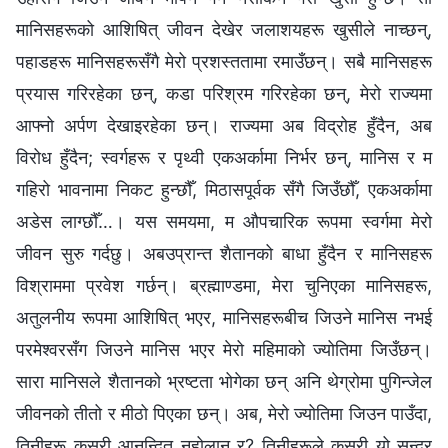
मानिसहरूको आशिषित् जीवन देखेर जलाशयहरू खुसीले नाच्छन्,
पहाडहरू मानिसहरूसँगै मेरो प्रशस्ततामा रमाउँछन्। सबै मानिसहरू
प्रयास गरिरहेका छन्, कडा परिश्रम गरिरहेका छन्, मेरो राज्यमा
आफ्नो अर्पण देखाइरहेका छन्। राज्यमा अब विद्रोह हुँदैन, अब
विरोध हुँदैन; स्वर्गहरू र पृथ्वी एकअर्कामा निर्भर छन्, मानिस र म
गहिरो भावनामा निकट हुन्छौँ, मिठासपूर्वक सँगै जिउँछौँ, एकअर्कामा
अडेस लाग्छौँ…। यस समयमा, म औपचारिक रूपमा स्वर्गमा मेरो
जीवन सुरु गर्दछु। अबउप्रान्त शैतानको बाधा हुँदैन र मानिसहरू
विश्राममा प्रवेश गर्छन्। ब्रह्माण्डमा, मेरा चुनिएका मानिसहरू,
अतुलनीय रूपमा आशिषित् भएर, मानिसहरूबीच जिउने मानिस नभई
परमेश्‍वरसँग जिउने मानिस भएर मेरो महिमाको ज्योतिमा जिउँछन्।
सारा मानिसले शैतानको भ्रष्टता भोगेका छन् अनि थेग्रोमा पुगिन्जेल
जीवनको तीतो र मीठो पिएका छन्। अब, मेरो ज्योतिमा जिउन पाउँदा,
तिनीहरू कसरी आनन्दित नहोलान् र? तिनीहरूले कसरी यो सुन्दर