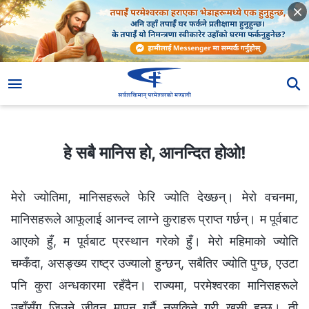
हे सबै मानिस हो, आनन्दित होओ!
हे सबै मानिस हो, आनन्दित होओ!
मेरो ज्योतिमा, मानिसहरूले फेरि ज्योति देख्छन्। मेरो वचनमा,
मानिसहरूले आफूलाई आनन्द लाग्ने कुराहरू प्राप्त गर्छन्। म पूर्वबाट
आएको हुँ, म पूर्वबाट प्रस्थान गरेको हुँ। मेरो महिमाको ज्योति
चम्कँदा, असङ्ख्य राष्ट्र उज्यालो हुन्छन्, सबैतिर ज्योति पुग्छ, एउटा
पनि कुरा अन्धकारमा रहँदैन। राज्यमा, परमेश्‍वरका मानिसहरूले
उहाँसँग जिउने जीवन मापन गर्नै नसकिने गरी खुसी हुन्छ। ती