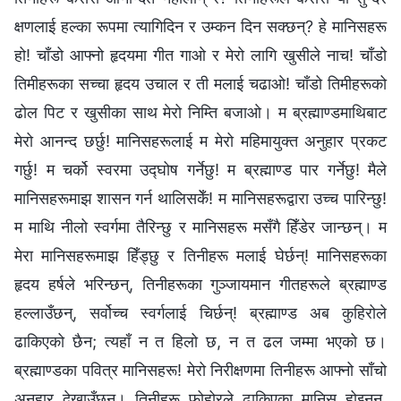
क्षणलाई हल्का रूपमा त्यागिदिन र उम्कन दिन सक्छन्? हे मानिसहरू
हो! चाँडो आफ्नो हृदयमा गीत गाओ र मेरो लागि खुसीले नाच! चाँडो
तिमीहरूका सच्चा हृदय उचाल र ती मलाई चढाओ! चाँडो तिमीहरूको
ढोल पिट र खुसीका साथ मेरो निम्ति बजाओ। म ब्रह्माण्डमाथिबाट
मेरो आनन्द छर्छु! मानिसहरूलाई म मेरो महिमायुक्त अनुहार प्रकट
गर्छु! म चर्को स्वरमा उद्घोष गर्नेछु! म ब्रह्माण्ड पार गर्नेछु! मैले
मानिसहरूमाझ शासन गर्न थालिसकेँ! म मानिसहरूद्वारा उच्च पारिन्छु!
म माथि नीलो स्वर्गमा तैरिन्छु र मानिसहरू मसँगै हिँडेर जान्छन्। म
मेरा मानिसहरूमाझ हिँड्छु र तिनीहरू मलाई घेर्छन्! मानिसहरूका
हृदय हर्षले भरिन्छन्, तिनीहरूका गुञ्जायमान गीतहरूले ब्रह्माण्ड
हल्लाउँछन्, सर्वोच्च स्वर्गलाई चिर्छन्! ब्रह्माण्ड अब कुहिरोले
ढाकिएको छैन; त्यहाँ न त हिलो छ, न त ढल जम्मा भएको छ।
ब्रह्माण्डका पवित्र मानिसहरू! मेरो निरीक्षणमा तिनीहरू आफ्नो साँचो
अनुहार देखाउँछन्। तिनीहरू फोहोरले ढाकिएका मानिस होइनन्,