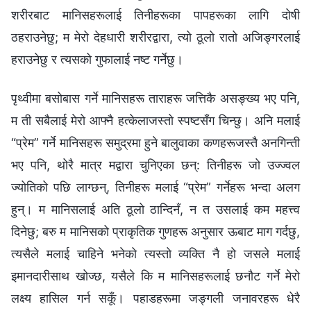
शरीरबाट मानिसहरूलाई तिनीहरूका पापहरूका लागि दोषी
ठहराउनेछु; म मेरो देहधारी शरीरद्वारा, त्यो ठूलो रातो अजिङ्गरलाई
हराउनेछु र त्यसको गुफालाई नष्ट गर्नेछु।
पृथ्वीमा बसोबास गर्ने मानिसहरू ताराहरू जत्तिकै असङ्ख्य भए पनि,
म ती सबैलाई मेरो आफ्नै हत्केलाजस्तो स्पष्टसँग चिन्‍छु। अनि मलाई
“प्रेम” गर्ने मानिसहरू समुद्रमा हुने बालुवाका कणहरूजस्तै अनगिन्ती
भए पनि, थोरै मात्र मद्वारा चुनिएका छन्: तिनीहरू जो उज्ज्वल
ज्योतिको पछि लाग्छन्, तिनीहरू मलाई “प्रेम” गर्नेहरू भन्दा अलग
हुन्। म मानिसलाई अति ठूलो ठान्दिनँ, न त उसलाई कम महत्त्व
दिनेछु; बरु म मानिसको प्राकृतिक गुणहरू अनुसार ऊबाट माग गर्दछु,
त्यसैले मलाई चाहिने भनेको त्यस्तो व्यक्ति नै हो जसले मलाई
इमानदारीसाथ खोज्छ, यसैले कि म मानिसहरूलाई छनौट गर्ने मेरो
लक्ष्य हासिल गर्न सकूँ। पहाडहरूमा जङ्गली जनावरहरू धेरै