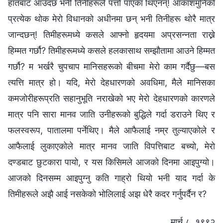
हातबाट आउँदछ भनी तिनीहरूले पत्तो पाएका थिएनन्! आकाशमुनिको
प्रत्येक थोक मेरो विधानको अधीनमा छन् भनी तिनीहरू थोरै मात्र
जान्दछन्! तिमीहरूमध्ये कसले आफ्नो हृदयमा अप्रसन्नता राख्ने
हिम्मत गर्छौ? तिमीहरूमध्ये कसले हलकासाथ सम्झौतामा आउने हिम्मत
गर्छौ? म भर्खरै चुपचाप मानिसहरूको बीचमा मेरो काम गर्दैछु—बस
त्यत्ति मात्र हो। यदि, मेरो देहधारणको अवधिमा, मैले मानिसका
कमजोरीहरूप्रति सहानुभूति नराखेको भए मेरो देहधारणको कारणले
मात्र पनि सारा मानव जाति उनीहरूको बुद्धिले गर्दा डराउने थिए र
फलस्वरूप, पातालमा पर्नेथिए। मैले आफैलाई नम्र तुल्याएकोले र
आफैलाई लुकाएकोले मात्र मानव जाति विपत्तिबाट बच्यो, मेरो
दण्डबाट छुटकारा पायो, र यस किसिमले आजको दिनमा आइपुग्यो।
आजको दिनसम्म आइपुग्‍नु कति गाह्रो थियो भनी याद गर्दा के
तिमीहरूले अझै आई नसकेको भोलिलाई अझ धेरै कदर गर्नुपर्दैन र?
मार्च ८, १९९२