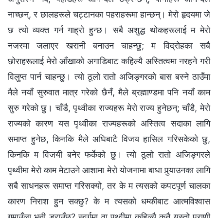
नाच्छन्, र छालहरूले चट्टानका पहराहरूमा हान्छन्। मेरो हृदयमा जे
छ त्यो व्यक्त गर्न गाह्रो हुन्छ। सबै अशुद्ध थोकहरूलाई म मेरो
नजरमा जलाएर खरानी बनाउन चाहन्छु; म विद्रोहका सबै
छोराहरूलाई मेरो आँखाको अगाडिबाट कहिल्यै अस्तित्वमा नरहने गरी
विलुप्त पार्न चाहन्छु। त्यो ठूलो रातो अजिङ्गरको बास बस्ने ठाउँमा
मैले नयाँ सुरुवात मात्र गरेको छैनँ, मैले ब्रह्माण्डमा पनि नयाँ काम
सुरु गरेको छु। चाँडै, पृथ्वीका राज्यहरू मेरो राज्य हुनेछन्; चाँडै, मेरो
राज्यको कारण यस पृथ्वीका राज्यहरूको अस्तित्व सदाका लागि
समाप्त हुनेछ, किनकि मैले अघिबाटै विजय हासिल गरिसकेको छु,
किनकि म विजयी बनेर फर्केको छु। त्यो ठूलो रातो अजिङ्गरले
पृथ्वीमा मेरो काम मेटाउने आशामा मेरो योजनामा बाधा पुर्‍याउनका लागि
सबै साधनहरू समाप्त गरिसक्यो, तर के म त्यसको कपटपूर्ण चालका
कारण निराश हुन सक्छु? के म त्यसको धम्कीबाट आत्मविश्‍वास
गुमाउँला भनी डराउँछु? स्वर्गमा वा पृथ्वीमा कहिल्यै कुनै यस्तो प्राणी