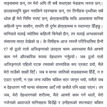
सङ्ख्यामा छन्, तर मेरो अघि ती सबै सधाएका भेडाहरू जस्ता छन्।
छालहरूमुनि बुझ्न नसकिने रहस्यहरू छन्, तर तिनीहरू पृथ्वीका सबै
थोक झैं मेरो निम्ति स्पष्ट छन्; क्षेत्रहरूदेखि माथि आकाशमा मानिस
कहिल्यै पुग्न सक्दैन, तापनि ती दुर्गम क्षेत्रहरूमा म स्वतन्त्र हिँड्छु।
मानिसले मलाई ज्योतिमा कहिल्यै चिनेको छैन, तर मलाई अन्धकारको
संसारमा मात्र देखेको छ। के तिमीहरू आज त्यस्तै परिस्थितिमा छैनौ
र? यो ठूलो रातो अजिङ्गरको उपद्रव चरम अवस्थामा मैले आफ्नो
काम गर्न औपचारिक रूपमा देहधारण गर्नुपर्‍यो। जब ठूलो रातो
अजिङ्गरले पहिलो पटक त्यसको वास्तविक रूप प्रकट गर्‍यो, मैले
मेरो नाउँको साक्षी दिएँ। जब म मानव जातिको सडकहरूमा हिँडेँ, न त
एउटा प्राणी, न एक जना व्यक्ति चकित भएर जागृत भयो, यसैले जब
म देहधारण गरी मानव संसारमा आएँ त्यो कसैले पनि थाहा पाएन। तर
जब, मेरो देहधारणको शरीरमा, मैले आफ्नो काम गर्न थालें, मेरो
गर्जनको आवाजले मानिसहरू बिउँझे र उनीहरूको सपनाबाट चकित