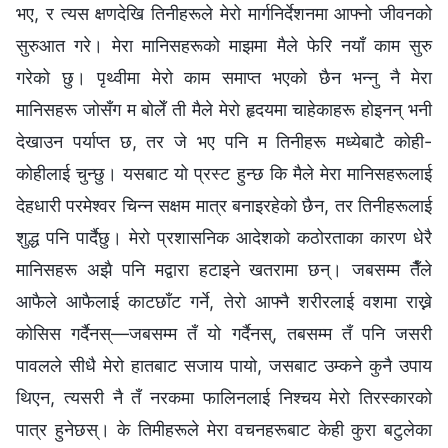
भए, र त्यस क्षणदेखि तिनीहरूले मेरो मार्गनिर्देशनमा आफ्नो जीवनको
सुरुआत गरे। मेरा मानिसहरूको माझमा मैले फेरि नयाँ काम सुरु
गरेको छु। पृथ्वीमा मेरो काम समाप्त भएको छैन भन्‍नु नै मेरा
मानिसहरू जोसँग म बोलेँ ती मैले मेरो हृदयमा चाहेकाहरू होइनन् भनी
देखाउन पर्याप्त छ, तर जे भए पनि म तिनीहरू मध्येबाटै कोही-
कोहीलाई चुन्छु। यसबाट यो प्रस्ट हुन्छ कि मैले मेरा मानिसहरूलाई
देहधारी परमेश्‍वर चिन्न सक्षम मात्र बनाइरहेको छैन, तर तिनीहरूलाई
शुद्ध पनि पार्दैछु। मेरो प्रशासनिक आदेशको कठोरताका कारण धेरै
मानिसहरू अझै पनि मद्वारा हटाइने खतरामा छन्। जबसम्म तैँले
आफैले आफैलाई काटछाँट गर्ने, तेरो आफ्नै शरीरलाई वशमा राख्ने
कोसिस गर्दैनस्—जबसम्म तँ यो गर्दैनस्, तबसम्‍म तँ पनि जसरी
पावलले सीधै मेरो हातबाट सजाय पायो, जसबाट उम्कने कुनै उपाय
थिएन, त्यसरी नै तँ नरकमा फालिनलाई निश्चय मेरो तिरस्कारको
पात्र हुनेछस्। के तिमीहरूले मेरा वचनहरूबाट केही कुरा बटुलेका