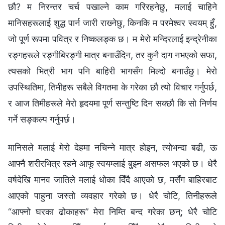
छौ? म निरन्तर चर्च पखाल्ने काम गरिरहनेछु, मलाई चाहिने
मानिसहरूलाई शुद्ध पार्न जारी राख्‍नेछु, किनकि म परमेश्‍वर स्वयम् हुँ,
जो पूर्ण रूपमा पवित्र र निष्कलङ्क छ। म मेरो मन्दिरलाई इन्द्रेनीका
रङ्गहरूले रङ्गीबिरङ्गी मात्र बनाउँदिन, तर कुनै दाग नभएको सफा,
त्यसको भित्री भाग पनि बाहिरी भागसँग मिल्दो बनाउँछु। मेरो
उपस्थितिमा, तिमीहरू सबैले विगतमा के गरेका छौ त्यो विचार गर्नुपर्छ,
र आज तिमीहरूले मेरो हृदयमा पूर्ण सन्तुष्टि दिन सक्छौ कि सो निर्णय
गर्ने सङ्कल्प गर्नुपर्छ।
मानिसले मलाई मेरो देहमा नचिन्‍ने मात्र होइन, त्योभन्दा बढी, ऊ
आफ्नै शरीरभित्र रहने आफू स्वयम्लाई बुझ्न असफल भएको छ। धेरै
वर्षदेखि मानव जातिले मलाई धोका दिँदै आएको छ, मसँग बाहिरबाट
आएको पाहुना जस्तो व्यवहार गरेको छ। धेरै चोटि, तिनीहरूले
“आफ्नो घरका ढोकाहरू” मेरा निम्ति बन्द गरेका छन्; धेरै चोटि