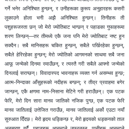
गर्ने भनेर अनिश्चित हुन्छन्, र उनीहरूका कुरूप अनुहारहरू कसरी
लुकाउने होला भनी अझै अनिश्चित हुन्छन्। तिनीहरू ती
पशुहरूजस्ता छन् जो मेरो ज्योतिबाट भाग्छन् र पहाडका गुफाहरूमा
शरण लिन्छन्—तर तीमध्ये एकै जना पनि मेरो ज्योतिबाट नष्ट हुन
सक्दैन। सबै मानिसहरू चकित हुन्छन्, सबैले पर्खिरहेका हुन्छन्,
सबैले हेरिरहेका हुन्छन्; मेरो ज्योतिको आगमनको साथमा सबै जना
आफू जन्मेको दिनमा रमाउँछन्, र त्यस्तै गरी सबैले आफ्नो जन्मेको
दिनलाई सराप्छन्। विवादास्पद भावनाहरू व्यक्त गर्न असम्भव हुन्छ;
आत्म-निन्दाका आँसुहरूको नदीहरू बग्छन्; र तीव्र प्रवाहमा बगेर
जान्छन्, एकै क्षणमा नाम-निसाना मेटिने गरी हराउँछन्। एक पटक
फेरि, मेरो दिन सारा मानव जातिको नजिक पुग्छ, एक पटक फेरि
मानव जातिलाई उत्तेजित गराउँछ, मानव जातिलाई अर्को एउटा नयाँ
सुरुआत दिँदछ। मेरो हृदय धड्किन्छ र, मेरो हृदयको धड्कनको ताल
अनुसरण गर्दै, पहाडहरू आनन्दले उफ्रन्छन्, पानीहरू आनन्दले