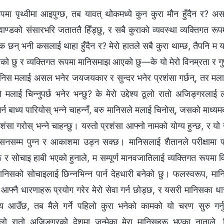
ा पृथ्वीमा आइपुग्छ, तब यावत् थोकमध्ये कुन कुरा मौन हुँदैन र? अस
ह्माण्डको संसारभरि जताततै हिँड्छु, र सबै कुराको व्यवस्था व्यक्तिगत रू
नक छन् भनी कसलाई थाहा हुँदैन र? मेरो हातले सबै कुरा थाम्छ, तैपनि म 
को छु र व्यक्तिगत रूपमा मानिसमाझ आएको छु—के यो मेरो विनम्रता र गुप
 मानिस मलाई असल भनेर जयजयकार र सुन्दर भनेर प्रशंसा गर्छन्, तर मलाई
लाई चिन्नुपर्छ भनेर भन्छु? के मेरो उद्देश्य ठूलो रातो अजिङ्गरलाई ल
र्न बाध्य पारियोस् भन्‍ने चाहन्नँ, बरु मानिसले मलाई चिनोस्, जसको माध्यम
शंसा गरोस् भन्‍ने चाहन्छु। यस्तो प्रशंसा आफ्नो नामको योग्य हुन्छ, र यो
ंहासनसम्म पुग्न र आकाशमा उड्न सक्छ। मानिसलाई शैतानले परीक्षामा पार
 र सोचाइ हाबी भएको हुनाले, म सम्पूर्ण मानवजातिलाई व्यक्तिगत रूपमा 
मानिसको सोचाइलाई छिन्नभिन्न पार्न देहधारी बनेको छु। फलस्वरूप, मानि
र आफ्नै धारणाहरू प्रयोग गरेर मेरो सेवा गर्न छोड्छ, र यसरी मानिसका धा
 आउँछ, तब मैले गर्ने पहिलो कुरा भनेको कामको यो चरण सुरु गर्न
ूलो रातो अजिङ्गरको देशमा जन्मेका मेरा मानिसहरू भएका नाताले, त