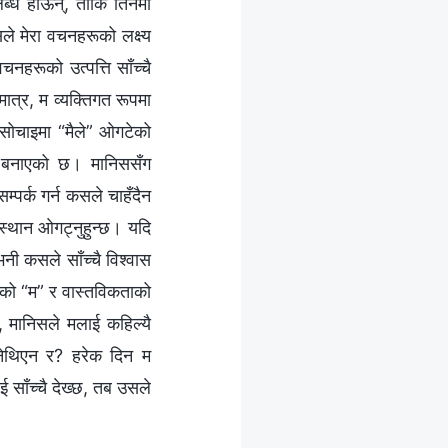
लब्ध होऊन्, ताकि तिनमा
ले मेरा वचनहरूको लक्ष्य
हरूको उत्पत्ति साँच्चै
ात्र, म व्यक्तिगत रूपमा
सोचाइमा “मैले” ओगटेको
न बनाएको छ। मानिससँग
म्पर्क गर्न कसले चाहँदैन
त स्थान ओगट्नुहुन्छ। यदि
नी कसले साँच्चै विश्‍वास
भएको “म” र वास्तविकताको
, मानिसले मलाई कहिल्यै
ुनेथिएन र? हरेक दिन म
 साँच्चै देख्छ, तब उसले