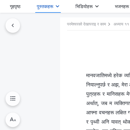
गृहपृष्ठ
पुस्तकहरू
भिडियोहरू
भजनहरू
परमेश्‍वरको देखापराइ र काम
अध्याय ११
मानवजातिमध्ये हरेक व्यक
नियाल्नुपर्छ र अझ, मेरा 
पुत्रहरू र मानिसहरू म
अर्थात्, जब म व्यक्तिगत 
आफ्ना वचनहरू लक्षित गर्
र पृथ्वी अनि यावत् थो