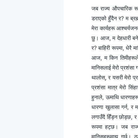
जब राज्य औपचारिक रूपम
डराएको हुँदैन र? म ब्र
मेरा कार्यहरू आश्चर्यज
छु। आज, म देहधारी बने
र? बाहिरी रूपमा, धेरै
आज, म किन तिमीहरूले म
मानिसलाई मेरो प्रशंसा ग
थालोस्, र यसरी मेरो प्र
प्रशंसा मात्र मेरो सि
हुनाले, ऊमाथि धारणाहरू
धारणा खुलासा गर्न, र 
लगाउँदै हिँड्न छोड्छ, 
रूपमा हट्छ। जब राज्य
मानिसहरूमाझ गर्छु। ठ