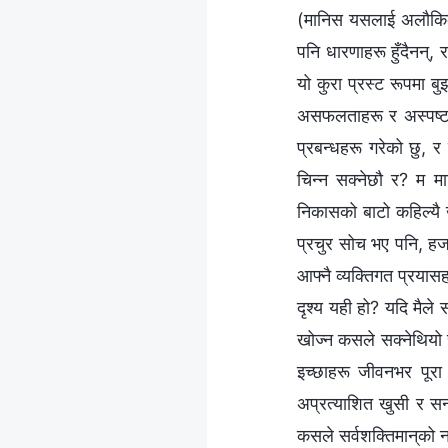
(मानिस यसलाई अलौकिक मा
पनि धारणाहरू हुँदैनन्, 
यो कुरा प्रस्ट रूपमा ब
असफलताहरू र अस्पष्टता
प्रबन्धहरू गरेको छु, र 
चिन्न सक्नेछौ र? म म
निकासको बाटो कहिल्यै ख
प्रचुर सोच भए पनि, हजार
आफ्नै व्यक्तिगत प्रयासह
दृश्य यही हो? यदि मैले
खोज्न कसले सक्नेथियो 
इच्छाहरू जीवनभर पूरा 
अप्रत्याशित खुसी र सन्त
कसले सर्वशक्तिमान्‌को न