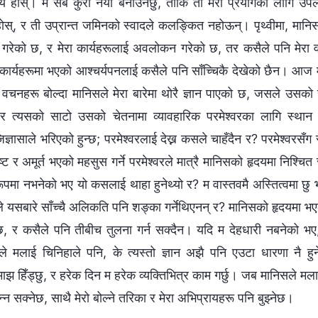
ज्य होस्। म सबै कुरा नयाँ बनाउनेछु, ताकि ती मेरो प्रयोगका लागि उप
होस्, र ती उप्रान्त जमिनको स्वादले कलङ्कित नहोऊन्। पृथ्वीमा, मानिस
गरेको छ, र मेरा कार्यहरूलाई अवलोकन गरेको छ, तर कसैले पनि मेरा वचन
 कार्यहरूमा भएको आश्चर्यपनलाई कसैले पनि साँच्चिकै देखेको छैन। आज म
चनहरू बोल्दा मानिसले मेरा बारेमा थोरै ज्ञान पाएको छ, जसले उसको 
र त्यसको साटो उसको चेतनामा व्यावहारिक परमेश्‍वरका लागि स्था
ज्ञासाले भरिएको हुन्छ; परमेश्‍वरलाई देख्न कसले चाहँदैन र? परमेश्‍वरसँग स
ट र अमूर्त भएको महसुस गर्ने परमेश्‍वरले मात्रै मानिसको हृदयमा निश्चि
रूपमा नभनेको भए यो कसलाई थाहा हुनेथ्यो र? म वास्तवमै अस्तित्वमा छु भ
ूले यसबारे साँच्चै अलिकति पनि शङ्का गर्नेथिएनन् र? मानिसको हृदयमा 
 छ, र कसैले पनि तीबीच तुलना गर्न सक्दैन। यदि म देहधारी नबनेको भए
ले मलाई चिनिहाले पनि, के त्यस्तो ज्ञान अझै पनि एउटा धारणा नै ह
 हिँड्छु, र हरेक दिन म हरेक व्यक्तिभित्र काम गर्छु। जब मानिसले मलाई
न सक्नेछ, साथै मेरो बोल्ने तरिका र मेरा अभिप्रायहरू पनि बुझ्नेछ।