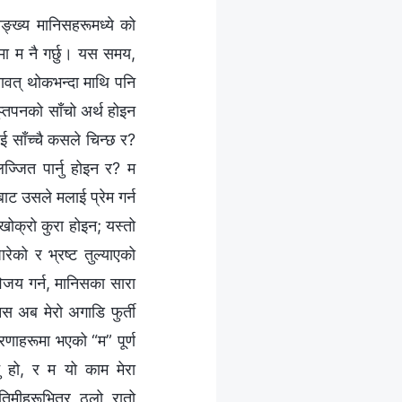
ङ्ख्य मानिसहरूमध्ये को
पमा म नै गर्छु। यस समय,
यावत् थोकभन्दा माथि पनि
्तपनको साँचो अर्थ होइन
 साँच्चै कसले चिन्छ र?
ज्जित पार्नु होइन र? म
बाट उसले मलाई प्रेम गर्न
 खोक्रो कुरा होइन; यस्तो
ेको र भ्रष्ट तुल्याएको
विजय गर्न, मानिसका सारा
स अब मेरो अगाडि फुर्ती
रणाहरूमा भएको “म” पूर्ण
ु हो, र म यो काम मेरा
िमीहरूभित्र ठूलो रातो