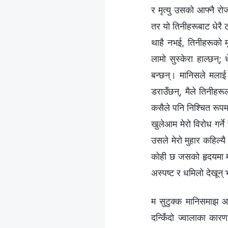
र मृत्यु उसको आफ्नै रोज
तर यो तिनीहरूबाट धेरै ट
थाहै नभई, तिनीहरूको म
लामो सुस्केरा हाल्छन्; 
बन्छन्। मानिसले मलाई स
डराउँछन्, मैले तिनीहरूल
कसैले पनि निश्चित रूपम
खुलेआम मेरो विरोध गर्
उसले मेरो मुहार कहिल्
कोही छ जसको हृदयमा म ध
अस्पष्ट र धमिलो देखून् भ
म सुटुक्क मानिसमाझ आउ
दन्किँदो ज्वालाका कार