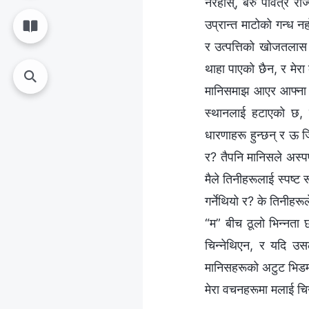
नरहोस्, बरु पवित्र रा
उप्रान्त माटोको गन्ध न
र उत्पत्तिको खोजतलास 
थाहा पाएको छैन, र मेरा
मानिसमाझ आएर आफ्ना व
स्थानलाई हटाएको छ, 
धारणाहरू हुन्छन् र ऊ जि
र? तैपनि मानिसले अस्पष्
मैले तिनीहरूलाई स्पष्ट 
गर्नेथियो र? के तिनीहर
“म” बीच ठूलो भिन्‍नता
चिन्नेथिएन, र यदि उस
मानिसहरूको अटुट भिडमाझ
मेरा वचनहरूमा मलाई चिन्