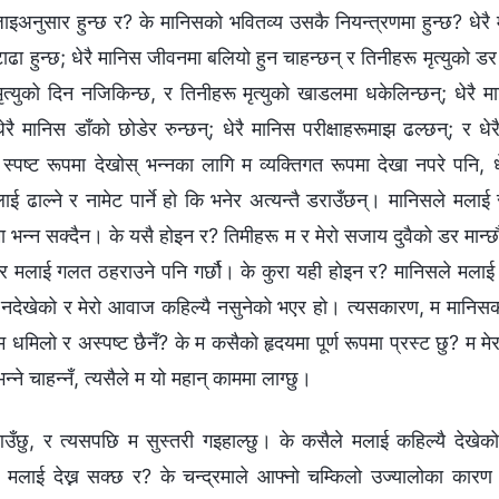
ाइअनुसार हुन्छ र? के मानिसको भवितव्य उसकै नियन्त्रणमा हुन्छ? धेरै मा
ाढा हुन्छ; धेरै मानिस जीवनमा बलियो हुन चाहन्छन् र तिनीहरू मृत्युको ड
ृत्युको दिन नजिकिन्छ, र तिनीहरू मृत्युको खाडलमा धकेलिन्छन्; धेरै म
धेरै मानिस डाँको छोडेर रुन्छन्; धेरै मानिस परीक्षाहरूमाझ ढल्छन्; र धेर
्पष्ट रूपमा देखोस् भन्नका लागि म व्यक्तिगत रूपमा देखा नपरे पनि, धेरै
ाई ढाल्ने र नामेट पार्ने हो कि भनेर अत्यन्तै डराउँछन्। मानिसले मलाई स
ा भन्न सक्दैन। के यसै होइन र? तिमीहरू म र मेरो सजाय दुवैको डर मान
ने र मलाई गलत ठहराउने पनि गर्छौ। के कुरा यही होइन र? मानिसले मलाई 
यै नदेखेको र मेरो आवाज कहिल्यै नसुनेको भएर हो। त्यसकारण, म मानिसक
मिलो र अस्पष्ट छैनँ? के म कसैको हृदयमा पूर्ण रूपमा प्रस्ट छु? म म
न्‍ने चाहन्नँ, त्यसैले म यो महान् काममा लाग्छु।
ँछु, र त्यसपछि म सुस्तरी गइहाल्छु। के कसैले मलाई कहिल्यै देखेको
ण मलाई देख्न सक्छ र? के चन्द्रमाले आफ्नो चम्किलो उज्यालोका कारण