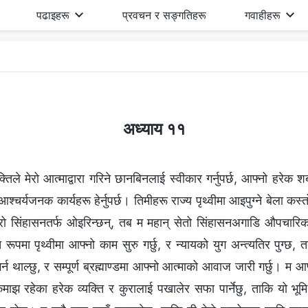
पढाइहरू
प्रवचन र सङ्गतिहरू
गवाहीहरू
अध्याय ११
्तिले मेरो आत्माद्वारा गरिने छानबिनलाई स्वीकार गर्नुपर्छ, आफ्नो हरेक
आश्चर्यजनक कार्यहरू हेर्नुपर्छ। तिमीहरू राज्य पृथ्वीमा आइपुग्ने बेला कस्
ेरो सिंहासनतर्फ ओइरिन्छन्, तब म महान् सेतो सिंहासनअगाडि औपचारिक र
रूपमा पृथ्वीमा आफ्नो काम सुरु गर्छु, र न्यायको युग अन्त्यतिर पुग्छ, तब 
न थाल्छु, र सम्पूर्ण ब्रह्माण्डमा आफ्नो आत्माको आवाज जारी गर्छु। म आफ
कमाझ रहेका हरेक व्यक्ति र कुरालाई पखालेर सफा पार्नेछु, ताकि यो भूम