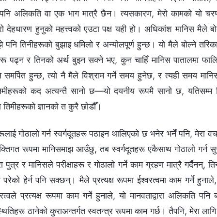
पनि अलिकति वा एक भाग मात्रै छैन। त्यसकारण, मेरो कामको यो चरण
ेरो देहधारण हुनुको महत्त्वको एउटा पक्ष यही हो। अधिकांश मानिस मैले
बुझे पनि तिनीहरूको बुझाइ धमिलो र अन्योलपूर्ण हुन्छ। यो मैले बोल्ने त
रू पढ्न र तिनको अर्थ बुझ्न सक्ने भए, कुन चाहिँ मानिस पातालमा फा
समर्पित हुन्छ, त्यो नै मैले विश्राम गर्ने समय हुनेछ, र त्यही समय मान
िमीहरूको कद अत्यन्तै सानो छ—यो दयनीय रूपमै सानो छ, यतिसम्म
 तिमीहरूको ज्ञानको त कुरै छोडौँ।
सहरूलाई गोठालो गर्न स्वर्गदूतहरू पठाइन थालिएको छ भनेर भनेँ पनि, मेरा 
्तिगत रूपमा मानिसमाझ आउँछु, तब स्वर्गदूतहरू एकैसाथ गोठालो गर्न सुरु 
ा पुत्र र मानिसले परीक्षाहरू र गोठालो गर्ने काम ग्रहण मात्रै गर्दैनन्, 
परेको हेर्न पनि सक्छन्। मैले प्रत्यक्ष रूपमा ईश्‍वरत्वमा काम गर्ने हुना
वरत्वले प्रत्यक्ष रूपमा काम गर्ने हुनाले, यो मानवताद्वारा अलिकति पनि 
िहरू ठानेको कुराअन्तर्गत स्वतन्त्र रूपमा काम गर्छ। तैपनि, मेरा लागि य