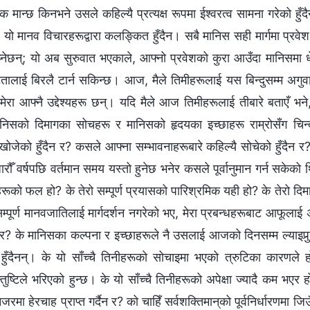
न्छ किनभने उसले कहिल्यै प्रत्यक्ष रूपमा ईश्‍वरत्व सामना गरेको हुँ
र यो मानव विचारहरूद्वारा कलङ्कित हुँदैन। सबै मानिस सही मार्गमा प्रवे
ुझ्नेछन्; यो अब सुरुवात भएकाले, आफ्नो प्रवेशको कुरा आउँदा मानिसमा ध
लाई बिरलै टार्न सकिन्छ। आज, मैले तिमीहरूलाई यस बिन्दुसम्म अगुवाइ
मेरा आफ्नै उद्देश्यहरू छन्। यदि मैले आज तिमीहरूलाई तीबारे बताएँ भने,
ानिसको दिमागका सोचहरू र मानिसको हृदयका इच्छाहरू राम्रोसँग चिन
ोजेको हुँदैन र? कसले आफ्ना सम्भावनाहरूबारे कहिल्यै सोचेको हुँदैन 
ौँ वर्षपछि वर्तमान समय यस्तो हुनेछ भनेर कसले पूर्वानुमान गर्न सकेको थि
रूको फल हो? के तेरो सम्पूर्ण प्रयासको पारिश्रमिक यही हो? के तेरो दिम
 सम्पूर्ण मानवजातिलाई मार्गदर्शन नगरेको भए, मेरा प्रबन्धहरूबाट आफूलाई
र? के मानिसका कल्पना र इच्छाहरूले नै उसलाई आजको दिनसम्म ल्याइपुर्‍
हुँदैनन्। के यो साँच्चै तिनीहरूको सोचाइमा भएको त्रुटिका कारणले
ुष्टिले भरिएको हुन्छ। के यो साँच्चै तिनीहरूको अपेक्षा ज्यादै कम भएर हो
जरमा हेरचाह प्राप्त गर्दैन र? को चाहिँ सर्वशक्तिमान्‌को पूर्वनिर्धारणमा 