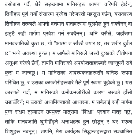
बसोबास गर्दै, धेरै सङ्ख्यामा मानिसहरू आफ्‍ना वरिपरि हेर्छन्,
तिनीहरू पूर्ण नयाँ संसारमा प्रवेश गरेजस्तो महसुस गर्छन्, यसकारण
तिनीहरू तत्कालै आफ्नो वर्तमान वातावरणमा घुलमेल हुन सक्दैनन् वा
झट्टै सही मार्गमा प्रवेश गर्न सक्दैनन्। अनि यसैले, जहाँसम्म
मानवजातिको कुरा छ, यो “आत्मा त साँच्चै तयार छ, तर शरीर दुर्बल
छ” भन्‍ने अवस्था हुन्छ। म आफैले मानिसले जस्तै दुःखको तीतोपना
अनुभव गरेको छैनँ, तापनि मानिसको अपर्याप्तताहरूबारे जान्नुपर्ने सबै
कुरा म जान्दछु। म मानिसका आवश्यकताहरूसँग घनिष्ठ रूपमा
परिचित छु, र उसका कमजोरीहरूबारे मैले पूर्ण रूपमा बुझेको छु। यस
कारणले गर्दा, म मानिसको कमीकमजोरीको कारण उसको हाँसो
उडाउँदिनँ; म उसको अधार्मिकताको आधारमा, म सबैलाई सही मार्गमा
पुग्न सक्षम तुल्याउन उपयुक्त मात्रामा “शिक्षा” प्रदान मात्र गर्छु,
ताकि मानवजाति घुमिहिँड्ने अनाथहरू हुन छोडून् र घर भएका
शिशुहरू नबनून्। तापनि, मेरा कार्यहरू सिद्धान्तहरूद्वारा सञ्चालित