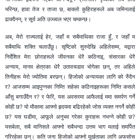
भरिन्छ, हावा तेज र ताजा छ, बाक्लो कुहिराहरूले अब जमिनलाई
ढाक्दैनन्, र सूर्य अति उज्ज्वल भएर चम्कन्छ।
अब, मेरो राज्यलाई हेर, जहाँ म सबैमाथिका राजा हुँ, र जहाँ म
सबैमाथि शक्ति चलाउँछु। सृष्टिको सुरुदेखि अहिलेसम्म, मद्वारा
निर्देशित मेरा छोराहरूले जीवनका धेरै कठिनाइ, संसारका धेरै
अन्याय, मानव क्षेत्रका धेरै उतावचडाव भोगेका छन्, तर अहिले
तिनीहरू मेरो ज्योतिमा बस्छन्। हिजोको अन्यायका लागि को रुँदैन
र? आजसम्म आइपुग्नका निम्ति सहेका कठिनाइहरूका निम्ति कसले
आँसु बगाउँदैन र? र फेरि, यस अवसरमा आफैलाई ममा समर्पण गर्ने
कोही छ? यो मौकामा आफ्नो हृदयमा बढिरहेको जोस व्यक्त नगर्ने कोही
छ? यस घडीमा, आफूले अनुभव गरेका कुराहरू नभन्‍ने कोही छ?
यसबेला, सबै मानिसले आफ्नो सबैभन्दा उत्तम भाग मलाई समर्पित
गरिरहेका छन्। कति जना हिजोको आफ्नो मूर्खताका लागि अफसोस