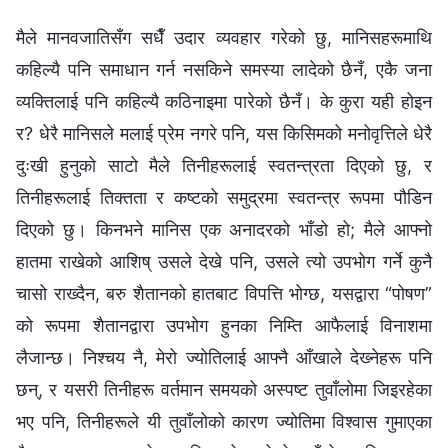
मैले मानवजातिसँग सधैँ उदार व्यवहार गरेको छु, मानिसहरूमाथि
कहिल्यै पनि समाधान गर्न नसकिने समस्या लादेको छैनँ, एकै जना
व्यक्तिलाई पनि कहिल्यै कठिनाइमा पारेको छैनँ। के कुरा यही होइन
र? धेरै मानिसले मलाई प्रेम नगरे पनि, यस किसिमको मनोवृत्तिले धेरै
दुःखी हुनुको साटो मैले तिनीहरूलाई स्वतन्त्रता दिएको छु, र
तिनीहरूलाई तिक्तता र कष्टको समुद्रमा स्वतन्त्र रूपमा पौडिन
दिएको छु। किनभने मानिस एक अनादरको भाँडो हो; मैले आफ्नो
हातमा राखेको आशिष्‌ उसले देखे पनि, उसले त्यो उपभोग गर्ने कुनै
चासो राख्दैन, बरु शैतानको हातबाट विपत्ति भोग्छ, यसद्वारा “पोषण”
को रूपमा शैतानद्वारा उपभोग हुनका निम्ति आफैलाई विनाशमा
लैजान्छ। निश्चय नै, मेरो ज्योतिलाई आफ्‍नै आँखाले देख्‍नेहरू पनि
छन्, र यसरी तिनीहरू वर्तमान समयको अस्पष्ट तुवाँलोमा जिइरहेका
भए पनि, तिनीहरूले यी तुवाँलोको कारण ज्योतिमा विश्‍वास गुमाएका