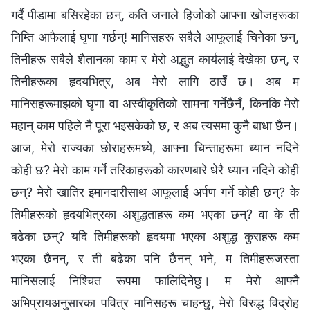
गर्दै पीडामा बसिरहेका छन्, कति जनाले हिजोको आफ्ना खोजहरूका
निम्ति आफैलाई घृणा गर्छन्! मानिसहरू सबैले आफूलाई चिनेका छन्,
तिनीहरू सबैले शैतानका काम र मेरो अद्भुत कार्यलाई देखेका छन्, र
तिनीहरूका हृदयभित्र, अब मेरो लागि ठाउँ छ। अब म
मानिसहरूमाझको घृणा वा अस्वीकृतिको सामना गर्नेछैनँ, किनकि मेरो
महान् काम पहिले नै पूरा भइसकेको छ, र अब त्यसमा कुनै बाधा छैन।
आज, मेरो राज्यका छोराहरूमध्ये, आफ्‍ना चिन्ताहरूमा ध्यान नदिने
कोही छ? मेरो काम गर्ने तरिकाहरूको कारणबारे धेरै ध्यान नदिने कोही
छन्? मेरो खातिर इमानदारीसाथ आफूलाई अर्पण गर्ने कोही छन्? के
तिमीहरूको हृदयभित्रका अशुद्धताहरू कम भएका छन्? वा के ती
बढेका छन्? यदि तिमीहरूको हृदयमा भएका अशुद्ध कुराहरू कम
भएका छैनन्, र ती बढेका पनि छैनन् भने, म तिमीहरूजस्ता
मानिसलाई निश्चित रूपमा फालिदिनेछु। म मेरो आफ्नै
अभिप्रायअनुसारका पवित्र मानिसहरू चाहन्छु, मेरो विरुद्ध विद्रोह