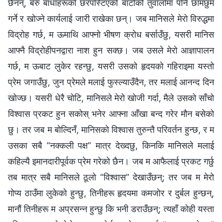
छैनन्, बरु बाधाहरूको छरपस्टिएको बाटोको तुवाँलोमा पनि छामछुम
गर्ने र खोज्ने कार्यलाई जारी राखेका छन्। जब मानिसले मेरो विरुद्धमा
विद्रोह गर्छ, म ऊमाथि आफ्नो भीषण क्रोध बर्साउँछु, यसरी मानिस
आफ्नै विद्रोहीपनद्वारा नाश हुन सक्छ। जब उसले मेरो आज्ञापालन
गर्छ, म ऊबाट लुकेर रहन्छु, यसरी उसको हृदयको गहिराइमा यस्तो
प्रेम जगाउँछु, जुन प्रेमले मलाई फुस्ल्याउँदैन, तर मलाई आनन्द दिन
खोज्छ। यसरी धेरै चोटि, मानिसले मेरो खोजी गर्दा, मैले उसको साँचो
विश्‍वास प्रकट हुन सकोस् भनेर आफ्ना आँखा बन्द गरेर मौन बसेको
छु। तर जब म बोल्दिनँ, मानिसको विश्‍वास तुरुन्तै परिवर्तन हुन्छ, र म
उसका सबै “नक्‍कली पक्ष” मात्र देख्दछु, किनकि मानिसले मलाई
कहिल्यै इमानदारीपूर्वक प्रेम गरेको छैन। जब म आफैलाई प्रकट गर्छु
तब मात्र सबै मानिसले ठूलो “विश्‍वास” देखाउँछन्; तर जब म मेरो
गोप्य ठाउँमा लुकेको हुन्छु, तिनीहरू हृदयमा कमजोर र दुर्बल हुन्छन्,
मानौं तिनीहरू म अप्रसन्न हुन्छु कि भनी डराउँछन्; त्यहाँ कोही यस्ता