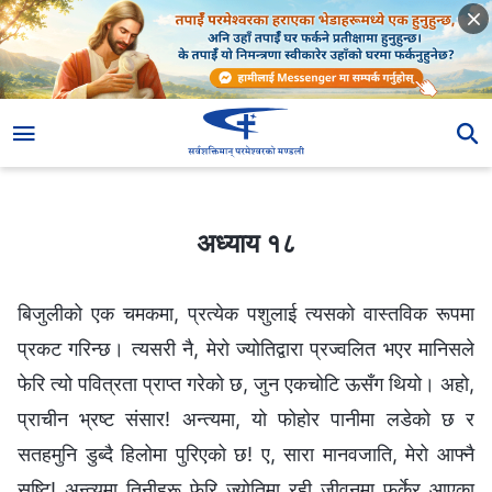
अध्याय १८
अध्याय १८
बिजुलीको एक चमकमा, प्रत्येक पशुलाई त्यसको वास्तविक रूपमा
प्रकट गरिन्छ। त्यसरी नै, मेरो ज्योतिद्वारा प्रज्वलित भएर मानिसले
फेरि त्यो पवित्रता प्राप्त गरेको छ, जुन एकचोटि ऊसँग थियो। अहो,
प्राचीन भ्रष्ट संसार! अन्त्यमा, यो फोहोर पानीमा लडेको छ र
सतहमुनि डुब्दै हिलोमा पुरिएको छ! ए, सारा मानवजाति, मेरो आफ्नै
सृष्टि! अन्त्यमा तिनीहरू फेरि ज्योतिमा रही जीवनमा फर्केर आएका