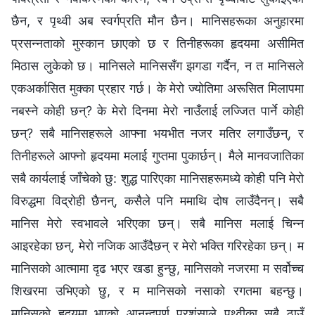
छैन, र पृथ्वी अब स्वर्गप्रति मौन छैन। मानिसहरूका अनुहारमा
प्रसन्नताको मुस्कान छाएको छ र तिनीहरूका हृदयमा असीमित
मिठास लुकेको छ। मानिसले मानिससँग झगडा गर्दैन, न त मानिसले
एकअर्कासित मुक्का प्रहार गर्छ। के मेरो ज्योतिमा अरूसित मिलापमा
नबस्ने कोही छन्? के मेरो दिनमा मेरो नाउँलाई लज्जित पार्ने कोही
छन्? सबै मानिसहरूले आफ्ना भयभीत नजर मतिर लगाउँछन्, र
तिनीहरूले आफ्नो हृदयमा मलाई गुप्तमा पुकार्छन्। मैले मानवजातिका
सबै कार्यलाई जाँचेको छु: शुद्ध पारिएका मानिसहरूमध्ये कोही पनि मेरो
विरुद्धमा विद्रोही छैनन्, कसैले पनि ममाथि दोष लाउँदैनन्। सबै
मानिस मेरो स्वभावले भरिएका छन्। सबै मानिस मलाई चिन्न
आइरहेका छन्, मेरो नजिक आउँदैछन् र मेरो भक्ति गरिरहेका छन्। म
मानिसको आत्मामा दृढ भएर खडा हुन्छु, मानिसको नजरमा म सर्वोच्च
शिखरमा उभिएको छु, र म मानिसको नसाको रगतमा बहन्छु।
मानिसको हृदयमा भएको आनन्दपूर्ण प्रशंसाले पृथ्वीका सबै ठाउँ