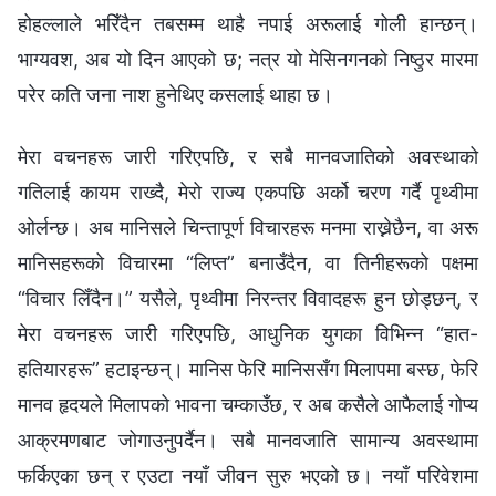
होहल्लाले भरिँदैन तबसम्म थाहै नपाई अरूलाई गोली हान्छन्।
भाग्यवश, अब यो दिन आएको छ; नत्र यो मेसिनगनको निष्ठुर मारमा
परेर कति जना नाश हुनेथिए कसलाई थाहा छ।
मेरा वचनहरू जारी गरिएपछि, र सबै मानवजातिको अवस्थाको
गतिलाई कायम राख्दै, मेरो राज्य एकपछि अर्को चरण गर्दै पृथ्वीमा
ओर्लन्छ। अब मानिसले चिन्तापूर्ण विचारहरू मनमा राख्नेछैन, वा अरू
मानिसहरूको विचारमा “लिप्त” बनाउँदैन, वा तिनीहरूको पक्षमा
“विचार लिँदैन।” यसैले, पृथ्वीमा निरन्तर विवादहरू हुन छोड्छन्, र
मेरा वचनहरू जारी गरिएपछि, आधुनिक युगका विभिन्न “हात-
हतियारहरू” हटाइन्छन्। मानिस फेरि मानिससँग मिलापमा बस्छ, फेरि
मानव हृदयले मिलापको भावना चम्काउँछ, र अब कसैले आफैलाई गोप्य
आक्रमणबाट जोगाउनुपर्दैन। सबै मानवजाति सामान्य अवस्थामा
फर्किएका छन् र एउटा नयाँ जीवन सुरु भएको छ। नयाँ परिवेशमा