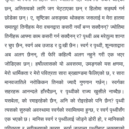
छन्, अस्तित्वको लागि जग भेट्टाएका छन् र हिलोमा सङ्घर्ष गर्न
छोडेका छन्। ए, सृष्टिका असङ्ख्य थोकहरू जसलाई म मेरा हातमा
समात्छु! तिनीहरू मेरा वचनद्वारा कसरी नयाँ बन्न सक्दैनन्? ज्योतिमा
तिनीहरू आफ्ना काम कसरी गर्न सक्दैनन् र? पृथ्वी अब मरेतुल्य शान्त
र चुप छैन, स्वर्ग अब उजाड र दुःखी छैन। स्वर्ग र पृथ्वी, शून्यताद्वारा
अब अलग छैनन्, ती फेरि कहिल्यै अलग नहुने गरी एक भएर
जोडिएका छन्। हर्षोल्‍लासको यो अवसरमा, उमङ्गको यस क्षणमा,
मेरो धार्मिकता र मेरो पवित्रता सारा ब्रह्माण्डमा फैलिएको छ, र सारा
मानवजातिले नरोकिकन तिनको ज्यादै गुणगान गर्छन्। स्वर्गका
सहरहरू आनन्दले हाँस्दैछन्, र पृथ्वीको राज्य खुसीले नाच्दैछ।
यसबेला, को रमाइरहेको छैन, अनि को रोइरहेको पनि छैन? पृथ्वी
त्यसको सुरुको अवस्थामा स्वर्गको स्वामित्वमा हुन्छ, र स्वर्ग पृथ्वीसँग
एक भएको छ। मानिस स्वर्ग र पृथ्वीलाई जोड्ने डोरी हो, र मानिसको
पवित्रता र नवीकरणको कारण, स्वर्ग उप्रान्‍त पृथ्वीबाट लुकाइएको