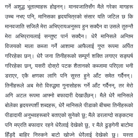
गर्ने अशुद्ध भूतात्माहरू होइनन्। मानवजातिसँग मैले गरेका मागहरू
उच्च नभए पनि, मानिसका हृदयभित्रको संसार यति जटिल छ कि
मानवजाति सजिलै मेरा अभिप्रायअनुरूप हुन सक्दैन वा उसले तुरुन्तै
मेरा अभिप्रायलाई सन्तुष्ट पार्न सक्दैन। धेरै मानिसले अन्तिम
विजयको माला कब्जा गर्ने आशामा आफैलाई गुप्त रूपमा अर्पित
गरिरहेका छन्। धेरै जना तिनीहरूको सम्पूर्ण शक्ति लगाएर सङ्घर्ष
गरिरहेका छन्, यसरी दोस्रो पटक शैतानको कब्जामा परिएला भनी
डराएर, एकै क्षणका लागि पनि सुस्त हुने आँट समेत गर्दैनन्।
तिनीहरूले अब मेरो विरुद्धमा गुनासोहरू गर्ने आँट गर्दैनन्, तर मेरो
अगि अटल रूपमा आफ्नो बफादारी देखाउँछन्। मैले धेरै मानिसले
बोलेका हृदयस्पर्शी शब्दहरू, धेरै मानिसले पीडाको बीचमा तिनीहरूको
पीडादायी अनुभवहरूबारे बताएको सुनेको छु; मैले डरलाग्दो सङ्कटमा
पनि मप्रति बफादार रहने धेरैलाई देखेको छु, र मैले ढुङ्गेनी बाटोमा
हिँड्दै बाहिर निस्कने बाटो खोज्‍ने धेरैलाई देखेको छु। यस्ता