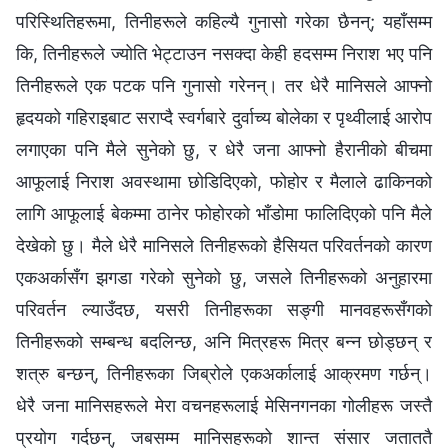
परिस्थितिहरूमा, तिनीहरूले कहिल्यै गुनासो गरेका छैनन्; यहाँसम्म
कि, तिनीहरूले ज्योति भेट्टाउन नसक्दा केही हदसम्म निराश भए पनि
तिनीहरूले एक पटक पनि गुनासो गरेनन्। तर धेरै मानिसले आफ्‍नो
हृदयको गहिराइबाट सराप्दै स्वर्गबारे दुर्वाच्य बोलेका र पृथ्वीलाई आरोप
लगाएका पनि मैले सुनेको छु, र धेरै जना आफ्नो हैरानीको बीचमा
आफूलाई निराश अवस्थामा छोडिदिएको, फोहोर र मैलाले ढाकिनको
लागि आफूलाई बेकम्मा ठानेर फोहोरको भाँडोमा फालिदिएको पनि मैले
देखेको छु। मैले धेरै मानिसले तिनीहरूको हैसियत परिवर्तनको कारण
एकअर्कासँग झगडा गरेको सुनेको छु, जसले तिनीहरूको अनुहारमा
परिवर्तन ल्याउँदछ, यसरी तिनीहरूका सङ्गी मानवहरूसँगको
तिनीहरूको सम्बन्ध बदलिन्छ, अनि मित्रहरू मित्र बन्न छोड्छन् र
शत्रु बन्छन्, तिनीहरूका जिब्रोले एकअर्कालाई आक्रमण गर्छन्।
धेरै जना मानिसहरूले मेरा वचनहरूलाई मेसिनगनका गोलीहरू जस्तै
प्रयोग गर्दछन्, जबसम्म मानिसहरूको शान्त संसार जताततै