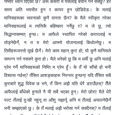
गम्भीर ध्यान दिएको छ? अरू कसरी म यसलाई बयान गर्न सक्छु? हर
समय अति भयभीत हुन र कायर हुन छोडिदेऊ। के मलाई
मानिसहरूका भावनाको कुनै वास्ता छैन? के मैले स्वीकृत गरेका
मानिसहरूलाई म त्यत्तिकै बहिष्कार गर्नेछु र? म जे छु, त्यो
सिद्धान्तसम्मत् हुन्छ। म आफैले स्थापित गरेको करारलाई म
तोड्नेछैनँ, न त म मेरो आफ्नो योजनालाई बिथोल्‍नेछु। म
तिमीहरूजस्तो मूर्ख छैनँ। मेरो काम महान् कुरा हो; यो कुनै मानिसले
सम्पन्न गर्न नसक्‍ने कुरा हो। मैले भनेको छु कि म धर्मी छु अनि मलाई
प्रेम गर्ने मानिसहरूको निम्ति म प्रेम हुँ। के तँ यो साँचो हो भनी
विश्‍वास गर्छस्? तँसित आशङ्काहरू निरन्तर हुन्छन्! यदि तँसित सबै
कुराबारे शुद्ध विवेक छ भने, तँ किन अझै यति धेरै डराउँछस्? तैँले
आफैलाई बाँधेको हुनाले नै यी सबै भएका हुन्। मेरो छोरा! मैले धेरै
पल्ट तँलाई दुःखी नहुनू वा आँशु नझार्नू अनि म तँलाई अफाल्नेछैनँ
भनी सम्झाएको छु। के तँ मलाई अझै भरोसा गर्न सक्दैनस्? म तँलाई