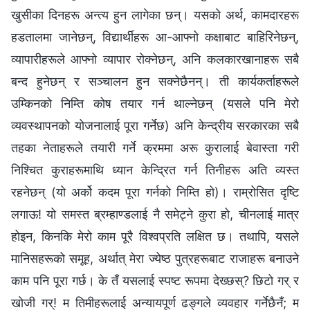
खुसीका दिनहरू अन्त्य हुन लागेका छन्। यसको अर्थ, कामदारहरू
हडतालमा जानेछन्, विद्यार्थीहरू आ-आफ्नो कक्षाबाट बाहिरिनेछन्,
व्यापारीहरूले आफ्नो व्यापार रोक्नेछन्, अनि कलकारखानाहरू सबै
बन्द हुनेछन् र सञ्चालन हुन सक्नेछैनन्। ती कार्यकर्ताहरूले
उम्किनको निम्ति कोष तयार गर्न थाल्नेछन् (यसले पनि मेरो
व्यवस्थापनको योजनालाई पूरा गर्नेछ) अनि केन्द्रीय सरकारका सबै
तहका नेताहरूले तयारी गर्ने क्रममा अरू कुरालाई बेवास्ता गरी
निश्चित कुराहरूमाथि ध्यान केन्द्रित गर्न तिनीहरू अति व्यस्त
रहनेछन् (यो अर्को कदम पूरा गर्नको निम्ति हो)। राम्रोसित दृष्टि
लगाऊ! यो समस्त ब्रम्हाण्डलाई नै समेट्ने कुरा हो, चीनलाई मात्र
होइन, किनकि मेरो काम पूरै विश्‍वप्रति लक्षित छ। तथापि, यसले
मानिसहरूको समूह, अर्थात् मेरा ज्येष्ठ पुत्रहरूबाट राजाहरू बनाउने
काम पनि पूरा गर्छ। के तँ यसलाई स्पष्ट रूपमा देख्छस्? छिटो गर् र
खोजी गर्! म तिमीहरूलाई अन्यायपूर्ण ढङ्गले व्यवहार गर्नेछैनँ; म