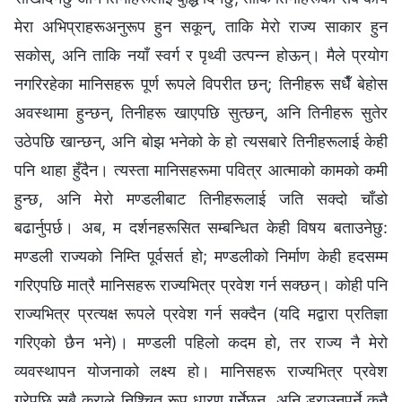
मेरा अभिप्राहरूअनुरूप हुन सकून्, ताकि मेरो राज्य साकार हुन
सकोस्, अनि ताकि नयाँ स्वर्ग र पृथ्वी उत्पन्न होऊन्। मैले प्रयोग
नगरिरहेका मानिसहरू पूर्ण रूपले विपरीत छन्; तिनीहरू सधैँ बेहोस
अवस्थामा हुन्छन्, तिनीहरू खाएपछि सुत्छन्, अनि तिनीहरू सुतेर
उठेपछि खान्छन्, अनि बोझ भनेको के हो त्यसबारे तिनीहरूलाई केही
पनि थाहा हुँदैन। त्यस्ता मानिसहरूमा पवित्र आत्माको कामको कमी
हुन्छ, अनि मेरो मण्डलीबाट तिनीहरूलाई जति सक्दो चाँडो
बढार्नुपर्छ। अब, म दर्शनहरूसित सम्बन्धित केही विषय बताउनेछु:
मण्डली राज्यको निम्ति पूर्वसर्त हो; मण्डलीको निर्माण केही हदसम्‍म
गरिएपछि मात्रै मानिसहरू राज्यभित्र प्रवेश गर्न सक्छन्। कोही पनि
राज्यभित्र प्रत्यक्ष रूपले प्रवेश गर्न सक्दैन (यदि मद्वारा प्रतिज्ञा
गरिएको छैन भने)। मण्डली पहिलो कदम हो, तर राज्य नै मेरो
व्यवस्थापन योजनाको लक्ष्य हो। मानिसहरू राज्यभित्र प्रवेश
गरेपछि सबै कुराले निश्चित रूप धारण गर्नेछन्, अनि डराउनुपर्ने कुनै