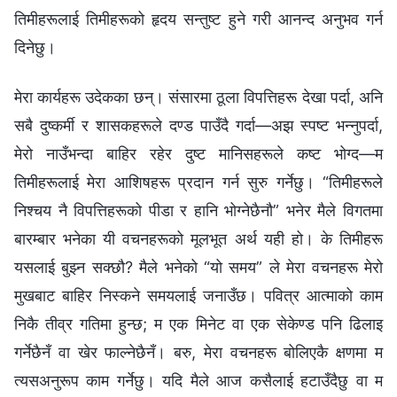
तिमीहरूलाई तिमीहरूको हृदय सन्तुष्ट हुने गरी आनन्द अनुभव गर्न
दिनेछु।
मेरा कार्यहरू उदेकका छन्। संसारमा ठूला विपत्तिहरू देखा पर्दा, अनि
सबै दुष्कर्मी र शासकहरूले दण्ड पाउँदै गर्दा—अझ स्पष्ट भन्नुपर्दा,
मेरो नाउँभन्दा बाहिर रहेर दुष्ट मानिसहरूले कष्ट भोग्द—म
तिमीहरूलाई मेरा आशिषहरू प्रदान गर्न सुरु गर्नेछु। “तिमीहरूले
निश्चय नै विपत्तिहरूको पीडा र हानि भोग्नेछैनौ” भनेर मैले विगतमा
बारम्बार भनेका यी वचनहरूको मूलभूत अर्थ यही हो। के तिमीहरू
यसलाई बुझ्न सक्छौ? मैले भनेको “यो समय” ले मेरा वचनहरू मेरो
मुखबाट बाहिर निस्कने समयलाई जनाउँछ। पवित्र आत्माको काम
निकै तीव्र गतिमा हुन्छ; म एक मिनेट वा एक सेकेण्ड पनि ढिलाइ
गर्नेछैनँ वा खेर फाल्‍नेछैनँ। बरु, मेरा वचनहरू बोलिएकै क्षणमा म
त्यसअनुरूप काम गर्नेछु। यदि मैले आज कसैलाई हटाउँदैछु वा म