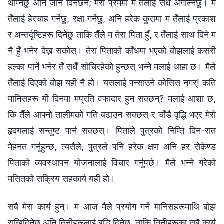
थाम्नेछु अनि जान दिनेछैनँ; मेरो प्रेममा म तँलाई सधैँ अँगाल्नेछु। म
तँलाई हेरचाह गर्नेछु, रक्षा गर्नेछु, अनि हरेक कुरामा म तँलाई प्रकाश
र अन्तर्दृष्टिहरू दिनेछु ताकि तैँले म तेरा पिता हुँ, र तँलाई साथ दिने म
नै हुँ भनेर देख्न सकोस्। तेरा पिताको काँधमा भएको बोझलाई कसरी
हल्का पार्ने भनेर तँ सधैँ सोचिरहेको हुन्छस् भन्‍ने मलाई थाहा छ। मैले
तँलाई दिएको बोझ यही नै हो। यसलाई पन्साउने कोसिस नगर्! कति
मानिसहरू यी दिनमा मप्रति वफादार हुन सक्छन्? मलाई आशा छ,
कि तैँले आफ्नो तालीमको गति बढाउन सक्छस् र चाँडै वृद्धि भएर मेरो
हृदयलाई सन्तुष्ट पार्न सक्छस्। पिताले पुत्रको निम्ति दिन-रात
मेहनत गर्नुहुन्छ, त्यसैले, पुत्रले पनि हरेक क्षण अनि हर सेकेण्ड
पिताको व्यवस्थापन योजनालाई विचार गर्नुपर्छ। मैले भन्‍ने गरेको
मसितको सक्रिय सहकार्य यही हो।
सबै मेरा कार्य हुन्। म आज मैले प्रयोग गर्ने मानिसहरूमाथि बोझ
राखिदिनेछु अनि तिनीहरूलाई बुद्धि दिनेछु, ताकि तिनीहरूका सबै कार्य