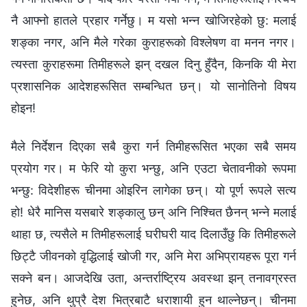
नै आफ्नो हातले प्रहार गर्नेछु। म यसो भन्‍न खोजिरहेको छु: मलाई
शङ्का नगर, अनि मैले गरेका कुराहरूको विश्लेषण वा मनन नगर।
त्यस्ता कुराहरूमा तिमीहरूले झन् दखल दिनु हुँदैन, किनकि यी मेरा
प्रशासनिक आदेशहरूसित सम्बन्धित छन्। यो सानोतिनो विषय
होइन!
मैले निर्देशन दिएका सबै कुरा गर्न तिमीहरूसित भएका सबै समय
प्रयोग गर। म फेरि यो कुरा भन्छु, अनि एउटा चेतावनीको रूपमा
भन्छु: विदेशीहरू चीनमा ओइरिन लागेका छन्। यो पूर्ण रूपले सत्य
हो! धेरै मानिस यसबारे शङ्कालु छन् अनि निश्चित छैनन् भन्‍ने मलाई
थाहा छ, त्यसैले म तिमीहरूलाई घरीघरी याद दिलाउँछु कि तिमीहरूले
छिट्टै जीवनको वृद्धिलाई खोजी गर, अनि मेरा अभिप्रायहरू पूरा गर्न
सक्‍ने बन। आजदेखि उता, अन्तर्राष्ट्रिय अवस्था झन् तनावग्रस्त
हुनेछ, अनि थुप्रै देश भित्रबाटै धराशायी हुन थाल्नेछन्। चीनमा