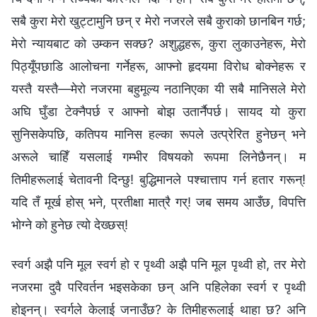
सबै कुरा मेरो खुट्टामुनि छन् र मेरो नजरले सबै कुराको छानबिन गर्छ;
मेरो न्यायबाट को उम्कन सक्छ? अशुद्धहरू, कुरा लुकाउनेहरू, मेरो
पिठ्यूँपछाडि आलोचना गर्नेहरू, आफ्‍नो हृदयमा विरोध बोक्‍नेहरू र
यस्तै यस्तै—मेरो नजरमा बहुमूल्‍य नठानिएका यी सबै मानिसले मेरो
अघि घुँडा टेक्नैपर्छ र आफ्‍नो बोझ उतार्नैपर्छ। सायद यो कुरा
सुनिसकेपछि, कतिपय मानिस हल्का रूपले उत्प्रेरित हुनेछन् भने
अरूले चाहिँ यसलाई गम्‍भीर विषयको रूपमा लिनेछैनन्। म
तिमीहरूलाई चेतावनी दिन्छु! बुद्धिमानले पश्‍चात्ताप गर्न हतार गरून्!
यदि तँ मूर्ख होस् भने, प्रतीक्षा मात्रै गर्! जब समय आउँछ, विपत्ति
भोग्‍ने को हुनेछ त्यो देख्छस्!
स्वर्ग अझै पनि मूल स्वर्ग हो र पृथ्वी अझै पनि मूल पृथ्वी हो, तर मेरो
नजरमा दुवै परिवर्तन भइसकेका छन् अनि पहिलेका स्वर्ग र पृथ्वी
होइनन्। स्वर्गले केलाई जनाउँछ? के तिमीहरूलाई थाहा छ? अनि