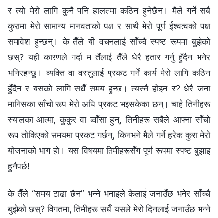
र त्यो मेरो लागि कुनै पनि हालतमा कठिन हुनेछैन। मैले गर्ने सबै
कुरामा मेरो सामान्य मानवताको पक्ष र साथै मेरो पूर्ण ईश्‍वत्वको पक्ष
समावेश हुन्छन्। के तैँले यी वचनलाई साँच्‍चै स्पष्ट रूपमा बुझेको
छस्? यही कारणले गर्दा म तँलाई तैँले धेरै हतार गर्नु हुँदैन भनेर
भनिरहन्छु। व्यक्ति वा वस्तुलाई प्रकट गर्ने कार्य मेरो लागि कठिन
हुँदैन र यसको लागि सधैँ समय हुन्छ। त्यस्तै होइन र? धेरै जना
मानिसका साँचो रूप मेरो अघि प्रकट भइसकेका छन्। चाहे तिनीहरू
स्यालका आत्मा, कुकुर वा ब्‍वाँसा हुन्, तिनीहरू सबैले आफ्ना साँचो
रूप तोकिएको समयमा प्रकट गर्छन्, किनभने मैले गर्ने हरेक कुरा मेरो
योजनाको भाग हो। यस विषयमा तिमीहरूसँग पूर्ण रूपमा स्पष्ट बुझाइ
हुनैपर्छ!
के तैँले “समय टाढा छैन” भन्‍ने भनाइले केलाई जनाउँछ भनेर साँच्‍चै
बुझेको छस्? विगतमा, तिमीहरू सधैँ यसले मेरो दिनलाई जनाउँछ भन्‍ने