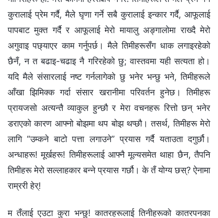
कुरालाई प्रेम गर्दै, मैले घृणा गर्ने सबै कुरालाई इन्कार गर्दै, आफूलाई
पापबाट मुक्त गर्दै र आफूलाई मेरो मायालु अङ्गालोमा राख्दै मेरो
अगुवाइ पछ्याएर काम गर्नुपर्छ। मैले तिमीहरूसँग धाक लगाइरहेको
छैनँ, न त बढाइ-चढाइ नै गरिरहेको छु; वास्तवमा यही सत्यता हो।
यदि मैले संसारलाई नष्ट गर्नलागेको छु भनेर भन्छु भने, तिमीहरूले
आँखा झिमिक्‍क गर्दा संसार खरानीमा परिवर्तन हुनेछ। तिमीहरू
प्रायजसो अत्यन्तै व्याकुल हुन्छौ र मेरा वचनहरू रित्तो छन् भनेर
डराएको कारण आफ्नो बोझमा थप बोझ थप्छौ। तसर्थ, तिमीहरू मेरो
लागि “उम्कने बाटो पत्ता लगाउने” प्रयास गर्दै यताउता दगुर्छौ।
अन्धाहरू! मूर्खहरू! तिमीहरूलाई आफ्‍नै मूल्यसमेत थाहा छैन, तैपनि
तिमीहरू मेरो सल्‍लाहकार बन्‍ने प्रयास गर्छौ। के तँ योग्य छस्? ऐनामा
राम्ररी हेर्!
म तँलाई एउटा कुरा भन्छु! कातरहरूलाई तिनीहरूको कातरपनका