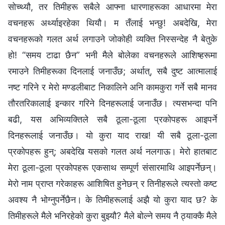
सोच्थ्यौ, तर तिमीहरू सबैले आफ्‍ना धारणाहरूका आधारमा मेरा
वचनहरू अर्थ्याइरहेका थियौ। म तँलाई भन्छु! अबदेखि, मेरा
वचनहरूको गलत अर्थ लगाउने जोकोही व्यक्ति निस्सन्देह नै बेतुके
हो! “समय टाढा छैन” भनी मैले बोलेका वचनहरूले आशिष्हरूमा
रमाउने तिमीहरूका दिनलाई जनाउँछ; अर्थात्, सबै दुष्ट आत्‍मालाई
नष्ट गरिने र मेरो मण्डलीबाट निकालिने अनि कामकुरा गर्ने सबै मानव
तौरतरिकालाई इन्कार गरिने दिनहरूलाई जनाउँछ। त्यसभन्दा पनि
बढी, यस अभिव्यक्तिले सबै ठूला-ठूला प्रकोपहरू आइपर्ने
दिनहरूलाई जनाउँछ। यो कुरा याद राख! यी सबै ठूला-ठूला
प्रकोपहरू हुन्; अबदेखि यसको गलत अर्थ नलगाऊ। मेरो हातबाट
मेरा ठूला-ठूला प्रकोपहरू एकसाथ सम्पूर्ण संसारमाथि आइपर्नेछन्।
मेरो नाम प्राप्त गरेकाहरू आशिषित हुनेछन् र तिनीहरूले त्यस्तो कष्ट
अवश्य नै भोग्नुपर्नेछैन। के तिमीहरूलाई अझै यो कुरा याद छ? के
तिमीहरूले मैले भनिरहेको कुरा बुझ्यौ? मैले बोल्‍ने समय नै ठ्याक्कै मैले