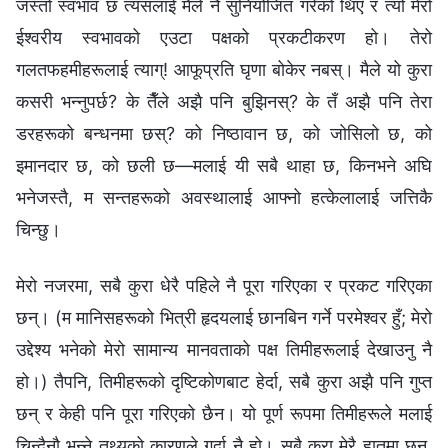
जस्तो स्वभाव छ त्यसलाई मैले नै सुनियोजित गरेको थिएँ र त्यो मेरो
ईश्‍वरीय स्वभावको एउटा पक्षको प्रकटीकरण हो। तेरो
गलतफहमीहरूलाई त्याग्! आफूप्रति घृणा बोकेर नबस्। मैले यो कुरा
कसरी भन्‍नुपर्छ? के तैँले अझै पनि बुझिनस्? के तँ अझै पनि तेरा
डरहरूको बन्धनमा छस्? को निष्ठावान छ, को जोसिलो छ, को
इमानदार छ, को छली छ—मलाई यी सबै थाहा छ, किनभने अघि
भनेजस्तै, म सन्तहरूको अवस्थालाई आफ्नो हत्केलालाई जत्तिकै
चिन्छु।
मेरो नजरमा, सबै कुरा धेरै पहिले नै पूरा गरिएका र प्रकट गरिएका
छन्। (म मानिसहरूको भित्री हृदयलाई छानबिन गर्ने परमेश्‍वर हुँ; मेरो
उद्देश्य भनेको मेरो सामान्य मानवताको पक्ष तिमीहरूलाई देखाउनु नै
हो।) तैपनि, तिमीहरूको दृष्टिकोणबाट हेर्दा, सबै कुरा अझै पनि गुप्त
छन् र केही पनि पूरा गरिएको छैन। यो पूर्ण रूपमा तिमीहरूले मलाई
चिन्दैनौ भन्‍ने तथ्यको कारणले गर्दा नै हो। सबै कुरा मेरै हातमा छन्,