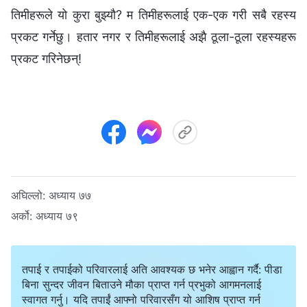
तिमीहरूले यो कुरा बुझ्यौ? म तिमीहरूलाई एक-एक गरी सबै रहस्य
प्रकट गर्नेछु। हतार नगर र तिमीहरूलाई अझै ठूला-ठूला रहस्यहरू
प्रकट गरिनेछन्!
अघिल्लो:
अध्याय ७७
अर्को:
अध्याय ७९
तपाई र तपाईको परिवारलाई अति आवश्यक छ भनेर आह्वान गर्दै: पीडा
बिना सुन्दर जीवन बिताउने मौका प्राप्त गर्न प्रभुको आगमनलाई
स्वागत गर्नु। यदि तपाईं आफ्नो परिवारसँग यो आशिष प्राप्त गर्न