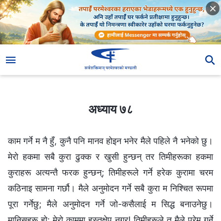
अध्याय ७८
अध्याय ७८
काम गर्ने म नै हुँ, कुनै पनि मानव होइन भनेर मैले पहिले नै भनेको छु।
मेरो हकमा सबै कुरा ढुक्‍क र खुसी हुन्छन् तर तिमीहरूका हकमा
कुराहरू अत्यन्तै फरक हुन्छन्; तिमीहरूले गर्ने हरेक कुरामा चरम
कठिनाइ सामना गर्छौ। मैले अनुमोदन गर्ने सबै कुरा म निश्‍चित रूपमा
पूरा गर्नेछु; मैले अनुमोदन गर्ने जो-कसैलाई म सिद्ध बनाउनेछु।
मानिसहरू हो: मेरो काममा हस्तक्षेप नगर! तिमीहरूले त मैले प्रेम गर्ने