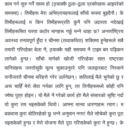
काम गर्न सुरु गर्ने समय हो (ठ्याक्कै ठूला-ठूला प्रकोपहरू आइपरेको
समयमा)। तिमीहरू मेरा अभिप्रायहरूलाई साँचो रूपमा बुझ्दैनौ। के
तिमीहरूलाई म किन तिमीहरूप्रति कुनै पनि उदारता नदेखाई
तिमीहरूसित यस्ता कठोर मागहरू गर्छु भन्ने थाहा छ? अन्तर्राष्ट्रिय
अवस्था तनावपूर्ण हुँदा र चीनमा (तथाकथित) शक्तिमा हुनेहरूले सबै
तयारी गरिरहेका बेला नै, ठ्याक्कै यही समयमा नै टाइम बम पड्किन
लागेको हुन्छ। साँचो मार्गको खोजी गरिरहेका सात राष्ट्रका
मानिसहरू जस्तोसुकै मूल्य चुकाउनुपरे पनि जलद्वारबाट निस्कने
पानीजस्तै चीनमा मरिहत्ते गरेर उर्लनेछन्। कतिलाई मैले चुनेको छु र
अरू चाहिँ मेरो सेवा गर्नका लागि हुन्, तर तिनीहरूमध्ये कोही पनि
ज्येष्ठ पुत्र होइन। यो मैले नै गरेको कार्य हो! मैले संसारको सृष्टि गर्दा
यो कुरा तय भइसकेको थियो। आफ्ना मानव धारणाहरू त्याग। म
बकवास कुरा बोलिरहेको छु भन्‍ने अनुमान नगर! मैले सोचेको कुरा पूरा
भइसकेको हुन्छ र मेरो योजना मैले पूरा गरिसकेको कुरा नै हुन्छ। के