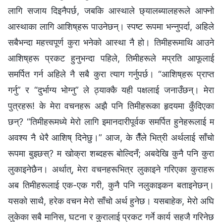
लागि सजाय दिइनैपर्छ, जबकि आस्थाले छ्यालब्यालहरूले आफ्नो
आस्थाका लागि आशिष्‌हरू पाउनेछन्। स्पष्ट रूपमा भन्नुपर्दा, अहिले
सबैभन्दा महत्त्वपूर्ण कुरा भनेको आस्था नै हो। तिमीहरूमाथि आउने
आशिष्‌हरू प्रकट हुनुभन्दा पहिले, तिमीहरूले मप्रति आफूलाई
समर्पित गर्न अहिले नै सबै कुरा त्याग गर्नुपर्छ। “आशिष्‌हरू प्राप्त
गर्नु” र “दुर्भाग्य भोग्‍नु” ले ठ्याक्कै यही पक्षलाई जनाउँछन्। मेरा
पुत्रहरू! के मेरा वचनहरू अझै पनि तिमीहरूका हृदयमा कुँदिएका
छन्? “तिमीहरूमध्ये मेरो लागि इमानदारीपूर्वक समर्पित हुनेहरूलाई म
अवश्य नै धेरै आशिष्‌ दिनेछु।” आज, के तैँले भित्री अर्थलाई साँचो
रूपमा बुझ्छस्? म खोक्रा शब्‍दहरू बोल्दिनँ; अबदेखि कुनै पनि कुरा
लुकाइनेछैन। अर्थात्, मेरा वचनहरूभित्र लुकाइने गरिएका कुराहरू
अब तिमीहरूलाई एक-एक गरी, कुनै पनि नलुकाइकन बताइनेछन्।
यसको साथै, हरेक वचन मेरो साँचो अर्थ हुनेछ। यसबाहेक, मेरो अघि
लुकेका सबै मानिस, घटना र कुरालाई प्रकट गर्ने कार्य सहजै गरिनेछ