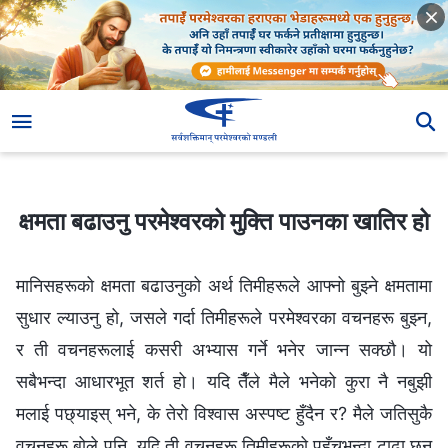
क्षमता बढाउनु परमेश्‍वरको मुक्ति पाउनका खातिर हो
क्षमता बढाउनु परमेश्‍वरको मुक्ति पाउनका खातिर हो
मानिसहरूको क्षमता बढाउनुको अर्थ तिमीहरूले आफ्नो बुझ्ने क्षमतामा
सुधार ल्याउनु हो, जसले गर्दा तिमीहरूले परमेश्‍वरका वचनहरू बुझ्न,
र ती वचनहरूलाई कसरी अभ्यास गर्ने भनेर जान्न सक्छौ। यो
सबैभन्दा आधारभूत शर्त हो। यदि तैँले मैले भनेको कुरा नै नबुझी
मलाई पछ्याइस् भने, के तेरो विश्‍वास अस्पष्ट हुँदैन र? मैले जतिसुकै
वचनहरू बोले पनि, यदि ती वचनहरू तिमीहरूको पहुँचभन्दा टाढा छन्