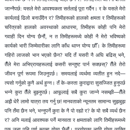
जान्नैपर्छ: यसले मेरो आवश्यकता सर्तलाई पूरा गर्दैन। र के यसले मेरो
कार्यलाई ढिलो बनाउँदैन र? तिमीहरूको हालको क्षमता र तिमीहरूको
चरित्रको हालको अवस्थाको आधारमा, तिमीहरू कोही पनि मेरो
गवाही दिन योग्य छैनौं, न त तिमीहरूमध्ये कोही नै मेरो भविष्यको
कार्यको भारी जिम्मेवारीका लागि काँध थाप्न योग्य छौँ। के तिमीहरूमा
गहिरो लाजको भान भएको छैन? यदि तँ यसरी नै अघि बढिस् भने,
तैँले मेरा अभिप्रायहरूलाई कसरी सन्तुष्ट पार्न सक्छस्? तैँले तेरो
जीवन पूर्ण रूपमा जिउनुपर्छ। समयलाई व्यर्थमा व्यतीत हुन नदे—
त्यसो गर्नुको कुनै अर्थ हुन्न। तँ के-कस्ता कुराद्वारा सुसज्जित हुनुपर्छ
भन्‍ने कुरा तैँले बुझ्नुपर्छ। आफूलाई सबै कुरा जान्ने नसम्झी—तैँले
अझै धेरै लामो यात्रा तय गर्नु छ! मानवताको न्यूनतम सामान्य सुझबुझ
पनि तँमा छैन भने, भन्नुपर्ने कुरा के नै पो रह्यो र? के यो सबै व्यर्थ छैन
र? अनि मलाई आवश्यक पर्ने मानवता र क्षमताको लागि तिमीहरूमध्ये
एक जना पनि पूर्ण रूपमा योग्य छैनौं। प्रयोगका लागि योग्य व्यक्ति