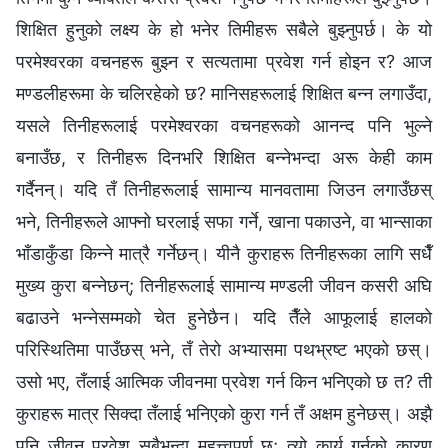
शिक्षित हुनुको लक्ष्य के हो भनेर तिमीहरू सबैले बुझ्नुपर्छ। के यो
परमेश्‍वरका वचनहरू बुझ्न र सत्यतामा प्रवेश गर्न होइन र? आज
मण्डलीहरूमा के चलिरहेको छ? मानिसहरूलाई शिक्षित बन्न लगाउँदा,
यसले तिनीहरूलाई परमेश्‍वरका वचनहरूको आनन्द पनि भुल्ने
बनाउँछ, र तिनीहरू दिनभरि शिक्षित बन्नेभन्दा अरू केही काम
गर्दैनन्। यदि तँ तिनीहरूलाई सामान्य मानवतामा जिउन लगाउँछस्
भने, तिनीहरूले आफ्नो घरलाई सफा गर्ने, खाना पकाउने, वा भान्साका
भाँडाकुँडा किन्ने मात्रै गर्नेछन्। यीनै कुराहरू तिनीहरूका लागि सधैँ
मुख्य कुरा बन्नेछन्; तिनीहरूलाई सामान्य मण्डली जीवन कसरी अघि
बढाउने भन्‍नेसम्मको चेत हुनेछैन। यदि तैँले आफूलाई हालको
परिस्थितिमा पाउँछस् भने, तँ तेरो अभ्यासमा पथभ्रष्ट भएको छस्।
उसो भए, तँलाई आत्मिक जीवनमा प्रवेश गर्न किन भनिएको छ त? ती
कुराहरू मात्र सिक्दा तँलाई भनिएको कुरा गर्न तँ अक्षम हुनेछस्। अझै
पनि जीवन प्रवेश सबैभन्दा महत्त्वपूर्ण छ; त्यो कार्य गर्नुको कारण