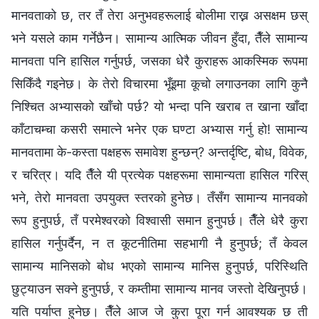
मानवताको छ, तर तँ तेरा अनुभवहरूलाई बोलीमा राख्न असक्षम छस्
भने यसले काम गर्नेछैन। सामान्य आत्मिक जीवन हुँदा, तैँले सामान्य
मानवता पनि हासिल गर्नुपर्छ, जसका धेरै कुराहरू आकस्मिक रूपमा
सिकिँदै गइनेछ। के तेरो विचारमा भूँइमा कूचो लगाउनका लागि कुनै
निश्चित अभ्यासको खाँचो पर्छ? यो भन्दा पनि खराब त खाना खाँदा
काँटाचम्चा कसरी समात्ने भनेर एक घण्टा अभ्यास गर्नु हो! सामान्य
मानवतामा के-कस्ता पक्षहरू समावेश हुन्छन्? अन्तर्दृष्टि, बोध, विवेक,
र चरित्र। यदि तैँले यी प्रत्येक पक्षहरूमा सामान्यता हासिल गरिस्
भने, तेरो मानवता उपयुक्त स्तरको हुनेछ। तँसँग सामान्य मानवको
रूप हुनुपर्छ, तँ परमेश्‍वरको विश्‍वासी समान हुनुपर्छ। तैँले धेरै कुरा
हासिल गर्नुपर्दैन, न त कूटनीतिमा सहभागी नै हुनुपर्छ; तँ केवल
सामान्य मानिसको बोध भएको सामान्य मानिस हुनुपर्छ, परिस्थिति
छुट्याउन सक्ने हुनुपर्छ, र कम्तीमा सामान्य मानव जस्तो देखिनुपर्छ।
यति पर्याप्‍त हुनेछ। तैँले आज जे कुरा पूरा गर्न आवश्यक छ ती