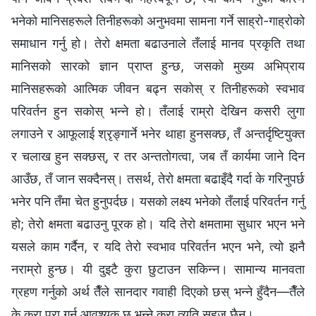
भनेको मानिसहरूले तिनीहरूको अनुभवमा सामना गर्ने साह्रो-गाह्रोको
समाधान गर्नु हो। तेरो क्षमता बढाउनाले तँलाई मानव प्रकृति तथा
मानिसको सारको ज्ञान प्राप्‍त हुन्छ, जसको मुख्य अभिप्राय
मानिसहरूको आत्मिक जीवन बढ्न सकोस् र तिनीहरूको स्वभाव
परिवर्तन हुन सकोस् भन्‍ने हो। तँलाई राम्रो देखिन कसरी लुगा
लगाउने र आफूलाई श्रृङ्गार्ने भनेर थाहा हुनसक्छ, तँ अन्तर्दृष्टियुक्त
र चलाख हुन सक्छस्, र तर अन्ततोगत्वा, जब तँ कार्यमा जाने दिन
आउँछ, तँ जान सक्दैनस्। तसर्थ, तेरो क्षमता बढाइँदै गर्दा के गरिनुपर्छ
भनेर पनि तँमा चेत हुनुपर्दछ। यसको लक्ष्य भनेको तँलाई परिवर्तन गर्नु
हो; तेरो क्षमता बढाउनु पूरक हो। यदि तेरो क्षमतामा सुधार भएन भने
यसले काम गर्दैन, र यदि तेरो स्वभाव परिवर्तन भएन भने, त्यो झनै
नराम्रो हुन्छ। यी दुइटै कुरा छुटाउन सकिन्न। सामान्य मानवता
ग्रहण गर्नुको अर्थ तैँले सानदार गवाही दिएको छस् भन्‍ने हुँदैन—तैँले
के कुरा पूरा गर्न आवश्यक छ भन्‍ने कुरा त्यति सहज छैन।