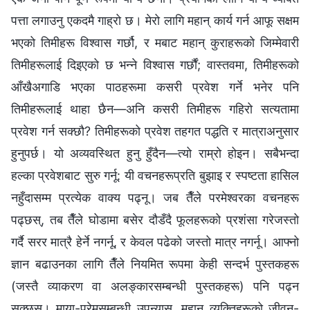
पत्ता लगाउनु एकदमै गाह्रो छ। मेरो लागि महान् कार्य गर्न आफू सक्षम
भएको तिमीहरू विश्‍वास गर्छौ, र मबाट महान् कुराहरूको जिम्मेवारी
तिमीहरूलाई दिइएको छ भन्‍ने विश्‍वास गर्छौं; वास्तवमा, तिमीहरूको
आँखैअगाडि भएका पाठहरूमा कसरी प्रवेश गर्ने भनेर पनि
तिमीहरूलाई थाहा छैन—अनि कसरी तिमीहरू गहिरो सत्यतामा
प्रवेश गर्न सक्छौ? तिमीहरूको प्रवेश तहगत पद्धति र मात्राअनुसार
हुनुपर्छ। यो अव्यवस्थित हुनु हुँदैन—त्यो राम्रो होइन। सबैभन्दा
हल्का प्रवेशबाट सुरु गर्नू: यी वचनहरूप्रति बुझाइ र स्पष्टता हासिल
नहुँदासम्म प्रत्येक वाक्य पढ्नू। जब तैँले परमेश्‍वरका वचनहरू
पढ्छस्, तब तैँले घोडामा बसेर दौडँदै फूलहरूको प्रशंसा गरेजस्तो
गर्दै सरर मात्रै हेर्ने नगर्नू, र केवल पढेको जस्तो मात्र नगर्नू। आफ्नो
ज्ञान बढाउनका लागि तैँले नियमित रूपमा केही सन्दर्भ पुस्तकहरू
(जस्तै व्याकरण वा अलङ्कारसम्बन्धी पुस्तकहरू) पनि पढ्न
सक्छस्। माया-प्रेमसम्बन्धी उपन्यास, महान् व्यक्तिहरूको जीवन-