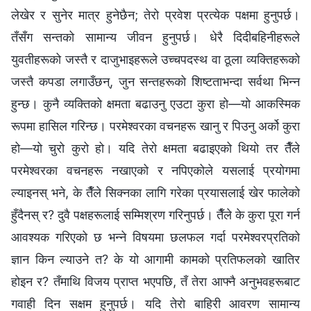
लेखेर र सुनेर मात्र हुनेछैन; तेरो प्रवेश प्रत्येक पक्षमा हुनुपर्छ।
तँसँग सन्तको सामान्य जीवन हुनुपर्छ। धेरै दिदीबहिनीहरूले
युवतीहरूको जस्तै र दाजुभाइहरूले उच्चपदस्थ वा ठूला व्यक्तिहरूको
जस्तै कपडा लगाउँछन्, जुन सन्तहरूको शिष्टताभन्दा सर्वथा भिन्न
हुन्छ। कुनै व्यक्तिको क्षमता बढाउनु एउटा कुरा हो—यो आकस्मिक
रूपमा हासिल गरिन्छ। परमेश्‍वरका वचनहरू खानु र पिउनु अर्को कुरा
हो—यो चुरो कुरो हो। यदि तेरो क्षमता बढाइएको थियो तर तैँले
परमेश्‍वरका वचनहरू नखाएको र नपिएकोले यसलाई प्रयोगमा
ल्याइनस् भने, के तैँले सिक्नका लागि गरेका प्रयासलाई खेर फालेको
हुँदैनस् र? दुवै पक्षहरूलाई सम्मिश्रण गरिनुपर्छ। तैँले के कुरा पूरा गर्न
आवश्यक गरिएको छ भन्‍ने विषयमा छलफल गर्दा परमेश्‍वरप्रतिको
ज्ञान किन ल्याउने त? के यो आगामी कामको प्रतिफलको खातिर
होइन र? तँमाथि विजय प्राप्‍त भएपछि, तँ तेरा आफ्नै अनुभवहरूबाट
गवाही दिन सक्षम हुनुपर्छ। यदि तेरो बाहिरी आवरण सामान्य