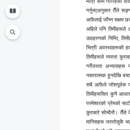
मात्रै काम गरिरहेको दे
गर्नुभएअनुसार तैँले सङ
आफैलाई जाँच्न सक्षम छस
अहिले पनि तिमीहरूले अझ
उदाहरणको निम्ति, तिम
भित्री अवस्थाहरूको हाल
तिमीहरूले त्यस्ता कुरा
गर्नेजस्ता अभ्यासहरू
नकारात्मक हुनदेखि बचा
सबै आफैले जोशपूर्वक पछ
तिमीहरूसित कुनै आधारभ
परमेश्‍वरको प्रेमको साट
कुराबारे सोच्दैनौ। तैँ
मानिसहरू जस्तोसुकै भएपनि