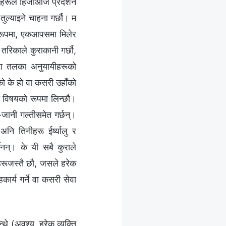
मीहरूले हिजोआज प्रदर्शन
 तुल्याइने चाहना गर्छौ। म
ित रूपमा, एकआपसमा मिलेर
 तरिकाले कुराकानी गर्छौ,
न्दा तलका अनुयायीहरूको
नेको के हो वा कसरी उहाँको
का विषयको रूपमा लिन्छौ।
-जानी गल्तीसमेत गर्छन्।
 अनि तिनीहरू ईर्ष्यालु र
ैनन्। के यी सबै कुराले
ीहरूजस्तै छौ, जसले हरेक
हकार्य गर्ने वा कसरी सेवा
न्थे (अवश्य, हरेक व्यक्ति