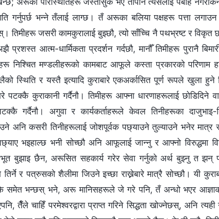
खिन्छ; अरूका परिस्थितिहरू जस्तोसुकै भए तापनि त्यसलाई पर्बाह नगरीक
्गति गर्नुपर्छ भन्‍ने तँलाई लाग्छ। तँ अरूका बलिया पक्षहरू पत्ता लगा
्। तिमीहरू जसरी कामकुरालाई बुझ्छौ, त्यो साँच्चि नै पथभ्रष्ट र विकृ
ै प्रशस्त आत्म-धार्मिकता प्रदर्शन गर्दछौ, मानौँ तिमीहरू पुरानै बिम
ीहरू निश्चित मण्डलीहरूको कामबाट आफूले कस्ता प्रकारको परिणाम हा
ैको स्थिति र यस्तै इत्यादि कुराबारे एकअर्कासित पूर्ण रूपले खुला हुने 
बारे पटक्कै कुराकानी गर्दैनौ। तिमीहरू आफ्ना धारणाहरूलाई छोडिदिने वा आ
 पटक्कै गर्दैनौ। अगुवा र कार्यकर्ताहरूले केवल तिनीहरूका दाजुभाइ
उने अनि कसरी तिनीहरूलाई जोशपूर्वक पछ्याउने तुल्याउने भनेर मात्र स
्याए भइहाल्छ भनी सोच्छौ अनि आफूलाई जान्नु र आफ्‍नो विरुद्धमा विद्रोह
ूत बुझाइ छैन, अरूसित सहकार्य गरेर सेवा गर्नुको अर्थ बुझ्नु त झन्
ो तिर्ने र पत्रुसको शैलीमा जिउने इच्छा राख्नेबारे मात्रै सोच्छौ। यी कुर
ले के समेत भन्छस् भने, अरू मानिसहरूले जे गरे पनि, तँ अन्धो भएर आज्ञा
, तैँले चाहिँ परमेश्‍वरद्वारा प्राप्त गरिने सिद्धता खोज्नेछस्, अनि त्यही 