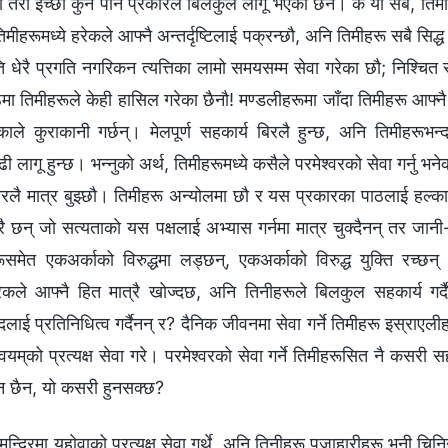
मा तेरो इच्छा कुनै पनि प्रकारले बिलकुलै लागू भएको छैन। के यी सबै, ति
तिमीहरूमध्ये हरेकले आफ्नै अन्तर्दृष्टिलाई पक्रन्छौ, अनि तिमीहरू सबै सिद्ध
यति धेरै प्रगति नगरिकन त्यत्तिका लामो समयसम्म सेवा गरेका छौ; निश्‍च
ाठमा तिमीहरूले केही हासिल गरेका छैनौ! मण्डलीहरूमा जाँदा तिमीहरू आफ्नै
ले कुराकानी गर्छन्। मेलपूर्ण सहकार्य बिरलै हुन्छ, अनि तिमीहरूभ
ी लागू हुन्छ। भन्‍नुको अर्थ, तिमीहरूमध्ये कसैले परमेश्‍वरको सेवा गर्नु भ
कुरा बिरलै मात्र बुझ्छौ। तिमीहरू अन्योलमा छौ र यस प्रकारका पाठलाई हल्
 छन् जो सत्यताको यस पक्षलाई अभ्यास गर्नमा मात्र चुक्दैनन् तर जानी
ेहरूसमेत एकअर्काको विरुद्धमा लड्छन्, एकअर्काको विरुद्ध युक्ति रच्छन्
 हरेकले आफ्नै हित मात्रै खोज्दछ, अनि तिनीहरूले बिलकुल सहकार्य गर्द
ाई प्रतिनिधित्व गर्दैनन् र? दैनिक जीवनमा सेवा गर्ने तिमीहरू इस्राएल
्वयम्‌को प्रत्यक्ष सेवा गरे। परमेश्‍वरको सेवा गर्ने तिमीहरूसित नै कसरी स
 ज्ञान छैन, यो कसरी हुनसक्छ?
मन्दिरमा यहोवाको प्रत्यक्ष सेवा गर्थे, अनि तिनीहरू पूजाहारीहरू भनी चिनि