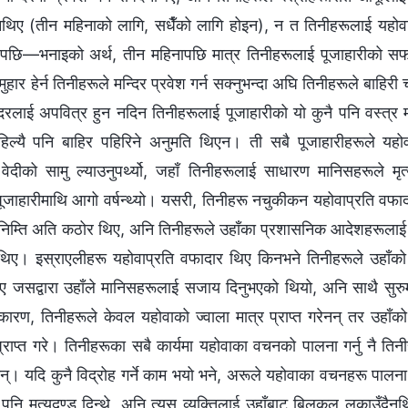
दैनथिए (तीन महिनाको लागि, सधैँको लागि होइन), न त तिनीहरूलाई यहोवाको
भएपछि—भनाइको अर्थ, तीन महिनापछि मात्र तिनीहरूलाई पूजाहारीको सफा
हार हेर्न तिनीहरूले मन्दिर प्रवेश गर्न सक्नुभन्दा अघि तिनीहरूले बाहिर
न्दिरलाई अपवित्र हुन नदिन तिनीहरूलाई पूजाहारीको यो कुनै पनि वस्त्र म
हिल्यै पनि बाहिर पहिरिने अनुमति थिएन। ती सबै पूजाहारीहरूले यहोवा
दीको सामु ल्याउनुपर्थ्यो, जहाँ तिनीहरूलाई साधारण मानिसहरूले मृत्य
जाहारीमाथि आगो वर्षन्थ्यो। यसरी, तिनीहरू नचुकीकन यहोवाप्रति वफादा
निम्ति अति कठोर थिए, अनि तिनीहरूले उहाँका प्रशासनिक आदेशहरूलाई त्
ैनथिए। इस्राएलीहरू यहोवाप्रति वफादार थिए किनभने तिनीहरूले उहाँ
ए जसद्वारा उहाँले मानिसहरूलाई सजाय दिनुभएको थियो, अनि साथै सुरु
ैकारण, तिनीहरूले केवल यहोवाको ज्वाला मात्र प्राप्त गरेनन् तर उहाँको व
राप्त गरे। तिनीहरूका सबै कार्यमा यहोवाका वचनको पालना गर्नु नै तिन
न्। यदि कुनै विद्रोह गर्ने काम भयो भने, अरूले यहोवाका वचनहरू पालना गर
ई पनि मृत्युदण्ड दिन्थे, अनि त्यस व्यक्तिलाई उहाँबाट बिलकुल लुकाउँद