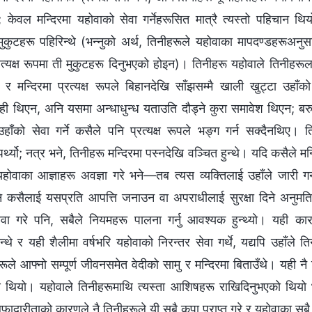
न; केवल मन्दिरमा यहोवाको सेवा गर्नेहरूसित मात्रै त्यस्तो पहिचान थ
कुटहरू पहिरिन्थे (भन्‍नुको अर्थ, तिनीहरूले यहोवाका मापदण्डहरूअनुस
रत्यक्ष रूपमा ती मुकुटहरू दिनुभएको होइन)। तिनीहरू यहोवाले तिनीहरूल
 र मन्दिरमा प्रत्यक्ष रूपले बिहानदेखि साँझसम्मै खाली खुट्टा उहाँको
ही थिएन, अनि यसमा अन्धाधुन्ध यताउति दौड्ने कुरा समावेश थिएन; बर
हाँको सेवा गर्ने कसैले पनि प्रत्यक्ष रूपले भङ्ग गर्न सक्दैनथिए। 
र्थ्यो; नत्र भने, तिनीहरू मन्दिरमा पस्नदेखि वञ्चित हुन्थे। यदि कसैले म
होवाका आज्ञाहरू अवज्ञा गरे भने—तब त्यस व्यक्तिलाई उहाँले जारी ग
 अनि कसैलाई यसप्रति आपत्ति जनाउन वा अपराधीलाई सुरक्षा दिने अनुमति 
सेवा गरे पनि, सबैले नियमहरू पालना गर्नु आवश्यक हुन्थ्यो। यही कारण
न्थे र यही शैलीमा वर्षभरि यहोवाको निरन्तर सेवा गर्थे, यद्यपि उहाँले त
ूले आफ्नो सम्पूर्ण जीवनसमेत वेदीको सामु र मन्दिरमा बिताउँथे। यही न
यो। यहोवाले तिनीहरूमाथि त्यस्ता आशिषहरू राखिदिनुभएको थियो भन्‍
ो बफादारीताको कारणले नै तिनीहरूले यी सबै कृपा प्राप्त गरे र यहोवाका सबै 