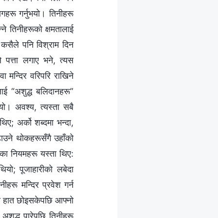
गहरू गर्नुभयो। तिनीहरू
न्ने तिनीहरूको क्षमतालाई
 कसैले पनि विश्राम दिन
 पत्ता लगाए भने, त्यस
 वा मन्दिर वरिपरि राखिने
लाई “अशुद्ध बलिदानहरू”
्यो। अवश्य, त्यस्ता सबै
ए; अर्को शब्दमा भन्दा,
ाउने थोकहरूसँगै उहाँको
एका नियमहरू यस्ता थिए:
थियो; पूजाहारीको लबेदा
ीहरू मन्दिर प्रवेश गर्न
िको हात छोइसकेपछि आफ्नो
अशुद्ध पारेपछि तिनीहरू