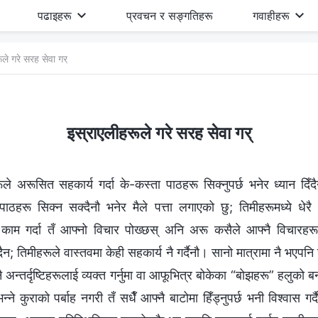
पढाइहरू
प्रवचन र सङ्गतिहरू
गवाहीहरू
ले गरे सरह सेवा गर्
इस्राएलीहरूले गरे सरह सेवा गर्
 अरूसित सहकार्य गर्दा के-कस्ता पाठहरू सिक्नुपर्छ भनेर ध्यान दिँदैन
पाठहरू सिक्न सक्दैनौ भनेर मैले पत्ता लगाएको छु; तिमीहरूमध्ये धेर
 काम गर्दा तँ आफ्नो विचार पोख्छस् अनि अरू कसैले आफ्नै विचारहर
ुँदैन; तिमीहरूले वास्तवमा केही सहकार्य नै गर्दैनौ। सानो मात्रामा नै 
अन्तर्दृष्टिहरूलाई व्यक्त गर्नुमा वा आफूभित्र बोकेका “बोझहरू” हलुको ब
‍ने कुराको पर्बाह नगरी तँ सधैँ आफ्नै बाटोमा हिँड्नुपर्छ भनी विश्‍वास गर्दै