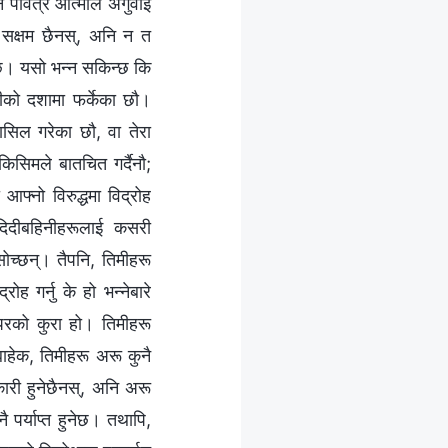
न पवित्र आत्माले अगुवाइ
उन सक्षम छैनस्, अनि न त
त छ। यसो भन्न सकिन्छ कि
ारीको दशामा फर्केका छौ।
सिल गरेका छौ, वा तेरा
किसिमले बातचित गर्दैनौ;
फ्‍नो विरुद्धमा विद्रोह
-दिदीबहिनीहरूलाई कसरी
ोच्छन्। तैपनि, तिमीहरू
 गर्नु के हो भन्‍नेबारे
 परको कुरा हो। तिमीहरू
ाबाहेक, तिमीहरू अरू कुनै
कारी हुनेछैनस्, अनि अरू
नै पर्याप्त हुनेछ। तथापि,