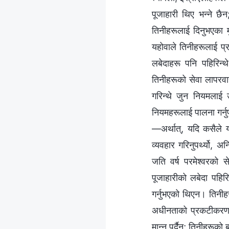
पूजाहारी थिए भन्‍ने छै
तिनीहरूलाई दिनुभएका मु
यहोवाले तिनीहरूलाई प्
लबेदाहरू पनि पहिरिन्थे
तिनीहरूको सेवा लापरवा
गरिन्थे जुन नियमलाई उ
नियमहरूलाई पालना गर्नुप
—अर्थात्, यदि कसैले य
व्यवहार गरिनुपर्थ्यो,
जति वर्ष परमेश्‍वरको 
पूजाहारीको लबेदा पहिरि
गर्नुभएको थिएन। तिनीहर
अधीनताको प्रकटीकरण थि
मान्नु पर्दैन; तिनीहरूक