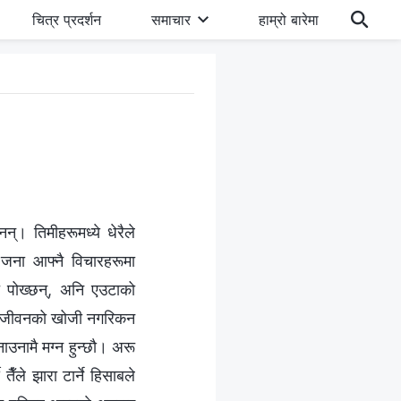
चित्र प्रदर्शन
समाचार
हाम्रो बारेमा
न्। तिमीहरूमध्ये धेरैले
ै जना आफ्नै विचारहरूमा
ू पोख्छन्, अनि एउटाको
भएपनि जीवनको खोजी नगरिकन
नाउनामै मग्न हुन्छौ। अरू
 तैँले झारा टार्ने हिसाबले