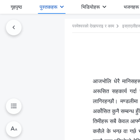
गृहपृष्ठ
पुस्तकहरू
भिडियोहरू
भजनहरू
परमेश्‍वरको देखापराइ र काम
इस्राएलीहरू
आजभोलि धेरै मानिसहरूले
अरूसित सहकार्य गर्दा 
लागिरहन्छौ। मण्डलीमा
अर्कोसित कुनै सम्बन्ध ह
तिमीहरू सबै केवल आफ्नै 
कसैले के भन्छ वा गर्छ भन्