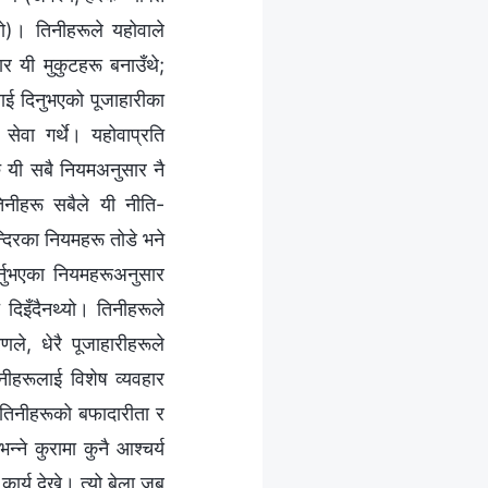
ियो)। तिनीहरूले यहोवाले
ार यी मुकुटहरू बनाउँथे;
ाई दिनुभएको पूजाहारीका
 सेवा गर्थे। यहोवाप्रति
ु यी सबै नियमअनुसार नै
तिनीहरू सबैले यी नीति-
न्दिरका नियमहरू तोडे भने
र्नुभएका नियमहरूअनुसार
दिइँदैनथ्यो। तिनीहरूले
ले, धेरै पूजाहारीहरूले
िनीहरूलाई विशेष व्यवहार
ै तिनीहरूको बफादारीता र
ने कुरामा कुनै आश्चर्य
कार्य देखे। त्यो बेला जब