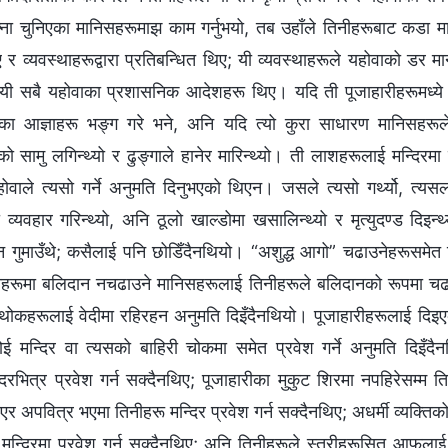
ना चुनिएका मानिसहरूमाझ काम गर्नुभयो, तब उहाँले तिनीहरूबाट कडा मा
ए र व्यवस्थाहरूद्वारा प्रतिबन्धित थिए; यी व्यवस्थाहरूले यहोवाको डर मा
्थे। यी सबै यहोवाका प्रशासनिक आदेशहरू थिए। यदि ती पूजाहारीहरूमध्ये
का आज्ञाहरू भङ्ग गरे भने, अनि यदि त्यो कुरा साधारण मानिसहरूले
दीको सामु लगिन्थ्यो र ढुङ्गाले हानेर मारिन्थ्यो। ती लाशहरूलाई मन्दिरमा
होवाले त्यसो गर्ने अनुमति दिनुभएको थिएन। जसले त्यसो गर्थ्यो, त्यस
 व्यवहार गरिन्थ्यो, अनि ठूलो खाल्डोमा खसालिन्थ्यो र मृत्युदण्ड दिइन्थ
न गुमाउँथे; कसैलाई पनि छोडिँदैनथियो। “अशुद्ध आगो” चढाउनेहरूसमेत थि
िनहरूमा बलिदान नचढाउने मानिसहरूलाई तिनीहरूले बलिदानको रूपमा चढ
थोकहरूलाई वेदीमा रहिरहन अनुमति दिइँदैनथियो। पूजाहारीहरूलाई दिइ
ई मन्दिर वा त्यसको बाहिरी चोकमा समेत प्रवेश गर्ने अनुमति दिइँदैन
दिरभित्र प्रवेश गर्न सक्दैनथिए; पूजाहारीका मुकुट शिरमा नपहिरेसम्म तिन
र अपवित्र भएमा तिनीहरू मन्दिर प्रवेश गर्न सक्दैनथिए; अधर्मी व्यक्त
मन्दिरमा प्रवेश गर्न सक्दैनथिए; अनि तिनीहरूले स्त्रीहरूसित आफूलाई 