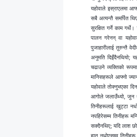
यहोवाले इस्राएलमा आफ्
सबै अत्यन्तै समर्पित थि
सुरक्षित गर्ने काम गर
पालन गरेनन् वा यहोवा
पुजाहारीलाई तुरुन्तै वे
अनुमति दिइँदैनथियो; य
चढाउने व्यक्तिको रूपमा
मानिसहरूले आफ्नो ज्या
यहोवाले तोक्‍नुभएका द
आगोले जलाउँथ्यो, जुन 
तिनीहरूलाई खुट्टा नधो
नपहिरेसम्म तिनीहरू मन्
सक्दैनथिए; यदि लाश छोए
हात नधोएसम्म तिनीहरू 