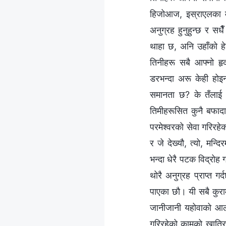
हिजोआज, इस्राएलका मान
अनुग्रह हुनुहुन्छ र सधै
थाहा छ, अनि उहाँको हेर
तिनीहरू सबै आफ्नो हृ
डरभन्दा अरू केही होइ
समानता छ? के तँलाई हि
तिमीहरूसित कुनै बफादार
परमेश्‍वरको सेवा गरिरहे
र जे देख्यौ, त्यो, मन्द
भन्दा धेरै पटक विद्रोह
थोरै अनुग्रह प्राप्त ग
पाएका छौ। यी सबै कुराम
जानीजानी यहोवाको आलोच
गरिरहेको कामको खातिर 