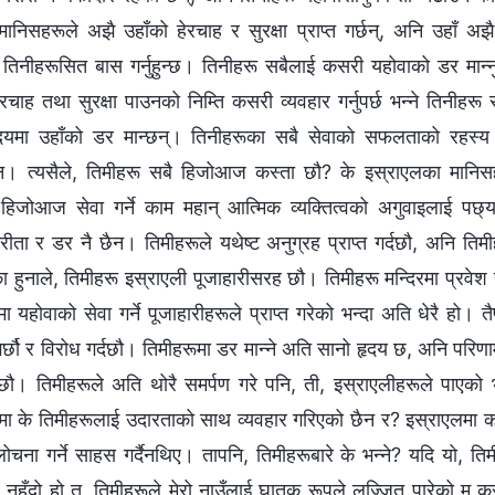
िसहरूले अझै उहाँको हेरचाह र सुरक्षा प्राप्त गर्छन्, अनि उहाँ अ
ँ तिनीहरूसित बास गर्नुहुन्छ। तिनीहरू सबैलाई कसरी यहोवाको डर मान्नुपर्छ
चाह तथा सुरक्षा पाउनको निम्ति कसरी व्यवहार गर्नुपर्छ भन्‍ने तिनीह
दयमा उहाँको डर मान्छन्। तिनीहरूका सबै सेवाको सफलताको रहस्य 
न। त्यसैले, तिमीहरू सबै हिजोआज कस्ता छौ? के इस्राएलका मानिस
जोआज सेवा गर्ने काम महान् आत्मिक व्यक्तित्वको अगुवाइलाई पछ्याउ
ीता र डर नै छैन। तिमीहरूले यथेष्ट अनुग्रह प्राप्त गर्दछौ, अनि तिमीहर
का हुनाले, तिमीहरू इस्राएली पूजाहारीसरह छौ। तिमीहरू मन्दिरमा प्रवेश नगर
िरमा यहोवाको सेवा गर्ने पूजाहारीहरूले प्राप्त गरेको भन्दा अति धेरै हो। 
 गर्छौ र विरोध गर्दछौ। तिमीहरूमा डर मान्ने अति सानो हृदय छ, अनि परिण
र्दछौ। तिमीहरूले अति थोरै समर्पण गरे पनि, ती, इस्राएलीहरूले पाएको भ
ा के तिमीहरूलाई उदारताको साथ व्यवहार गरिएको छैन र? इस्राएलमा काम 
ना गर्ने साहस गर्दैनथिए। तापनि, तिमीहरूबारे के भन्‍ने? यदि यो, तिम
नहुँदो हो त, तिमीहरूले मेरो नाउँलाई घातक रूपले लज्‍जित पारेको म 