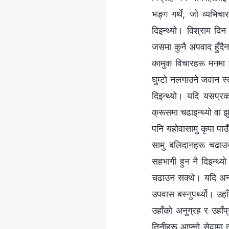
भङ्ग गर्थे, जो व्यभिच
दिइन्थ्यो। विश्राम दिन 
जसमा कुनै अपवाद हुँदैन
कामुक विचारहरू मनमा ख
घुम्टो नलगाउने जवान स्त
दिइन्थ्यो। यदि यसप्रक
क्रूसमा चढाइन्थ्यो वा झु
पनि यहोवासामु कृपा पा
सामु बलिदानहरू चढाउन
सहभागी हुन नै दिइन्थ्य
चढाउन सक्थे। यदि अन्य 
उपवास बस्नुपर्थ्यो। उ
उहाँको अनुग्रह र उहाँ
तिनीहरू आफ्नो सेवामा 