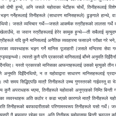
ारको दोषी हुन्थे, अनि जसले यहोवाका भेटीहरू चोर्थे, तिनीहरूलाई व
भङ्ग गर्नेहरूलाई तिनीहरूले (साधारण मानिसहरूले) ढुङ्गाले हान्थे, वा को
थियो। जसले व्यभिचार गर्थे—जसले आकर्षक स्त्रीहरूको लालसा गर्थे वा द
ेलाउँथे, वा जवान स्त्रीहरूलाई हेरेर कामुक हुन्थे—ती सबैलाई मृत्युद
्रीहरूले यदि कुनै मानिसलाई अनैतिक व्यवहारमा फसाउने परीक्षा गरे भने, त
ारका व्यवस्थाहरू भङ्ग गर्ने मानिस पूजाहारी (जसले मन्दिरमा सेवा गर
ण्ड्याइन्थ्यो। त्यस्तो कुनै पनि प्रकारको मानिसलाई बाँच्ने अनुमति दिइँदै
उँदैनथिए। यस्तो प्रकारको मानिसका आफन्तहरूलाई उसको मृत्युको तीन वर
े अनुमति दिइँदैनथियो, न त यहोवाद्वारा साधारण मानिसहरूलाई प्रद
ो। त्यो समय सिद्धिएपछि मात्रै तिनीहरूले उच्च गुणस्तरको गाईवस्तु वा भ
कुनै अपराधहरू भएमा, तिनीहरूले यहोवाको अनुग्रहको निम्ति बिन्ती गर्
हाँका व्यवस्थाहरू अति कठोर र कडा भएको कारणले मात्रै तिनीहरूले यहो
प्रति तिनीहरूको बवफादारीताको परिणामस्वरूप तिनीहरूले यसो गर्थे। 
त्यसरी नै बफादार रहेका छन्, अनि तिनीहरू यहोवासामु बिन्ती चढाउन कह