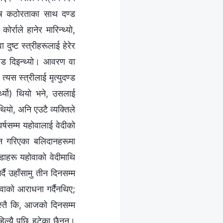
िशेष कठोरताका साथ दण्ड
र्राले हानेर मारिन्थ्यो,
ुष्ट स्त्रीहरूलाई हेरेर
ण्ड दिइन्थ्यो। आवरण वा
्यस स्त्रीलाई मृत्युदण्ड
्थ्यो) थियो भने, उसलाई
नथियो, अनि एउटै व्यक्तिले
्षसम्म यहोवालाई वेदीको
ान गरिएका बलिदानहरूमा
ेडाहरू यहोवाको वेदीमाथि
दै उहाँसामु तीन दिनसम्म
वाको आराधना गर्दैनथिए;
जस्तै कि, आजको दिनसम्म
िल्यै पछि हटेका छैनन्।