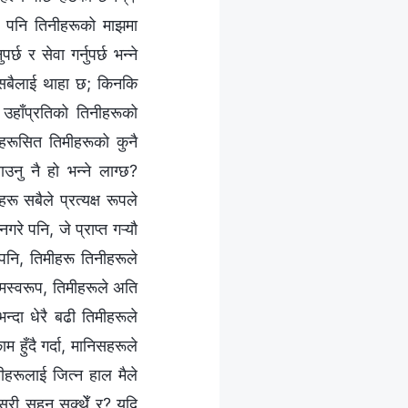
झै पनि तिनीहरूको माझमा
 र सेवा गर्नुपर्छ भन्‍ने
रू सबैलाई थाहा छ; किनकि
उहाँप्रतिको तिनीहरूको
हरूसित तिमीहरूको कुनै
नु नै हो भन्‍ने लाग्छ?
ू सबैले प्रत्यक्ष रूपले
े पनि, जे प्राप्त गऱ्यौ
तैपनि, तिमीहरू तिनीहरूले
ामस्वरूप, तिमीहरूले अति
न्दा धेरै बढी तिमीहरूले
हुँदै गर्दा, मानिसहरूले
ीहरूलाई जित्न हाल मैले
कसरी सहन सक्थेँ र? यदि