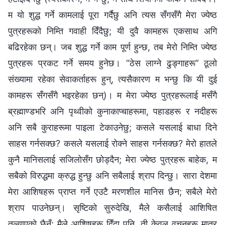
म यो शुद्ध गर्ने कामलाई पूरा गर्दैछु अनि त्यस सँगसँगै मेरा ज्येष्ठ
पुत्रहरूको निम्ति गवाही दिँदैछु; यी दुवै कामहरू एकसाथ अगि
बढिरहेका छन्। जब शुद्ध गर्ने काम पूर्ण हुन्छ, तब मेरो निम्ति ज्येष्ठ
पुत्रहरू प्रकट गर्ने समय हुनेछ। “ठेस लाग्ने ढुङ्गाहरू” ठूलो
संख्यामा रहेका सेवाकर्ताहरू हुन्, त्यसैकारण म भन्छु कि यी दुई
कामहरू सँगसँगै भइरहेका छन्)। म मेरा ज्येष्ठ पुत्रहरूलाई मसँगै
ब्रह्माण्डभरि अनि पृथ्वीको कुनाकाप्चाहरूमा, पहाडहरू र नदीहरू
अनि सबै कुराहरूमा पाइला टेकाउनेछु; कसले यसलाई बाधा दिने
साहस गर्नसक्छ? कसले यसलाई रोक्ने साहस गर्नसक्छ? मेरो हातले
कुनै मानिसलाई सजिलोसँग छोड्दैन; मेरा ज्येष्ठ पुत्रहरू बाहेक, म
सबैको विरुद्धमा क्रुद्ध हुन्छु अनि सबैलाई श्राप दिन्छु। सारा देशमा
मेरा आशिषहरू प्राप्त गर्ने एउटै मरणशील मानिस छैन; सबैले मेरो
श्राप पाउनेछन्। सृष्टिको सुरुदेखि, मैले कसैलाई आशिषित
तुल्याएको छैनँ; मैले आशिषहरू दिँदा पनि, ती केवल वचनहरू मात्र