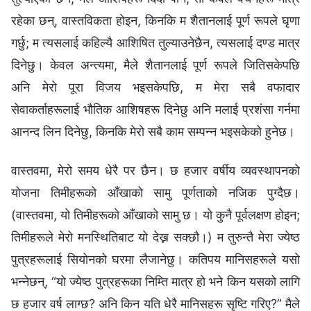
रहेका छन्, वास्तविकता होइन, किनकि म शैतानलाई पूर्ण रूपले घृणा
गर्छु; म त्यसलाई कहिल्यै आशिषित तुल्याउनेछैन, त्यसलाई दण्ड मात्र
दिनेछु। केवल अन्त्यमा, मैले शैतानलाई पूर्ण रूपले जितिसकेपछि
अनि मेरो पूरा विजय भइसकेपछि, म मेरा सबै वफादार
सेवाकर्ताहरूलाई भौतिक आशिषहरू दिनेछु अनि मलाई प्रशंसा गर्नमा
आनन्द लिन दिनेछु, किनकि मेरो सबै काम सम्पन्न भइसकेको हुनेछ।
वास्तवमा, मेरो समय धेरै पर छैन। छ हजार वर्षीय व्यवस्थापनको
योजना तिमीहरूको आँखाको सामु पूर्णताको नजिक पुग्दैछ।
(वास्तवमा, यो तिमीहरूको आँखाको सामु छ। यो कुनै पूर्वलक्षण होइन;
तिमीहरूले मेरो मनस्थितिबाट यो देख्न सक्छौ।) म तुरुन्तै मेरा ज्येष्ठ
पुत्रहरूलाई सियोनको घरमा लैजानेछु। कतिपय मानिसहरूले यसो
भन्‍नेछन्, “यो ज्येष्ठ पुत्रहरूका निम्ति मात्र हो भने किन यसको लागि
छ हजार वर्ष लाग्छ? अनि किन यति धेरै मानिसहरू सृष्टि गरिए?” मैले