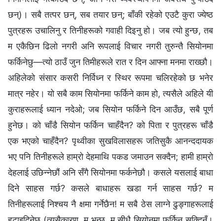
छन्)। सबै तत्पर छन्, सब तयार छन्; बाँकी रहेको एउटै कुरा ज्येष्ठ
पुत्रहरू उचालिनु र तिनीहरूको गवाही दिइनु हो। जब त्यो हुन्छ, तब
म एकैछिन ढिलो नगरी अनि रूपलाई विचार नगरी तुरुन्तै सियोनमा
फर्किनेछु—त्यो ठाउँ जुन तिमीहरूले रात र दिन आफ्ना मनमा राख्छौ।
अहिलेको संसार कसरी निर्विध्न र स्थिर रूपमा चलिरहेको छ भनेर
मात्र नहेर। यो सबै काम सियोनमा फर्किने काम हो, त्यसैले अहिले यी
कुराहरूलाई ध्यान नदेओ; जब सियोन फर्किने दिन आउँछ, सबै पूर्ण
हुनेछ। को चाँडै सियोन फर्किन चाहँदैन? को पिता र पुत्रहरू चाँडै
एक भएको चाहँदैन? पृथ्वीका सुखविलासहरू जतिसुकै आनन्ददायक
भए पनि तिनीहरूले हाम्रो देहमाथि पकड जमाउन सक्दैन; हामी हाम्रो
देहलाई उछिन्नेछौं अनि सँगै सियोनमा फर्कनेछौ। कसले यसलाई बाधा
दिने साहस गर्छ? कसले बाधाहरू खडा गर्न साहस गर्छ? म
तिनीहरूलाई निश्चय नै क्षमा गर्नेछैन! म सबै ठेस लाग्ने ढुङ्गाहरूलाई
हटाइदिनेछु (त्यसैकारण, म भन्छु, म सीधै सियोनमा फर्किन सक्दिनँ।