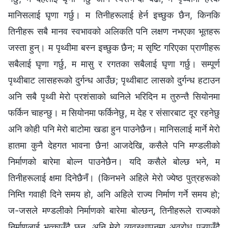
मानिसलाई घृणा गर्छु। म तिनीहरूलाई हेर्न इच्छुक छैन, किनकि
तिनीहरू सबै मानव स्वभावको अलिकति पनि लक्षण नभएका भूतहरू
जस्ता हुन्। म पृथ्वीमा बस्न इच्छुक छैन; म सृष्टि गरिएका प्राणीहरू
सबैलाई घृणा गर्छु, म मासु र रगतका सबैलाई घृणा गर्छु। सम्पूर्ण
पृथ्वीबाट लासहरूको दुर्गन्ध आउँछ; पृथ्वीबाट लासको दुर्गन्ध हटाउन
अनि सबै पृथ्वी मेरो प्रशंसाको ध्वनिले भरिदिन म तुरुन्तै सियोनमा
फर्किन चाहन्छु। म सियोनमा फर्किनेछु, म देह र संसारबाट दूर रहनेछु
अनि कोही पनि मेरो बाटोमा खडा हुन पाउनेछैन। मानिसलाई मार्ने मेरो
हातमा कुनै देहगत भावना छैन! आजदेखि, कसैले पनि मण्डलीको
निर्माणको बारेमा बोल्न पाउनेछैन। यदि कसैले बोल्छ भने, म
तिनीहरूलाई क्षमा दिनेछैनँ। (किनभने अहिले मेरो ज्येष्ठ पुत्रहरूको
निम्ति गवाही दिने समय हो, अनि अहिले राज्य निर्माण गर्ने समय हो;
ज-जसले मण्डलीको निर्माणको बारेमा बोल्छन्, तिनीहरूले राज्यको
निर्माणलाई भत्काउँदै छन्, अनि मेरो व्यवस्थापनमा अवरोध पुऱ्याउँदै