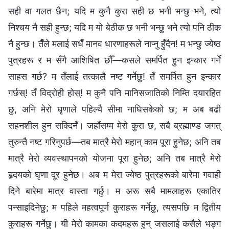
सही वा गलत छैन; यदि म कुनै कुरा सही छ भनी भन्छु भने, त्यो
निश्चय नै सही हुन्छ; यदि म यो बेठीक छ भनी भन्छु भने त्यो पनि ठीक
नै हुन्छ। तैँले मलाई सधैँ मानव धारणाहरूले नाप्नु हुँदैन! म भन्छु ज्येष्ठ
पुत्रहरू र म सँगै आशिषित छौँ—कसले समर्पित हुन इन्कार गर्ने
साहस गर्छ? म तँलाई तत्कालै नष्ट गर्नेछु! तँ समर्पित हुन इन्कार
गर्छस्! तँ विद्रोही होस्! म कुनै पनि मानिसजातिको निम्ति दयारहित
छु, अनि मेरो घृणाले पहिल्यै सीमा नाघिसकेको छ; म अब बढी
सहनशील हुन सक्दिनँ। जहाँसम्म मेरो कुरा छ, सबै ब्रह्माण्ड जगत्
तुरुन्तै नष्ट गरिनुपर्छ—तब मात्रै मेरो महान् काम पूरा हुनेछ; अनि तब
मात्रै मेरो व्यवस्थापनको योजना पूरा हुनेछ; अनि तब मात्रै मेरो
हृदयको घृणा दूर हुनेछ। अब म मेरा ज्येष्ठ पुत्रहरूको बारेमा गवाही
दिने बारेमा मात्र वास्ता गर्छु। म अरू सबै मामलाहरू एकातिर
पन्साइदिनेछु; म पहिले महत्वपूर्ण कुराहरू गर्नेछु, त्यसपछि म द्वितीय
कुराहरू गर्नेछु। यी मेरो कामका कदमहरू हुन् जसलाई कसैले भङ्ग