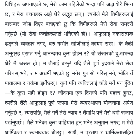
विधिहरू अपनाएको छ, मेरो काम पहिलेको भन्दा पनि अझ धेरै भिन्न
छ, र मेरा वचनहरू अझै धेरै अद्भुत छन्। त्यसैले मैले तिमीहरूलाई
बारम्बार जोड दिएर बताएको छु कि तिमीहरूले मेरो सेवा राम्ररी
गर्नुपर्छ (यो सेवा-कर्ताहरूलाई भनिएको हो)। आफूलाई नकारात्मक
ढङ्गले व्यवहार नगर्, बरु गम्भीर खोजीलाई कायम राख्। के केही
अनुग्रह प्राप्त गर्नु आनन्दमय कुरा होइन र? यो संसारको दुःखभन्दा
धेरै नै असल हो। म तँलाई बन्छु! यदि तैले पूर्ण हृदयले मेरो सेवा
गरिनस् भने, र म अधर्मी भएको छु भनेर गुनासो गरिस् भने, भोलि तँ
पातालमा र नर्कमा झर्नेछस्। कुनै पनि व्यक्तिलाई चाँडै मर्ने मन हुँदैन
—के कुरा यही होइन र? जीवनमा एक दिनको पनि महत्त्व हुन्छ,
त्यसैले तैँले आफूलाई पूर्ण रूपमा मेरो व्यवस्थापन योजनामा अर्पण
गर्नुपर्छ र, त्यसपछि, मैले गर्ने तेरो न्याय र तँमाथि पर्ने मेरो धर्मी सजाय
पर्खनुपर्छ। मैले भनेका कुरा वाहियात हुन् भनेर अनुमान नगर्; म मेरो
धार्मिकता र स्वभावबाट बोल्छु। साथै, म प्रताप र धार्मिकतासहित