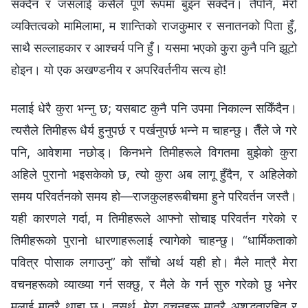
सक्दैन र जसलाई कसैले पूर्ण रूपमा बुझ्न सक्दैन। तैपनि, मेरो
व्यक्तित्वको मामिलामा, म शान्तिको राजकुमार र सनातनको पिता हुँ,
साथै सल्लाहकार र आश्‍चर्य पनि हुँ। यसमा भएको कुरा कुनै पनि झूटो
होइन। यो एक अखण्डनीय र अपरिवर्तनीय सत्य हो!
मलाई धेरै कुरा भन्नु छ; यसबाट कुनै पनि उपमा निकाल्न सकिँदैन।
त्यसैले तिमीहरू धैर्य हुनुपर्छ र पर्खनुपर्छ भन्‍ने म चाहन्छु। तैँले जे गरे
पनि, आवेशमा नछोड्। किनभने तिमीहरूले विगतमा बुझेको कुरा
अहिले पुरानो भइसकेको छ, त्यो कुरा अब लागू हुँदैन, र अहिलेको
समय परिवर्तनको समय हो—राजकुलहरूबीचमा हुने परिवर्तन जस्तै।
यही कारणले गर्दा, म तिमीहरूले आफ्नो सोचाइ परिवर्तन गरेको र
तिमीहरूको पुरानो धारणाहरूलाई त्यागेको चाहन्छु। “धार्मिकताको
पवित्र पोसाक लगाउनु” को साँचो अर्थ यही हो। मैले मात्रै मेरा
वचनहरूको व्याख्या गर्न सक्छु, र मैले के गर्न सुरु गरेको छु भनेर
मलाई मात्रै थाहा छ। तसर्थ, मेरा वचनहरू मात्रै अशुद्धतारहित र