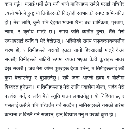
काम गर्छु। मलाई धर्मी छैन भनी भन्‍ने मानिसहरू सबैले मलाई नचिनेर
त्यसो भनेको हुन्; यो तिनीहरूको विद्रोही स्वभावको स्पष्ट अभिव्यक्ति
हो। मेरा लागि, कुनै पनि देहगत भावना छैन; बरु धार्मिकता, प्रताप,
न्याय, र क्रोध मात्रै छ। समय जति व्यतीत हुन्छ, तैँले मेरो
स्वभावलाई त्यति नै धेरै देख्नेछस्। अहिलेको समय सङ्क्रमणकालीन
चरण हो, र तिमीहरूले यसको एउटा सानो हिस्सालाई मात्रै देख्‍न
सक्छौ; तिमीहरूले बाहिरी रूपमा व्यक्त भएका केही कुराहरू मात्र
देख्न सक्छौ। जब मेरा ज्येष्ठ पुत्रहरू देखा पर्छन्, म तिमीहरूलाई सबै
कुरा देखाउनेछु र बुझाउनेछु। सबै जना आफ्नो हृदय र बोलीमा
विश्‍वस्त हुनेछन्। म तिमीहरूलाई मेरो लागि गवाहीमा बोल्न, सदैव मेरो
प्रशंसा गर्न, र सदैव मेरो स्तुति गाउन लगाउनेछु। यो निश्‍चित छ, र
यसलाई कसैले पनि परिवर्तन गर्न सक्दैन। मानिसहरूले यसको बारेमा
कल्पना त विरलै गर्न सक्छन्, झन् विश्‍वास गर्नु त परको कुरा हो।