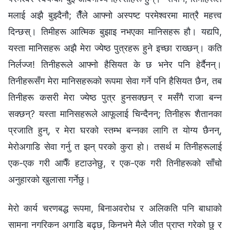
मलाई अझै बुझ्दैनौ; तैँले आफ्नो अस्पष्ट परमेश्‍वरमा मात्रै महत्त्व
दिन्छस्। तिमीहरू आत्मिक बुझाइ नभएका मानिसहरू हौ। यद्यपि,
यस्ता मानिसहरू अझै मेरा ज्येष्ठ पुत्रहरू हुने इच्छा राख्छन्। कति
निर्लज्ज! तिनीहरूले आफ्नो हैसियत के छ भनेर पनि हेर्दैनन्।
तिनीहरूसँग मेरा मानिसहरूको रूपमा सेवा गर्ने पनि हैसियत छैन, तब
तिनीहरू कसरी मेरा ज्येष्ठ पुत्र हुनसक्छन् र मसँगै राजा बन्न
सक्छन्? यस्ता मानिसहरूले आफूलाई चिन्दैनन्; तिनीहरू शैतानका
प्रजाति हुन्, र मेरा घरको स्तम्भ बन्नका लागि त योग्य छैनन्,
मेरोअगाडि सेवा गर्नु त झन् परको कुरा हो। तसर्थ म तिनीहरूलाई
एक-एक गरी आफैँ हटाउनेछु, र एक-एक गरी तिनीहरूको साँचो
अनुहारको खुलासा गर्नेछु।
मेरो कार्य चरणबद्ध रूपमा, बिनाअवरोध र अलिकति पनि बाधाको
सामना नगरिकन अगाडि बढ्छ, किनभने मैले जीत प्राप्त गरेको छु र