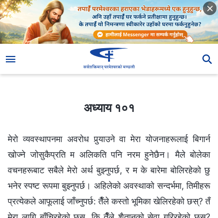
अध्याय १०१
अध्याय १०१
मेरो व्यवस्थापनमा अवरोध पुर्‍याउने वा मेरा योजनाहरूलाई बिगार्न
खोज्ने जोसुकैप्रति म अलिकति पनि नरम हुनेछैन। मैले बोलेका
वचनहरूबाट सबैले मेरो अर्थ बुझ्नुपर्छ, र म के बारेमा बोलिरहेको छु
भनेर स्पष्ट रूपमा बुझ्नुपर्छ। अहिलेको अवस्थाको सन्दर्भमा, तिमीहरू
प्रत्येकले आफूलाई जाँच्नुपर्छ: तैँले कस्तो भूमिका खेलिरहेको छस्? तँ
मेरा लागि बाँचिरहेको छस्, कि तैँले शैतानको सेवा गरिरहेको छस्?