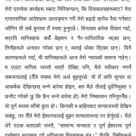
तेरो प्रत्येक कार्यहरू मबाट निस्किन्छन्, कि दियाबलसहरूबाट? मेरा
प्रशासनिक आदेशहरू उल्लङ्घन गरी मेरो बढ्दो क्रोध पैदा गर्नबाट
जोगिन यी सबै कुरामा तँ स्पष्ट हुनुपर्छ। विगतका बारेमा विचार गर्दा,
मप्रति मानिसहरू सधैँ बेइमान र गैर-पारिवारिक भएका छन्;
तिनीहरूले अनादर गरेका छन् र, मलाई धोका दिएका छन्। यिनै
कारणहरूले गर्दा, यी मानिसहरूले आज मेरो न्यायको सामना गर्छन्।
म एउटा मानिस जस्तो मात्रै देखिए पनि, मैले स्वीकार नगर्ने
सबजनालाई (तैँले यसमा मेरो अर्थ बुझ्नुपर्छ: यो तँ कति सुन्दर वा
आकर्षक देखिन्छस् भन्‍ने बारेमा होइन, बरु मैले तँलाई पूर्वनियुक्त र
छनौट गरेको छु कि छैन भन्‍ने बारेमा हो) मेरो निष्कासन गरिनुपर्नेछ।
यो पूर्ण रूपमा साँचो कुरा हो। किनकी म बाहिरबाट मानवजस्तो देखिन
सक्छु, तर तैँले मेरो ईश्‍वरत्वलाई बुझ्न मानवताभन्दा पर हेर्नुपर्छ। मैले
धेरै पटक बताएको जस्तै, “सामान्य मानवता र पूर्ण ईश्‍वरत्व पूर्ण
परमेश्‍वर स्वयम्का दुई अविभाज्य हिस्साहरू हुन्।” तैपनि, तिमीहरूले