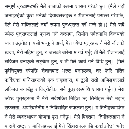
सम्पूर्ण ब्रह्माण्डभरि मैले राजाको रूपमा शासन गरेको छु। (मैले यहाँ
जनाइरहेको कुरा भनेको दियाबलसहरू र शैतानलाई परास्त गरेपछि,
मैले मेरो शक्तिलाई नयाँ रूपमा पुनःप्राप्त गरेँ भन्‍ने हो।) मैले सबै
ज्येष्ठ पुत्रहरूलाई प्राप्त गर्ने क्रममा, सियोन पर्वतमाथि विजयको
ध्वजा उठ्नेछ। यसो भन्नुको अर्थ, मेरा ज्येष्ठ पुत्रहरू नै मेरो जीतको
ध्वजा, मेरो महिमा हुन्, र जसको बारेमा म गर्व गर्छु; ती मैले शैतानलाई
लज्जित बनाएको सङ्केत हुन्, र ती मैले कार्य गर्ने विधि हुन्। (मैले
पूर्वनियुक्त गरेपछि शैतानबाट भ्रष्ट बनाइएका, तर फेरि मतिर
फर्किएका मानिसहरूको एक समूहद्वारा, म ठूलो रातो अजिङ्गरलाई
लज्जित बनाउँछु र विद्रोहीका सबै पुत्रहरूमाथि शासन गर्छु।) मेरा
ज्येष्ठ पुत्रहरूमा नै मेरो सर्वशक्ति निहित छ; तिनीहरू मेरो महान्
सफलता, अपरिवर्तनीय र निर्विवादित सफलता हुन्। म तिनीहरूमार्फत
नै मेरो व्यवस्थापन योजना पूरा गर्नेछु। मैले विगतमा “तिमीहरूद्वारा नै
म सबै राष्ट्र र मानिसहरूलाई मेरो सिंहासनअगाडि फर्काउनेछु” भनेर