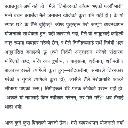
बताउनुको अर्थ यही हो। मैले “तिमीहरूको काँधमा भएको गह्रौँ भारी”
भन्‍ने वचन बताउँदा मैले जनाउन खोजेको कुरा पनि यही हो। के यो
स्पष्ट छ? के तैँले बुझिस्? ज्येष्ठ पुत्रहरू मेरो सम्पूर्ण व्यवस्थापन
योजनाको सार्थकता हुन्; यही कारणले गर्दा, मैले यो समूहलाई कहिल्यै
नम्र रूपमा व्यवहार गरेको छैन, र मैले तिनीहरूलाई सधैँ निर्दयी भएर
अनुशासित बनाएको छु (त्यो निर्दयी अनुशासन भनेको संसारमा
भोगिएको कष्ट, परिवारका दुर्भाग्य, र बाबुआमा, श्रीमान्, श्रीमती र
बालबच्चाहरूले त्यागेको कुरा हुन्—छोटकरीमा, संसारले तिरस्कार
गरेको र युगले त्यागेको कुरा हो), त्यसैले तैँले मेरोअगाडि आउने
सौभाग्य पाएको छस्। तिमीहरूले धेरै पटक सोचेको प्रश्‍न यही हो:
“अरूले यो नामलाई किन स्वीकार गरेनन्, तर मैले गरेँ?” अब तँलाई
थाहा भयो!
आज कुनै कुरा विगतको जस्तो छैन। मेरो व्यवस्थापन योजनाले नयाँ