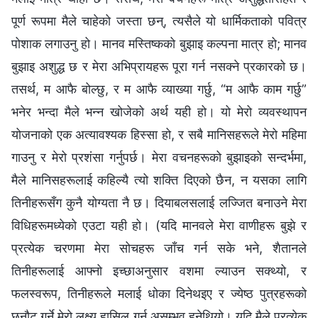
पूर्ण रूपमा मैले चाहेको जस्ता छन्, त्यसैले यो धार्मिकताको पवित्र
पोशाक लगाउनु हो। मानव मस्तिष्कको बुझाइ कल्पना मात्र हो; मानव
बुझाइ अशुद्ध छ र मेरा अभिप्रायहरू पूरा गर्न नसक्ने प्रकारको छ।
तसर्थ, म आफै बोल्छु, र म आफै व्याख्या गर्छु, “म आफै काम गर्छु”
भनेर भन्दा मैले भन्न खोजेको अर्थ यही हो। यो मेरो व्यवस्थापन
योजनाको एक अत्यावश्यक हिस्सा हो, र सबै मानिसहरूले मेरो महिमा
गाउनु र मेरो प्रशंसा गर्नुपर्छ। मेरा वचनहरूको बुझाइको सन्दर्भमा,
मैले मानिसहरूलाई कहिल्यै त्यो शक्ति दिएको छैन, न यसका लागि
तिनीहरूसँग कुनै योग्यता नै छ। दियाबलसलाई लज्जित बनाउने मेरा
विधिहरूमध्येको एउटा यही हो। (यदि मानवले मेरा वाणीहरू बुझे र
प्रत्येक चरणमा मेरा सोचहरू जाँच गर्न सके भने, शैतानले
तिनीहरूलाई आफ्नो इच्छाअनुसार वशमा ल्याउन सक्थ्यो, र
फलस्वरूप, तिनीहरूले मलाई धोका दिनेथइए र ज्येष्ठ पुत्रहरूको
छनौट गर्ने मेरो लक्ष्य हासिल गर्न असम्भव हुनेथियो। यदि मैले प्रत्येक