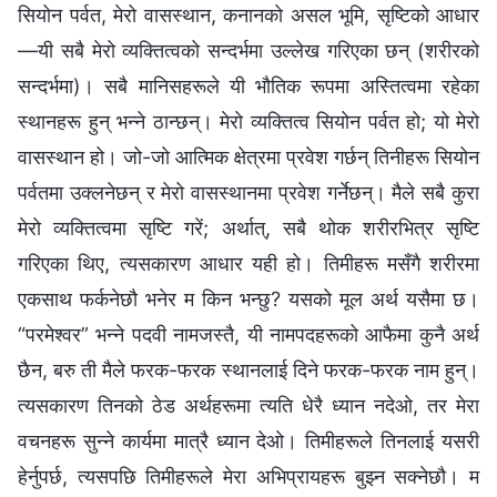
सियोन पर्वत, मेरो वासस्थान, कनानको असल भूमि, सृष्टिको आधार
—यी सबै मेरो व्यक्तित्वको सन्दर्भमा उल्‍लेख गरिएका छन् (शरीरको
सन्दर्भमा)। सबै मानिसहरूले यी भौतिक रूपमा अस्तित्वमा रहेका
स्थानहरू हुन् भन्‍ने ठान्छन्। मेरो व्यक्तित्व सियोन पर्वत हो; यो मेरो
वासस्थान हो। जो-जो आत्मिक क्षेत्रमा प्रवेश गर्छन् तिनीहरू सियोन
पर्वतमा उक्लनेछन् र मेरो वासस्थानमा प्रवेश गर्नेछन्। मैले सबै कुरा
मेरो व्यक्तित्वमा सृष्टि गरें; अर्थात्, सबै थोक शरीरभित्र सृष्टि
गरिएका थिए, त्यसकारण आधार यही हो। तिमीहरू मसँगै शरीरमा
एकसाथ फर्कनेछौ भनेर म किन भन्छु? यसको मूल अर्थ यसैमा छ।
“परमेश्‍वर” भन्‍ने पदवी नामजस्तै, यी नामपदहरूको आफैमा कुनै अर्थ
छैन, बरु ती मैले फरक-फरक स्थानलाई दिने फरक-फरक नाम हुन्।
त्यसकारण तिनको ठेड अर्थहरूमा त्यति धेरै ध्यान नदेओ, तर मेरा
वचनहरू सुन्‍ने कार्यमा मात्रै ध्यान देओ। तिमीहरूले तिनलाई यसरी
हेर्नुपर्छ, त्यसपछि तिमीहरूले मेरा अभिप्रायहरू बुझ्‍न सक्‍नेछौ। म