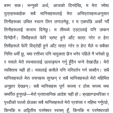
बच्न सक। भन्नुको अर्थ, आजको दिनदेखि, म मेरा ज्येष्ठ
पुत्रहरूबाहेक सबै मानिसहरूलाई मेरा अभिप्रायहरूअनुसार
तिनीहरूका उचित स्थान लिन लगाउनेछु, र म एकपछि अर्को गर्दै
तिनीहरूलाई सजाय दिनेछु। म तीमध्ये एउटालाई पनि उम्कन
दिनेछैनँ। तिमीहरूले फेरि भ्रष्ट हुने आँट मात्र गरेर त हेर!
तिमीहरूले फेरि विद्रोही हुने आँट मात्र गरेर त हेर! मैले म सबैका
निम्ति धर्मी छु, ममा रत्तीभर पनि भावुकता छैन भनेर पहिले नै भनेको छु
र यसले मेरो स्वभावलाई उल्‍लङ्घन गर्नु हुँदैन भन्‍ने देखाउँछ। मेरो
व्यक्तित्व यही हो। यसलाई कसैले पनि परिवर्तन गर्न सक्दैन। सबै
मानिसहरूले मेरा वचनहरू सुन्छन् र सबै मानिसहरूले मेरो महिमित
अनुहार देख्छन्। सबै मानिसहरू पूर्ण रूपमा र ठोस रूपमा ममा
समर्पित हुनुपर्छ—मेरो प्रशासनिक आदेश यही हो। ब्रह्माण्डभरिका र
पृथ्वीको पल्‍लो छेउका सबै मानिसहरूले मेरो प्रशंसा र महिमा गर्नुपर्छ,
किनकि म अद्वितीय परमेश्‍वर स्वयम्‌ हुँ, किनकि म परमेश्‍वरको