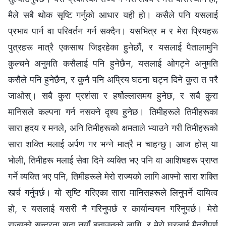
मैले सबै थोक सृष्टि गर्नुको आधार यही हो। कसैले पनि यसलाई
प्रभाव पार्न वा परिवर्तन गर्न सक्दैन। यसभित्र म र मेरा प्रियहरू
पुत्रहरू मात्रै एकसाथ जिइरहेका हुनेछौं, र यसलाई पैतालामुनि
कुल्‍चने अनुमति कसैलाई पनि हुनेछैन, यसलाई ओगट्ने अनुमति
कसैले पनि हुनेछैन, र कुनै पनि अप्रिय घटना घट्न दिने कुरा त परै
जाओस्। सबै कुरा प्रशंसा र हर्षोल्‍लासमय हुनेछ, र सबै कुरा
मानिसले कल्‍पना गर्न नसक्‍ने दृश्‍य हुनेछ। तिमीहरूले तिमीहरूका
सारा हृदय र मनले, अनि तिमीहरूको क्षमताले भ्याउने गरी तिमीहरूको
सारा शक्ति मलाई अर्पण गर भन्‍ने मात्रै म चाहन्छु। आज होस् या
भोली, तिमीहरू मलाई सेवा दिने व्यक्ति भए पनि वा आशिषहरू प्राप्त
गर्ने व्यक्ति भए पनि, तिमीहरूले मेरो राज्यको लागि आफ्‍नो सारा शक्ति
खर्च गर्नुपर्छ। यो सृष्टि गरिएका सारा मानिसहरूले लिनुपर्ने दायित्व
हो, र यसलाई यसरी नै गरिनुपर्छ र कार्यान्वयन गरिनुपर्छ। मेरो
राज्यको सुन्दरता सदा नयाँ बनाउनको लागि, र मेरो घरलाई मैत्रीपूर्ण