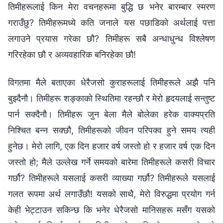
तिमीहरूलाई किन मेरा वचनहरूमा बुद्धि छ भनेर बारम्‍बार स्मरण
गराउँछु? तिमीहरूमध्ये कति जनाले यस पछाडिको अर्थलाई पत्ता
लगाउने प्रयास गरेका छौ? तिमीहरू सबै अन्धाधुन्ध विश्‍लेषण
गरिरहेका छौ र अव्यवहारिक बनिरहेका छौ!
विगतमा मैले बताएका धेरैजसो कुराहरूलाई तिमीहरूले अझै पनि
बुझ्दैनौ। तिमीहरू शङ्‍काको स्थितिमा रहन्छौ र मेरो हृदयलाई सन्तुष्ट
पार्न सक्दैनौ। तिमीहरू जुन बेला मैले बोलेका हरेक वाक्यप्रति
निश्‍चित बन्‍न सक्छौ, तिमीहरूको जीवन परिपक्‍व हुने समय त्यही
हुनेछ। मेरो लागि, एक दिन हजार वर्ष जस्तो हो र हजार वर्ष एक दिन
जस्तो हो; मैले उल्‍लेख गर्ने समयको बारेमा तिमीहरूले कसरी विचार
गर्छौ? तिमीहरूले यसलाई कसरी व्याख्या गर्छौ? तिमीहरूले यसलाई
गलत रूपमा अर्थ लगाउँछौ! यसको साथै, मेरो विरुद्धमा प्रयोग गर्न
केही भेट्टाउन सकिन्छ कि भनेर धेरैजसो मानिसहरू मसँग यसको