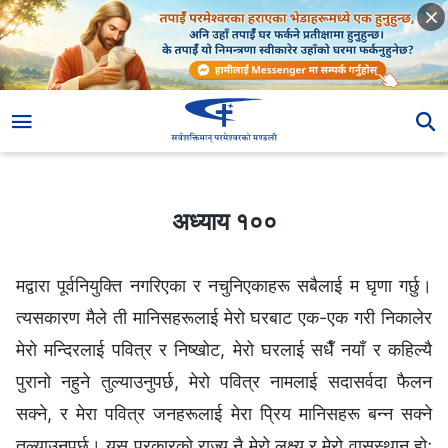
अध्याय १००
अध्याय १००
मद्वारा पूर्वनियुक्ति नगरिएका र नचुनिएकाहरू सबैलाई म घृणा गर्छु।
त्यसकारण मैले ती मानिसहरूलाई मेरो घरबाट एक-एक गरी निकालेर
मेरो मन्दिरलाई पवित्र र निष्खोट, मेरो घरलाई सधैँ नयाँ र कहिल्यै
पुरानो नहुने तुल्याउनुपर्छ, मेरो पवित्र नामलाई सदासर्वदा फैलन
सक्‍ने, र मेरा पवित्र जनहरूलाई मेरा प्रिय मानिसहरू बन्‍न सक्‍ने
तुल्याउनुपर्छ। यस प्रकारको राज्य नै मेरो लक्ष्य र मेरो वासस्थान हो;