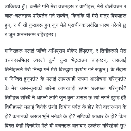
व्यक्तित्व हुँ। कसैले पनि मेरा वचनहरू र वाणीहरू, मेरो बोलीवचन र
चाल-चलनहरू परिवर्तन गर्न सक्दैन, किनकि यी मेरो मात्र विषयहरू
हुन्, र यी ती कुराहरू हुन् जुन मैले प्राचीनकालदेखि धारण गरेको छु
र जुन अनन्तसम्म रहिरहन्छ।
मानिसहरू मलाई जाँच्‍ने अभिप्राय बोकेर हिँड्छन्, र तिनीहरूले मेरा
वचनहरूभित्र त्यस्तो कुनै कुरा भेट्टाउन चाहन्छन्, जसलाई
तिनीहरूले मेरो निन्दा गर्न मेरो विरुद्धमा प्रयोग गर्न सकून्। के तँद्वारा
म निन्‍दित हुनुपर्छ? के मलाई लापरवाही रूपमा आलोचना गरिनुपर्छ?
के मेरा काम-कुराको बारेमा लापरवाही रूपमा छलफल गरिनुपर्छ?
तिमीहरू साँच्‍चै नै आफ्‍नो लागि जुन कुरा असल छ त्यो नगर्ने झुण्ड हौं!
तिमीहरूले मलाई चिनेकै छैनौ! सियोन पर्वत के हो? मेरो वासस्थान के
हो? कनानको असल भूमि भनेको के हो? सृष्टिको आधार के हो? किन
विगत केही दिनदेखि मैले यी वचनहरू बारम्‍बार उल्‍लेख गरिरहेको छु?