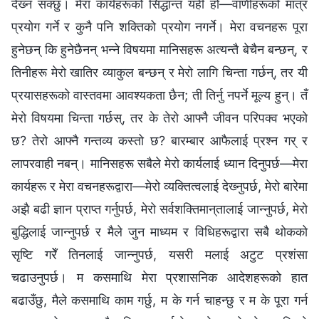
देख्‍न सक्छु। मेरा कार्यहरूको सिद्धान्त यही हो—वाणीहरूको मात्र
प्रयोग गर्ने र कुनै पनि शक्तिको प्रयोग नगर्ने। मेरा वचनहरू पूरा
हुनेछन् कि हुनेछैनन् भन्‍ने विषयमा मानिसहरू अत्यन्तै बेचैन बन्छन्, र
तिनीहरू मेरो खातिर व्याकुल बन्छन् र मेरो लागि चिन्ता गर्छन्, तर यी
प्रयासहरूको वास्तवमा आवश्यकता छैन; ती तिर्नु नपर्ने मूल्य हुन्। तँ
मेरो विषयमा चिन्ता गर्छस्, तर के तेरो आफ्‍नै जीवन परिपक्‍व भएको
छ? तेरो आफ्‍नै गन्तव्य कस्तो छ? बारम्‍बार आफैलाई प्रश्‍न गर् र
लापरवाही नबन्। मानिसहरू सबैले मेरो कार्यलाई ध्यान दिनुपर्छ—मेरा
कार्यहरू र मेरा वचनहरूद्वारा—मेरो व्यक्तित्वलाई देख्‍नुपर्छ, मेरो बारेमा
अझै बढी ज्ञान प्राप्त गर्नुपर्छ, मेरो सर्वशक्तिमान्‌तालाई जान्‍नुपर्छ, मेरो
बुद्धिलाई जान्‍नुपर्छ र मैले जुन माध्यम र विधिहरूद्वारा सबै थोकको
सृष्टि गरेँ तिनलाई जान्‍नुपर्छ, यसरी मलाई अटुट प्रशंसा
चढाउनुपर्छ। म कसमाथि मेरा प्रशासनिक आदेशहरूको हात
बढाउँछु, मैले कसमाथि काम गर्छु, म के गर्न चाहन्छु र म के पूरा गर्न