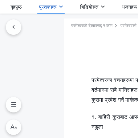
गृहपृष्ठ
पुस्तकहरू
भिडियोहरू
भजनहरू
परमेश्‍वरको देखापराइ र काम
परमेश्‍वरको
परमेश्‍वरका वचनहरूमा प्
वर्तमानमा सबै मानिसहरू त
कुरामा प्रवेश गर्ने मार्गह
१. बाहिरी कुराबाट आफ्न
नडुला।