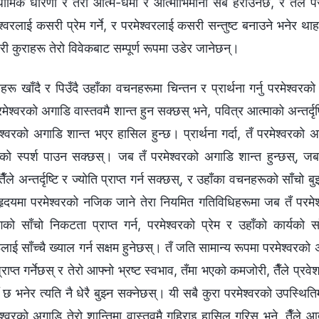
र्मिक धारणा र तेरो आत्म-धर्मी र आत्माभिमानी सबै हराउनेछ, र तैँले 
ेश्‍वरलाई कसरी प्रेम गर्ने, र परमेश्‍वरलाई कसरी सन्तुष्ट बनाउने भनेर थाह
िरी कुराहरू तेरो विवेकबाट सम्पूर्ण रूपमा उडेर जानेछन्।
हरू खाँदै र पिउँदै उहाँका वचनहरूमा चिन्तन र प्रार्थना गर्नु परमेश्‍वरक
ेश्‍वरको अगाडि वास्तवमै शान्त हुन सक्छस् भने, पवित्र आत्माको अन्तर्दृष्
‍वरको अगाडि शान्त भएर हासिल हुन्छ। प्रार्थना गर्दा, तँ परमेश्‍वरको अग
्माको स्पर्श पाउन सक्छस्। जब तँ परमेश्‍वरको अगाडि शान्त हुन्छस्, ज
ँले अन्तर्दृष्टि र ज्योति प्राप्‍त गर्न सक्छस्, र उहाँका वचनहरूको साँचो
ृदयमा परमेश्‍वरको नजिक जाने तेरा नियमित गतिविधिहरूमा जब तँ परमेश्
रसँगको साँचो निकटता प्राप्त गर्न, परमेश्‍वरको प्रेम र उहाँको कार्यको साँ
लाई साँच्चै ख्याल गर्न सक्षम हुनेछस्। तँ जति सामान्य रूपमा परमेश्‍वरको
प्राप्‍त गर्नेछस् र तेरो आफ्नो भ्रष्ट स्वभाव, तँमा भएको कमजोरी, तैँले प्रवेश गर्नु
ँ छ भनेर त्यति नै धेरै बुझ्न सक्‍नेछस्। यी सबै कुरा परमेश्‍वरको उपस्थित
श्‍वरको अगाडि तेरो शान्तिमा वास्तवमै गहिराइ हासिल गरिस् भने, तैँले आ