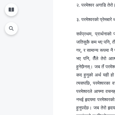
२. परमेश्‍वर अगाडि तेर
३. परमेश्‍वरको प्रेमबारे
सर्वप्रथम, प्रार्थनाक
जतिसुकै कम भए पनि, तँ 
गर्, र सामान्य रूपमा नै
भए पनि, तैँले तेरो आ
हुनेछैनस्। जब तँ परमेश
कद हुनुको अर्थ यही हो। 
त्यसपछि, परमेश्‍वरका 
परमेश्‍वरले आफ्‍ना वचनह
नभई हृदयमा परमेश्‍वरको
हुनुपर्दछ। जब तेरो हृदय