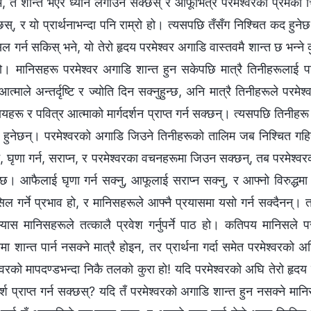
्म, तँ शान्त भएर ध्यान लगाउन सक्छस् र आफूभित्र परमेश्‍वरको प्रेमको चि
 र यो प्रार्थनाभन्दा पनि राम्रो हो। त्यसपछि तँसँग निश्‍चित कद हुनेछ।
गर्न सकिस् भने, यो तेरो हृदय परमेश्‍वर अगाडि वास्तवमै शान्त छ भन्‍ने
 मानिसहरू परमेश्‍वर अगाडि शान्त हुन सकेपछि मात्रै तिनीहरूलाई पवि
आत्माले अन्तर्दृष्टि र ज्योति दिन सक्‍नुहुन्छ, अनि मात्रै तिनीहरूले परमेश्
रायहरू र पवित्र आत्माको मार्गदर्शन प्राप्‍त गर्न सक्छन्। त्यसपछि तिनी
का हुनेछन्। परमेश्‍वरको अगाडि जिउने तिनीहरूको तालिम जब निश्चित गहिर
गर्न, घृणा गर्न, सराप्‍न, र परमेश्‍वरका वचनहरूमा जिउन सक्छन्, तब परमेश्
्छ। आफैलाई घृणा गर्न सक्‍नु, आफूलाई सराप्‍न सक्‍नु, र आफ्‍नो विरुद्धमा 
सिल गर्ने प्रभाव हो, र मानिसहरूले आफ्‍नै प्रयासमा यसो गर्न सक्दैनन्। 
भ्यास मानिसहरूले तत्कालै प्रवेश गर्नुपर्ने पाठ हो। कतिपय मानिसले 
 शान्त पार्न नसक्ने मात्रै होइन, तर प्रार्थना गर्दा समेत परमेश्‍वरको 
श्‍वरको मापदण्डभन्दा निकै तलको कुरा हो! यदि परमेश्‍वरको अघि तेरो हृदय 
पर्श प्राप्त गर्न सक्छस्? यदि तँ परमेश्‍वरको अगाडि शान्त हुन नसक्ने मा