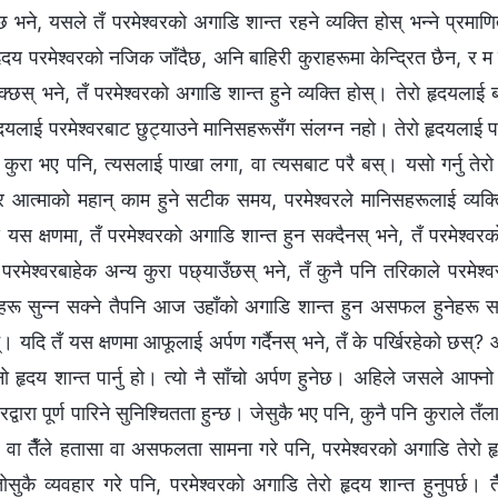
भने, यसले तँ परमेश्‍वरको अगाडि शान्त रहने व्यक्ति होस् भन्‍ने प्रमाण
रो हृदय परमेश्‍वरको नजिक जाँदैछ, अनि बाहिरी कुराहरूमा केन्द्रित छैन, र म
्छस् भने, तँ परमेश्‍वरको अगाडि शान्त हुने व्यक्ति होस्। तेरो हृदयलाई ब
 हृदयलाई परमेश्‍वरबाट छुट्याउने मानिसहरूसँग संलग्न नहो। तेरो हृदयलाई 
ै कुरा भए पनि, त्यसलाई पाखा लगा, वा त्यसबाट परै बस्। यसो गर्नु त
आत्माको महान् काम हुने सटीक समय, परमेश्‍वरले मानिसहरूलाई व्यक्तिगत
स क्षणमा, तँ परमेश्‍वरको अगाडि शान्त हुन सक्दैनस् भने, तँ परमेश्‍वर
परमेश्‍वरबाहेक अन्य कुरा पछ्याउँछस् भने, तँ कुनै पनि तरिकाले परमेश्वरद
णीहरू सुन्न सक्ने तैपनि आज उहाँको अगाडि शान्त हुन असफल हुनेहरू सत
ुन्। यदि तँ यस क्षणमा आफूलाई अर्पण गर्दैनस् भने, तँ के पर्खिरहेको छस्? 
 हृदय शान्त पार्नु हो। त्यो नै साँचो अर्पण हुनेछ। अहिले जसले आफ्नो ह
रद्वारा पूर्ण पारिने सुनिश्चितता हुन्छ। जेसुकै भए पनि, कुनै पनि कुराले त
 वा तैँले हतासा वा असफलता सामना गरे पनि, परमेश्‍वरको अगाडि तेरो हृ
सुकै व्यवहार गरे पनि, परमेश्‍वरको अगाडि तेरो हृदय शान्त हुनुपर्छ। तै