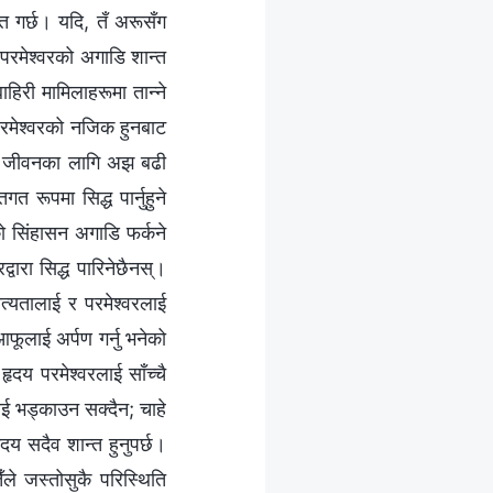
ित गर्छ। यदि, तँ अरूसँग
 परमेश्‍वरको अगाडि शान्त
ाहिरी मामिलाहरूमा तान्ने
परमेश्‍वरको नजिक हुनबाट
ेरो जीवनका लागि अझ बढी
 रूपमा सिद्ध पार्नुहुने
को सिंहासन अगाडि फर्कने
्वारा सिद्ध पारिनेछैनस्।
्यतालाई र परमेश्‍वरलाई
आफूलाई अर्पण गर्नु भनेको
ृदय परमेश्‍वरलाई साँच्चै
ँलाई भड्काउन सक्दैन; चाहे
दय सदैव शान्त हुनुपर्छ।
ँले जस्तोसुकै परिस्थिति