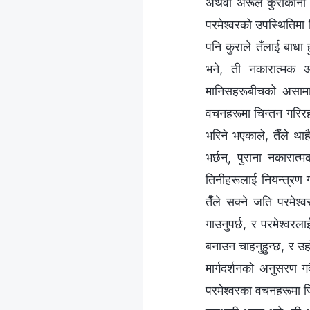
अथवा अरूले कुराकानी गर
परमेश्‍वरको उपस्थितिमा 
पनि कुराले तँलाई बाधा 
भने, ती नकारात्मक अ
मानिसहरूबीचको असामान
वचनहरूमा चिन्तन गरिरहने
भरिने भएकाले, तैँले थ
भर्छन्, पुराना नकारात
तिनीहरूलाई नियन्त्रण गर्
तैँले सक्ने जति परमेश्
गाउनुपर्छ, र परमेश्‍वरल
बनाउन चाहनुहुन्छ, र उहा
मार्गदर्शनको अनुसरण गर्
परमेश्‍वरका वचनहरूमा जिउ