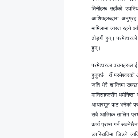
तिनीहरू उहाँको उपस्थि
आशिषहरूद्वारा अनुग्र
मामिलामा व्यस्त रहने अ
ढोङ्गी हुन्। परमेश्‍वरक
हुन्।
परमेश्‍वरका वचनहरूलाई 
हुनुपर्छ। तँ परमेश्‍वरको
जति धेरै शान्तिमा रहन्छन
मानिसहरूसँग धर्मनिष्ठा 
आधारभूत पाठ भनेको परमे
सबै आत्मिक तालिम प्रभ
कार्य प्राप्‍त गर्न सक्‍
उपस्थितिमा जिउने व्यक