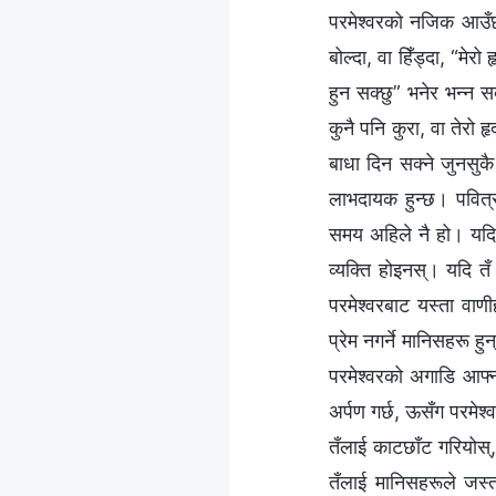
परमेश्‍वरको नजिक आउँछ 
बोल्दा, वा हिँड्दा, “मे
हुन सक्छु” भनेर भन्न सक
कुनै पनि कुरा, वा तेरो
बाधा दिन सक्ने जुनसुक
लाभदायक हुन्छ। पवित्र 
समय अहिले नै हो। यदि य
व्यक्ति होइनस्। यदि तँ 
परमेश्‍वरबाट यस्ता वा
प्रेम नगर्ने मानिसहरू ह
परमेश्‍वरको अगाडि आफ्नो
अर्पण गर्छ, ऊसँग परमेश्व
तँलाई काटछाँट गरियोस्,
तँलाई मानिसहरूले जस्तो