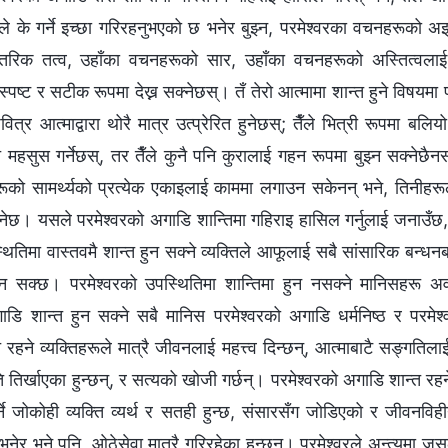
वरले के गर्ने इच्छा गरिरहनुभएको छ भनेर बुझ्न, परमेश्‍वरका वचनहरूको अझ
रिक तत्व, उहाँका वचनहरूको सार, उहाँका वचनहरूको अस्तित्वलाई बुझ
पष्ट र सटीक रूपमा देख्न सक्‍नेछस्। तँ तेरो आत्मामा शान्त हुने विषयमा पर
र आत्माद्वारा थोरै मात्र उत्प्रेरित हुनेछस्; तैँले भित्री रूपमा बलियो
ि महसुस गर्नेछस्, तर तैँले कुनै पनि कुरालाई गहन रूपमा बुझ्न सक्नेछैनस
ूको सामर्थ्यको प्रत्येक एकाइलाई काममा लगाउन सकेनन् भने, तिनीहरू
ो हुनेछ। यसले परमेश्‍वरको अगाडि शान्तिमा गहिराइ हासिल गर्नुलाई जनाउँछ
थितिमा वास्तवमै शान्त हुन सक्ने व्यक्तिले आफूलाई सबै सांसारिक बन्धनब
‍त गरिन सक्छ। परमेश्‍वरको उपस्थितिमा शान्तिमा हुन नसक्‍ने मानिसहरू अ
ाडि शान्त हुन सक्ने सबै मानिस परमेश्‍वरको अगाडि धर्मनिष्ठ र परमेश्‍वर
 रहने व्यक्तिहरूले मात्रै जीवनलाई महत्त्व दिन्छन्, आत्माबाटै सङ्गतिलाई 
 तिर्खाएका हुन्छन्, र सत्यको खोजी गर्छन्। परमेश्‍वरको अगाडि शान्त रहने
े जोकोही व्यक्ति व्यर्थ र सतही हुन्छ, संसारसँग जोडिएको र जीवनविही
ौ भनेर भने पनि, ओठेसेवा मात्रै गरिरहेका हुन्छन्। परमेश्‍वरले अन्त्यमा जसलाई