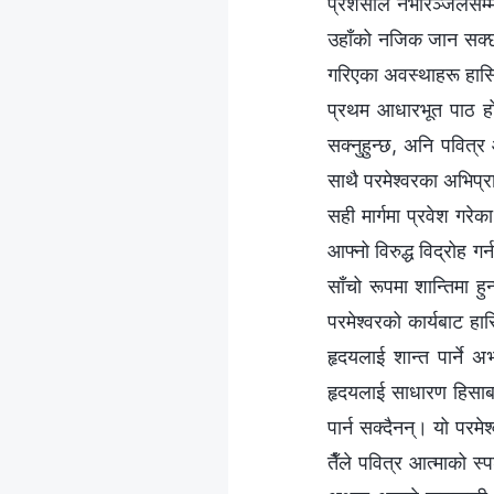
प्रशंसाले नभरिञ्‍जेलसम
उहाँको नजिक जान सक्छस्,
गरिएका अवस्थाहरू हासिल 
प्रथम आधारभूत पाठ हो।
सक्‍नुहुन्छ, अनि पवित्र 
साथै परमेश्‍वरका अभिप्
सही मार्गमा प्रवेश गरे
आफ्‍नो विरुद्ध विद्रोह 
साँचो रूपमा शान्तिमा हुन
परमेश्‍वरको कार्यबाट हा
हृदयलाई शान्त पार्ने अ
हृदयलाई साधारण हिसाबमा
पार्न सक्दैनन्। यो परमे
तैँले पवित्र आत्माको स्