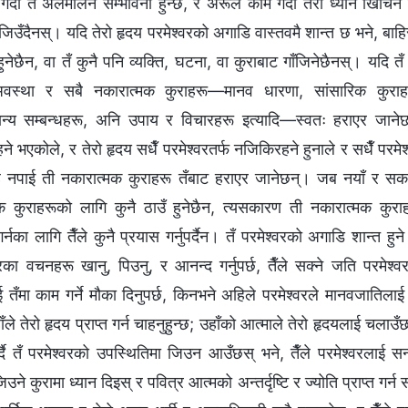
्दा तँ अलमलिने सम्‍भावना हुन्छ, र अरूले काम गर्दा तेरो ध्यान खिचि
जिउँदैनस्। यदि तेरो हृदय परमेश्‍वरको अगाडि वास्तवमै शान्त छ भने, बाहिर
हुनेछैन, वा तँ कुनै पनि व्यक्ति, घटना, वा कुराबाट गाँजिनेछैनस्। यदि त
वस्था र सबै नकारात्मक कुराहरू—मानव धारणा, सांसारिक कुराहरूस
्य सम्‍बन्धहरू, अनि उपाय र विचारहरू इत्यादि—स्वतः हराएर जानेछन्
 भएकोले, र तेरो हृदय सधैँ परमेश्‍वरतर्फ नजिकिरहने हुनाले र सधैँ परमे
ाहै नपाई ती नकारात्मक कुराहरू तँबाट हराएर जानेछन्। जब नयाँ र सका
्मक कुराहरूको लागि कुनै ठाउँ हुनेछैन, त्यसकारण ती नकारात्मक कुरा
नका लागि तैँले कुनै प्रयास गर्नुपर्दैन। तँ परमेश्‍वरको अगाडि शान्त हुने का
‍वरका वचनहरू खानु, पिउनु, र आनन्द गर्नुपर्छ, तैँले सक्ने जति परमेश
ाई तँमा काम गर्ने मौका दिनुपर्छ, किनभने अहिले परमेश्‍वरले मानवजातिलाई 
ँले तेरो हृदय प्राप्‍त गर्न चाहनुहुन्छ; उहाँको आत्माले तेरो हृदयलाई चलाउ
दै तँ परमेश्‍वरको उपस्थितिमा जिउन आउँछस् भने, तैँले परमेश्‍वरलाई सन्तु
ने कुरामा ध्यान दिइस् र पवित्र आत्मको अन्तर्दृष्टि र ज्योति प्राप्‍त गर्