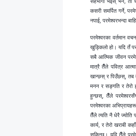
सहभागी भइस् भने, ती धा
कसरी समर्पित गर्ने, परम
नपाई, परमेश्‍वरभन्दा बाह
परमेश्‍वरका वर्तमान वचन
खुड्किलो हो। यदि तँ परम
सबै आत्मिक जीवन परमेश्
मात्रै तैँले पवित्र आत
खान्छस् र पिउँछस्, तब तै
मनन र सङ्गति र तेरो ह
हुन्छस्, तैँले परमेश्‍व
परमेश्‍वरका अभिप्रायहरू
तैँले त्यति नै धेरै ज्योति 
कार्य, र तेरो खराबी कहा
सकिन्छ। यदि तैँले परमे