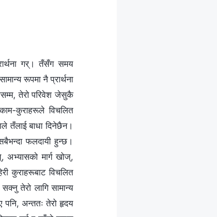
रार्थना गर्। तँसँग समय
ान्य रूपमा नै प्रार्थना
म्‍म, तेरो परिवेश जेसुकै
 काम-कुराहरूले विचलित
ाले तँलाई बाधा दिनेछैन।
ै सबैभन्दा फलदायी हुन्छ।
, अभ्यासको मार्ग खोज्,
बाहिरी कुराहरूबाट विचलित
क्‍नु तेरो लागि सामान्य
भए पनि, अन्ततः तेरो हृदय