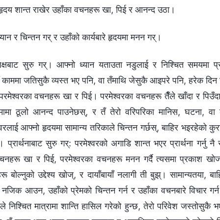
ो हृदय शान्त राखेर उहाँका वचनहरू खा, पिई र आनन्द उठा।
 ध्यान र चिन्तन गर् र उहाँको कार्यबारे हृदयमा मनन गर्।
ो पक्षबाट सुरु गर्। आफ्नो ध्यान यताउता नडुलाई र निश्चित समयमा प्
काममा जतिसुकै व्यस्त भए पनि, वा तँमाथि जेसुकै आइपरे पनि, हरेक दिन साम
 परमेश्‍वरका वचनहरू खा र पिई। परमेश्‍वरका वचनहरू तैँले खाँदा र पिउँदास
त्मामा ठूलो आनन्द पाउनेछस्, र तँ तेरो वरिपरिका मानिस, घटना, वा
्‍वरलाई आफ्नो हृदयमा सामान्य तरिकाले चिन्तन गर्छस्, बाहिर भइरहेको कुर
प्रार्थनाबाट सुरु गर्: परमेश्‍वरको अगाडि शान्त भएर प्रार्थना गर्नु न
वचनहरू खा र पिई, परमेश्‍वरका वचनहरू मनन गर्दै त्यसमा प्रकाश खोज्
रू बोल्‍नुको उद्देश्य खोज्, र दायाँबायाँ नलागी ती बुझ्। सामान्यतया, 
 नजिक आउन, उहाँको प्रेमको चिन्तन गर्न र उहाँका वचनबारे विचार गर्न स
ले निश्चित मात्रामा शान्ति हासिल गरेको हुन्छ, तेरो परिवेश जस्तोसुकै 