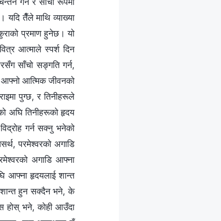
न्तन गर्न र साँचो रूपमा
 यदि तैँले माथि व्याख्या
 कुराको प्रमाण हुनेछ। यो
त्र आत्माले स्पर्श दिन
‍वरसँग साँचो सङ्गति गर्न,
हरू आफ्नो आत्मिक जीवनको
ाइमा पुग्छ, र तिनीहरूले
‍वरको अघि तिनीहरूको हृदय
विद्रोह गर्न सक्‍नु भनेको
तसर्थ, परमेश्‍वरको अगाडि
परमेश्‍वरको अगाडि आफ्ना
अघि आफ्ना हृदयलाई शान्त
शान्त हुन सक्दैन भने, के
निस होस् भने, कोही आउँदा