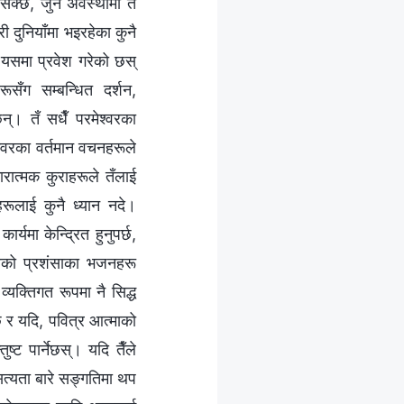
न सक्छ, जुन अवस्थामा तँ
ी दुनियाँमा भइरहेका कुनै
ँ यसमा प्रवेश गरेको छस्
ँग सम्‍बन्धित दर्शन,
। तँ सधैँ परमेश्‍वरका
श्‍वरका वर्तमान वचनहरूले
रात्मक कुराहरूले तँलाई
हरूलाई कुनै ध्यान नदे।
र्यमा केन्द्रित हुनुपर्छ,
्‍वरको प्रशंसाका भजनहरू
व्यक्तिगत रूपमा नै सिद्ध
ँछ र यदि, पवित्र आत्माको
ष्ट पार्नेछस्। यदि तैँले
न सत्यता बारे सङ्गतिमा थप