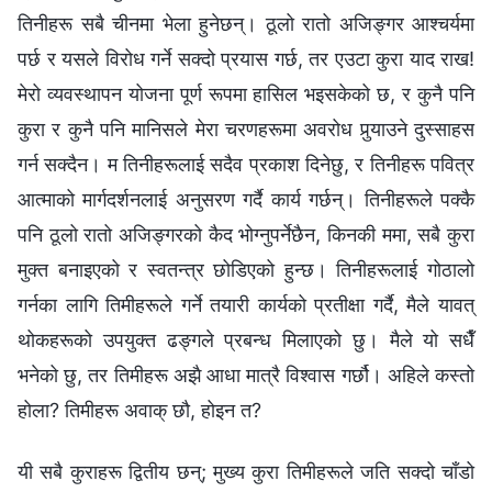
तिनीहरू सबै चीनमा भेला हुनेछन्। ठूलो रातो अजिङ्गर आश्‍चर्यमा
पर्छ र यसले विरोध गर्ने सक्दो प्रयास गर्छ, तर एउटा कुरा याद राख!
मेरो व्यवस्थापन योजना पूर्ण रूपमा हासिल भइसकेको छ, र कुनै पनि
कुरा र कुनै पनि मानिसले मेरा चरणहरूमा अवरोध पुर्‍याउने दुस्साहस
गर्न सक्दैन। म तिनीहरूलाई सदैव प्रकाश दिनेछु, र तिनीहरू पवित्र
आत्माको मार्गदर्शनलाई अनुसरण गर्दै कार्य गर्छन्। तिनीहरूले पक्कै
पनि ठूलो रातो अजिङ्गरको कैद भोग्नुपर्नेछैन, किनकी ममा, सबै कुरा
मुक्त बनाइएको र स्वतन्त्र छोडिएको हुन्छ। तिनीहरूलाई गोठालो
गर्नका लागि तिमीहरूले गर्ने तयारी कार्यको प्रतीक्षा गर्दै, मैले यावत्
थोकहरूको उपयुक्त ढङ्गले प्रबन्ध मिलाएको छु। मैले यो सधैँ
भनेको छु, तर तिमीहरू अझै आधा मात्रै विश्‍वास गर्छौ। अहिले कस्तो
होला? तिमीहरू अवाक् छौ, होइन त?
यी सबै कुराहरू द्वितीय छन्; मुख्य कुरा तिमीहरूले जति सक्दो चाँडो