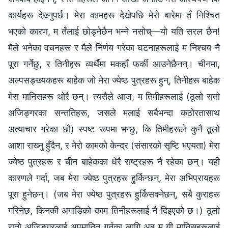
कार्यहरू देख्‍नुपर्छ। मेरा कामहरू देखेपछि मेरो बारेमा तँ निश्चित
भएको कारण, म तँलाई छोड्नेछैन भन्‍ने नसोच्—यो यति सरल छैन!
मैले भनेका वचनहरू र मैले निर्णय गरेका घटनाहरूलाई म निश्‍चय नै
पूरा गर्नेछु, र तिनीहरू व्यर्थैमा मकहाँ फर्की आउनेछैनन्। चीनमा,
अल्पसङ्ख्यकहरू बाहेक जो मेरा ज्येष्ठ पुत्रहरू हुन्, तिनीहरू बाहेक
मेरा मानिसहरू थोरै छन्। त्यसैले आज, म तिमीहरूलाई (ठूलो रातो
अजिङ्गरका सन्ततिहरू, जसले मलाई सबैभन्दा कठोरतासाथ
अत्याचार गरेका छौ) स्पष्ट रूपमा भन्छु, कि तिमीहरूले कुनै ठूलो
आशा राख्‍नु हुँदैन, र मेरो कामको केन्द्र (संसारको सृष्टि भएयता) मेरा
ज्येष्ठ पुत्रहरू र चीन बाहेकका धेरै राष्ट्रहरू नै रहेका छन्। यही
कारणले गर्दा, जब मेरा ज्येष्ठ पुत्रहरू हुर्किन्छन्, मेरा अभिप्रायहरू
पूरा हुनेछन्। (जब मेरा ज्येष्ठ पुत्रहरू हुर्किसक्नेछन्, सबै कुराहरू
गरिनेछ, किनकी अगाडिको काम तिनीहरूलाई नै दिइएको छ।) ठूलो
रातो अजिङ्गरलाई अपमानित गर्नका लागि अब म यी मानिसहरूलाई