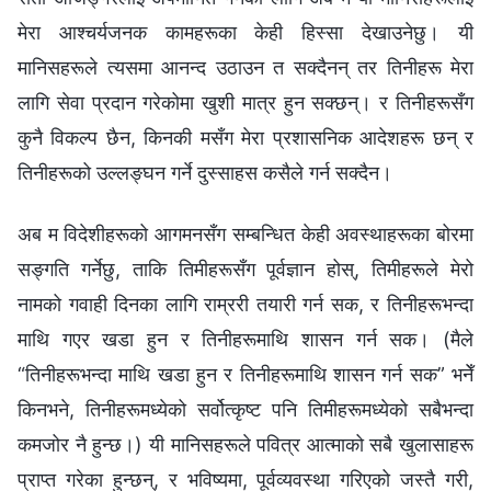
मेरा आश्‍चर्यजनक कामहरूका केही हिस्सा देखाउनेछु। यी
मानिसहरूले त्यसमा आनन्द उठाउन त सक्दैनन् तर तिनीहरू मेरा
लागि सेवा प्रदान गरेकोमा खुशी मात्र हुन सक्छन्। र तिनीहरूसँग
कुनै विकल्प छैन, किनकी मसँग मेरा प्रशासनिक आदेशहरू छन् र
तिनीहरूको उल्लङ्घन गर्ने दुस्साहस कसैले गर्न सक्दैन।
अब म विदेशीहरूको आगमनसँग सम्‍बन्धित केही अवस्थाहरूका बोरमा
सङ्गति गर्नेछु, ताकि तिमीहरूसँग पूर्वज्ञान होस्, तिमीहरूले मेरो
नामको गवाही दिनका लागि राम्ररी तयारी गर्न सक, र तिनीहरूभन्दा
माथि गएर खडा हुन र तिनीहरूमाथि शासन गर्न सक। (मैले
“तिनीहरूभन्दा माथि खडा हुन र तिनीहरूमाथि शासन गर्न सक” भनेँ
किनभने, तिनीहरूमध्येको सर्वोत्कृष्ट पनि तिमीहरूमध्येको सबैभन्दा
कमजोर नै हुन्छ।) यी मानिसहरूले पवित्र आत्माको सबै खुलासाहरू
प्राप्त गरेका हुन्छन्, र भविष्यमा, पूर्वव्यवस्था गरिएको जस्तै गरी,