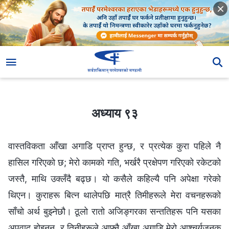
अध्याय ९३
अध्याय ९३
वास्तविकता आँखा अगाडि प्राप्त हुन्छ, र प्रत्येक कुरा पहिले नै
हासिल गरिएको छ; मेरो कामको गति, भर्खरै प्रक्षेपण गरिएको रकेटको
जस्तै, माथि उक्लँदै बढ्छ। यो कसैले कहिल्यै पनि अपेक्षा गरेको
थिएन। कुराहरू बित्न थालेपछि मात्रै तिमीहरूले मेरा वचनहरूको
साँचो अर्थ बुझ्नेछौ। ठूलो रातो अजिङ्गरका सन्ततिहरू पनि यसका
अपवाद होइनन्, र तिनीहरूले आफ्नै आँखा अगाडि मेरो आश्‍चर्यजनक