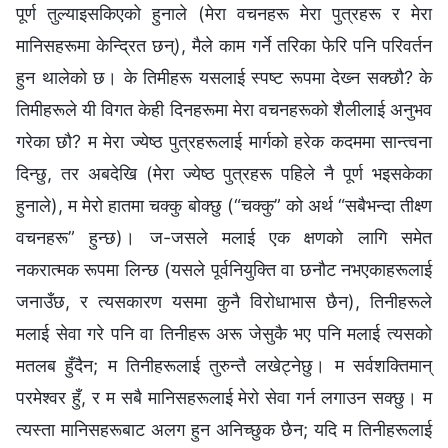
पूर्ण तुल्याइसकिएको हुनाले (मेरा वचनहरू मेरा पुत्रहरू र मेरा
मानिसहरूमा केन्द्रित छन्), मैले काम गर्ने तरिका फेरि पनि परिवर्तन
हुन थालेको छ। के तिमीहरू यसलाई स्पष्ट रूपमा देख्‍न सक्छौ? के
तिमीहरूले यी विगत केही दिनहरूमा मेरा वचनहरूको शैलीलाई अनुभव
गरेका छौ? म मेरा ज्येष्ठ पुत्रहरूलाई मार्गको हरेक कदममा सान्त्वना
दिन्छु, तर अबदेखि (मेरा ज्येष्ठ पुत्रहरू पहिले नै पूर्ण भइसकेका
हुनाले), म मेरो हातमा चक्कु बोक्छु (“चक्कु” को अर्थ “सबैभन्दा तीक्ष्ण
वचनहरू” हुन्छ)। ज-जसले मलाई एक क्षणको लागि समेत
नकरात्मक रूपमा लिन्छ (यसले पूर्वनियुक्ति वा छनौट नभएकाहरूलाई
जनाउँछ, र त्यसकारण यसमा कुनै विरोधाभास छैन), तिनीहरूले
मलाई सेवा गरे पनि वा तिनीहरू अरू जेसुकै भए पनि मलाई त्यसको
मतलब हुँदैन; म तिनीहरूलाई तुरुन्तै लखेट्नेछु। म सर्वशक्तिमान्‌
परमेश्‍वर हुँ, र म सबै मानिसहरूलाई मेरो सेवा गर्न लगाउन सक्छु। म
त्यस्ता मानिसहरूबाट अलग हुन अनिच्छुक छैन; यदि म तिनीहरूलाई