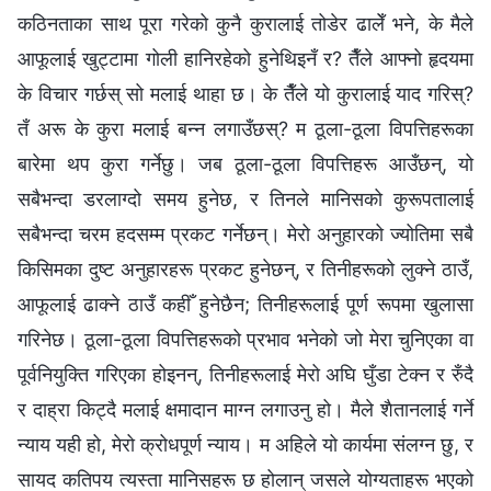
कठिनताका साथ पूरा गरेको कुनै कुरालाई तोडेर ढालेँ भने, के मैले
आफूलाई खुट्टामा गोली हानिरहेको हुनेथिइनँ र? तैँले आफ्‍नो हृदयमा
के विचार गर्छस् सो मलाई थाहा छ। के तैँले यो कुरालाई याद गरिस्?
तँ अरू के कुरा मलाई बन्‍न लगाउँछस्? म ठूला-ठूला विपत्तिहरूका
बारेमा थप कुरा गर्नेछु। जब ठूला-ठूला विपत्तिहरू आउँछन्, यो
सबैभन्दा डरलाग्दो समय हुनेछ, र तिनले मानिसको कुरूपतालाई
सबैभन्दा चरम हदसम्‍म प्रकट गर्नेछन्। मेरो अनुहारको ज्योतिमा सबै
किसिमका दुष्ट अनुहारहरू प्रकट हुनेछन्, र तिनीहरूको लुक्‍ने ठाउँ,
आफूलाई ढाक्‍ने ठाउँ कहीँ हुनेछैन; तिनीहरूलाई पूर्ण रूपमा खुलासा
गरिनेछ। ठूला-ठूला विपत्तिहरूको प्रभाव भनेको जो मेरा चुनिएका वा
पूर्वनियुक्ति गरिएका होइनन्, तिनीहरूलाई मेरो अघि घुँडा टेक्‍न र रुँदै
र दाह्रा किट्दै मलाई क्षमादान माग्‍न लगाउनु हो। मैले शैतानलाई गर्ने
न्याय यही हो, मेरो क्रोधपूर्ण न्याय। म अहिले यो कार्यमा संलग्‍न छु, र
सायद कतिपय त्यस्ता मानिसहरू छ होलान् जसले योग्यताहरू भएको