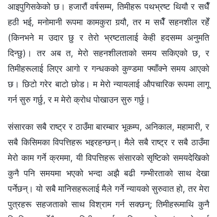
आइपुगिसकेको छ। हजारौं वर्षसम्‍म, तिमीहरू पथभ्रष्ट थियौ र सधैँ
हठी भई, मनोमानी रूपमा कामकुरा गर्‍यौ, तर म सधैँ सहनशील रहेँ
(किनभने म उदार छु र तेरो भ्रष्टतालाई केही हदसम्‍म अनुमति
दिन्छु)। तर अब त, मेरो सहनशीलताको समय सकिएको छ, र
तिमीहरूलाई लिएर आगो र गन्धकको कुण्डमा फ्याँक्‍ने समय आएको
छ। छिटो गरेर बाटो छोड। म मेरो न्यायलाई औपचारिक रूपमा लागू
गर्न सुरु गर्छु, र म मेरो क्रोध पोखाउन सुरु गर्छु।
संसारका सबै राष्ट्र र ठाउँमा बारम्‍बार भूकम्‍प, अनिकाल, महामारी, र
सबै किसिमका विपत्तिहरू भइरहन्छन्। मैले सबै राष्ट्र र सबै ठाउँमा
मेरो काम गर्ने क्रममा, यी विपत्तिहरू संसारको सृष्टिको समयदेखिको
कुनै पनि समयमा भएको भन्दा अझै बढी गम्‍भीरताको साथ देखा
पर्नेछन्। यो सबै मानिसहरूलाई मैले गर्ने न्यायको सुरुवात हो, तर मेरा
पुत्रहरू सहजताको साथ विश्राम गर्न सक्छन्; तिमीहरूमाथि कुनै