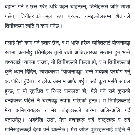
बहाना गर्न र छल गरेर अघि बढ्न चाहन्छन्; तिनीहरूले जति त्यसो
गर्छन्, तिनीहरूको मूल रूप प्रकट नभइञ्‍जेलसम्‍म शैतानले
तिनीहरूमा त्यति नै काम गर्नेछ।
मलाई मेरो काम गर्न हतार छैन, र म आफै हरेक व्यक्तिलाई योजनाबद्ध
रूपमा चलाउँछु (तिनीहरू ठूलो रातो अजिङ्गरका सन्तान हुन् भन्‍ने
तथ्यलाई ध्यानमा राख्दा, यो तिनीहरूको गिल्‍ला हो, र म तिनीहरूलाई
कुनै ध्यान दिँदिन, त्यसकारण “योजनाबद्ध” भन्‍ने शब्दको प्रयोग गर्नु
अत्योक्ति हुँदैन), र हरेक काम म आफै गर्छु। सबै कुरा मसँगै सफल
हुन्छ, र यो सुरक्षित र स्थिर सफलता हो; मैले गर्ने सबै कुराको
बन्दोबस्त पहिले नै चरणबद्ध रूपमा गरिएको हुन्छ। म तिमीहरूलाई
मेरा अभिप्रायहरू र मेरा बोझहरूको बारेमा अलि-अलि गर्दै
बताउनेछु। अबदेखि उसो, मेरा वचनहरू सबै राष्ट्रहरू र सबै
मानिसहरूकहाँ देखा पर्न थाल्‍नेछ। मेरा ज्येष्ठ पुत्रहरूलाई पहिले नै