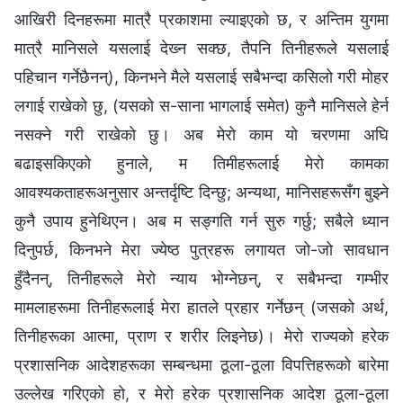
आखिरी दिनहरूमा मात्रै प्रकाशमा ल्याइएको छ, र अन्तिम युगमा
मात्रै मानिसले यसलाई देख्‍न सक्छ, तैपनि तिनीहरूले यसलाई
पहिचान गर्नेछैनन्), किनभने मैले यसलाई सबैभन्दा कसिलो गरी मोहर
लगाई राखेको छु, (यसको स-साना भागलाई समेत) कुनै मानिसले हेर्न
नसक्‍ने गरी राखेको छु। अब मेरो काम यो चरणमा अघि
बढाइसकिएको हुनाले, म तिमीहरूलाई मेरो कामका
आवश्यकताहरूअनुसार अन्तर्दृष्टि दिन्छु; अन्यथा, मानिसहरूसँग बुझ्‍ने
कुनै उपाय हुनेथिएन। अब म सङ्गति गर्न सुरु गर्छु; सबैले ध्यान
दिनुपर्छ, किनभने मेरा ज्येष्ठ पुत्रहरू लगायत जो-जो सावधान
हुँदैनन्, तिनीहरूले मेरो न्याय भोग्‍नेछन्, र सबैभन्दा गम्‍भीर
मामलाहरूमा तिनीहरूलाई मेरा हातले प्रहार गर्नेछन् (जसको अर्थ,
तिनीहरूका आत्मा, प्राण र शरीर लिइनेछ)। मेरो राज्यको हरेक
प्रशासनिक आदेशहरूका सम्‍बन्धमा ठूला-ठूला विपत्तिहरूको बारेमा
उल्‍लेख गरिएको हो, र मेरो हरेक प्रशासनिक आदेश ठूला-ठूला