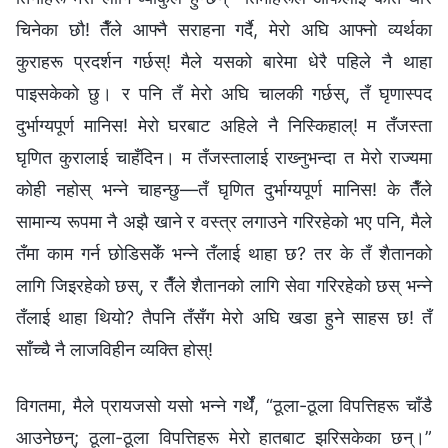
चिनेका छौ! तैँले आफ्‍नै सराहना गर्दै, मेरो अघि आफ्‍नो व्यर्थका
कुराहरू प्रदर्शन गर्छस्! मैले यसको बारेमा धेरै पहिले नै थाहा
पाइसकेको छु। र पनि तँ मेरो अघि चालकी गर्छस्, तँ घृणास्पद
दुर्भाग्यपूर्ण मानिस! मेरो घरबाट अहिले नै निस्किहाल्! म तँजस्ता
घृणित कुरालाई चाहँदिन। म तँजस्तालाई राख्‍नुभन्दा त मेरो राज्यमा
कोही नहोस् भन्‍ने चाहन्छु—तँ घृणित दुर्भाग्यपूर्ण मानिस! के तैँले
सामान्य रूपमा नै अझै खाने र वस्‍त्र लगाउने गरिरहेको भए पनि, मैले
तँमा काम गर्न छोडिसकेँ भन्‍ने तँलाई थाहा छ? तर के तँ शैतानको
लागि जिइरहेको छस्, र तैँले शैतानको लागि सेवा गरिरहेको छस् भन्‍ने
तँलाई थाहा थियो? तैपनि तँसँग मेरो अघि खडा हुने साहस छ! तँ
साँच्‍चै नै लाजविहीन व्यक्ति होस्!
विगतमा, मैले प्रायजसो यसो भन्‍ने गर्थेँ, “ठूला-ठूला विपत्तिहरू चाँडै
आउनेछन्; ठूला-ठूला विपत्तिहरू मेरो हातबाट झरिसकेका छन्।”