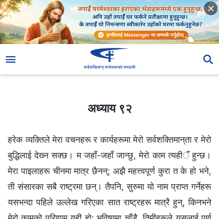
अध्याय ९२
अध्याय ९२
हरेक व्यक्तिले मेरा वचनहरू र कार्यहरूमा मेरो सर्वशक्तिमान्‌ता र मेरो
बुद्धिलाई देख्‍न सक्छ। म जहाँ-जहाँ जान्छु, मेरो काम त्यहीँ हुन्छ।
मेरा पाइलाहरू चीनमा मात्र छैनन्; अझै महत्त्वपूर्ण कुरा त के हो भने,
ती संसारका सबै राष्ट्रमा छन्। तैपनि, सुरुमा यो नाम प्राप्त गर्नेहरू
यसभन्दा पहिले उल्‍लेख गरिएका सात राष्ट्रहरू मात्रै हुन्, किनभने
मेरो कामको परिणाम यही हो; भविष्यमा चाँडै, तिमीहरूले यसलाई पूर्ण