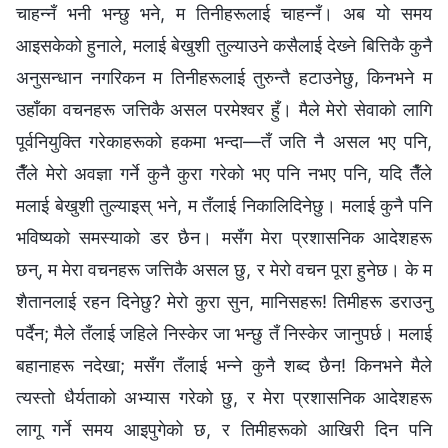
चाहन्‍नँ भनी भन्छु भने, म तिनीहरूलाई चाहन्‍नँ। अब यो समय
आइसकेको हुनाले, मलाई बेखुशी तुल्याउने कसैलाई देख्‍ने बित्तिकै कुनै
अनुसन्धान नगरिकन म तिनीहरूलाई तुरुन्तै हटाउनेछु, किनभने म
उहाँका वचनहरू जत्तिकै असल परमेश्‍वर हुँ। मैले मेरो सेवाको लागि
पूर्वनियुक्ति गरेकाहरूको हकमा भन्दा—तँ जति नै असल भए पनि,
तैँले मेरो अवज्ञा गर्ने कुनै कुरा गरेको भए पनि नभए पनि, यदि तैँले
मलाई बेखुशी तुल्याइस् भने, म तँलाई निकालिदिनेछु। मलाई कुनै पनि
भविष्यको समस्याको डर छैन। मसँग मेरा प्रशासनिक आदेशहरू
छन्, म मेरा वचनहरू जत्तिकै असल छु, र मेरो वचन पूरा हुनेछ। के म
शैतानलाई रहन दिनेछु? मेरो कुरा सुन, मानिसहरू! तिमीहरू डराउनु
पर्दैन; मैले तँलाई जहिले निस्केर जा भन्छु तँ निस्केर जानुपर्छ। मलाई
बहानाहरू नदेखा; मसँग तँलाई भन्‍ने कुनै शब्‍द छैन! किनभने मैले
त्यस्तो धैर्यताको अभ्यास गरेको छु, र मेरा प्रशासनिक आदेशहरू
लागू गर्ने समय आइपुगेको छ, र तिमीहरूको आखिरी दिन पनि