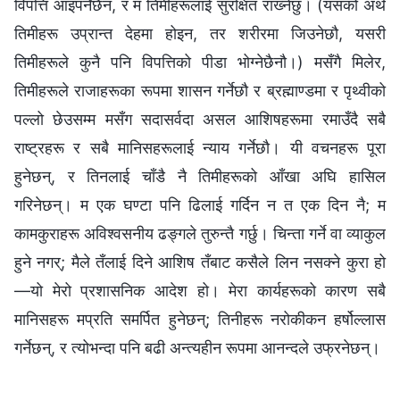
विपत्ति आइपर्नेछैन, र म तिमीहरूलाई सुरक्षित राख्‍नेछु। (यसको अर्थ
तिमीहरू उप्रान्त देहमा होइन, तर शरीरमा जिउनेछौ, यसरी
तिमीहरूले कुनै पनि विपत्तिको पीडा भोग्‍नेछैनौ।) मसँगै मिलेर,
तिमीहरूले राजाहरूका रूपमा शासन गर्नेछौ र ब्रह्माण्डमा र पृथ्वीको
पल्‍लो छेउसम्‍म मसँग सदासर्वदा असल आशिषहरूमा रमाउँदै सबै
राष्ट्रहरू र सबै मानिसहरूलाई न्याय गर्नेछौ। यी वचनहरू पूरा
हुनेछन्, र तिनलाई चाँडै नै तिमीहरूको आँखा अघि हासिल
गरिनेछन्। म एक घण्टा पनि ढिलाई गर्दिन न त एक दिन नै; म
कामकुराहरू अविश्‍वसनीय ढङ्गले तुरुन्तै गर्छु। चिन्ता गर्ने वा व्याकुल
हुने नगर्; मैले तँलाई दिने आशिष तँबाट कसैले लिन नसक्‍ने कुरा हो
—यो मेरो प्रशासनिक आदेश हो। मेरा कार्यहरूको कारण सबै
मानिसहरू मप्रति समर्पित हुनेछन्; तिनीहरू नरोकीकन हर्षोल्‍लास
गर्नेछन्, र त्योभन्दा पनि बढी अन्त्यहीन रूपमा आनन्दले उफ्रनेछन्।