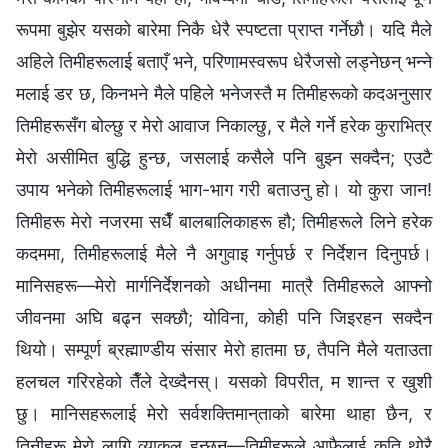
रूपमा बुझेर यसको बारेमा निकै धेरै स्पष्टता प्राप्त गर्नेछौ। यदि मैले
अहिले तिमीहरूलाई बताएँ भने, परिणामस्वरूप धेरैजसो लड्नेछन् भन्‍ने
मलाई डर छ, किनभने मैले पहिले भनेजस्तै म तिमीहरूको कदअनुसार
तिमीहरूसँग बोल्छु र मेरो आवाज निकाल्छु, र मैले गर्ने हरेक कुराभित्र
मेरो असीमित बुद्धि हुन्छ, जसलाई कसैले पनि बुझ्‍न सक्दैन; एउटै
उपाय भनेको तिमीहरूलाई भाग-भाग गरी बताउनु हो। यो कुरा जान!
तिमीहरू मेरो नजरमा सधैँ बालबालिकाहरू हौ; तिमीहरूले लिने हरेक
कदममा, तिमीहरूलाई मैले नै अगुवाइ गर्नुपर्छ र निर्देशन दिनुपर्छ।
मानिसहरू—मेरो मार्गनिर्देशनको अधीनमा मात्रै तिमीहरूले आफ्‍नो
जीवनमा अघि बढ्न सक्छौ; योविना, कोही पनि जिइरहन सक्दैन
थियो। सम्पूर्ण ब्रह्माण्डीय संसार मेरो हातमा छ, तैपनि मैले यताउता
हलचल गरिरहेको तैँले देख्दैनस्। यसको विपरीत, म शान्त र खुशी
छु। मानिसहरूलाई मेरो सर्वशक्तिमान्‌ताको बारेमा थाहा छैन, र
तिनीहरू मेरो लागि व्याकुल हुन्छन्—तिमीहरूले आफैलाई कति थोरै