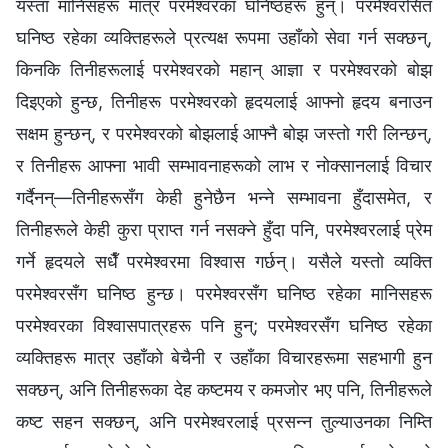
यस्ता मानिसहरू मात्र परमेश्‍वरका घनिष्ठहरू हुन्। परमेश्‍वरसित
घनिष्ठ रहेका व्यक्तिहरूले प्रत्यक्ष रूपमा उहाँको सेवा गर्न सक्छन्,
किनकि तिनीहरूलाई परमेश्‍वरको महान् आज्ञा र परमेश्‍वरको बोझ
दिइएको हुन्छ, तिनीहरू परमेश्‍वरको हृदयलाई आफ्नो हृदय बनाउन
सक्षम हुन्छन्, र परमेश्‍वरको बोझलाई आफ्नै बोझ जस्तो गरी लिन्छन्,
र तिनीहरू आफ्ना भावी सम्भावनाहरूको लाभ र नोक्सानलाई विचार
गर्दैनन्—तिनीहरूसँग केही हुनेछैन भन्ने सम्भावना हुँदासमेत, र
तिनीहरूले केही कुरा प्राप्त गर्न नसक्‍ने हुँदा पनि, परमेश्‍वरलाई प्रेम
गर्ने हृदयले सधैँ परमेश्‍वरमा विश्‍वास गर्छन्। यसैले यस्तो व्यक्ति
परमेश्‍वरसँग घनिष्ठ हुन्छ। परमेश्‍वरसँग घनिष्ठ रहेका मानिसहरू
परमेश्‍वरका विश्‍वासपात्रहरू पनि हुन्; परमेश्‍वरसँग घनिष्ठ रहेका
व्यक्तिहरू मात्र उहाँको बेचैनी र उहाँका विचारहरूमा सहभागी हुन
सक्छन्, अनि तिनीहरूका देह कष्टमय र कमजोर भए पनि, तिनीहरूले
कष्ट सहन सक्छन्, अनि परमेश्‍वरलाई प्रसन्न तुल्याउनका निम्ति