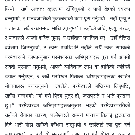
थियो। उहाँ अन्ततः क्रूसमा टाँगिनुभयो र पापी देहको स्वरूप
बन्नुभयो, र मानवजातिको छुटकाराको काम पूरा गर्नुभयो। उहाँ मृत्यु र
पातालका सबै बन्धनभन्दा माथि उठ्नुभयो। उहाँको अघि, मृत्यु, नरक,
र पातालले आफ्नो शक्ति गुमाए, र उहाँद्वारा पराजित भए। उहाँ तेत्तिस
वर्षसम्म जिउनुभयो, र त्यस अवधिभरि उहाँले सधैँ त्यस समयको
परमेश्‍वरको कामअनुसार परमेश्‍वरका अभिप्रायहरू पूरा गर्न आफ्नो
सक्दो प्रयास गर्नुभयो, आफ्नो व्यक्तिगत लाभ वा हानिको कहिल्यै
ख्याल गर्नुभएन, र सधैँ परमेश्‍वर पिताका अभिप्रायहरूका खातिर
योजनाहरू बनाउनुभयो। त्यसैले, परमेश्‍वरले बप्तिस्मा लिएपछि,
उहाँले भन्नुभयो: “यो मेरो प्रिय पुत्र हो, जसप्रति म अति प्रसन्न
छु।” परमेश्‍वरका अभिप्रायहरूअनुसार भएको परमेश्‍वरप्रतिको
उहाँको सेवाका कारण, परमेश्‍वरले सम्पूर्ण मानवजातिलाई छुटकारा
दिने भारी बोझ उहाँको काँधमा राख्नुभयो र उहाँलाई त्यो पूरा गर्न
लगाउनुभयो, र उहाँ यो महत्त्वपूर्ण काम पूरा गर्न योग्य र हकदार