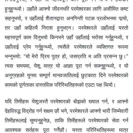
हुनुहुन्थ्यो। उहाँले आफ्नो जीवनभरि परमेश्‍वरका लागि असीमित कष्ट
सहनुभयो, र उहाँलाई शैतानद्वारा अनगिन्ती पटक प्रलोभनमा पार्‍यो,
तर उहाँ कहिल्यै निराश हुनुभएन। परमेश्‍वरले उहाँलाई यस्तो
महत्त्वपूर्ण काम दिनुभयो किनभने उहाँ उहाँलाई भरोसा गर्नुहुन्थ्यो, र
उहाँलाई प्रेम गर्नुहुन्थ्यो, त्यसैले परमेश्‍वरले व्यक्तिगत रूपमा
भन्नुभयो: “यो मेरो प्रिय पुत्र हो, जसप्रति म अति प्रसन्न छु।”
त्यस समयमा, येशू मात्र यो आज्ञा पूरा गर्न सक्नुहुन्थ्यो, र यो
अनुग्रहको युगमा सम्पूर्ण मानवजातिलाई छुटकारा दिने परमेश्‍वरको
कामको पूर्णताका वास्तविक परिस्थितिहरूको एउटा पक्ष थियो।
यदि तिमीहरू येशूजस्तै परमेश्‍वरको बोझको ख्याल गर्न, र आफ्नो
देहविरुद्ध विद्रोह गर्न सक्षम छौ भने, परमेश्‍वरले आफ्नो भारी जिम्मेवारी
तिमीहरूलाई सुम्पनुहुनेछ, ताकि तिमीहरूले परमेश्‍वरको सेवा गर्न
आवश्यक सर्तहरू पूरा गर्नेछौ। यस्ता परिस्थितिहरूमा मात्र