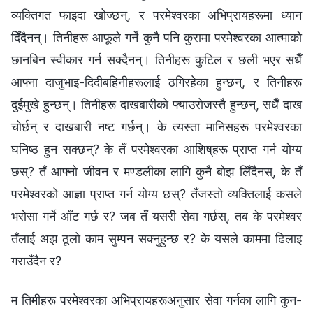
व्यक्तिगत फाइदा खोज्छन्, र परमेश्‍वरका अभिप्रायहरूमा ध्यान
दिँदैनन्। तिनीहरू आफूले गर्ने कुनै पनि कुरामा परमेश्‍वरका आत्माको
छानबिन स्वीकार गर्न सक्दैनन्। तिनीहरू कुटिल र छली भएर सधैँ
आफ्ना दाजुभाइ-दिदीबहिनीहरूलाई ठगिरहेका हुन्छन्, र तिनीहरू
दुईमुखे हुन्छन्। तिनीहरू दाखबारीको फ्याउरोजस्तै हुन्छन्, सधैँ दाख
चोर्छन् र दाखबारी नष्ट गर्छन्। के त्यस्ता मानिसहरू परमेश्‍वरका
घनिष्ठ हुन सक्छन्? के तँ परमेश्‍वरका आशिष्‌हरू प्राप्त गर्न योग्य
छस्? तँ आफ्नो जीवन र मण्डलीका लागि कुनै बोझ लिँदैनस्, के तँ
परमेश्‍वरको आज्ञा प्राप्त गर्न योग्य छस्? तँजस्तो व्यक्तिलाई कसले
भरोसा गर्ने आँट गर्छ र? जब तँ यसरी सेवा गर्छस्, तब के परमेश्‍वर
तँलाई अझ ठूलो काम सुम्पन सक्नुहुन्छ र? के यसले काममा ढिलाइ
गराउँदैन र?
म तिमीहरू परमेश्‍वरका अभिप्रायहरूअनुसार सेवा गर्नका लागि कुन-