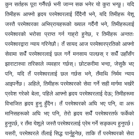
कुन सर्तहरू पूरा गर्नैपर्छ भनी जान्न सक भनेर यो कुरा भन्छु। यदि
तिमीहरू आफ्नो हृदय परमेश्‍वरलाई दिँदैनौ भने, यदि तिमीहरू येशू
जस्तै परमेश्‍वरका अभिप्रायहरूको ख्याल गर्दैनौ भने, तिमीहरूलाई
परमेश्‍वरको भरोसा प्राप्त गर्न गाह्रो हुनेछ, र तिमीहरू अन्ततः
परमेश्‍वरद्वारा न्याय गरिनेछौ। तँ सायद आज परमेश्‍वरप्रतिको आफ्नो
सेवामा सधैँ परमेश्‍वरलाई छल गर्ने मनसाय पाल्छस् र सधैँ उहाँसँग
झाराटारुवा तरिकाले व्यवहार गर्छस्। छोटकरीमा भन्दा, जेसुकै भए
पनि, यदि तँ परमेश्‍वरलाई छल गर्छस भने, तँमाथि निर्मम न्याय
आइपर्नेछ। अहिले, तिमीहरू परमेश्‍वरको सेवा गर्ने सही मार्गमा भर्खरै
प्रवेश गरेको बेला, पहिले आफ्नो हृदय परमेश्‍वरलाई देऊ; तिमीहरूमा
विभाजित हृदय हुनु हुँदैन। तँ परमेश्‍वरको अघि भए पनि, वा अरू
मानिसहरूको अघि भए पनि, तेरो हृदय सधैँ परमेश्‍वरतर्फ फर्केको
हुनुपर्छ, र तँमा येशूले जस्तै परमेश्‍वरलाई प्रेम गर्ने सङ्कल्प हुनुपर्छ।
यसरी, परमेश्‍वरले तँलाई सिद्ध पार्नुहुनेछ, ताकि तँ परमेश्‍वरको सेवा