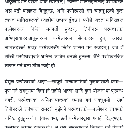
आफूलाई मन परेको थोक त्याग्छन्। त्यस्ता मानिसहरूलाई परमेश्‍वरले
अझ बढी बोझहरू दिनुहुन्छ, अनि परमेश्‍वरले गर्न चाहनुभएको कुरा
त्यस्ता मानिसहरूको गवाहीमा उत्पन्न हुँदछ। यसैले, यस्ता मानिसहरू
परमेश्‍वरका निम्ति मनपर्दो हुन्छन्, तिनीहरू परमेश्‍वरका
अभिप्रायाहरूअनुसारका परमेश्‍वरका सेवकहरू हुन्, त्यस्ता
मानिसहरूले मात्र परमेश्‍वरसँग मिलेर शासन गर्न सक्छन्। जब तँ
साँच्चै परमेश्‍वरप्रति घनिष्ठ व्यक्ति बनेको हुन्छस्, तैँले परमेश्‍वरसित
शासन गर्ने बेला ठीक त्यही हो।
येशूले परमेश्‍वरको आज्ञा—सम्पूर्ण मानवजातिको छुटकाराको काम—
पूरा गर्न सक्नुभयो किनभने उहाँले आफ्ना लागि कुनै योजना वा प्रबन्ध
नगरी, परमेश्‍वरका अभिप्रायहरूको ख्याल गर्न सक्नुभयो। उहाँ
तिमीहरूले सबैभन्दा राम्ररी बुझेको परमेश्‍वरको—परमेश्‍वर स्वयम्को
घनिष्ठ हुनुहुन्थ्यो। (वास्तवमा, उहाँ परमेश्‍वरद्वारा गवाही दिइनुभएका
परमेश्‍वर स्वयम् हुनुहुन्थ्यो। म यस समस्यालाई चित्रण गर्न येशूको