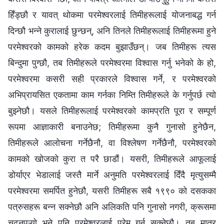
हिँड्छौ र यावत् थोकमा परमेश्‍वरलाई तिमीहरूलाई योजनाबद्ध गर्न
दिन्छौ भन्‍ने कुरालाई छुन्छन्, अनि तिनले तिमीहरूलाई तिमीहरूमा हुने
परमेश्‍वरको कामको हरेक कदम बुझाउँछन्। जब तिमीहरू त्यस
बिन्दुमा पुग्छौ, तब तिमीहरूले परमेश्‍वरमा विश्‍वास गर्नु भनेको के हो,
परमेश्‍वरमा कसरी सही प्रकारले विश्‍वास गर्ने, र परमेश्‍वरको
अभिप्रायसित एकतामा काम गर्नका निम्ति तिमीहरूले के गर्नुपर्छ त्यो
बुझ्नेछौ। यसले तिमीहरूलाई परमेश्‍वरको कामप्रति पूरा र सम्पूर्ण
रूपमा आज्ञाकारी बनाउनेछ; तिमीहरूमा कुनै गुनासो हुनेछैन,
तिमीहरूले आलोचना गर्नेछैनौ, वा विश्लेषण गर्नेछैनौ, परमेश्‍वरको
कामको खोजको कुरा त परै छाडौं। यसरी, तिमीहरूले आफूलाई
डोर्याएर भेडालाई जस्तै मार्ने अनुमति परमेश्‍वरलाई दिँदै मृत्युसम्‍मै
परमेश्‍वरमा समर्पित हुनेछौ, यसरी तिमीहरू सबै १९९० को दसकका
पत्रुसहरू बन्न सक्नेछौ अनि अलिकति पनि गुनासो नगरी, क्रूसमा
चढ्नुपऱ्यो भने पनि परमेश्‍वरलाई प्रेम गर्न सक्नेछौ। तब मात्र