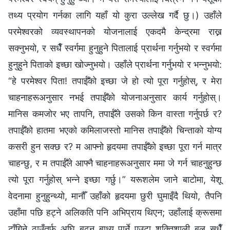
तथ्य प्रयोग गर्नका लागि यहाँ यो कुरा उल्लेख गर्दै छु।) उहाँले
परमेश्‍वरको व्यवस्थापनको योजनालाई एकदमै केन्द्रमा राख्न
सक्नुभयो, र सधैँ स्वर्गमा हुनुहुने पितालाई प्रार्थना गर्नुभयो र स्वर्गमा
हुनुहुने पिताको इच्छा खोज्नुभयो। उहाँले प्रार्थना गर्नुभयो र भन्नुभयो:
“हे परमेश्‍वर पिता! तपाईँको इच्छा जे हो त्यो पूरा गर्नुहोस्, र मेरा
चाहनाहरूअनुसार नभई तपाईँको योजनाअनुसार कार्य गर्नुहोस्।
मानिस कमजोर भए तापनि, तपाईँले उसको किन वास्ता गर्नुपर्छ र?
तपाईँको हातमा भएको कमिलाजस्तो मानिस तपाईँको चिन्ताको योग्य
कसरी हुन सक्छ र? म आफ्नो हृदयमा तपाईँको इच्छा पूरा गर्न मात्र
चाहन्छु, र म तपाईँले आफ्नै चाहनाहरूअनुसार ममा जे गर्न चाहनुहुन्छ
त्यो पूरा गर्नुहोस् भन्ने इच्छा गर्छु।” यरूशलेम जाने बाटोमा, येशू
वेदनामा हुनुहुन्थ्यो, मानौँ उहाँको हृदयमा छुरी घुमाइँदै थियो, तैपनि
उहाँमा पछि हट्ने अलिकति पनि अभिप्राय थिएन; उहाँलाई क्रूसमा
टाँगिने ठाउँतर्फ अघि बढ्न बाध्य पार्ने एउटा शक्तिशाली बल सधैँ