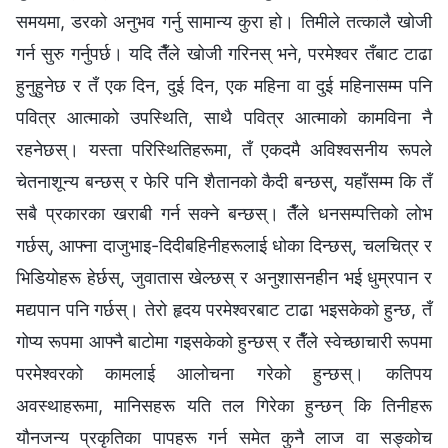
समयमा, डरको अनुभव गर्नु सामान्य कुरा हो। तिमीले तत्कालै खोजी
गर्न सुरु गर्नुपर्छ। यदि तैँले खोजी गरिनस् भने, परमेश्‍वर तँबाट टाढा
हुनुहुनेछ र तँ एक दिन, दुई दिन, एक महिना वा दुई महिनासम्म पनि
पवित्र आत्माको उपस्थिति, साथै पवित्र आत्माको कामविना नै
रहनेछस्। यस्ता परिस्थितिहरूमा, तँ एकदमै अविश्‍वसनीय रूपले
चेतनाशून्य बन्छस् र फेरि पनि शैतानको कैदी बन्छस्, यहाँसम्‍म कि तँ
सबै प्रकारका खराबी गर्न सक्‍ने बन्छस्। तैँले धनसम्पत्तिको लोभ
गर्छस्, आफ्ना दाजुभाइ-दिदीबहिनीहरूलाई धोका दिन्छस्, चलचित्र र
भिडियोहरू हेर्छस्, जुवातास खेल्छस् र अनुशासनहीन भई धुम्रपान र
मद्यपान पनि गर्छस्। तेरो हृदय परमेश्‍वरबाट टाढा भइसकेको हुन्छ, तँ
गोप्य रूपमा आफ्नै बाटोमा गइसकेको हुन्छस् र तैँले स्वेच्छाचारी रूपमा
परमेश्‍वरको कामलाई आलोचना गरेको हुन्छस्। कतिपय
अवस्थाहरूमा, मानिसहरू यति तल गिरेका हुन्छन् कि तिनीहरू
यौनजन्य प्रकृतिका पापहरू गर्न समेत कुनै लाज वा सङ्कोच