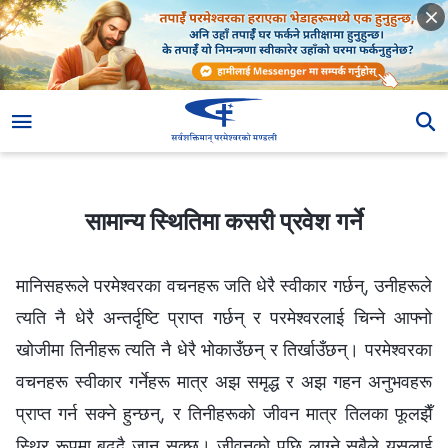
सामान्य स्थितिमा कसरी प्रवेश गर्ने
सामान्य स्थितिमा कसरी प्रवेश गर्ने
मानिसहरूले परमेश्‍वरका वचनहरू जति धेरै स्वीकार गर्छन्, उनीहरूले
त्यति नै धेरै अन्तर्दृष्टि प्राप्त गर्छन् र परमेश्‍वरलाई चिन्ने आफ्‍नो
खोजीमा तिनीहरू त्यति नै धेरै भोकाउँछन् र तिर्खाउँछन्। परमेश्‍वरका
वचनहरू स्वीकार गर्नेहरू मात्र अझ समृद्ध र अझ गहन अनुभवहरू
प्राप्त गर्न सक्‍ने हुन्छन्, र तिनीहरूको जीवन मात्र तिलका फूलझैँ
स्थिर रूपमा बढ्दै जान सक्छ। जीवनको पछि लाग्ने सबैले यसलाई