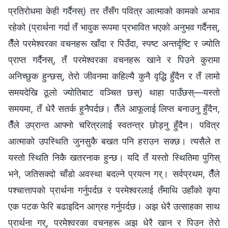
प्रतिरोधमा केही गर्दैनस्) तर तँसँग पवित्र आत्माको कामको अभाव
रहेको (प्रार्थना गर्दा तँ भावुक रूपमा प्रभावित भएको अनुभव गर्दैनस्,
तैँले परमेश्‍वरका वचनहरू खाँदा र पिउँदा, स्पष्ट अन्तर्दृष्टि र ज्योति
प्राप्त गर्दैनस्, तँ परमेश्‍वरका वचनहरू खाने र पिउने कुरामा
अनिच्छुक हुन्छस्, तेरो जीवनमा कहिल्यै कुनै वृद्धि हुँदैन र तँ लामो
समयदेखि ठूलो ज्योतिबाट वञ्चित छस्) थाहा पाउँछस्—यस्तो
समयमा, तँ धेरै सतर्क हुनैपर्दछ। तैँले आफूलाई लिप्त बनाउनु हुँदैन,
तैँले उप्रान्त आफ्नो चरित्रलाई स्वतन्त्र छोड्नु हुँदैन। पवित्र
आत्माको उपस्थिति जुनसुकै बखत पनि हराउन सक्छ। त्यसैले त
यस्तो स्थिति निकै खतरनाक हुन्छ। यदि तँ यस्तो स्थितिमा पुगिस्
भने, जतिसक्दो चाँडो अवस्था बदल्ने प्रयत्न गर्। सर्वप्रथम, तैँले
पश्‍चात्तापको प्रार्थना गर्नुपर्दछ र परमेश्‍वरलाई तँमाथि उहाँको कृपा
एक पटक फेरि बढाइदिन आग्रह गर्नुपर्दछ। अझ धेरै उत्साहका साथ
प्रार्थना गर्, परमेश्‍वरका वचनहरू अझ धेरै खान र पिउन तेरो