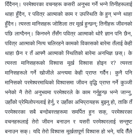
दिँदैनन्। परमेश्‍वरका वचनहरू कसरी अनुभव गर्ने भन्‍ने तिनीहरूलाई
थाहा हुँदैन, र पवित्र आत्माको काम र उपस्थिति के हुन् भन्‍ने थाहा
हुँदैन। त्यस्ता मानिसहरू जोशिला तर मूर्ख हुन्छन्; तिनीहरू जीवनको
पछि लाग्दैनन्। किनभने तँसँग पवित्र आत्माको थोरै ज्ञान पनि छैन,
पवित्र आत्माको नित्य चलिरहने कामको विकासको बारेमा तँलाई केही
थाहा छैन र तँ आफ्नै आत्माको स्थितिको बारेमा अनभिज्ञ छस्। के
त्यस्ता मानिसहरूको विश्‍वास मूर्ख विश्‍वास होइन र? त्यस्ता
मानिसहरूले गर्ने खोजीले अन्त्यमा केही प्राप्त गर्दैन। कुनै पनि
मानिसको परमेश्‍वरमाथिको विश्‍वासमा जीवन वृद्धि प्राप्त गर्ने कुञ्जी
भनेको नै तेरो अनुभवमा परमेश्‍वरले के काम गर्नुहुन्छ भन्‍ने जान्नु,
उहाँको प्रेमिलोपनलाई हेर्नु, र उहाँका अभिप्रायहरू बुझ्नु हो, ताकि तँ
परमेश्‍वरका सबै बन्दोबस्तहरूमा समर्पित हुन सक्, परमेश्‍वरका
वचनहरूलाई तेरो जीवन बनाउन र यसरी परमेश्‍वरलाई सन्तुष्ट
बनाउन सक्। यदि तेरो विश्‍वास मूर्खतापूर्ण विश्‍वास हो भने, यदि तैँले