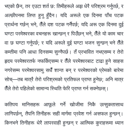
भएको छैन, तर एउटा शर्त छ: तिमीहरूले अझ धेरै परिश्रम गर्नुपर्छ, र
अल्छीपनमा लिप्त हुनु हुँदैन। यदि अरूले एक दिनमा पाँच पटक
प्रार्थना गर्छन् भने, तैँले दश पटक गर्नैपर्छ; यदि अरू एक दिनमा दुई
घण्टा परमेश्‍वरका वचनहरू खान्छन् र पिउँछन् भने, तैँले यो काम चार
वा छ घण्टा गर्नुपर्छ; र यदि अरूले दुई घण्टा भजन सुन्छन् भने तैँले
कम्तीमा पनि आधा दिनसम्म सुन्नैपर्छ। तँ प्रभावित नभएसम्म र तेरो
हृदय परमेश्‍वरतर्फ नफर्किएसम्म र तैँले परमेश्‍वरबाट टाढा हुने साहस
नगरेसम्म परमेश्‍वरसामु सधैँ शान्त बन् र परमेश्‍वरको प्रेमको बारेमा
सोच्—तब मात्रै तेरो परिश्रमको प्रतिफल प्राप्त हुनेछ; अनि मात्र
तैँले तेरो पहिलेको सामान्य स्थिति फेरि प्राप्त गर्न सक्‍नेछस्।
कतिपय मानिसहरू आफूले गर्ने खोजीमा निकै उत्सुकतासाथ
लागिपर्छन्, तैपनि तिनीहरू सही मार्गमा प्रवेश गर्न असफल हुन्छन्।
किनभने तिनीहरू धेरै लापरवाही हुन्छन् र आत्मिक कुराहरूमा ध्यान