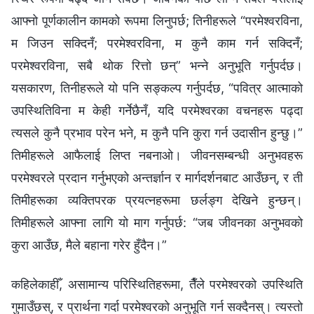
आफ्नो पूर्णकालीन कामको रूपमा लिनुपर्छ; तिनीहरूले “परमेश्‍वरविना,
म जिउन सक्दिनँ; परमेश्‍वरविना, म कुनै काम गर्न सक्दिनँ;
परमेश्‍वरविना, सबै थोक रित्तो छन्” भन्‍ने अनुभूति गर्नुपर्दछ।
यसकारण, तिनीहरूले यो पनि सङ्कल्प गर्नुपर्दछ, “पवित्र आत्माको
उपस्थितिविना म केही गर्नेछैनँ, यदि परमेश्‍वरका वचनहरू पढ्दा
त्यसले कुनै प्रभाव परेन भने, म कुनै पनि कुरा गर्न उदासीन हुन्छु।”
तिमीहरूले आफैलाई लिप्त नबनाओ। जीवनसम्बन्धी अनुभवहरू
परमेश्‍वरले प्रदान गर्नुभएको अन्तर्ज्ञान र मार्गदर्शनबाट आउँछन्, र ती
तिमीहरूका व्यक्तिपरक प्रयत्नहरूमा छर्लङ्ग देखिने हुन्छन्।
तिमीहरूले आफ्ना लागि यो माग गर्नुपर्छ: “जब जीवनका अनुभवको
कुरा आउँछ, मैले बहाना गरेर हुँदैन।”
कहिलेकाहीँ, असामान्य परिस्थितिहरूमा, तैँले परमेश्‍वरको उपस्थिति
गुमाउँछस्, र प्रार्थना गर्दा परमेश्‍वरको अनुभूति गर्न सक्दैनस्। त्यस्तो