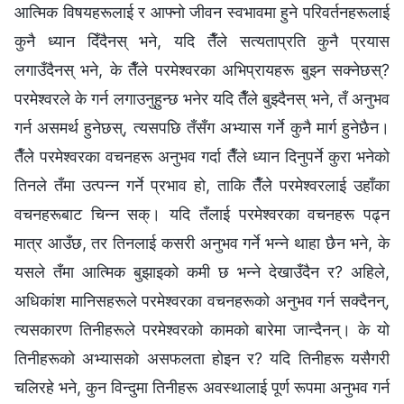
आत्मिक विषयहरूलाई र आफ्नो जीवन स्वभावमा हुने परिवर्तनहरूलाई
कुनै ध्यान दिँदैनस् भने, यदि तैँले सत्यताप्रति कुनै प्रयास
लगाउँदैनस् भने, के तैँले परमेश्‍वरका अभिप्रायहरू बुझ्न सक्‍नेछस्?
परमेश्‍वरले के गर्न लगाउनुहुन्छ भनेर यदि तैँले बुझ्दैनस् भने, तँ अनुभव
गर्न असमर्थ हुनेछस्, त्यसपछि तँसँग अभ्यास गर्ने कुनै मार्ग हुनेछैन।
तैँले परमेश्‍वरका वचनहरू अनुभव गर्दा तैँले ध्यान दिनुपर्ने कुरा भनेको
तिनले तँमा उत्पन्न गर्ने प्रभाव हो, ताकि तैँले परमेश्‍वरलाई उहाँका
वचनहरूबाट चिन्न सक्। यदि तँलाई परमेश्‍वरका वचनहरू पढ्न
मात्र आउँछ, तर तिनलाई कसरी अनुभव गर्ने भन्‍ने थाहा छैन भने, के
यसले तँमा आत्मिक बुझाइको कमी छ भन्‍ने देखाउँदैन र? अहिले,
अधिकांश मानिसहरूले परमेश्‍वरका वचनहरूको अनुभव गर्न सक्दैनन्,
त्यसकारण तिनीहरूले परमेश्‍वरको कामको बारेमा जान्दैनन्। के यो
तिनीहरूको अभ्यासको असफलता होइन र? यदि तिनीहरू यसैगरी
चलिरहे भने, कुन विन्दुमा तिनीहरू अवस्थालाई पूर्ण रूपमा अनुभव गर्न