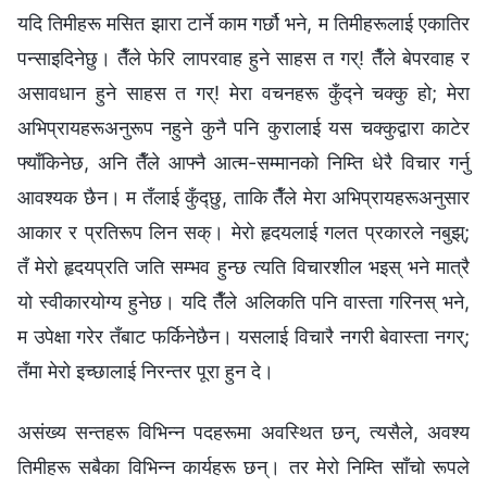
यदि तिमीहरू मसित झारा टार्ने काम गर्छौ भने, म तिमीहरूलाई एकातिर
पन्साइदिनेछु। तैँले फेरि लापरवाह हुने साहस त गर्! तैँले बेपरवाह र
असावधान हुने साहस त गर्! मेरा वचनहरू कुँद्ने चक्कु हो; मेरा
अभिप्रायहरूअनुरूप नहुने कुनै पनि कुरालाई यस चक्कुद्वारा काटेर
फ्याँकिनेछ, अनि तैँले आफ्नै आत्म-सम्‍मानको निम्ति धेरै विचार गर्नु
आवश्यक छैन। म तँलाई कुँद्छु, ताकि तैँले मेरा अभिप्रायहरूअनुसार
आकार र प्रतिरूप लिन सक्। मेरो हृदयलाई गलत प्रकारले नबुझ्;
तँ मेरो हृदयप्रति जति सम्‍भव हुन्छ त्यति विचारशील भइस् भने मात्रै
यो स्वीकारयोग्य हुनेछ। यदि तैँले अलिकति पनि वास्ता गरिनस् भने,
म उपेक्षा गरेर तँबाट फर्किनेछैन। यसलाई विचारै नगरी बेवास्ता नगर्;
तँमा मेरो इच्छालाई निरन्तर पूरा हुन दे।
असंख्य सन्तहरू विभिन्न पदहरूमा अवस्थित छन्, त्यसैले, अवश्य
तिमीहरू सबैका विभिन्न कार्यहरू छन्। तर मेरो निम्ति साँचो रूपले