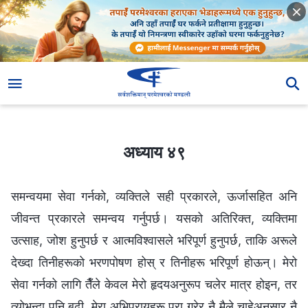
अध्याय ४९
अध्याय ४९
समन्वयमा सेवा गर्नको, व्यक्तिले सही प्रकारले, ऊर्जासहित अनि
जीवन्त प्रकारले समन्वय गर्नुपर्छ। यसको अतिरिक्त, व्यक्तिमा
उत्साह, जोश हुनुपर्छ र आत्मविश्‍वासले भरिपूर्ण हुनुपर्छ, ताकि अरूले
देख्दा तिनीहरूको भरणपोषण होस् र तिनीहरू भरिपूर्ण होऊन्। मेरो
सेवा गर्नको लागि तैँले केवल मेरो हृदयअनुरूप चलेर मात्र होइन, तर
त्योभन्दा पनि बढी, मेरा अभिप्रायहरू पूरा गरेर नै मैले चाहेअनुसार नै