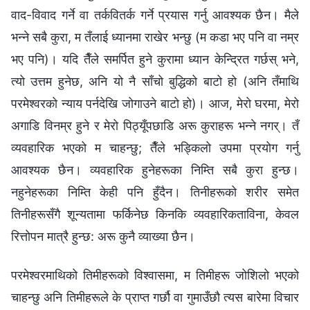
वाद-विवाद गर्ने वा तर्कवितर्क गर्ने प्रयास गर्नु आवश्यक छैन। मैले
भन्‍ने सबै कुरा, म तँलाई ध्यानमा राखेर भन्छु (म कडा भए पनि वा नम्र
भए पनि)। यदि तैँले समर्पित हुने कुरामा ध्यान केन्द्रित गर्छस् भने,
त्यो उत्तम हुनेछ, अनि यो नै साँचो बुद्धिको बाटो हो (अनि तँमाथि
परमेश्‍वरको न्याय पर्नदेखि जोगाउने बाटो हो)। आज, मेरो घरमा, मेरो
अगाडि विनम्र हुने र मेरो पिठ्यूँपछाडि अरू कुराहरू भन्‍ने नगर्। तँ
व्यवहारिक भएको म चाहन्‍छु; तैँले भड्किलो उपमा प्रयोग गर्नु
आवश्यक छैन। व्यवहारिक हुनेहरूका निम्ति सबै कुरा हुन्छ।
नहुनेहरूका निम्ति केही पनि हुँदैन। तिनीहरूको शरीर समेत
तिनीहरूसँगै शून्यतामा फर्किनेछ किनकि व्यवहारिकताविना, केवल
रित्तोपन मात्रै हुन्छ: अरू कुनै व्याख्या छैन।
परमेश्‍वरमाथिको तिमीहरूको विश्‍वासमा, म तिमीहरू जोशिलो भएको
चाहन्छु अनि तिमीहरूले के प्राप्त गर्छौ वा गुमाउँछौ त्यस बारेमा विचार