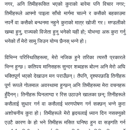
नगर, अनि तिमीहरूसित भएको कुराको बारेमा पनि विचार नगर;
तिमीहरूले आफ्नो पाइला साँचो मार्गमा चाल्‍ने र कसैको बहकाउमा
नपर्ने वा कसैको बन्धनमा नहुने कुराको मात्र खोजी गर। मण्डलीको
खम्बा हुनु, राज्यको विजेता हुनु भनेको यही हो; योभन्दा अरू कुरा गर्नु
भनेको तँ मेरो सामु जिउन योग्य छैनस् भन्‍ने हो।
विभिन्न परिस्थितिहरूमा, मेरो नजिक हुने तरिका त्यस्तै प्रकारले
भिन्न हुन्छ। कतिपय मानिसहरू सुन्दर शब्‍दहरू बोल्‍न अनि मेरो अघि
भक्तिपूर्ण भएको देखाउन मन पराउँछन्। तैपनि, दृश्यपछाडि तिनीहरू
पूर्ण रूपले गोलमाल अवस्थामा हुन्छन् अनि तिमीहरूमा मेरा वचनहरू
हुँदैनन्। तिनीहरू घिनलाग्दा र रिस उठाउने खालका छन्; तिनीहरूले
कसैलाई सुधार गर्न वा कसैलाई भरणपोषण गर्न सक्छन् भन्‍ने कुरा
अशोचनीय कुरा हो। तिमीहरूले मेरो हृदयलाई ध्यान दिन नसक्नुको
एउटै कारण के हो भने तिमीहरू मसित घनिष्ठ हुन वा सङ्गति गर्न