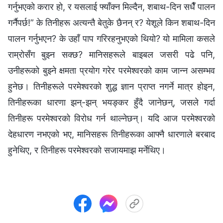
गर्नुभएको करार हो, र यसलाई फ्याँक्न मिल्दैन, शबाथ-दिन सधैँ पालन
गर्नैपर्छ!” के तिनीहरू अत्यन्तै बेतुके छैनन् र? येशूले किन शबाथ-दिन
पालन गर्नुभएन? के उहाँ पाप गरिरहनुभएको थियो? यो मामिला कसले
राम्रोसँग बुझ्न सक्छ? मानिसहरूले बाइबल जसरी पढे पनि,
उनीहरूको बुझ्ने क्षमता प्रयोग गरेर परमेश्‍वरको काम जान्न असम्भव
हुनेछ। तिनीहरूले परमेश्‍वरको शुद्ध ज्ञान प्राप्त नगर्ने मात्र होइन,
तिनीहरूका धारणा झन्-झन् भयङ्कर हुँदै जानेछन्, जसले गर्दा
तिनीहरू परमेश्‍वरको विरोध गर्न थाल्नेछन्। यदि आज परमेश्‍वरको
देहधारण नभएको भए, मानिसहरू तिनीहरूका आफ्नै धारणाले बरबाद
हुनेथिए, र तिनीहरू परमेश्‍वरको सजायमाझ मर्नेथिए।