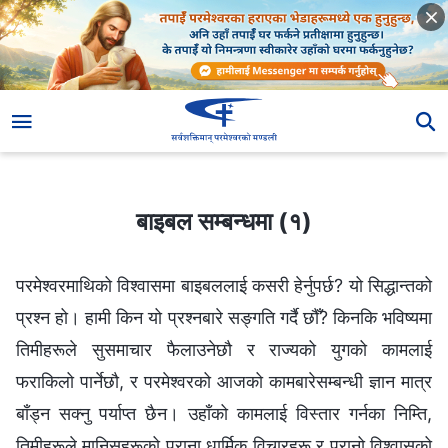
बाइबल सम्बन्धमा (१)
बाइबल सम्बन्धमा (१)
परमेश्‍वरमाथिको विश्‍वासमा बाइबललाई कसरी हेर्नुपर्छ? यो सिद्धान्तको
प्रश्‍न हो। हामी किन यो प्रश्‍नबारे सङ्गति गर्दै छौँ? किनकि भविष्यमा
तिमीहरूले सुसमाचार फैलाउनेछौ र राज्यको युगको कामलाई
फराकिलो पार्नेछौ, र परमेश्‍वरको आजको कामबारेसम्बन्धी ज्ञान मात्र
बाँड्न सक्‍नु पर्याप्त छैन। उहाँको कामलाई विस्तार गर्नका निम्ति,
तिमीहरूले मानिसहरूको पुराना धार्मिक विचारहरू र पुरानो विश्‍वासको