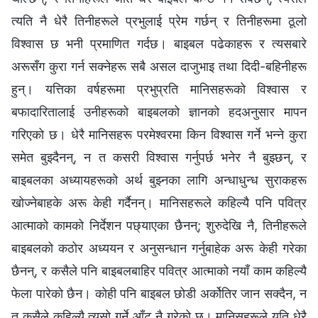
त्यति नै धेरै तिनीहरूले प्रभुलाई प्रेम गर्छन् र तिनीहरूमा ठूलो
विश्‍वास छ भनी प्रमाणित गर्दछ। बाइबल पढेकाहरू र त्यसबारे
अरूसँग कुरा गर्न सक्नेहरू सबै असल दाजुभाइ तथा दिदी-बहिनीहरू
हुन्। यत्तिका वर्षहरूमा प्रभुप्रति मानिसहरूको विश्‍वास र
बफादारितालाई उनीहरूको बाइबलको ज्ञानको हदअनुसार मापन
गरिएको छ। धेरै मानिसहरू परमेश्‍वरमा किन विश्‍वास गर्ने भन्‍ने कुरा
समेत बुझ्दैनन्, न त कसरी विश्‍वास गर्नुपर्छ भनेर नै बुझ्छन्, र
बाइबलका अध्यायहरूको अर्थ बुझ्नका लागि अन्धाधुन्ध सुराकहरू
खोज्नेबाहके अरू केही गर्दैनन्। मानिसहरूले कहिल्यै पनि पवित्र
आत्माको कामको निर्देशन पछ्याएका छैनन्; शुरुदेखि नै, तिनीहरूले
बाइबलको कठोर अध्ययन र अनुसन्धान गर्नुबाहेक अरू केही गरेका
छैनन्, र कसैले पनि बाइबलबाहिर पवित्र आत्माको नयाँ काम कहिल्यै
फेला पारेको छैन। कोही पनि बाइबल छोडी अर्कोतिर जान सक्दैन, न
त कसैले कहिल्यै त्यसो गर्ने आँट नै गरेको छ। मानिसहरूले यति धेरै