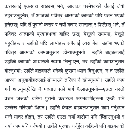
करारलाई एकसाथ राख्छस् भने, आजका परमेश्‍वरले तँलाई दोषी
ठहराउनुहुनेछ; तँ आजको पवित्र आत्माको कामको पछि पतन भएको
हुनेछस्! यदि तँ पुरानो करार र नयाँ करार खान्छस् र पिउँछस् भने, तँ
पवित्र आत्माको प्रवाहभन्दा बाहिर छस्! येशूको समयमा, येशूले
यहूदीहरू र उहाँको पछि लाग्नेहरू सबैलाई त्यस बेला उहाँमा भएको
पवित्र आत्माको कामअनुसार डोऱ्याउनुभयो। उहाँले बाइबललाई
उहाँको कामको आधारको रूपमा लिनुभएन, तर उहाँको कामअनुसार
बोल्नुभयो; उहाँले बाइबलले भनेको कुरामा ध्यान दिनुभएन, न त उहाँले
आफ्ना अनुयायीहरूलाई डोऱ्याउने तरिका नै खोज्नुभयो। उहाँले काम
गर्न थाल्नुभएदेखि नै पश्चात्तापको मार्ग फैलाउनुभयो—एउटा यस्तो
वचन जसको बारेमा पुरानो करारका अगमवाणीहरूमा एउटै पनि
उल्लेख गरिएको थिएन। उहाँले केवल बाइबलअनुसार काम गर्नुभएन
भन्‍ने मात्र होइन, तर उहाँले एउटा नयाँ बाटोमा पनि हिँडाउनुभयो र
नयाँ काम पनि गर्नुभयो। उहाँले प्रचार गर्नुहुँदा कहिल्यै पनि बाइबलको