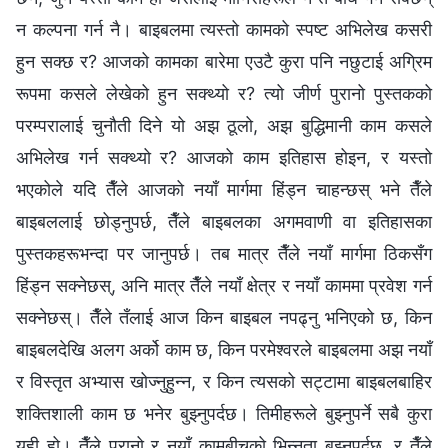
न कल्पना गर्न नै। बाइबलमा त्यस्तो कामको स्पष्ट अभिलेख कसरी
हुन सक्छ र? आजको कामका बारेमा एउटै कुरा पनि नछुटाई अग्रिम
रूपमा कसले लेखेको हुन सक्थ्यो र? त्यो जीर्ण पुरानो पुस्तकको
परम्परालाई चुनौती दिने यो अझ ठूलो, अझ बुद्धिमानी काम कसले
अभिलेख गर्न सक्थ्यो र? आजको काम इतिहास होइन, र यस्तो
भएकोले यदि तैँले आजको नयाँ मार्गमा हिंड्न चाहन्छस् भने तैँले
बाइबललाई छोड्नुपर्छ, तैँले बाइबलका अगमवाणी वा इतिहासका
पुस्तकहरूभन्दा पर जानुपर्छ। तब मात्र तैँले नयाँ मार्गमा ठिकसँग
हिंड्न सक्नेछस्, अनि मात्र तैँले नयाँ क्षेत्र र नयाँ काममा प्रवेश गर्न
सक्नेछस्। तैँले तँलाई आज किन बाइबल नपढ्नु भनिएको छ, किन
बाइबलदेखि अलग अर्को काम छ, किन परमेश्‍वरले बाइबलमा अझ नयाँ
र विस्तृत अभ्यास खोज्नुहुन्न, र किन त्यसको सट्टामा बाइबलबाहिर
शक्तिशाली काम छ भनेर बुझ्नुपर्दछ। तिमीहरूले बुझ्नुपर्ने सबै कुरा
यही हो। तैँले पुरानो र नयाँ कामबीचको भिन्नता बुझ्नुपर्दछ, र तैँले