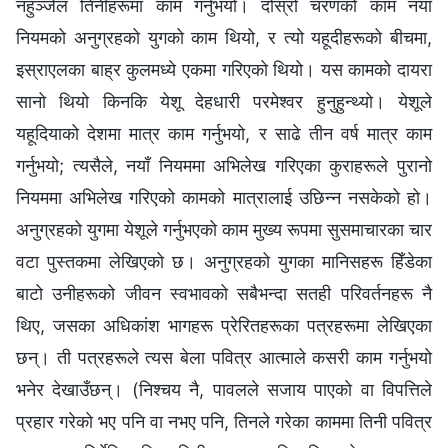
नहुञ्जेल तिनीहरूमा काम गर्नुभयो। दोस्रो चरणको काम नयाँ
नियमको अनुग्रहको युगको काम थियो, र त्यो यहूदीहरूको बीचमा,
इस्राएलका बाह्र कुलमध्ये एकमा गरिएको थियो। यस कामको दायरा
सानो थियो किनकि येशू देहधारी परमेश्‍वर हुनुहुन्थ्यो। येशूले
यहूदियाको देशमा मात्र काम गर्नुभयो, र साढे तीन वर्ष मात्र काम
गर्नुभयो; त्यसैले, नयाँ नियममा अभिलेख गरिएका कुराहरूले पुरानो
नियममा अभिलेख गरिएको कामको मात्रालाई उछिन्न नसकेको हो।
अनुग्रहको युगमा येशूले गर्नुभएको काम मुख्य रूपमा सुसमाचारका चार
वटा पुस्तकमा लेखिएको छ। अनुग्रहको युगका मानिसहरू हिँडेका
बाटो उनीहरूको जीवन स्वभावको सबैभन्दा सतही परिवर्तनहरू नै
थिए, जसका अधिकांश भागहरू प्रेरितहरूका पत्रहरूमा लेखिएका
छन्। ती पत्रहरूले त्यस बेला पवित्र आत्माले कसरी काम गर्नुभयो
भनेर देखाउँछन्। (निश्‍चय नै, पावलले सजाय पाएको वा विपत्तिले
प्रहार गरेको भए पनि वा नभए पनि, तिनले गरेका काममा तिनी पवित्र