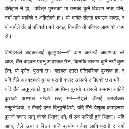
इतिहास नै हो; “पवित्र पुस्तक” मा यसको कुनै विवरण नभए पनि,
नयाँ मार्ग यहाँको र अहिलेको हो। यो मार्गले तँलाई बचाउन सक्छ, र
यो मार्गले तँलाई परिवर्तन गर्न सक्छ, किनकि यो पवित्र आत्माको काम
हो।
तिमीहरूले बाइबललाई बुझ्नुपर्छ—यो काम अत्यन्तै आवश्यक छ!
आज, तैँले बाइबल पढ्नु आवश्यक छैन, किनकि त्यसमा कुनै नयाँ कुरा
छैन; यो पूर्णत: पुरानो छ। बाइबल एउटा ऐतिहासिक पुस्तक हो, र
यदि तैँले अनुग्रहको युगमा पुरानो करार खाएको र पिएको छस् भने—
यदि तैँले अनुग्रहको युगको अवधिमा पुरानो करारको समयमा चाहिने
कुराको अभ्यास गरेको छस् भने—येशूले तँलाई अस्वीकार
गर्नुहुनेथियो, र तँलाई दण्ड दिनुहुनेथियो; यदि तैँले येशूका कामहरूमा
पुरानो करार लागू गरेको थिइस् भने, तँ एक फरिसी हुने थिइस्। यदि
आज, तैँले खान र पिउन अनि प्रयोग गर्नका लागि पुरानो र नयाँ