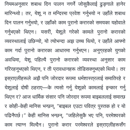
नियमअनुसार शबाथ दिन पालन नगर्ने जोसुकैलाई ढुङ्गाले हानेर
मारिन्थ्यो। तर, येशू न त मन्दिरमा प्रवेश गर्नुभयो न उहाँले शबाथ
दिन पालन गर्नुभयो, र उहाँको काम पुरानो करारको समयका यहोवाले
गर्नुभएको थिएन। यसरी, येशूले गरेको कामले पुरानो करारको
व्यवस्थालाई उछिन्यो, यो त्योभन्दा अझ उच्च थियो, र उहाँले आफ्नो
काम गर्दा पुरानो करारका आधारमा गर्नुभएन। अनुग्रहको युगको
अवधिमा, येशू पहिल्यै पुरानो करारको व्यवस्था अनुसार काम
गरिरहनुभएको थिएन, र ती प्रावधानहरू तोडिसक्नुभएको थियो। तर
इस्राएलीहरूले अझै पनि जोरदार रूपमा धर्मशास्त्रलाई समातिरहे र
येशूलाई दोषी ठहराए—के त्यसो गर्नु येशूको कामलाई इन्कार गर्नु
थिएन र? आज धार्मिक संसार पनि जोरदार रूपमा बाइबललाई समात्छ
र कोही-केही मानिस भन्छन्‌, “बाइबल एउटा पवित्र पुस्तक हो र यो
पढिनैपर्छ।” केही मानिस भन्छन्, “जहिलेसुकै भए पनि, परमेश्‍वरको
काम त्याग्न मिल्दैन। पुरानो करार परमेश्‍वरले इस्राएलीहरूसँग