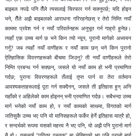
बाइबल नपढे पनि तैँले त्यसलाई चिरफार गर्न सक्नुपर्छ; यदि होइन
भने, तैँले अझै बाइबलको आराधना गरिरहनेछस् र तेरो निम्ति नयाँ
काममा प्रवेश गर्न र नयाँ परिवर्तनहरू अनुभूत गर्न गाह्रो हुनेछ।
त्यहाँ एक उच्च मार्ग छ भने किन त्यो न्यून, पुरानो मार्गको अध्ययन
गर्नु? जब त्यहाँ नयाँ वाणीहरू र नयाँ काम छन् भने किन पुरानो
ऐतिहासिक विवरणहरूको बीचमा जिउनु? ती नयाँ वाणीहरूले तेरो
निम्ति प्रबन्ध गर्न सक्छन्, जसले यो नयाँ काम हो भनी प्रमाणित
गर्दछ; पुराना विवरणहरूले तँलाई तृप्त पार्न वा तेरा वर्तमान
आवश्यकताहरूलाई पूरा गर्न सक्दैनन्, जसले ती इतिहास हुन् अनि
यहाँको र अहिलेको काम होइनन् भनी प्रमाणित गर्दछ। सबैभन्दा उच्च
मार्ग भनेको नयाँ काम हो, र नयाँ कामको साथमा, विगतको मार्ग
जतिसुकै उच्च भए पनि यो मानिसहरूले फर्केर हेर्ने इतिहास मात्रै हो,
र सन्दर्भको रूपमा यसको महत्त्व नै भए पनि, यो अझै पनि पुरानो मार्ग
नै हो। यसलाई “पवित्र पुस्तक” मा लेखिएको भए पनि पुरानो मार्ग