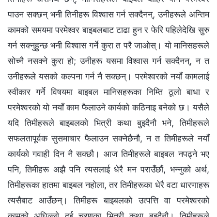
पाउन सक्छन् भनी तिनीहरू विश्‍वास गर्न सक्दैनन्, उनीहरूले अन्तिम
कामको समयमा परमेश्‍वर बाइबलबाट टाढा हुन र फेरि पहिलेदेखि सुरु
गर्न सक्नुहुन्छ भनी विश्‍वास गर्ने कुरा त परै जाओस्। यो मानिसहरूले
सोच्नै नसक्ने कुरा हो; उनीहरू यसमा विश्‍वास गर्न सक्दैनन्, न त
उनीहरूले यसको कल्पना गर्न नै सक्छन्। परमेश्‍वरको नयाँ कामलाई
स्वीकार गर्ने विषयमा बाइबल मानिसहरूका निम्ति ठूलो बाधा र
परमेश्‍वरको यो नयाँ काम फैलाउने कार्यको कठिनाइ बनेको छ। यसैले
यदि तिमीहरूले बाइबलको भित्री कथा बुझ्दैनौ भने, तिमीहरूले
सफलतापूर्वक सुसमाचार फैलाउन सक्‍नेछैनौ, न त तिमीहरूले नयाँ
कार्यको गवाही दिन नै सक्छौ। आज तिमीहरूले बाइबल नपढ्ने भए
पनि, तिमीहरू अझै पनि त्यसलाई धेरै मन पराउँछौं, भन्नुको अर्थ,
तिमीहरूका हातमा बाइबल नहोला, तर तिमीहरूका धेरै वटा धारणाहरू
त्यसैबाट आउँछन्। तिमीहरू बाइबलको उत्पत्ति वा परमेश्‍वरको
कामको अघिल्लो दुई चरणका भित्री कथा बुझ्दैनौ। तिमीहरूले