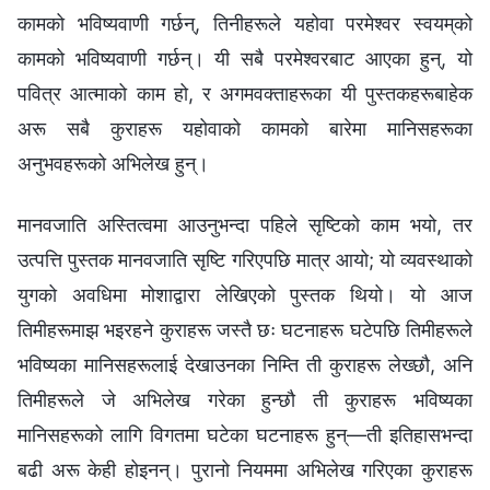
कामको भविष्यवाणी गर्छन्, तिनीहरूले यहोवा परमेश्‍वर स्वयम्‌को
कामको भविष्यवाणी गर्छन्। यी सबै परमेश्‍वरबाट आएका हुन्, यो
पवित्र आत्माको काम हो, र अगमवक्ताहरूका यी पुस्तकहरूबाहेक
अरू सबै कुराहरू यहोवाको कामको बारेमा मानिसहरूका
अनुभवहरूको अभिलेख हुन्।
मानवजाति अस्तित्वमा आउनुभन्दा पहिले सृष्टिको काम भयो, तर
उत्पत्ति पुस्तक मानवजाति सृष्टि गरिएपछि मात्र आयो; यो व्यवस्थाको
युगको अवधिमा मोशाद्वारा लेखिएको पुस्तक थियो। यो आज
तिमीहरूमाझ भइरहने कुराहरू जस्तै छः घटनाहरू घटेपछि तिमीहरूले
भविष्यका मानिसहरूलाई देखाउनका निम्ति ती कुराहरू लेख्छौ, अनि
तिमीहरूले जे अभिलेख गरेका हुन्छौ ती कुराहरू भविष्यका
मानिसहरूको लागि विगतमा घटेका घटनाहरू हुन्—ती इतिहासभन्दा
बढी अरू केही होइनन्। पुरानो नियममा अभिलेख गरिएका कुराहरू