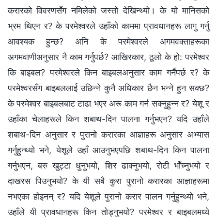
करारको विवरणसँग नमिलेको जस्तो देखिन्थ्यो। के यो मानिसको
भ्रम थिएन र? के परमेश्‍वरले उहाँको काममा प्रावधानहरू लागु गर्नु
आवश्यक हुन्छ? अनि के परमेश्‍वरले अगमवक्ताहरूका
अगमवाणीअनुसार नै काम गर्नुपर्छ? आखिरकार, ठूलो के हो: परमेश्‍वर
कि बाइबल? परमेश्‍वरले किन बाइबलअनुसार काम गर्नैपर्छ र? के
परमेश्‍वरसँग बाइबललाई उछिन्ने कुनै अधिकार छैन भन्‍ने हुन सक्छ?
के परमेश्‍वर बाइबलबाट टाढा भएर अरू काम गर्न सक्नुहुन्न र? येशू र
उहाँका चेलाहरूले किन शबाथ-दिन पालना गर्नुभएन? यदि उहाँले
शबाथ-दिन अनुसार र पुरानो करारका आज्ञाहरू अनुसार अभ्यास
गर्नुहुन्थ्यो भने, येशूले उहाँ आउनुभएपछि शबाथ-दिन किन पालना
गर्नुभएन, बरु खुट्टा धुनुभयो, शिर ढाक्नुभयो, रोटी भाँच्नुभयो र
दाखरस पिउनुभयो? के यी सबै कुरा पुरानो करारका आज्ञाहरूमा
नभएका होइनन् र? यदि येशूले पुरानो करार पालन गर्नुहुन्थ्यो भने,
उहाँले यी प्रावधानहरू किन तोड्नुभयो? परमेश्‍वर र बाइबलमध्ये