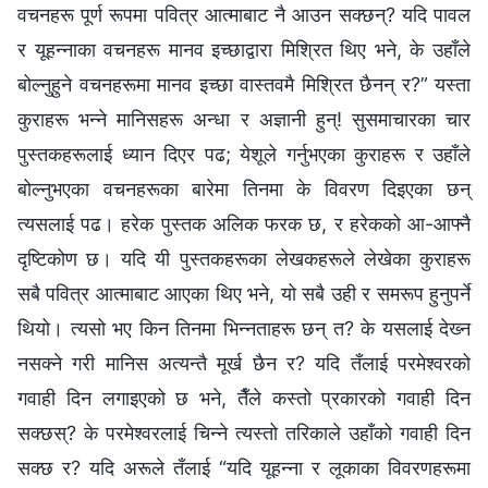
वचनहरू पूर्ण रूपमा पवित्र आत्‍माबाट नै आउन सक्छन्? यदि पावल
र यूहन्‍नाका वचनहरू मानव इच्छाद्वारा मिश्रित थिए भने, के उहाँले
बोल्‍नुहुने वचनहरूमा मानव इच्छा वास्तवमै मिश्रित छैनन् र?” यस्ता
कुराहरू भन्‍ने मानिसहरू अन्धा र अज्ञानी हुन्! सुसमाचारका चार
पुस्तकहरूलाई ध्यान दिएर पढ; येशूले गर्नुभएका कुराहरू र उहाँले
बोल्‍नुभएका वचनहरूका बारेमा तिनमा के विवरण दिइएका छन्
त्यसलाई पढ। हरेक पुस्तक अलिक फरक छ, र हरेकको आ-आफ्‍नै
दृष्टिकोण छ। यदि यी पुस्तकहरूका लेखकहरूले लेखेका कुराहरू
सबै पवित्र आत्‍माबाट आएका थिए भने, यो सबै उही र समरूप हुनुपर्ने
थियो। त्यसो भए किन तिनमा भिन्‍नताहरू छन् त? के यसलाई देख्‍न
नसक्‍ने गरी मानिस अत्यन्तै मूर्ख छैन र? यदि तँलाई परमेश्‍वरको
गवाही दिन लगाइएको छ भने, तैँले कस्तो प्रकारको गवाही दिन
सक्छस्? के परमेश्‍वरलाई चिन्‍ने त्यस्तो तरिकाले उहाँको गवाही दिन
सक्छ र? यदि अरूले तँलाई “यदि यूहन्‍ना र लूकाका विवरणहरूमा