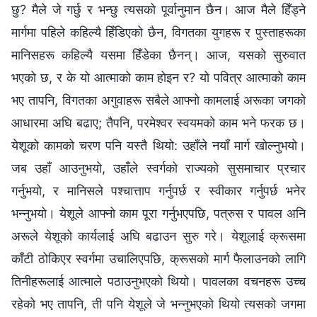
छु? मैले जे गर्छु र भन्छु त्यसको पूर्वानुमान छैन। आज मैले हिँड्ने
मार्गमा पहिले कहिल्यै हिँडिएको छैन, विगतका युगहरू र पुस्ताहरूका
मानिसहरू कहिल्यै यसमा हिँडेका छैनन्। आज, यसको सुरुवात
भएको छ, र के यो आत्माको काम होइन र? यो पवित्र आत्‍माको काम
भए तापनि, विगतका अगुवाहरू सबैले आफ्‍नो कामलाई अरूका जगको
आधारमा अघि बढाए; तैपनि, परमेश्‍वर स्वयमको काम भने फरक छ।
येशूको कामको चरण पनि यस्तै थियो: उहाँले नयाँ मार्ग खोल्‍नुभयो।
जब उहाँ आउनुभयो, उहाँले स्वर्गको राज्यको सुसमाचार प्रचार
गर्नुभयो, र मानिसले पश्‍चात्ताप गर्नुपर्छ र स्वीकार गर्नुपर्छ भनेर
भन्‍नुभयो। येशूले आफ्‍नो काम पूरा गर्नुभएपछि, पत्रुस र पावल अनि
अरूले येशूको कार्यलाई अघि बढाउन सुरु गरे। येशूलाई क्रूसमा
काँटी ठोकिएर स्वर्गमा उचालिएपछि, क्रूसको मार्ग फैलाउनको लागि
तिनीहरूलाई आत्माले पठाउनुभएको थियो। पावलका वचनहरू उच्‍च
रहेको भए तापनि, ती पनि येशूले जे भन्‍नुभएको थियो त्यसको जगमा