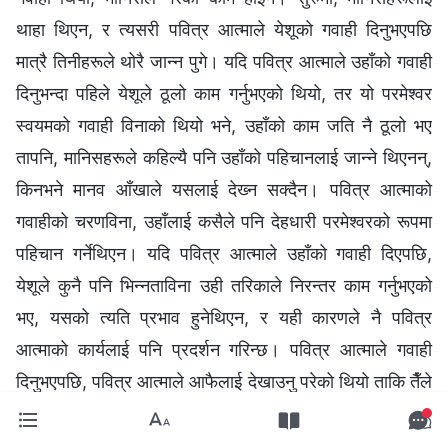
थाहा थिएन, र त्यसरी पवित्र आत्‍माले येशूको गवाही दिनुभएपछि
मात्रै तिनीहरूले थोरै जान्न पुगे। यदि पवित्र आत्‍माले उहाँको गवाही
दिनुभन्दा पहिले येशूले ठूलो काम गर्नुभएको थियो, तर यो परमेश्‍वर
स्वयमको गवाही विनाको थियो भने, उहाँको काम जति नै ठूलो भए
तापनि, मानिसहरूले कहिल्यै पनि उहाँको पहिचानलाई जान्‍ने थिएनन्,
किनभने मानव आँखाले यसलाई देख्‍न सक्दैन। पवित्र आत्माको
गवाहीको चरणविना, उहाँलाई कसैले पनि देहधारी परमेश्‍वरको रूपमा
पहिचान गर्नेथिएन। यदि पवित्र आत्माले उहाँको गवाही दिएपछि,
येशूले कुनै पनि भिन्‍नताविना उही तरिकाले निरन्तर काम गर्नुभएको
भए, यसको त्यति प्रभाव हुनेथिएन, र यही कारणले नै पवित्र
आत्माको कार्यलाई पनि प्रदर्शन गरिन्छ। पवित्र आत्माले गवाही
दिनुभएपछि, पवित्र आत्माले आफैलाई देखाउनु परेको थियो ताकि तैँले
उहाँ परमेश्‍वर हुनुहुन्छ, उहाँभित्र परमेश्‍वरका आत्मा हुनुहुन्थ्यो भन्‍ने
कुरालाई स्पष्ट देख्‍न सक्; परमेश्‍वरको गवाही गलत थिएन, र उहाँको