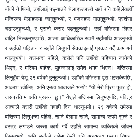
बाँकी नै थियो, उहाँलाई पछ्याउने चेलाहरूजस्तै उहाँ पनि कहिलेकहीँ
मन्दिरका भेलाहरूमा जानुहुन्थ्यो, र भजनहरू गाउनुहुन्थ्यो, प्रशंसा
चढाउनुहुन्थ्यो, र पुरानो करार पढ्नुहुन्थ्यो। उहाँ बप्तिस्मा लिएर
बाहिर निस्‍कनुभएपछि, आत्मा आधिकारिक रूपमै उहाँमाथि आउनुभयो
र उहाँको पहिचान र उहाँले लिनुपर्ने सेवकाइलाई प्रकट गर्दै काम गर्न
थाल्‍नुभयो। यसभन्दा पहिले, कसैले पनि उहाँको पहिचान जानेको
थिएन, र मरियम बाहेक, यूहन्‍नालाई समेत थाहा थिएन। बप्तिस्मा
लिनुहुँदा येशू २९ वर्षको हुनुहुन्थ्यो। उहाँको बप्तिस्मा पूरा भइसकेपछि,
आकाश खोलिए, अनि एउटा आवाजले भन्यो: “यो मेरो प्रिय पुत्र हो,
जसप्रति म अति प्रसन्न छु।” येशूले बप्तिस्मा लिनुभएपछि, पवित्र
आत्माले यसरी उहाँको गवाही दिन थाल्‍नुभयो। २९ वर्षको उमेरमा
बप्तिस्मा लिनुभन्दा पहिले, खाने बेलामा खाने, सामान्य रूपमै सुत्‍ने र
वस्‍त्र लगाउने जस्ता कार्य गर्दै उहाँले सामान्य व्यक्तिको जीवन
जिउनुभयो, अनि उहाँको बारेमा केही पनि अरूभन्दा फरक थिएन,