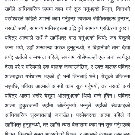
उहाँले आधिकारिक रूपमा काम गर्न सुरु गर्नुभएको थिएन, किनभने
परमेश्‍वरले कहिले आफ्‍नो काम गर्नुहुन्छ त्यसका सीमितताहरू हुन्छन्,
यसको साथै, सामान्य मानिसहरूमा वृद्धि हुने सामान्य प्रक्रिया हुन्छ।
पवित्र आत्‍माले सधैँ नै उहाँभित्र बास गर्नुभएको थियो: जब येशूको
जन्‍म भयो, उहाँ अरूभन्दा फरक हुनुहुन्थ्यो, र बिहानीको तारा देखा
पर्‍यो; उहाँको जन्‍मभन्दा पहिले, सपनामा योसेफकहाँ एक जना स्वर्गदूत
देखा परे र मरियमले एक बालक जन्‍माउनेछिन्, र उक्त बालक पवित्र
आत्माद्वारा गर्भधारण भएको हो भनी तिनलाई भने। येशूको बप्तिस्मा
भएपछि, पवित्र आत्माले आफ्‍नो काम सुरु गर्नुभयो, तर यसको अर्थ
पवित्र आत्मा भर्खरै येशूमा ओर्लनुभएको थियो भन्‍ने हुँदैन। पवित्र
आत्मा ढुकुरजस्तै उहाँमा ओर्लनुभयो भन्‍नुले उहाँको सेवकाइको
आधिकारिक सुरुवातलाई जनाउँछ। परमेश्‍वरका आत्मा पहिले नै
उहाँभित्र हुनुहुन्थ्यो, तर उहाँले त्यस बेलासम्‍म काम गर्न सुरु गर्नुभएको
थिएन, किनभने समय आइसकेको थिएन, र आत्माले हतारमा काम सुरु