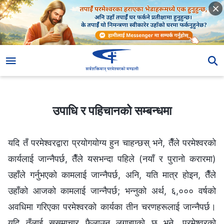
उपाधि र पहिचानको सम्‍बन्धमा
उपाधि र पहिचानको सम्‍बन्धमा
यदि तँ परमेश्‍वरद्वारा प्रयोगयोग्य हुन चाहन्छस् भने, तैँले परमेश्‍वरको
कार्यलाई जान्‍नैपर्छ, तैँले यसभन्दा पहिले (नयाँ र पुरानो करारमा)
उहाँले गर्नुभएको कामलाई जान्‍नैपर्छ, अनि, यति मात्र होइन, तैँले
उहाँको आजको कामलाई जान्‍नैपर्छ; भन्‍नुको अर्थ, ६,००० वर्षको
अवधिमा गरिएका परमेश्‍वरको कार्यका तीन चरणहरूलाई जान्‍नैपर्छ।
यदि तँलाई सुसमाचार फैलाउन लगाइएको छ भने, परमेश्‍वरको