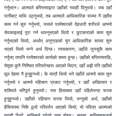
गर्नुभएन। आत्माले बप्तिस्माद्वारा उहाँको गवाही दिनुभयो। जब उहाँ
पानीबाट माथि उठ्नुभयो, तब आत्माले आधिकारिक रूपमा नै उहाँमा
काम गर्न सुरु गर्नुभयो, जसले परमेश्‍वरको देहधारी शरीरले आफ्‍नो
सेवकाइलाई पूरा गर्न थाल्‍नुभएको थियो र छुटकाराको काम सुरु
गर्नुभएको थियो, अर्थात् अनुग्रहको युग आधिकारिक रूपमा सुरु
भएको थियो भन्‍ने अर्थ दिन्छ। त्यसकारण, उहाँले जुनसुकै काम
गर्नुभए तापनि परमेश्‍वरको कार्यको समय हुन्छ। उहाँको बप्तिस्मापछि,
येशूमा कुनै निश्‍चित परिवर्तनहरू आएको थिएन; उहाँ अझै पनि उहाँको
मूल देहमा नै हुनुहुन्थ्यो। के मात्रै थियो भने उहाँले आफ्‍नो काम सुरु
गर्नुभयो र आफ्‍नो पहिचान प्रकट गर्नुभयो, र उहाँ अख्‍तियार र
शक्तिले भरिपूर्ण हुनुभयो। यस हिसाबमा उहाँ पहिलेभन्दा फरक
हुनुहुन्थ्यो। उहाँको पहिचान फरक थियो, भन्‍नुको अर्थ, उहाँको
हैसियतमा निकै ठूलो परिवर्तन आएको थियो; यो पवित्र आत्माको
गवाही थियो, मानिसले गरेको काम होइन। सुरुमा, मानिसहरूलाई