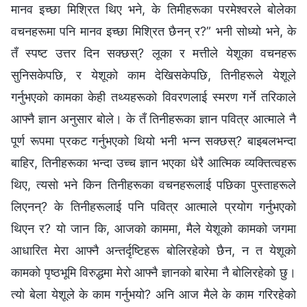
मानव इच्छा मिश्रित थिए भने, के तिमीहरूका परमेश्‍वरले बोलेका
वचनहरूमा पनि मानव इच्छा मिश्रित छैनन् र?” भनी सोध्यो भने, के
तँ स्पष्ट उत्तर दिन सक्छस्? लूका र मत्तीले येशूका वचनहरू
सुनिसकेपछि, र येशूको काम देखिसकेपछि, तिनीहरूले येशूले
गर्नुभएको कामका केही तथ्यहरूको विवरणलाई स्मरण गर्ने तरिकाले
आफ्‍नै ज्ञान अनुसार बोले। के तँ तिनीहरूका ज्ञान पवित्र आत्माले नै
पूर्ण रूपमा प्रकट गर्नुभएको थियो भनी भन्‍न सक्छस्? बाइबलभन्दा
बाहिर, तिनीहरूका भन्दा उच्‍च ज्ञान भएका धेरै आत्मिक व्यक्तित्वहरू
थिए, त्यसो भने किन तिनीहरूका वचनहरूलाई पछिका पुस्ताहरूले
लिएनन्? के तिनीहरूलाई पनि पवित्र आत्‍माले प्रयोग गर्नुभएको
थिएन र? यो जान कि, आजको काममा, मैले येशूको कामको जगमा
आधारित मेरा आफ्‍नै अन्तर्दृष्टिहरू बोलिरहेको छैन, न त येशूको
कामको पृष्ठभूमि विरुद्धमा मेरो आफ्‍नै ज्ञानको बारेमा नै बोलिरहेको छु।
त्यो बेला येशूले के काम गर्नुभयो? अनि आज मैले के काम गरिरहेको