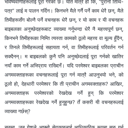
भविष्यवाणीहरूलाई पूरा गरेको छ। यति मात्रै हो कि, “पुरानो तिथि-
पत्र” लाई म पालन गर्दिन। किनभने मैले गर्नै पर्ने काम धेरै छन्, मैले
तिमीहरूसँग बोल्‍नै पर्ने वचनहरू धेरै छन्, र यो काम र यी वचनहरू
बाइबलका अनुच्‍छेदहरूबाट व्याख्या गर्नुभन्दा धेरै नै महत्त्वपूर्ण छन्,
किनभने तिमीहरूका निम्ति त्यस्ता कामको ठूलो महत्त्व वा मूल्य हुँदैन,
र तिनले तिमीहरूलाई सहायता गर्न, वा तिमीहरूलाई परिवर्तन गर्न
सक्दैनन्। म बाइबलको कुनै पनि अनुच्‍छेदलाई पूरा गर्नको खातिर
नयाँ काम गर्ने अभिप्राय राख्दिनँ। यदि परमेश्‍वर बाइबलका प्राचीन
अगमवक्ताहरूका वचनहरूलाई पूरा गर्न मात्रै आउनुभयो भने, को
ठूलो हो, देहधारी परमेश्‍वर कि ती प्राचीन अगमवक्ताहरू? आखिर,
अगमवक्ताहरू परमेश्‍वरको रेखदेख गर्ने हुन् कि परमेश्‍वर
अगमवक्ताहरूका रेखदेख गर्ने हुनुहुन्छ? तँ कसरी यी वचनहरूलाई
व्याख्या गर्छस्?
सुरुमा, जब येशूले आफ्‍नो सेवकाइलाई आधिकारिक रूपमा सुरु गर्न