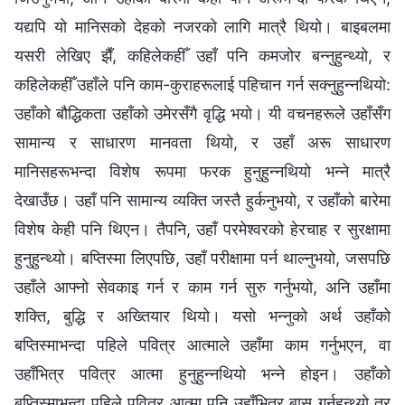
यद्यपि यो मानिसको देहको नजरको लागि मात्रै थियो। बाइबलमा
यसरी लेखिए झैँ, कहिलेकहीँ उहाँ पनि कमजोर बन्‍नुहुन्थ्यो, र
कहिलेकहीँ उहाँले पनि काम-कुराहरूलाई पहिचान गर्न सक्‍नुहुन्‍नथियो:
उहाँको बौद्धिकता उहाँको उमेरसँगै वृद्धि भयो। यी वचनहरूले उहाँसँग
सामान्य र साधारण मानवता थियो, र उहाँ अरू साधारण
मानिसहरूभन्दा विशेष रूपमा फरक हुनुहुन्‍नथियो भन्‍ने मात्रै
देखाउँछ। उहाँ पनि सामान्य व्यक्ति जस्तै हुर्कनुभयो, र उहाँको बारेमा
विशेष केही पनि थिएन। तैपनि, उहाँ परमेश्‍वरको हेरचाह र सुरक्षामा
हुनुहुन्थ्यो। बप्तिस्मा लिएपछि, उहाँ परीक्षामा पर्न थाल्‍नुभयो, जसपछि
उहाँले आफ्‍नो सेवकाइ गर्न र काम गर्न सुरु गर्नुभयो, अनि उहाँमा
शक्ति, बुद्धि र अख्‍तियार थियो। यसो भन्‍नुको अर्थ उहाँको
बप्तिस्माभन्दा पहिले पवित्र आत्‍माले उहाँमा काम गर्नुभएन, वा
उहाँभित्र पवित्र आत्मा हुनुहुन्‍नथियो भन्‍ने होइन। उहाँको
बप्तिस्माभन्दा पहिले पवित्र आत्मा पनि उहाँभित्र बास गर्नुहुन्थ्यो तर