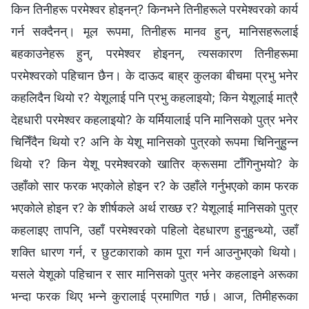
किन तिनीहरू परमेश्‍वर होइनन्? किनभने तिनीहरूले परमेश्‍वरको कार्य
गर्न सक्दैनन्। मूल रूपमा, तिनीहरू मानव हुन्, मानिसहरूलाई
बहकाउनेहरू हुन्, परमेश्‍वर होइनन्, त्यसकारण तिनीहरूमा
परमेश्‍वरको पहिचान छैन। के दाऊद बाह्र कुलका बीचमा प्रभु भनेर
कहलिदैन थियो र? येशूलाई पनि प्रभु कहलाइयो; किन येशूलाई मात्रै
देहधारी परमेश्‍वर कहलाइयो? के यर्मियालाई पनि मानिसको पुत्र भनेर
चिनिँदैन थियो र? अनि के येशू मानिसको पुत्रको रूपमा चिनिनुहुन्‍न
थियो र? किन येशू परमेश्‍वरको खातिर क्रूसमा टाँगिनुभयो? के
उहाँको सार फरक भएकोले होइन र? के उहाँले गर्नुभएको काम फरक
भएकोले होइन र? के शीर्षकले अर्थ राख्छ र? येशूलाई मानिसको पुत्र
कहलाइए तापनि, उहाँ परमेश्‍वरको पहिलो देहधारण हुनुहुन्थ्यो, उहाँ
शक्ति धारण गर्न, र छुटकाराको काम पूरा गर्न आउनुभएको थियो।
यसले येशूको पहिचान र सार मानिसको पुत्र भनेर कहलाइने अरूका
भन्दा फरक थिए भन्‍ने कुरालाई प्रमाणित गर्छ। आज, तिमीहरूका