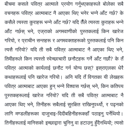
बीचमा कसले पवित्र आत्माले प्रयोग गर्नुभएकाहरूले बोलेका सबै
वचनहरू पवित्र आत्माबाट नै आएका थिए भनेर भन्‍ने आँट गर्छ? के
कसैले त्यस्ता कुराहरू भन्‍ने आँट गर्छ? यदि तैँले त्यस्ता कुराहरू भन्‍ने
आँट गर्छस् भने, एज्राको अगमवाणीको पुस्तकलाई किन खारेज
गरियो, र प्राचीन सन्तहरू र अगमवक्ताहरूको पुस्तकलाई पनि किन
त्यसै गरियो? यदि ती सबै पवित्र आत्माबाट नै आएका थिए भने,
तिमीहरूले किन त्यस्तो स्वेच्‍छाचारी छनौटहरू गर्ने आँट गर्छौ? के तँ
पवित्र आत्‍माको कार्यलाई छनौट गर्न योग्य छस्? इस्राएलका धेरै
कथाहरूलाई पनि खारेज गरियो। अनि यदि तँ विगतका यी लेखहरू
पवित्र आत्‍माबाट आएका हुन् भन्‍ने विश्‍वास गर्छस् भने, किन कतिपय
पुस्तकहरूलाई खारेज गरियो? यदि ती सबै पवित्र आत्‍माबाट नै
आएका थिए भने, तिनीहरू सबैलाई सुरक्षित राखिनुपर्थ्यो, र पढ्नको
लागि मण्डलीहरूका दाजुभाइ-दिदीबहिनीहरूकहाँ पठाइनु पर्नेथियो।
तिनीहरूलाई मानिसको इच्छाद्वारा चुनिनु वा हटाउनु हुँदैनथियो; त्यसो