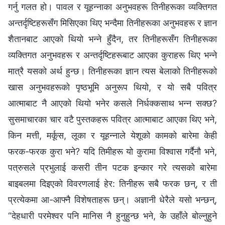
गर्नु गलत हो। पावल र यूहन्‍नाका अनुभवहरू तिनीहरूका व्यक्तिगत
अन्तर्दृष्टिहरूसँग मिसिएका थिए भन्दैमा तिनीहरूका अनुभवहरू र ज्ञान
शैतानबाट आएको थियो भन्‍ने हुँदैन, तर तिनीहरूसँग तिनीहरूका
व्यक्तिगत अनुभवहरू र अन्तर्दृष्टिहरूबाट आएका कुराहरू थिए भन्‍ने
मात्रै यसको अर्थ हुन्छ। तिनीहरूका ज्ञान त्यस बेलाको तिनीहरूको
खास अनुभवहरूको पृष्ठभूमि अनुरूप थियो, र यो सबै पवित्र
आत्माबाट नै आएको थियो भनेर कसले निर्धक्‍कसाथ भन्‍न सक्छ?
सुसमाचारका चार वटै पुस्तकहरू पवित्र आत्‍माबाट आएका थिए भने,
किन मत्ती, मर्कूस, लूका र यूहन्‍नाले येशूको कामको बारेमा केही
फरक-फरक कुरा भने? यदि तिमीहरू यो कुरामा विश्‍वास गर्दैनौ भने,
पत्रुसले प्रभुलाई कसरी तीन पटक इन्कार गरे त्यसको बारेमा
बाइबलमा दिइएको विवरणलाई हेर: तिनीहरू सबै फरक छन्, र ती
प्रत्येकमा आ-आफ्‍नै विशेषताहरू छन्। अज्ञानी धेरैले यसो भन्छन्,
“देहधारी परमेश्‍वर पनि मानिस नै हुनुहुन्छ भने, के उहाँले बोल्‍नुहुने