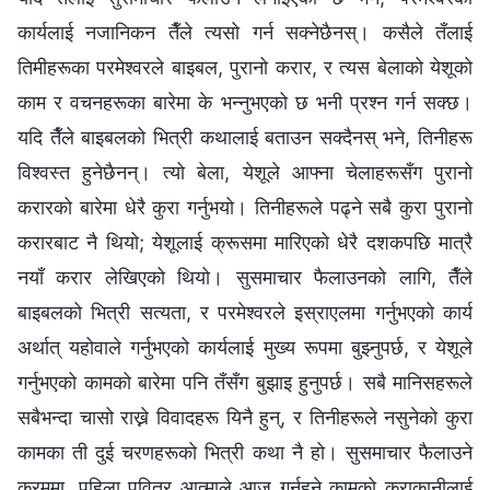
कार्यलाई नजानिकन तैँले त्यसो गर्न सक्‍नेछैनस्। कसैले तँलाई
तिमीहरूका परमेश्‍वरले बाइबल, पुरानो करार, र त्यस बेलाको येशूको
काम र वचनहरूका बारेमा के भन्‍नुभएको छ भनी प्रश्‍न गर्न सक्छ।
यदि तैँले बाइबलको भित्री कथालाई बताउन सक्दैनस् भने, तिनीहरू
विश्‍वस्त हुनेछैनन्। त्यो बेला, येशूले आफ्‍ना चेलाहरूसँग पुरानो
करारको बारेमा धेरै कुरा गर्नुभयो। तिनीहरूले पढ्ने सबै कुरा पुरानो
करारबाट नै थियो; येशूलाई क्रूसमा मारिएको धेरै दशकपछि मात्रै
नयाँ करार लेखिएको थियो। सुसमाचार फैलाउनको लागि, तैँले
बाइबलको भित्री सत्यता, र परमेश्‍वरले इस्राएलमा गर्नुभएको कार्य
अर्थात् यहोवाले गर्नुभएको कार्यलाई मुख्य रूपमा बुझ्‍नुपर्छ, र येशूले
गर्नुभएको कामको बारेमा पनि तँसँग बुझाइ हुनुपर्छ। सबै मानिसहरूले
सबैभन्दा चासो राख्ने विवादहरू यिनै हुन्, र तिनीहरूले नसुनेको कुरा
कामका ती दुई चरणहरूको भित्री कथा नै हो। सुसमाचार फैलाउने
क्रममा, पहिला पवित्र आत्माले आज गर्नुहुने कामको कुराकानीलाई