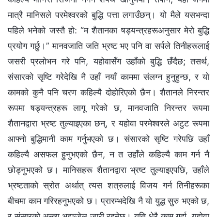
मात्रै मानिसले परमेश्‍वरको बुद्धि पत्ता लगाउँछन्। यो मैले यसभन्दा
पहिले भनेको जस्तै हो: “म शैतानका षड्यन्त्रहरूअनुसार मेरो बुद्धि
प्रयोग गर्छु।” मानवजाति जति भ्रष्ट भए पनि वा सर्पले तिनीहरूलाई
जसरी प्रलोभन गरे पनि, यहोवासँग उहाँको बुद्धि छँदैछ; तसर्थ,
संसारको सृष्टि गरेदेखि नै उहाँ नयाँ काममा संलग्‍न हुनुहुन्छ, र यो
कामको कुनै पनि चरण कहिल्यै दोहोरिएको छैन। शैतानले निरन्तर
रूपमा षड्यन्त्रहरू लागू गरेको छ, मानवजाति निरन्तर रूपमा
शैतानद्वारा भ्रष्ट तुल्याइएका छन्, र यहोवा परमेश्‍वरले अटुट रूपमा
आफ्‍नो बुद्धिमानी काम गर्नुभएको छ। संसारको सृष्टि गरेपछि उहाँ
कहिल्यै असफल हुनुभएको छैन, न त उहाँले कहिल्यै काम गर्न नै
छोड्नुभएको छ। मानिसहरू शैतानद्वारा भ्रष्ट तुल्याइएपछि, उहाँले
भ्रष्टताको स्रोत अर्थात् त्यस शत्रुलाई विजय गर्न तिनीहरूका
बीचमा काम गरिरहनुभएको छ। प्रारम्‍भदेखि नै यो युद्ध सुरु भएको छ,
र संसारको अन्त्य भइञ्‍जेल जारी रहनेछ। यति धेरै काम गर्दा, यहोवा