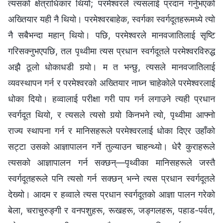
त्यसको क्षेत्राधिकार थियो; परमेश्‍वरले त्यसलाई प्रदान गर्नुभएको
अख्तियार यही नै थियो। परमेश्‍वरबाहेक, स्वर्गका स्वर्गदूतहरूमध्ये त्यो
नै सबैभन्दा महान् थियो। पछि, परमेश्‍वरले मानवजातिलाई सृष्टि
गरिसक्‍नुभएपछि, तल पृथ्वीमा त्यस प्रधान स्‍वर्गदूतले परमेश्‍वरविरुद्ध
अझै ठूलो धोकाधडी गर्‍यो। म त भन्छु, त्यसले मानवजातिलाई
व्यवस्थापन गर्न र परमेश्‍वरको अख्तियार नाघ्‍न चाहेकोले परमेश्‍वरलाई
धोका दियो। हव्‍वालाई परीक्षा गरी पाप गर्न लगाउने त्यही प्रधान
स्‍वर्गदूत थियो, र त्यसले त्यसो गर्‍यो किनभने त्यो, पृथ्वीमा आफ्‍नो
राज्य स्थापना गर्न र मानिसहरूले परमेश्‍वरलाई धोका दिएर उहाँको
सट्टा उसको आज्ञापालन गर्ने तुल्याउन चाहन्थ्यो। धेरै कुराहरूले
त्यसको आज्ञापालन गर्न सक्छन्—पृथ्वीका मानिसहरूले जस्तै
स्वर्गदूतहरूले पनि त्यसो गर्न सक्छन् भन्‍ने त्यस प्रधान स्‍वर्गदूतले
देख्यो। आदम र हव्‍वाले त्यस प्रधान स्‍वर्गदूतको आज्ञा पालन गरेको
बेला, चराचुरुङ्गी र वनपशुहरू, रूखहरू, जङ्गलहरू, पहाड-पर्वत,