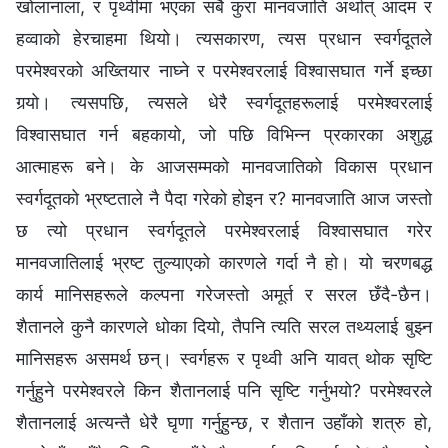
खोलानाला, र पृथ्वीमा भएका सबै कुरा मानवजाति अर्थात् आदम र
हव्‍वाको हेरचाहमा थियो। त्यसकारण, त्यस प्रधान स्‍वर्गदूतले
परमेश्‍वरको अख्तियार नाघ्‍ने र परमेश्‍वरलाई विश्वासघात गर्ने इच्‍छा
गर्‍यो। त्यसपछि, त्यसले धेरै स्वर्गदूतहरूलाई परमेश्‍वरलाई
विश्वासघात गर्न बहकायो, जो पछि विभिन्‍न प्रकारका अशुद्ध
आत्‍माहरू बने। के आजसम्‍मको मानवजातिको विकास प्रधान
स्‍वर्गदूतको भ्रष्टताले नै पैदा गरेको होइन र? मानवजाति आज जस्तो
छ त्यो प्रधान स्‍वर्गदूतले परमेश्‍वरलाई विश्वासघात गरेर
मानवजातिलाई भ्रष्ट तुल्याएको कारणले गर्दा नै हो। यो चरणबद्ध
कार्य मानिसहरूले कल्‍पना गरेजस्तो अमूर्त र सरल छँदै-छैन।
शैतानले कुनै कारणले धोका दियो, तैपनि त्यति सरल तथ्यलाई बुझ्‍न
मानिसहरू असमर्थ छन्। स्वर्गहरू र पृथ्वी अनि यावत् थोक सृष्टि
गर्नुहुने परमेश्‍वरले किन शैतानलाई पनि सृष्टि गर्नुभयो? परमेश्‍वरले
शैतानलाई अत्यन्तै धेरै घृणा गर्नुहुन्छ, र शैतान उहाँको शत्रु हो,