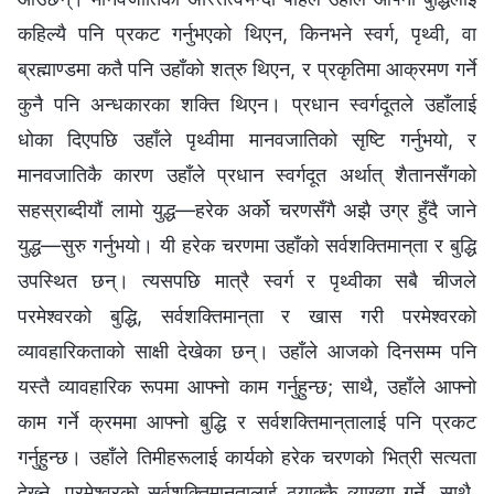
कहिल्यै पनि प्रकट गर्नुभएको थिएन, किनभने स्वर्ग, पृथ्वी, वा
ब्रह्माण्डमा कतै पनि उहाँको शत्रु थिएन, र प्रकृतिमा आक्रमण गर्ने
कुनै पनि अन्धकारका शक्ति थिएन। प्रधान स्‍वर्गदूतले उहाँलाई
धोका दिएपछि उहाँले पृथ्वीमा मानवजातिको सृष्टि गर्नुभयो, र
मानवजातिकै कारण उहाँले प्रधान स्‍वर्गदूत अर्थात् शैतानसँगको
सहस्राब्दीयौं लामो युद्ध—हरेक अर्को चरणसँगै अझै उग्र हुँदै जाने
युद्ध—सुरु गर्नुभयो। यी हरेक चरणमा उहाँको सर्वशक्तिमान्‌ता र बुद्धि
उपस्थित छन्। त्यसपछि मात्रै स्वर्ग र पृथ्वीका सबै चीजले
परमेश्‍वरको बुद्धि, सर्वशक्तिमान्‌ता र खास गरी परमेश्‍वरको
व्यावहारिकताको साक्षी देखेका छन्। उहाँले आजको दिनसम्‍म पनि
यस्तै व्यावहारिक रूपमा आफ्‍नो काम गर्नुहुन्छ; साथै, उहाँले आफ्‍नो
काम गर्ने क्रममा आफ्‍नो बुद्धि र सर्वशक्तिमान्‌तालाई पनि प्रकट
गर्नुहुन्छ। उहाँले तिमीहरूलाई कार्यको हरेक चरणको भित्री सत्यता
देख्‍ने, परमेश्‍वरको सर्वशक्तिमान्‌तालाई ठ्याक्कै व्याख्या गर्ने, साथै,