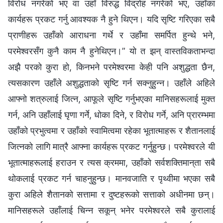
विरोध नगरेको भए वा उहाँ विरुद्ध विद्रोह नगरेको भए, उहाँका
कार्यहरू प्रकट गर्नु आवश्यक नै हुने थिएन। यदि सृष्टि गरिएका सबै
प्राणीहरू उहाँको आराधना गर्थे र उहाँमा समर्पित हुन्थे भने,
परमेश्‍वरसँग कुनै काम नै हुनेथिएन।” यो त झन् वास्तविकताभन्दा
अझै परको कुरा हो, किनभने परमेश्‍वरमा केही पनि अशुद्धता छैन,
त्यसकारण उहाँले अशुद्धताको सृष्टि गर्न सक्‍नुहुन्‍न। उहाँले अहिले
आफ्‍नो शत्रुलाई जित्‍न, आफूले सृष्टि गर्नुभएका मानिसहरूलाई मुक्त
गर्न, अनि उहाँलाई घृणा गर्ने, धोका दिने, र विरोध गर्ने, अनि प्रारम्‍भमा
उहाँको प्रभुत्वमा र उहाँको स्वामित्वमा रहेका भूतात्‍माहरू र शैतानलाई
जित्‍नको लागि मात्रै आफ्‍ना कार्यहरू प्रकट गर्नुहुन्छ। परमेश्‍वरले यी
भूतात्‍माहरूलाई हराउन र त्यस क्रममा, उहाँको सर्वशक्तिमान्‌ता सबै
थोकलाई प्रकट गर्न चाहनुहुन्छ। मानवजाति र पृथ्वीमा भएका सबै
कुरा अहिले शैतानको सत्तामा र दुष्टहरूको सत्ताको अधीनमा छन्।
मानिसहरूले उहाँलाई चिन्‍न सकून् भनेर परमेश्‍वरले सबै कुरालाई