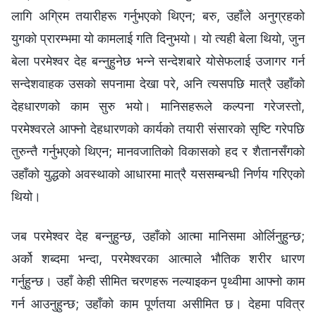
लागि अग्रिम तयारीहरू गर्नुभएको थिएन; बरु, उहाँले अनुग्रहको
युगको प्रारम्‍भमा यो कामलाई गति दिनुभयो। यो त्यही बेला थियो, जुन
बेला परमेश्‍वर देह बन्‍नुहुनेछ भन्‍ने सन्देशबारे योसेफलाई उजागर गर्न
सन्देशवाहक उसको सपनामा देखा परे, अनि त्यसपछि मात्रै उहाँको
देहधारणको काम सुरु भयो। मानिसहरूले कल्‍पना गरेजस्तो,
परमेश्‍वरले आफ्‍नो देहधारणको कार्यको तयारी संसारको सृष्टि गरेपछि
तुरुन्तै गर्नुभएको थिएन; मानवजातिको विकासको हद र शैतानसँगको
उहाँको युद्धको अवस्थाको आधारमा मात्रै यससम्बन्धी निर्णय गरिएको
थियो।
जब परमेश्‍वर देह बन्‍नुहुन्छ, उहाँको आत्मा मानिसमा ओर्लिनुहुन्छ;
अर्को शब्‍दमा भन्दा, परमेश्‍वरका आत्माले भौतिक शरीर धारण
गर्नुहुन्छ। उहाँ केही सीमित चरणहरू नल्याइकन पृथ्वीमा आफ्‍नो काम
गर्न आउनुहुन्छ; उहाँको काम पूर्णतया असीमित छ। देहमा पवित्र