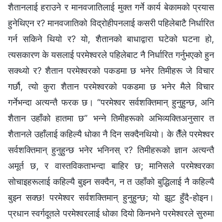
शैतानलाई हराउने र मानवजातिलाई मुक्त गर्ने कार्य बेकामको प्रयास
हुनेथिएन र? मानवजातिको विद्रोहीपनलाई कसरी पहिलेबाटै निर्धारित
गर्न सकिने थियो र? यो, शैतानको बाधाद्वारा घटेको घटना हो,
त्यसकारण के यसलाई परमेश्‍वरले पहिलेबाट नै निर्धारित गर्नुभएको हुन
सक्थ्यो र? शैतान परमेश्‍वरको पकडमा छ भनेर तिमीहरू जे विचार
गर्छौ, त्यो कुरा शैतान परमेश्‍वरको पकडमा छ भनेर मैले विचार
गर्नेभन्दा अत्यन्तै फरक छ। “परमेश्‍वर सर्वशक्तिमान् हुनुहुन्छ, अनि
शैतान उहाँको हातमा छ” भन्‍ने तिमीहरूको अभिव्यक्तिअनुसार त
शैतानले उहाँलाई कहिल्यै धोका नै दिन सक्दैनथियो। के तैँले परमेश्‍वर
सर्वशक्तिमान् हुनुहुन्छ भनेर भनिनस् र? तिमीहरूको ज्ञान अत्यन्तै
अमूर्त छ, र वास्तविकताभन्दा बाहिर छ; मानिसले परमेश्‍वरका
सोचाइहरूलाई कहिल्यै बुझ्‍न सक्दैन, न त उहाँको बुद्धिलाई नै कहिल्यै
बुझ्‍न सक्छ! परमेश्‍वर सर्वशक्तिमान् हुनुहुन्छ; यो झूट हुँदै-होइन।
प्रधान स्‍वर्गदूतले परमेश्‍वरलाई धोका दियो किनभने परमेश्‍वरले सुरुमा