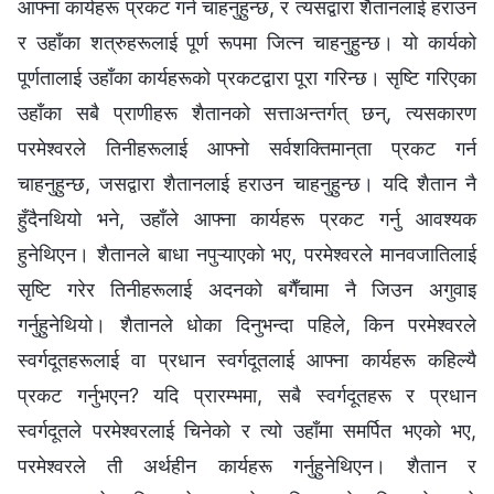
आफ्‍ना कार्यहरू प्रकट गर्न चाहनुहुन्छ, र त्यसद्वारा शैतानलाई हराउन
र उहाँका शत्रुहरूलाई पूर्ण रूपमा जित्‍न चाहनुहुन्छ। यो कार्यको
पूर्णतालाई उहाँका कार्यहरूको प्रकटद्वारा पूरा गरिन्छ। सृष्टि गरिएका
उहाँका सबै प्राणीहरू शैतानको सत्ताअन्तर्गत् छन्, त्यसकारण
परमेश्‍वरले तिनीहरूलाई आफ्‍नो सर्वशक्तिमान्‌ता प्रकट गर्न
चाहनुहुन्छ, जसद्वारा शैतानलाई हराउन चाहनुहुन्छ। यदि शैतान नै
हुँदैनथियो भने, उहाँले आफ्‍ना कार्यहरू प्रकट गर्नु आवश्यक
हुनेथिएन। शैतानले बाधा नपुऱ्याएको भए, परमेश्‍वरले मानवजातिलाई
सृष्टि गरेर तिनीहरूलाई अदनको बगैँचामा नै जिउन अगुवाइ
गर्नुहुनेथियो। शैतानले धोका दिनुभन्दा पहिले, किन परमेश्‍वरले
स्वर्गदूतहरूलाई वा प्रधान स्‍वर्गदूतलाई आफ्‍ना कार्यहरू कहिल्यै
प्रकट गर्नुभएन? यदि प्रारम्‍भमा, सबै स्वर्गदूतहरू र प्रधान
स्‍वर्गदूतले परमेश्‍वरलाई चिनेको र त्यो उहाँमा समर्पित भएको भए,
परमेश्‍वरले ती अर्थहीन कार्यहरू गर्नुहुनेथिएन। शैतान र