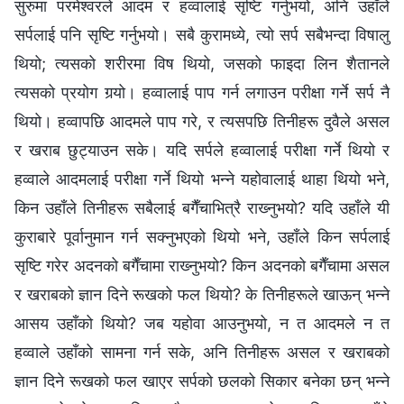
सुरुमा परमेश्‍वरले आदम र हव्‍वालाई सृष्टि गर्नुभयो, अनि उहाँले
सर्पलाई पनि सृष्टि गर्नुभयो। सबै कुरामध्ये, त्यो सर्प सबैभन्दा विषालु
थियो; त्यसको शरीरमा विष थियो, जसको फाइदा लिन शैतानले
त्यसको प्रयोग गर्‍यो। हव्‍वालाई पाप गर्न लगाउन परीक्षा गर्ने सर्प नै
थियो। हव्‍वापछि आदमले पाप गरे, र त्यसपछि तिनीहरू दुवैले असल
र खराब छुट्याउन सके। यदि सर्पले हव्‍वालाई परीक्षा गर्ने थियो र
हव्‍वाले आदमलाई परीक्षा गर्ने थियो भन्‍ने यहोवालाई थाहा थियो भने,
किन उहाँले तिनीहरू सबैलाई बगैँचाभित्रै राख्‍नुभयो? यदि उहाँले यी
कुराबारे पूर्वानुमान गर्न सक्‍नुभएको थियो भने, उहाँले किन सर्पलाई
सृष्टि गरेर अदनको बगैँचामा राख्‍नुभयो? किन अदनको बगैँचामा असल
र खराबको ज्ञान दिने रूखको फल थियो? के तिनीहरूले खाऊन् भन्‍ने
आसय उहाँको थियो? जब यहोवा आउनुभयो, न त आदमले न त
हव्‍वाले उहाँको सामना गर्न सके, अनि तिनीहरू असल र खराबको
ज्ञान दिने रूखको फल खाएर सर्पको छलको सिकार बनेका छन् भन्‍ने