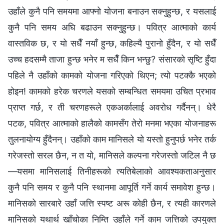
उहाँले कुनै पनि समयमा आफ्‍नो योजना बनाउन सक्‍नुहुन्छ, र यसलाई
कुनै पनि समय अघि बढाउन सक्‍नुहुन्छ। पवित्र आत्‍माको कार्य
वास्तविक छ, र यो सधैँ नयाँ हुन्छ, कहिल्यै पुरानो हुँदैन, र यो सधैँ
उच्‍च हदसम्मै ताजा हुन्छ भनेर म सधैँ किन भन्छु? संसारको सृष्टि हुँदा
पहिले नै उहाँको कामको योजना गरिएको थिएन; त्यो पटक्कै भएको
होइन! कामको हरेक चरणले यसको सम्‍बन्धित समयमा उचित प्रभाव
प्राप्त गर्छ, र ती चरणहरूले एकअर्कालाई अवरोध गर्दैनन्। धेरै
पटक, पवित्र आत्माको हालैको कामसँग तेरो मनमा भएका योजनाहरू
तुलनायोग्य हुँदैनन्। उहाँको काम मानिसले यो यस्तो हुनुपर्छ भनेर तर्क
गरेजस्तो सरल छैन, न त यो, मानिसले कल्‍पना गरेजस्तो जटिल नै छ
—यसमा मानिसलाई तिनीहरूको त्यतिबेलाको आवश्यकताअनुसार
कुनै पनि समय र कुनै पनि स्थानमा आपूर्ति गर्ने कार्य समावेश हुन्छ।
मानिसको सारबारे उहाँ जत्ति स्पष्ट अरू कोही छैन, र त्यही कारणले
मानिसको यथार्थ खाँचोका निम्ति उहाँले गर्ने काम जत्तिको उपयुक्त