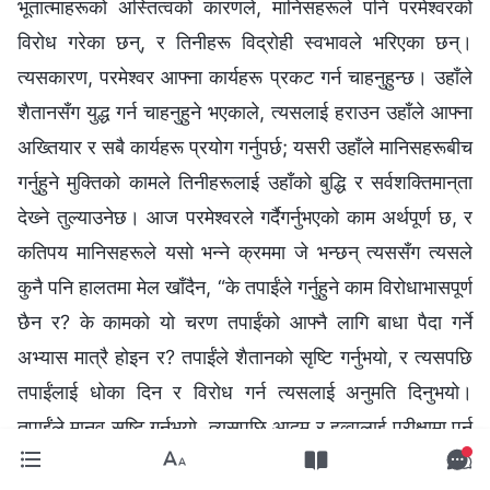
भूतात्‍माहरूको अस्तित्वको कारणले, मानिसहरूले पनि परमेश्‍वरको
विरोध गरेका छन्, र तिनीहरू विद्रोही स्वभावले भरिएका छन्।
त्यसकारण, परमेश्‍वर आफ्ना कार्यहरू प्रकट गर्न चाहनुहुन्छ। उहाँले
शैतानसँग युद्ध गर्न चाहनुहुने भएकाले, त्यसलाई हराउन उहाँले आफ्ना
अख्‍तियार र सबै कार्यहरू प्रयोग गर्नुपर्छ; यसरी उहाँले मानिसहरूबीच
गर्नुहुने मुक्तिको कामले तिनीहरूलाई उहाँको बुद्धि र सर्वशक्तिमान्‌ता
देख्‍ने तुल्याउनेछ। आज परमेश्‍वरले गर्दैगर्नुभएको काम अर्थपूर्ण छ, र
कतिपय मानिसहरूले यसो भन्‍ने क्रममा जे भन्छन् त्यससँग त्यसले
कुनै पनि हालतमा मेल खाँदैन, “के तपाईंले गर्नुहुने काम विरोधाभासपूर्ण
छैन र? के कामको यो चरण तपाईंको आफ्‍नै लागि बाधा पैदा गर्ने
अभ्यास मात्रै होइन र? तपाईंले शैतानको सृष्टि गर्नुभयो, र त्यसपछि
तपाईंलाई धोका दिन र विरोध गर्न त्यसलाई अनुमति दिनुभयो।
तपाईंले मानव सृष्टि गर्नुभयो, त्यसपछि आदम र हव्‍वालाई परीक्षामा पर्न
दिँदै तिनीहरूलाई शैतानको हातमा सुम्‍पनुभयो। तपाईंले यी सबै कुरा