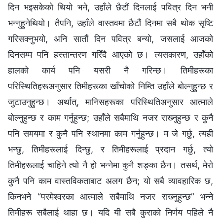
दिन भइसकेको थियो भने, उहाँले छैटौं दिनलाई पवित्र दिन भनी
भन्‍नुहुनेथियो। तैपनि, उहाँले वास्तवमा छैटौं दिनमा सबै थोक सृष्टि
गरिसक्‍नुभयो, अनि सातौं दिन पवित्र बन्यो, जसलाई आजको
दिनसम्‍म पनि हस्तान्तरण गरिँदै आएको छ। त्यसकारण, उहाँको
हालको कार्य पनि यसरी नै गरिन्छ। तिमीहरूका
परिस्थितिहरूअनुसार तिमीहरूका खाँचोको निम्ति उहाँले बोल्‍नुहुन्छ र
जुटाउनुहुन्छ। अर्थात्, मानिसहरूका परिस्‍थितिअनुसार आत्माले
बोल्‍नुहुन्छ र काम गर्नुहुन्छ; उहाँले सबैमाथि नजर राख्‍नुहुन्छ र कुनै
पनि समयमा र कुनै पनि स्थानमा काम गर्नुहुन्छ। म जे गर्छु, त्यही
भन्छु, तिमीहरूलाई दिन्छु, र तिमीहरूलाई प्रदान गर्छु, त्यो
तिमीहरूलाई चाहिने त्यो नै हो भन्‍नेमा कुनै शङ्का छैन। तसर्थ, मेरो
कुनै पनि काम वास्तविकताबाट अलग छैन; यो सबै व्यावहारिक छ,
किनभने “परमेश्‍वरका आत्माले सबैमाथि नजर राख्‍नुहुन्छ” भन्‍ने
तिमीहरू सबैलाई थाहा छ। यदि यी सबै कुराको निर्णय पहिले नै