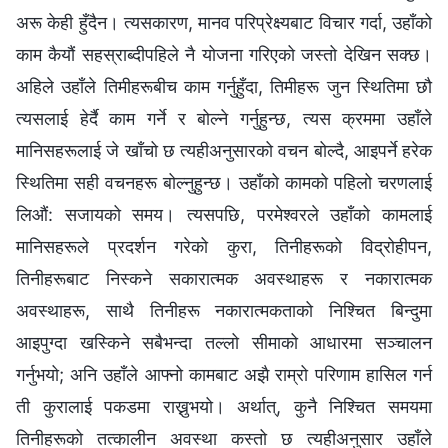
अरू केही हुँदैन। त्यसकारण, मानव परिप्रेक्ष्यबाट विचार गर्दा, उहाँको
काम कैयौं सहस्राब्दीपहिले नै योजना गरिएको जस्तो देखिन सक्छ।
अहिले उहाँले तिमीहरूबीच काम गर्नुहुँदा, तिमीहरू जुन स्थितिमा छौ
त्यसलाई हेर्दै काम गर्ने र बोल्‍ने गर्नुहुन्छ, त्यस क्रममा उहाँले
मानिसहरूलाई जे खाँचो छ त्यहीअनुसारको वचन बोल्दै, आइपर्ने हरेक
स्थितिमा सही वचनहरू बोल्‍नुहुन्छ। उहाँको कामको पहिलो चरणलाई
लिऔं: सजायको समय। त्यसपछि, परमेश्‍वरले उहाँको कामलाई
मानिसहरूले प्रदर्शन गरेको कुरा, तिनीहरूको विद्रोहीपन,
तिनीहरूबाट निस्कने सकारात्मक अवस्थाहरू र नकारात्मक
अवस्थाहरू, साथै तिनीहरू नकारात्मकताको निश्चित बिन्दुमा
आइपुग्दा खस्किने सबैभन्दा तल्‍लो सीमाको आधारमा सञ्चालन
गर्नुभयो; अनि उहाँले आफ्‍नो कामबाट अझै राम्रो परिणाम हासिल गर्न
ती कुरालाई पकडमा राख्नुभयो। अर्थात्, कुनै निश्‍चित समयमा
तिनीहरूको तत्कालीन अवस्था कस्तो छ त्यहीअनुसार उहाँले