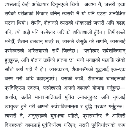
त्यसलाई केही अख्तियार दिनुभएको थियो। अवश्य नै, जसरी हव्‍वा
सर्पको परीक्षाको सिकार बनिन् त्यसरी नै यो पनि एउटा अनपेक्षित
घटना थियो। तैपनि, शैतानले त्यसको धोकालाई जसरी अघि बढाए
पनि, त्यो अझै पनि परमेश्‍वर जत्तिको शक्तिशाली हुँदैन। तिमीहरूले
भनेझैँ, शैतान बलवान् मात्रै छ; त्यसले जेसुकै गरे तापनि, त्यसलाई
परमेश्‍वरको अख्तियारले सधैँ जित्‍नेछ। “परमेश्‍वर सर्वशक्तिमान्
हुनुहुन्छ, अनि शैतान उहाँको हातमा छ” भन्‍ने भनाइको पछाडि रहेको
साँचो अर्थ यही नै हो। त्यसकारण, शैतानसँगको युद्धलाई एक-एक
चरण गरी अघि बढाइनुपर्छ। यसको साथै, शैतानका चालहरूको
प्रतिक्रिया स्वरूप, परमेश्‍वरले आफ्‍नो कामको योजना गर्नुहुन्छ—
अर्थात्, उहाँले मानवजातिकहाँ मुक्ति ल्याउनुहुन्छ अनि युगलाई
उपयुक्त हुने गरी आफ्नो सर्वशक्तिमान्‌ता र बुद्धि प्रकट गर्नुहुन्छ।
त्यसरी नै, अनुग्रहको युगभन्दा पहिले, प्रारम्‍भतिर नै आखिरी
दिनहरूको कामलाई पूर्वनिर्धारण गरिएन; यसरी पूर्वनिर्धारणको काम