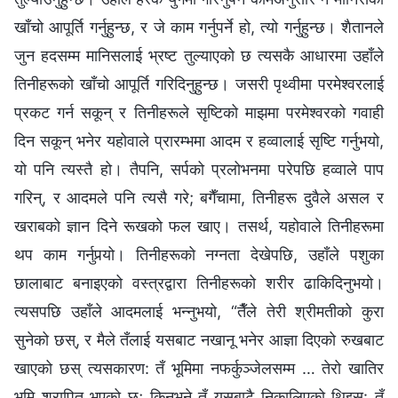
खाँचो आपूर्ति गर्नुहुन्छ, र जे काम गर्नुपर्ने हो, त्यो गर्नुहुन्छ। शैतानले
जुन हदसम्‍म मानिसलाई भ्रष्ट तुल्याएको छ त्यसकै आधारमा उहाँले
तिनीहरूको खाँचो आपूर्ति गरिदिनुहुन्छ। जसरी पृथ्वीमा परमेश्‍वरलाई
प्रकट गर्न सकून् र तिनीहरूले सृष्टिको माझमा परमेश्‍वरको गवाही
दिन सकून् भनेर यहोवाले प्रारम्भमा आदम र हव्‍वालाई सृष्टि गर्नुभयो,
यो पनि त्यस्तै हो। तैपनि, सर्पको प्रलोभनमा परेपछि हव्‍वाले पाप
गरिन्, र आदमले पनि त्यसै गरे; बगैँचामा, तिनीहरू दुवैले असल र
खराबको ज्ञान दिने रूखको फल खाए। तसर्थ, यहोवाले तिनीहरूमा
थप काम गर्नुपर्‍यो। तिनीहरूको नग्‍नता देखेपछि, उहाँले पशुका
छालाबाट बनाइएको वस्‍त्रद्वारा तिनीहरूको शरीर ढाकिदिनुभयो।
त्यसपछि उहाँले आदमलाई भन्‍नुभयो, “तैँले तेरी श्रीमतीको कुरा
सुनेको छस्, र मैले तँलाई यसबाट नखानू भनेर आज्ञा दिएको रुखबाट
खाएको छस् त्यसकारण: तँ भूमिमा नफर्कुञ्‍जेलसम्म … तेरो खातिर
भूमि श्रापित भएको छ; किनभने तँ यसबाटै निकालिएको थिइस्: तँ