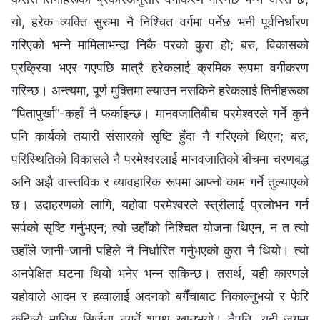
यो, हरेक व्यक्ति सुरुमा नै निश्‍चित वर्गमा पर्नेछ भनी पूर्वनिर्धारण
गरिएको भन्‍ने मामिलाभन्दा निकै परको कुरा हो; बरु, विकासको
प्रक्रिया भएर गएपछि मात्रै हरेकलाई क्रमिक रूपमा वर्गीकरण
गरिन्छ। अन्त्यमा, पूर्ण मुक्तिमा ल्याउन नसकिने हरेकलाई तिनीहरूका
“पितापुर्खा”-कहाँ नै फर्काइन्छ। मानवजातिबीच परमेश्‍वरले गर्ने कुनै
पनि कार्यको तयारी संसारको सृष्टि हुँदा नै गरिएको थिएन; बरु,
परिस्थितिको विकासले नै परमेश्‍वरलाई मानवजातिको बीचमा चरणबद्ध
अनि अझै वास्तविक र व्यावहारिक रूपमा आफ्‍नो काम गर्ने तुल्याएको
छ। उदाहरणको लागि, यहोवा परमेश्‍वरले स्‍त्रीलाई प्रलोभन गर्न
सर्पको सृष्टि गर्नुभएन; त्यो उहाँको निश्‍चित योजना थिएन, न त त्यो
उहाँले जानी-जानी पहिले नै निर्धारित गर्नुभएको कुरा नै थियो। त्यो
अनपेक्षित घटना थियो भनेर भन्‍न सकिन्छ। तसर्थ, यही कारणले
यहोवाले आदम र हव्‍वालाई अदनको बगैँचाबाट निकाल्नुभयो र फेरि
कहिल्यै मानिस सिर्जना नगर्ने शपथ खानुभयो। तैपनि, यही जगमा