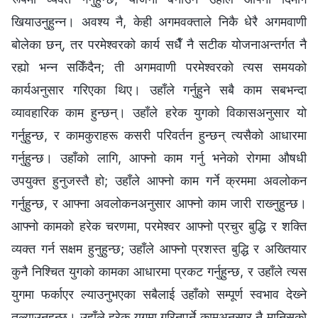
खियाउनुहुन्‍न। अवश्‍य नै, केही अगमवक्ताले निकै धेरै अगमवाणी
बोलेका छन्, तर परमेश्‍वरको कार्य सधैँ नै सटीक योजनाअन्तर्गत नै
रह्यो भन्‍न सकिँदैन; ती अगमवाणी परमेश्‍वरको त्यस समयको
कार्यअनुसार गरिएका थिए। उहाँले गर्नुहुने सबै काम सबभन्दा
व्यावहारिक काम हुन्छन्। उहाँले हरेक युगको विकासअनुसार यो
गर्नुहुन्छ, र कामकुराहरू कसरी परिवर्तन हुन्छन् त्यसैको आधारमा
गर्नुहुन्छ। उहाँको लागि, आफ्‍नो काम गर्नु भनेको रोगमा औषधी
उपयुक्त हुनुजस्तै हो; उहाँले आफ्नो काम गर्ने क्रममा अवलोकन
गर्नुहुन्छ, र आफ्ना अवलोकनअनुसार आफ्‍नो काम जारी राख्‍नुहुन्छ।
आफ्‍नो कामको हरेक चरणमा, परमेश्‍वर आफ्‍नो प्रचुर बुद्धि र शक्ति
व्यक्त गर्न सक्षम हुनुहुन्छ; उहाँले आफ्नो प्रशस्त बुद्धि र अख्तियार
कुनै निश्‍चित युगको कामका आधारमा प्रकट गर्नुहुन्छ, र उहाँले त्यस
युगमा फर्काएर ल्याउनुभएका सबैलाई उहाँको सम्पूर्ण स्वभाव देख्‍ने
तुल्याउनुहुन्छ। उहाँले हरेक युगमा गरिनुपर्ने कामअनुसार नै मानिसको