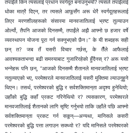
तपाईंले किन त्यसलाई प्रधान स्‍वर्गदूत बनाउनुभयो? त्यसले तपाईंलाई
धोका मात्रै दिएन, तर त्यसले आफूसँग अरू धेरै स्वर्गदूतहरूलाई
लिएर मरणशीलहरूको संसारमा मानवजातिलाई भ्रष्ट तुल्याउन
ओर्ल्यो, तैपनि आजको दिनसम्‍मै, तपाईंले अझै आफ्‍नो छ हजार वर्षे
व्यवस्थापन योजना पूरा गर्न सक्‍नुभएको छैन।” के यी शब्‍दहरू सही
छन् त? जब तँ यसरी विचार गर्छस्, के तैँले आफैलाई
आवश्यकताभन्दा बढी समस्याबाट गुजारिरहेको हुँदैनस् र? अरू यसो
भन्‍नेहरू पनि छन्, “आजको दिनसम्‍मै शैतानले मानवजातिलाई भ्रष्ट
नतुल्याएको भए, परमेश्‍वरले मानवजातिलाई यसरी मुक्तिमा ल्याउनुहुने
थिएन। तसर्थ, परमेश्‍वरको बुद्धि र सर्वशक्तिमान्‌ता अदृश्य हुनेथियो;
उहाँको बुद्धि कहाँ प्रकट गरिनेथियो र? त्यसकारण, परमेश्‍वरले
मानवजातिलाई शैतानको लागि सृष्टि गर्नुभयो ताकि उहाँले पछि आफ्‍नो
सर्वशक्तिमान्‌ता प्रकट गर्न सकून्—अन्यथा, मानिसले कसरी
परमेश्‍वरको बुद्धि पत्ता लगाउन सक्थ्यो र? यदि मानिसले परमेश्‍वरको