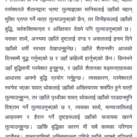
परमेश्‍वरले शैतानद्वारा भ्रष्ट तुल्याइएका मानिसलाई उहाँको महान्
मुक्ति प्राप्त गर्ने मात्र तुल्याउनुभएको छैन, तर तिनीहरूलाई उहाँको
बुद्धि, सर्वशक्तिमान्‌ता र अख्तियार देख्‍ने पनि तुल्याउनुभएको छ।
यसका साथै, अन्त्यमा उहाँले दुष्टलाई दण्ड र असललाई इनाम दिने
उहाँको धर्मी स्वभाव देखाउनुहुनेछ। उहाँले शैतानसँग आजको
दिनसम्‍मै युद्ध गर्नुभएको छ र उहाँ कहिल्यै हार्नुभएको छैन। किनभने
उहाँ बुद्धिमानी परमेश्‍वर हुनुहुन्छ, र उहाँले शैतानका षड्यन्त्रहरूका
आधारमा आफ्‍नो बुद्धि प्रयोग गर्नुहुन्छ। त्यसकारण, परमेश्‍वरले
स्वर्गमा भएका यावत् थोकलाई उहाँको अख्‍तियारमा समर्पित हुने मात्रै
तुल्याउनुहुन्‍न, तर उहाँले पृथ्वीका यावत् थोकलाई उहाँको पाउदानमुनि
विश्राम गर्ने तुल्याउनुभएको छ र, त्यसका साथै, मानवजातिलाई
आक्रमण र हैरान गर्ने दुष्टहरूलाई उहाँको सजायमा खस्ने
तुल्याउनुहुन्छ। उहाँकै बुद्धिका कारण यी सबै कामका परिणाम
आउँछन्। मानवजातिको अस्तित्वभन्दा पहिले उहाँले आफ्‍नो बुद्धिलाई