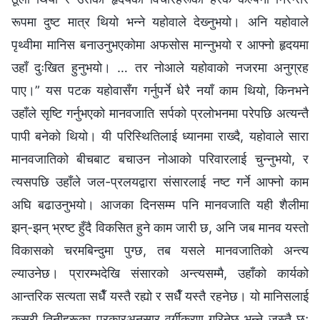
रूपमा दुष्ट मात्र थियो भन्‍ने यहोवाले देख्‍नुभयो। अनि यहोवाले
पृथ्वीमा मानिस बनाउनुभएकोमा अफसोस मान्नुभयो र आफ्‍नो हृदयमा
उहाँ दुःखित हुनुभयो। … तर नोआले यहोवाको नजरमा अनुग्रह
पाए।” यस पटक यहोवासँग गर्नुपर्ने धेरै नयाँ काम थियो, किनभने
उहाँले सृष्टि गर्नुभएको मानवजाति सर्पको प्रलोभनमा परेपछि अत्यन्तै
पापी बनेको थियो। यी परिस्‍थितिलाई ध्यानमा राख्दै, यहोवाले सारा
मानवजातिको बीचबाट बचाउन नोआको परिवारलाई चुन्‍नुभयो, र
त्यसपछि उहाँले जल-प्रलयद्वारा संसारलाई नष्ट गर्ने आफ्‍नो काम
अघि बढाउनुभयो। आजका दिनसम्‍म पनि मानवजाति यही शैलीमा
झन्-झन् भ्रष्ट हुँदै विकसित हुने काम जारी छ, अनि जब मानव यस्तो
विकासको चरमबिन्दुमा पुग्छ, तब यसले मानवजातिको अन्त्य
ल्याउनेछ। प्रारम्‍भदेखि संसारको अन्त्यसम्‍मै, उहाँको कार्यको
आन्तरिक सत्यता सधैँ यस्तै रह्यो र सधैँ यस्तै रहनेछ। यो मानिसलाई
कसरी तिनीहरूका प्रकारअनुसार वर्गीकरण गरिनेछ भन्‍ने जस्तै छ;