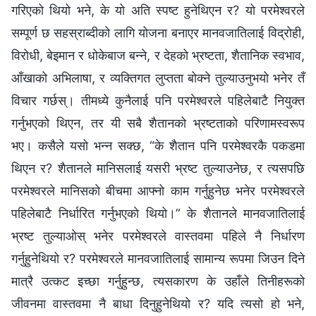
गरिएको थियो भने, के यो अति स्पष्ट हुनेथिएन र? यो परमेश्‍वरले
सम्पूर्ण छ सहस्राब्दीको लागि योजना बनाएर मानवजातिलाई विद्रोही,
विरोधी, बेइमान र धोकेबाज बन्‍ने, र देहको भ्रष्टता, शैतानिक स्वभाव,
आँखाको अभिलाषा, र व्यक्तिगत लुप्तता बोक्‍ने तुल्याउनुभयो भनेर तँ
विचार गर्छस्। तीमध्ये कुनैलाई पनि परमेश्‍वरले पहिलेबाटै नियुक्त
गर्नुभएको थिएन, तर यी सबै शैतानको भ्रष्टताको परिणामस्वरूप
भए। कसैले यसो भन्‍न सक्छ, “के शैतान पनि परमेश्‍वरकै पकडमा
थिएन र? शैतानले मानिसलाई यसरी भ्रष्ट तुल्याउनेछ, र त्यसपछि
परमेश्‍वरले मानिसको बीचमा आफ्‍नो काम गर्नुहुनेछ भनेर परमेश्‍वरले
पहिलेबाटै निर्धारित गर्नुभएको थियो।” के शैतानले मानवजातिलाई
भ्रष्ट तुल्याओस् भनेर परमेश्‍वरले वास्तवमा पहिले नै निर्धारण
गर्नुहुनेथियो र? परमेश्‍वरले मानवजातिलाई सामान्य रूपमा जिउन दिने
मात्रै उत्कट इच्‍छा गर्नुहुन्छ, त्यसकारण के उहाँले तिनीहरूको
जीवनमा वास्तवमा नै बाधा दिनुहुनेथियो र? यदि त्यसो हो भने,