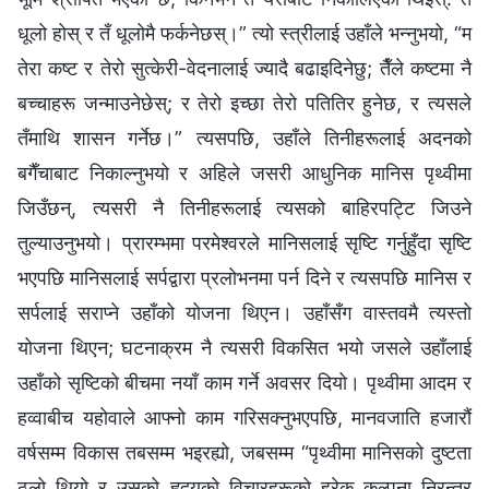
धूलो होस् र तँ धूलोमै फर्कनेछस्।” त्यो स्‍त्रीलाई उहाँले भन्‍नुभयो, “म
तेरा कष्ट र तेरो सुत्केरी-वेदनालाई ज्यादै बढाइदिनेछु; तैँले कष्टमा नै
बच्चाहरू जन्माउनेछेस्; र तेरो इच्छा तेरो पतितिर हुनेछ, र त्यसले
तँमाथि शासन गर्नेछ।” त्यसपछि, उहाँले तिनीहरूलाई अदनको
बगैँचाबाट निकाल्‍नुभयो र अहिले जसरी आधुनिक मानिस पृथ्वीमा
जिउँछन्, त्यसरी नै तिनीहरूलाई त्यसको बाहिरपट्टि जिउने
तुल्याउनुभयो। प्रारम्‍भमा परमेश्‍वरले मानिसलाई सृष्टि गर्नुहुँदा सृष्टि
भएपछि मानिसलाई सर्पद्वारा प्रलोभनमा पर्न दिने र त्यसपछि मानिस र
सर्पलाई सराप्‍ने उहाँको योजना थिएन। उहाँसँग वास्तवमै त्यस्तो
योजना थिएन; घटनाक्रम नै त्यसरी विकसित भयो जसले उहाँलाई
उहाँको सृष्टिको बीचमा नयाँ काम गर्ने अवसर दियो। पृथ्वीमा आदम र
हव्‍वाबीच यहोवाले आफ्‍नो काम गरिसक्‍नुभएपछि, मानवजाति हजारौं
वर्षसम्‍म विकास तबसम्‍म भइरह्यो, जबसम्‍म “पृथ्वीमा मानिसको दुष्टता
ठूलो थियो र उसको हृदयको विचारहरूको हरेक कल्पना निरन्तर