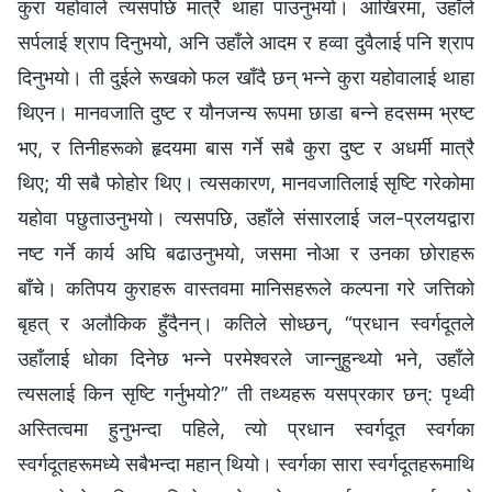
कुरा यहोवाले त्यसपछि मात्रै थाहा पाउनुभयो। आखिरमा, उहाँले
सर्पलाई श्राप दिनुभयो, अनि उहाँले आदम र हव्‍वा दुवैलाई पनि श्राप
दिनुभयो। ती दुईले रूखको फल खाँदै छन् भन्‍ने कुरा यहोवालाई थाहा
थिएन। मानवजाति दुष्ट र यौनजन्य रूपमा छाडा बन्‍ने हदसम्म भ्रष्ट
भए, र तिनीहरूको हृदयमा बास गर्ने सबै कुरा दुष्ट र अधर्मी मात्रै
थिए; यी सबै फोहोर थिए। त्यसकारण, मानवजातिलाई सृष्टि गरेकोमा
यहोवा पछुताउनुभयो। त्यसपछि, उहाँले संसारलाई जल-प्रलयद्वारा
नष्ट गर्ने कार्य अघि बढाउनुभयो, जसमा नोआ र उनका छोराहरू
बाँचे। कतिपय कुराहरू वास्तवमा मानिसहरूले कल्‍पना गरे जत्तिको
बृहत् र अलौकिक हुँदैनन्। कतिले सोध्छन्, “प्रधान स्‍वर्गदूतले
उहाँलाई धोका दिनेछ भन्‍ने परमेश्‍वरले जान्‍नुहुन्थ्यो भने, उहाँले
त्यसलाई किन सृष्टि गर्नुभयो?” ती तथ्यहरू यसप्रकार छन्: पृथ्वी
अस्तित्वमा हुनुभन्दा पहिले, त्यो प्रधान स्‍वर्गदूत स्वर्गका
स्वर्गदूतहरूमध्ये सबैभन्दा महान् थियो। स्वर्गका सारा स्वर्गदूतहरूमाथि