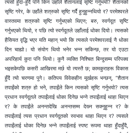
त्यसो हुँदा-हुँदै पनि किन उहाँले शैतानलाई सृष्टि गर्नुभयो? शैतानको
सृष्टि गरेर, के उहाँले शत्रुको सृष्टि गर्दै हुनुहुन्‍नथियो र? परमेश्‍वरले
वास्तवमा शत्रुको सृष्टि गर्नुभएको थिएन; बरु, स्वर्गदूत सृष्टि
गर्नुभएको थियो, र पछि त्यो स्वर्गदूतले उहाँलाई धोका दियो। त्यसको
हैसियत वृद्धि भएर यति महान् भयो कि त्यसले परमेश्‍वरलाई नै धोका
दिन चाह्यो। यो संयोग थियो भनेर भन्‍न सकिन्छ, तर यो एउटा
अपरिहार्य कुरा पनि थियो। कुनै व्यक्ति निश्‍चित बिन्दुसम्‍म परिपक्‍व
भइसकेपछि कसरी आखिरमा मर्छ यो त्यस्तै छ; कामकुराहरू विकास
हुँदै त्यो चरणमा पुगे। कतिपय विवेकहीन मूर्खहरू भन्छन्, “शैतान
तपाईंको शत्रु हो भने, तपाईंले किन त्यसको सृष्टि गर्नुभयो? त्यस
प्रधान स्‍वर्गदूतले तपाईंलाई धोका दिनेछ भन्‍ने तपाईंलाई थाहा थिएन
र? के तपाईंले अनन्तदेखि अनन्तसम्‍म देख्‍न सक्‍नुहुन्‍न र? के
तपाईंलाई त्यस प्रधान स्‍वर्गदूतको स्वभाव थाहा थिएन र? त्यसले
तपाईंलाई धोका दिनेछ भन्‍ने तपाईंलाई स्पष्ट रूपमा थाहा हुँदाहुँदै,