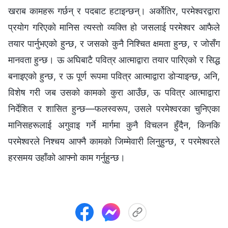
खराब कामहरू गर्छन् र पदबाट हटाइन्छन्। अर्कोतिर, परमेश्‍वरद्वारा
प्रयोग गरिएको मानिस त्यस्तो व्यक्ति हो जसलाई परमेश्‍वर आफैले
तयार पार्नुभएको हुन्छ, र जसको कुनै निश्चित क्षमता हुन्छ, र जोसँग
मानवता हुन्छ। ऊ अघिबाटै पवित्र आत्माद्वारा तयार पारिएको र सिद्ध
बनाइएको हुन्छ, र ऊ पूर्ण रूपमा पवित्र आत्माद्वारा डोऱ्याइन्छ, अनि,
विशेष गरी जब उसको कामको कुरा आउँछ, ऊ पवित्र आत्माद्वारा
निर्देशित र शासित हुन्छ—फलस्वरूप, उसले परमेश्‍वरका चुनिएका
मानिसहरूलाई अगुवाइ गर्ने मार्गमा कुनै विचलन हुँदैन, किनकि
परमेश्‍वरले निश्चय आफ्नै कामको जिम्मेवारी लिनुहुन्छ, र परमेश्‍वरले
हरसमय उहाँको आफ्नो काम गर्नुहुन्छ।