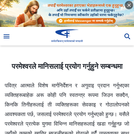
परमेश्‍वरले मानिसलाई प्रयोग गर्नुहुने सम्बन्धमा
परमेश्‍वरले मानिसलाई प्रयोग गर्नुहुने सम्बन्धमा
पवित्र आत्माले विशेष मार्गनिर्देशन र अगुवाइ प्रदान गर्नुभएका
व्यक्तिहरूबाहेक अरू कोही पनि स्वतन्त्र रूपमा जिउन सक्दैन,
किनकि तिनीहरूलाई ती व्यक्तिहरूका सेवकाइ र गोठालोपनको
आवश्यकता पर्छ, जसलाई परमेश्‍वरले प्रयोग गर्नुभएको हुन्छ। यसैले
परमेश्‍वरले प्रत्येक युगमा विभिन्न मानिसहरूलाई खडा गर्नुहुन्छ जो
उहाँको कामको खातिर मण्डलीहरूको गोठालो गर्दै व्यस्तताका साथ