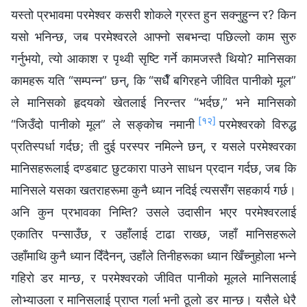
यस्तो प्रभावमा परमेश्‍वर कसरी शोकले ग्रस्त हुन सक्नुहुन्न र? किन
यसो भनिन्छ, जब परमेश्‍वरले आफ्नो सबभन्दा पछिल्लो काम सुरु
गर्नुभयो, त्यो आकाश र पृथ्वी सृष्टि गर्ने कामजस्तै थियो? मानिसका
कामहरू यति “सम्‍पन्‍न” छन्, कि “सधैँ बगिरहने जीवित पानीको मूल”
ले मानिसको हृदयको खेतलाई निरन्तर “भर्दछ,” भने मानिसको
[१२]
“जिउँदो पानीको मूल” ले सङ्कोच नमानी
परमेश्‍वरको विरुद्ध
प्रतिस्पर्धा गर्दछ; ती दुई परस्पर नमिल्ने छन्, र यसले परमेश्‍वरका
मानिसहरूलाई दण्डबाट छुटकारा पाउने साधन प्रदान गर्दछ, जब कि
मानिसले यसका खतराहरूमा कुनै ध्यान नदिई त्यससँग सहकार्य गर्छ।
अनि कुन प्रभावका निम्ति? उसले उदासीन भएर परमेश्‍वरलाई
एकातिर पन्साउँछ, र उहाँलाई टाढा राख्छ, जहाँ मानिसहरूले
उहाँमाथि कुनै ध्यान दिँदैनन्, उहाँले तिनीहरूका ध्यान खिँच्नुहोला भन्‍ने
गहिरो डर मान्छ, र परमेश्‍वरको जीवित पानीको मूलले मानिसलाई
लोभ्याउला र मानिसलाई प्राप्त गर्ला भनी ठूलो डर मान्छ। यसैले धेरै