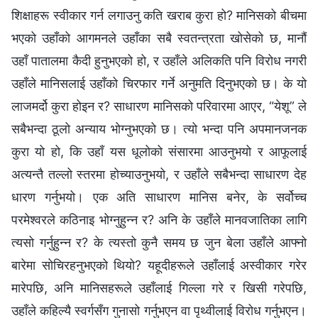
शिक्षाहरू स्वीकार गर्न लगाउनु कति खराब कुरा हो? मानिसको बीचमा
भएको उहाँको आगमनले उहाँका सबै स्वतन्त्रता खोसेको छ, मानौं
उहाँ पातालमा कैदी हुनुभएको हो, र उहाँले अलिकति पनि विरोध नगरी
उहाँले मानिसलाई उहाँको चिरफार गर्ने अनुमति दिनुभएको छ। के यो
लाजमर्दो कुरा होइन र? साधारण मानिसको परिवारमा आएर, “येशू” ले
सबैभन्दा ठूलो अन्याय भोग्नुभएको छ। त्यो भन्दा पनि अपमानजनक
कुरा यो हो, कि उहाँ यस धूलोको संसारमा आउनुभयो र आफूलाई
अत्यन्तै तल्लो स्तरमा होच्याउनुभयो, र उहाँले सबैभन्दा साधारण देह
धारण गर्नुभयो। एक अति साधारण मानिस बनेर, के सर्वोच्च
परमेश्‍वरले कठिनाइ भोग्नुहुन्न र? अनि के उहाँले मानवजातिका लागि
त्यसो गर्नुहुन्न र? के त्यस्तो कुनै समय छ जुन बेला उहाँले आफ्नो
बारेमा सोचिरहनुभएको थियो? यहूदीहरूले उहाँलाई अस्वीकार गरेर
मारेपछि, अनि मानिसहरूले उहाँलाई गिल्ला गरे र खिसी गरेपछि,
उहाँले कहिल्यै स्वर्गसँग गुनासो गर्नुभएन वा पृथ्वीलाई विरोध गर्नुभएन।