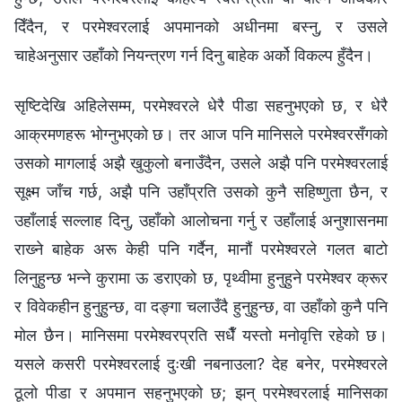
दिँदैन, र परमेश्‍वरलाई अपमानको अधीनमा बस्नु, र उसले
चाहेअनुसार उहाँको नियन्त्रण गर्न दिनु बाहेक अर्को विकल्प हुँदैन।
सृष्टिदेखि अहिलेसम्म, परमेश्‍वरले धेरै पीडा सहनुभएको छ, र धेरै
आक्रमणहरू भोग्नुभएको छ। तर आज पनि मानिसले परमेश्‍वरसँगको
उसको मागलाई अझै खुकुलो बनाउँदैन, उसले अझै पनि परमेश्‍वरलाई
सूक्ष्म जाँच गर्छ, अझै पनि उहाँप्रति उसको कुनै सहिष्णुता छैन, र
उहाँलाई सल्लाह दिनु, उहाँको आलोचना गर्नु र उहाँलाई अनुशासनमा
राख्‍ने बाहेक अरू केही पनि गर्दैन, मानौं परमेश्‍वरले गलत बाटो
लिनुहुन्छ भन्‍ने कुरामा ऊ डराएको छ, पृथ्वीमा हुनुहुने परमेश्‍वर क्रूर
र विवेकहीन हुनुहुन्छ, वा दङ्गा चलाउँदै हुनुहुन्छ, वा उहाँको कुनै पनि
मोल छैन। मानिसमा परमेश्‍वरप्रति सधैँ यस्तो मनोवृत्ति रहेको छ।
यसले कसरी परमेश्‍वरलाई दुःखी नबनाउला? देह बनेर, परमेश्‍वरले
ठूलो पीडा र अपमान सहनुभएको छ; झन् परमेश्‍वरलाई मानिसका