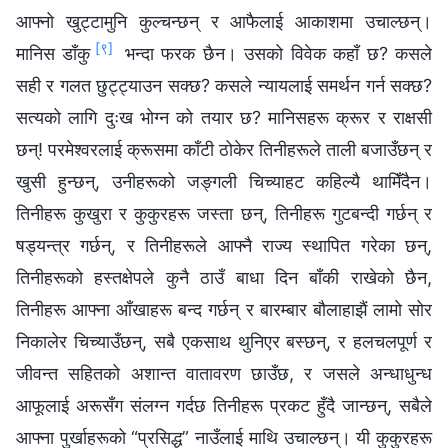
आफ्नो खुट्टामुनि कुल्चन्छन् र आफैलाई आकाशमा उचाल्छन्।
[९]
मानिस डाँकु
भन्दा फरक छैन। उसको विवेक कहाँ छ? कसले
सही र गलत छुट्ट्याउन सक्छ? कसले न्यायलाई समर्थन गर्न सक्छ?
सत्यको लागि दुःख भोग्न को तयार छ? मानिसहरू क्रूर र राक्षसी
छन्! परमेश्‍वरलाई क्रूसमा काँटी ठोकेर तिनीहरूले ताली बजाउँछन् र
खुसी हुन्छन्, उनीहरूको जङ्गली चिच्याहट कहिल्यै थामिँदैन।
तिनीहरू कुखुरा र कुकुरहरू जस्ता छन्, तिनीहरू गुटबन्दी गर्छन् र
षड्यन्त्र गर्छन्, र तिनीहरूले आफ्नै राज्य स्थापित गरेका छन्,
तिनीहरूको हस्तक्षेपले कुनै ठाउँ बाधा दिन बाँकी राखेको छैन,
तिनीहरू आफ्ना आँखाहरू बन्द गर्छन् र बारम्बार बौलाहाझैं लामो सोर
निकालेर चिच्याउँछन्, सबै एकसाथ थुनिएर बस्छन्, र हलचलपूर्ण र
जीवन्त सहितको अशान्त वातावरण छाउँछ, र जसले अन्धाधुन्ध
आफूलाई अरूसँग संलग्न गर्दछ तिनीहरू प्रकट हुँदै जान्छन्, सबैले
आफ्ना पुर्खाहरूको “प्रसिद्ध” नाउँलाई माथि उचाल्छन्। यी कुकुरहरू