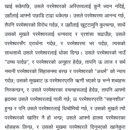
खाई सकेपछि, उसले परमेश्‍वरको अस्तित्वलाई कुनै ध्यान नदिई,
उहाँलाई आफ्नो पछाडि टाढा धकेल्छ। उसले परमेश्‍वरमा आनन्द गर्छ,
तैपनि परमेश्‍वरको विरोध गर्दछ, र उहाँलाई खुट्टामुनि कुल्चन्छ, साथै
उसको मुखले परमेश्‍वरलाई धन्यवाद र प्रशंसा चढाउँछ; उसले
परमेश्‍वरसँग प्रार्थना गर्दछ, र परमेश्‍वरमा भर पर्दछ, त्यसको
साथसाथै उसले परमेश्‍वरलाई धोका दिन्छ। उसले परमेश्‍वरको नाउँ
“उच्च पार्दछ”, र परमेश्‍वरको अनुहार हेर्दछ, तापनि ऊ लाज र सर्म
नमानी परमेश्‍वरको सिंहासनमा बस्छ र परमेश्‍वरको “अधर्म” को न्याय
गर्दछ; उसको मुखबाट ऊ परमेश्‍वरप्रति ऋणी भएको छ भन्‍ने शब्दहरू
निस्कन्छन्, र उसले परमेश्‍वरका वचनहरूलाई हेर्दछ, तापनि आफ्नो
हृदयमा उसले परमेश्‍वरलाई गाली गर्छ; ऊ परमेश्‍वरप्रति “सहनशील”
हुन्छ र पनि उसले परमेश्‍वरलाई थिचोमिचो गर्छ, र उसको मुखले त्यो
परमेश्‍वरको खातिर नै हो भन्छ; उसले आफ्नो हातमा परमेश्‍वरका
थोकहरू लिन्छ, र उसको मुखमा परमेश्‍वरले दिनुभएको खानेकुरा