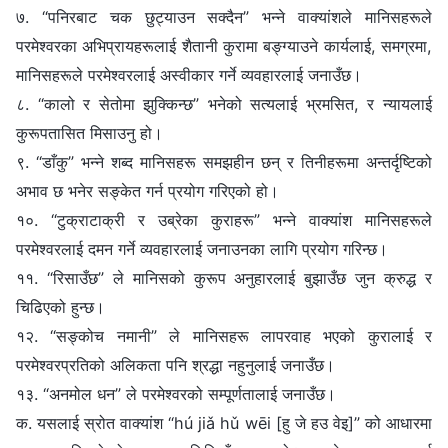
७. “पनिरबाट चक छुट्याउन सक्दैन” भन्‍ने वाक्यांशले मानिसहरूले
परमेश्‍वरका अभिप्रायहरूलाई शैतानी कुरामा बङ्ग्याउने कार्यलाई, समग्रमा,
मानिसहरूले परमेश्‍वरलाई अस्वीकार गर्ने व्यवहारलाई जनाउँछ।
८. “कालो र सेतोमा झुक्‍किन्छ” भनेको सत्यलाई भ्रमसित, र न्यायलाई
कुरूपतासित मिसाउनु हो।
९. “डाँकु” भन्‍ने शब्‍द मानिसहरू समझहीन छन् र तिनीहरूमा अन्तर्दृष्टिको
अभाव छ भनेर सङ्केत गर्न प्रयोग गरिएको हो।
१०. “टुक्राटाक्री र उब्रेका कुराहरू” भन्‍ने वाक्यांश मानिसहरूले
परमेश्‍वरलाई दमन गर्ने व्यवहारलाई जनाउनका लागि प्रयोग गरिन्छ।
११. “रिसाउँछ” ले मानिसको कुरूप अनुहारलाई बुझाउँछ जुन क्रुद्ध र
चिढिएको हुन्छ।
१२. “सङ्कोच नमानी” ले मानिसहरू लापरवाह भएको कुरालाई र
परमेश्‍वरप्रतिको अलिकता पनि श्रद्धा नहुनुलाई जनाउँछ।
१३. “अनमोल धन” ले परमेश्‍वरको सम्पूर्णतालाई जनाउँछ।
क. यसलाई स्रोत वाक्यांश “hú jiǎ hǔ wēi [हु जे हउ वेइ]” को आधारमा