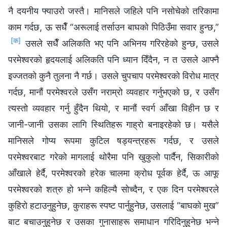
नै दयनीय फ्याउरो जस्तै। मानिसले जहिले पनि नसोचेको तरिकामा
काम गर्दछ, ऊ सधैँ “अरूलाई तर्साउन बाघको पिठिउँमा सवार हुन्छ,”
[क]
उसले सधैँ अलिकति भए पनि अभिनय गरिरहेको हुन्छ, उसले
परमेश्‍वरको हृदयलाई अलिकति पनि ध्यान दिँदैन, न त उसले आफ्नै
इज्जतको कुनै तुलना नै गर्छ। उसले चुपचाप परमेश्‍वरको विरोध मात्र
गर्दछ, मानौं परमेश्‍वरले उसँग नराम्रो व्यवहार गर्नुभएको छ, र उसँग
त्यस्तो व्यवहार गर्नु हुँदैन थियो, र मानौं स्वर्ग आँखा विहीन छ र
जानी-जानी उसका लागि स्थितिहरू गाह्रो बनाइरहेको छ। यसैले
मानिसले गोप्य रूपमा कुटिल षड्यन्त्रहरू गर्दछ, र उसले
परमेश्‍वरबाट गरेको मागलाई थोरैमा पनि खुकुलो पार्दैन, सिकारीको
आँखाले हेर्दै, परमेश्‍वरको हरेक चालमा क्रोध पूर्वक हेर्दै, ऊ आफू
परमेश्‍वरको शत्रु हो भन्‍ने कहिल्यै सोच्दैन, र एक दिन परमेश्‍वरले
कुहिरो हटाउनुहुनेछ, कुराहरू स्पष्ट पार्नुहुनेछ, उसलाई “बाघको मुख”
बाट बचाउनुहुनेछ र उसका गुनासाहरू समाधान गरिदिनुहुनेछ भन्‍ने