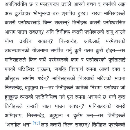
अपरिवर्तनीय छ र फलस्वरूप उसले आफ्नो वचन र कार्यको अझ
अरू दुर्व्यवहार भोग्नुभन्दा बरु श्रापित हुन्छ। यस्ता मानिसहरूले
कसरी परमेश्‍वरलाई चिन्न सक्छन्? तिनीहरू कसरी परमेश्‍वरसित
आराम पाउन सक्छन्? अनि तिनीहरू कसरी परमेश्‍वरको सामु आउने
योग्य ठहरिन सक्छन्? निस्सन्देह, आफैलाई परमेश्‍वरको
व्यवस्थापनको योजनामा समर्पित गर्नु कुनै गलत कुरो होइन—तर
मानिसहरूले किन सधैँ परमेश्‍वरको काम र परमेश्‍वरको पूर्णतालाई
मनको पछिल्तिर राख्छन्, जबकि निस्वार्थ रूपमा आफ्नै रगत र
आँसुहरू समर्पण गर्छन्? मानिसहरूको निःस्वार्थ भक्तिको भावना
निस्सन्देह, बहुमूल्य छ—तर तिनीहरूले कातेको “रेशम” परमेश्‍वर जो
हुनुहुन्छ त्यसको प्रतिनिधित्व गर्न पूर्ण रूपमा असमर्थ छ भन्‍ने कुरा
तिनीहरूले कसरी थाहा पाउन सक्छन्? मानिसहरूको राम्रो
अभिप्राय, निस्सन्देह, बहुमूल्य र दुर्लभ छन्—तर तिनीहरूले
[१३]
“अनमोल धन”
लाई कसरी निल्न सक्छन्? तिमीहरू प्रत्येकले