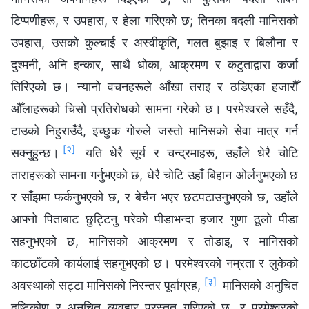
टिप्पणीहरू, र उपहास, र हेला गरिएको छ; तिनका बदली मानिसको
उपहास, उसको कुल्चाई र अस्वीकृति, गलत बुझाइ र बिलौना र
दुश्मनी, अनि इन्कार, साथै धोका, आक्रमण र कटुताद्वारा कर्जा
तिरिएको छ। न्यानो वचनहरूले आँखा तराइ र ठडिएका हजारौँ
औँलाहरूको चिसो प्रतिरोधको सामना गरेको छ। परमेश्‍वरले सहँदै,
टाउको निहुराउँदै, इच्छुक गोरुले जस्तो मानिसको सेवा मात्र गर्न
[२]
सक्‍नुहुन्छ।
यति धेरै सूर्य र चन्द्रमाहरू, उहाँले धेरै चोटि
ताराहरूको सामना गर्नुभएको छ, धेरै चोटि उहाँ बिहान ओर्लनुभएको छ
र साँझमा फर्कनुभएको छ, र बेचैन भएर छटपटाउनुभएको छ, उहाँले
आफ्नो पिताबाट छुट्टिनु परेको पीडाभन्दा हजार गुणा ठूलो पीडा
सहनुभएको छ, मानिसको आक्रमण र तोडाइ, र मानिसको
काटछाँटको कार्यलाई सहनुभएको छ। परमेश्‍वरको नम्रता र लुकेको
[३]
अवस्थाको सट्टा मानिसको निरन्तर पूर्वाग्रह,
मानिसको अनुचित
दृष्टिकोण र अनुचित व्यवहार प्रस्तुत गरिएको छ, र परमेश्‍वरको