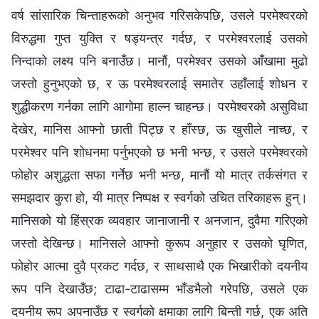
वर्ष सांसारिक चिन्ताहरूको अनुभव गरिसकेपछि, उसले परमेश्‍वरको
विरुद्धमा गुप्त युक्ति र षड्यन्त्र गर्दछ, र परमेश्‍वरलाई उसको
निन्दाको लक्ष्य पनि बनाउँछ। मानौं, परमेश्‍वर उसको आँखामा मुढो
जस्तो हुनुभएको छ, र ऊ परमेश्‍वरलाई समातेर उहाँलाई शोधन र
शुद्धीकरण गर्नका लागि आगोमा हाल्‍न चाहन्छ। परमेश्‍वरको असुविधा
देखेर, मानिस आफ्नो छाती पिट्छ र हाँस्छ, ऊ खुसीले नाच्छ, र
परमेश्‍वर पनि शोधनमा पर्नुभएको छ भनी भन्छ, र उसले परमेश्‍वरको
फोहोर अशुद्धता सफा गर्नेछ भनी भन्छ, मानौं यो मात्र तर्कसंगत र
समझदार कुरा हो, यी मात्र निष्पक्ष र स्वर्गको उचित तरिकाहरू हुन्।
मानिसको यो हिंस्रक व्यवहार जानाजानी र अनजान, दुवैमा गरिएको
जस्तो देखिन्छ। मानिसले आफ्नो कुरूप अनुहार र उसको घृणित,
फोहोर आत्मा दुवै प्रकट गर्दछ, र साथसाथै एक भिखारीको दयनीय
रूप पनि देखाउँछ; टाढा-टाढासम्म भाँडभैलो गरेपछि, उसले एक
दयनीय रूप अपनाउँछ र स्वर्गको क्षमाका लागि बिन्ती गर्छ, एक अति