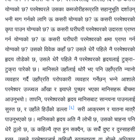
योग्यको छ? परमेश्‍वरले उसका कमजोरीहरूप्रति सहानुभूति दर्शाउन्
भनी माग गर्नको लागि ऊ कसरी योग्यको छ? ऊ कसरी परमेश्‍वरको
कृपा पाउन योग्यको छ? ऊ कसरी घरीघरी परमेश्‍वरको उदारता प्राप्त
गर्न योग्यको छ? ऊ कसरी घरीघरी परमेश्‍वरको क्षमा प्राप्त गर्न
योग्यको छ? उसको विवेक कहाँ छ? उसले धेरै पहिले नै परमेश्‍वरको
हृदय तोडेको छ, उसले धेरै पहिले नै परमेश्‍वरको हृदयलाई टुक्रा-
टुक्रा पारेको छ। मानिसले उहाँलाई थोरै भए पनि उहाँप्रति न्यानो
व्यवहार गर्दै उहाँप्रति परोपकारी व्यवहार गर्नेछन् भन्‍ने आशाले
परमेश्‍वर उज्ज्वल आँखा र झ्याप्ले पुच्छर भएका मानिसहरू बीचमा
आउनुभयो। तापनि, परमेश्‍वरको हृदय मानिसबाट सान्त्वना पाउनलाई
[६]
सुस्त छ, र उहाँले हिउँको डल्ला
सरी आक्रमण र यातना मात्रै
पाउनुभएको छ। मानिसको हृदय अति नै लोभी छ, उसको चाहना पनि
धेरै ठूलो छ, ऊ कहिल्यै तृप्त हुन सक्दैन, ऊ सधैँ दुष्ट र दुस्साहसी
हुन्छ, उसले परमेश्‍वरलाई कहिल्यै स्वतन्त्रता वा बोल्ने अधिकार