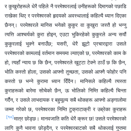
र कुखुरोहरूले धेरै पहिले नै परमेश्‍वरलाई उनीहरूको दिमागको पछाडि
राखेका थिए र परमेश्‍वरको हृदयको अवस्थालाई कहिल्यै ध्यान दिएका
छैनन्। परमेश्‍वरले मानिस भनेको कुकुर वा कुखुरा जस्तै हो भन्नु
त्यत्ति आश्चर्यको कुरा होइन, एउटा भुकिरहेको कुकुरले अन्य सयौं
कुकुरलाई भुक्ने बनाउँछ; यसरी, धेरै झूटो प्रचारद्वारा उसले
परमेश्‍वरको कामलाई वर्तमान समयमा ल्याएको छ, परमेश्‍वरको काम के
हो, त्यहाँ न्याय छ कि छैन, परमेश्‍वरले खुट्टा टेक्ने ठाउँ छ कि छैन,
भोलि कस्तो होला, उसको आफ्नो तुच्छता, उसको आफ्नै फोहोर पनि
कस्तो छ भन्‍ने कुरामा ध्यान दिँदैन। मानिसले कहिल्यै त्यस्ता
कुराहरूको बारेमा सोचेको छैन, ऊ भोलिको निम्ति कहिल्यै चिन्ता
गर्दैन, र उसले लाभदायक र बहुमूल्य सबै थोकहरू आफ्नो अङ्गालोमा
जम्मा गरेको छ, परमेश्‍वरका निम्ति टुक्राटाक्री र उब्रेका कुराहरू
[१०]
मात्र छोड्छ। मानवजाति कति धेरै क्रूर छ! उसले परमेश्‍वरको
लागि कुनै भावना छोड्दैन, र परमेश्‍वरबाटको सबै थोकलाई गुप्तमा