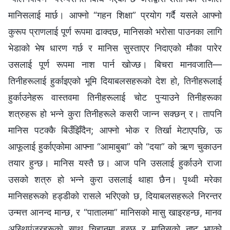
मानिसलाई मार्छ। आफ्नो “गहन शिक्षा” प्रयोग गर्दै यसले आफ्नो
कुरूप प्राणलाई पूर्ण रूपमा ढाक्दछ, मानिसको भरोसा पाउनका लागि
भेडाको भेष धारण गर्छ र मानिस सुस्ताएर निदाएको मौका पारेर
उसलाई पूर्ण रूपमा नाश पार्न खोज्छ। बिचरा मानवजाति—
तिनीहरूलाई हुर्काइएको भूमि दियाबलसहरूको देश हो, तिनीहरूलाई
हुर्काउनेहरू वास्तवमा तिनीहरूलाई चोट पुऱ्याउने तिनीहरूका
शत्रुहरू हो भन्‍ने कुरा तिनीहरूले कसरी जान्‍न सक्छन् र। तापनि
मानिस पटक्‍कै बिउँझिँदैन; आफ्नो भोक र तिर्खा मेटाएपछि, ऊ
आफूलाई हुर्काएकोमा आफ्ना “आमाबुबा” को “दया” को ऋण चुकाउन
तयार हुन्छ। मानिस यस्तै छ। आज पनि उसलाई हुर्काउने राजा
उसको शत्रु हो भन्‍ने कुरा उसलाई थाहा छैन। पृथ्वी मरेका
मानिसहरूको हड्डीको रासले भरिएको छ, दियाबलसहरूले निरन्तर
उन्मत्त आनन्द मान्छ, र “पातालमा” मानिसको मासु खाइरहन्छ, मानव
अस्थिपंजरहरूको साथ चिहानमा बस्छ र मानिसको नष्ट भएको