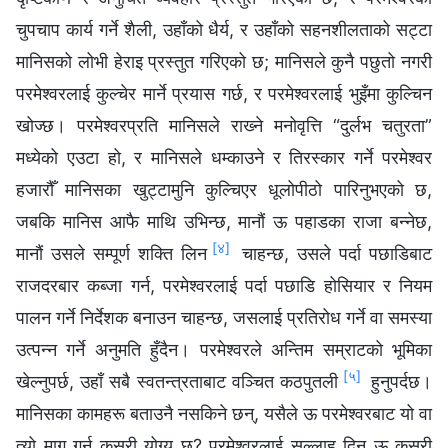
चुपचाप कार्य गर्ने शैली, उहाँको धैर्य, र उहाँको सहनशीलताको सट्टा
मानिसको लोभी हेराइ प्रस्तुत गरिएको छ; मानिसले कुनै पछुतो नगरी
परमेश्‍वरलाई कुल्चेर मार्ने प्रयास गर्छ, र परमेश्‍वरलाई भुइँमा कुल्चिन
खोज्छ। परमेश्‍वरप्रति मानिसले राख्‍ने मनोवृत्ति “दुर्लभ चतुरता”
मध्येको एउटा हो, र मानिसले धम्काउने र तिरस्कार गर्ने परमेश्‍वर
हजारौँ मानिसका खुट्टामुनि कुल्चिएर धूलोपीठो पारिनुभएको छ,
जबकि मानिस आफै माथि उभिन्छ, मानौं ऊ पहाडका राजा बन्नेछ,
[४]
मानौं उसले सम्पूर्ण शक्ति लिन
चाहन्छ, उसले पर्दा पछाडिबाट
राजदरबार कब्जा गर्न, परमेश्‍वरलाई पर्दा पछाडि होसियार र नियम
पालन गर्ने निर्देशक बनाउन चाहन्छ, जसलाई प्रतिरोध गर्ने वा समस्या
उत्पन्न गर्ने अनुमति हुँदैन। परमेश्‍वरले अन्तिम सम्राटको भूमिका
[५]
खेल्नुपर्छ, उहाँ सबै स्वतन्त्रताबाट वञ्‍चित कठपुतली
हुनुपर्दछ।
मानिसका कामहरू बताउनै नसकिने छन्, यसैले ऊ परमेश्‍वरबाट यो वा
त्यो माग गर्न कसरी योग्य छ? परमेश्‍वरलाई सल्लाह दिन ऊ कसरी