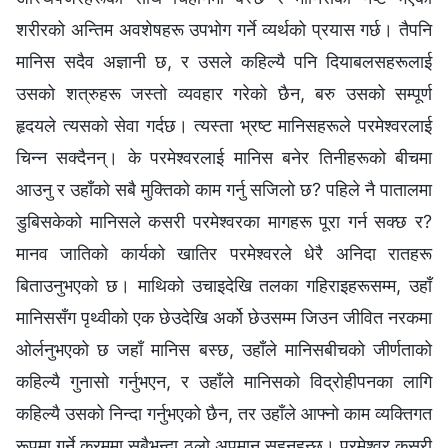
शरीरको अन्तिम अवशेषहरू उपभोग गर्ने व्यर्थको प्रयास गर्छ। तैपनि
मानिस सदैव अज्ञानी छ, र उसले कहिल्यै पनि दियाबलसहरूलाई
उसको शत्रुहरू जस्तो व्यवहार गरेको छैन, बरु उसको सम्पूर्ण
हृदयले त्यसको सेवा गर्दछ। त्यस्ता भ्रष्ट मानिसहरूले परमेश्‍वरलाई
चिन्न सक्दैनन्। के परमेश्‍वरलाई मानिस बनेर तिनीहरूको बीचमा
आउनु र उहाँको सबै मुक्तिको काम गर्नु सजिलो छ? पहिले नै पातालमा
डुबिसकेको मानिसले कसरी परमेश्‍वरका मागहरू पूरा गर्न सक्छ र?
मानव जातिको कार्यको खातिर परमेश्‍वरले धेरै अनिदा रातहरू
बिताउनुभएको छ। माथिको उचाइदेखि तलका गहिराइहरूसम्म, उहाँ
मानिससँग पृथ्वीको एक छेउदेखि अर्को छेउसम्म जिउन जीवित नरकमा
ओर्लनुभएको छ जहाँ मानिस बस्छ, उहाँले मानिसबीचको जीर्णताको
कहिल्यै गुनासो गर्नुभएन, र उहाँले मानिसको विद्रोहीपनका लागि
कहिल्यै उसको निन्दा गर्नुभएको छैन, तर उहाँले आफ्नो काम व्यक्तिगत
रूपमा गर्ने क्रममा सबैभन्दा ठूलो अपमान सहनुहुन्छ। परमेश्‍वर कसरी