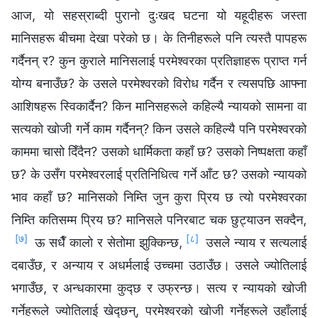
आज, यो सहस्राब्दी पुरानो दुःखद घटना यो यहूदीहरू जस्ता
मानिसहरू बीचमा देखा परेको छ। के तिनीहरूले पनि त्यस्तै पापहरू
गर्दैनन् र? कुन कुराले मानिसलाई परमेश्‍वरका प्रतिज्ञाहरू प्राप्त गर्न
योग्य बनाउँछ? के उसले परमेश्‍वरको विरोध गर्दैन र त्यसपछि आफ्ना
आशिषहरू स्विकार्दैन? किन मानिसहरूले कहिल्यै न्यायको सामना वा
सत्यको खोजी गर्ने काम गर्दैनन्? किन उसले कहिल्यै पनि परमेश्‍वरको
काममा चासो दिँदैन? उसको धार्मिकता कहाँ छ? उसको निष्पक्षता कहाँ
छ? के उसँग परमेश्‍वरलाई प्रतिनिधित्व गर्ने आँट छ? उसको न्यायको
भाव कहाँ छ? मानिसको निम्ति जुन कुरा प्रिय छ त्यो परमेश्‍वरका
निम्ति कतिसम्म प्रिय छ? मानिसले पनिरबाट चक छुट्याउन सक्दैन,
[७]
[८]
ऊ सधैँ कालो र सेतोमा झुक्‍किन्छ,
उसले न्याय र सत्यलाई
दबाउँछ, र अन्याय र अधर्मलाई उच्चमा उठाउँछ। उसले ज्योतिलाई
भगाउँछ, र अन्धकारमा कुद्छ र उफ्रन्छ। सत्य र न्यायको खोजी
गर्नेहरूले ज्योतिलाई खेद्छन्, परमेश्‍वरको खोजी गर्नेहरूले उहाँलाई