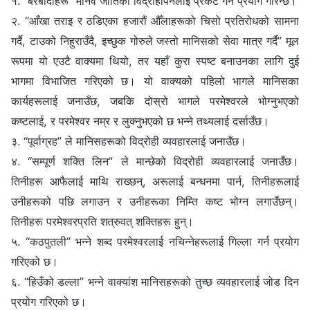
१. “बरबादीहरू” मानव जातिको विद्रोहीपनलाई प्रकट गर्न प्रयोग गरिन्छ।
२. “आँखा तराइ र ठडिएका हजारौं औँलाहरूको चिसो प्रतिरोधको सामना
गर्दै, टाउको निहुराउँदै, इच्छुक गोरुले जस्तो मानिसको सेवा मात्र गर्दै” मूल
रूपमा यो एउटै वाक्यमा थियो, तर यहाँ कुरा स्पष्ट बनाउनका लागि दुई
भागमा विभाजित गरिएको छ। यो वाक्यको पहिलो भागले मानिसका
कार्यहरूलाई जनाउँछ, जबकि दोस्रो भागले परमेश्‍वरले भोग्नुभएको
कष्टलाई, र परमेश्‍वर नम्र र लुक्‍नुभएको छ भन्‍ने तथ्यलाई दर्साउँछ।
३. “पूर्वाग्रह” ले मानिसहरूको विद्रोही व्यवहारलाई जनाउँछ।
४. “सम्पूर्ण शक्ति लिन” ले मान्छेको विद्रोही व्यवहारलाई जनाउँछ।
तिनीहरू आफैलाई माथि राख्छन्, अरूलाई बन्धनमा पार्न, तिनीहरूलाई
उनीहरूको पछि लगाउन र उनीहरूका निम्ति कष्ट भोग्न लगाउँछन्।
तिनीहरू परमेश्‍वरप्रति शत्रुवत् शक्तिहरू हुन्।
५. “कठपुतली” भन्‍ने शब्‍द परमेश्‍वरलाई नचिन्नेहरूलाई गिल्ला गर्न प्रयोग
गरिएको छ।
६. “हिउँको डल्ला” भन्‍ने वाक्यांश मानिसहरूको तुच्छ व्यवहारलाई जोड दिन
प्रयोग गरिएको छ।