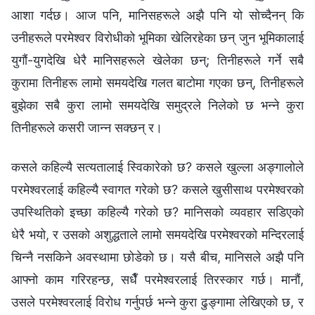
आशा गर्दछ। आज पनि, मानिसहरूले अझै पनि यो सोच्दैनन् कि
उनीहरूले परमेश्‍वर विरोधीको भूमिका खेलिरहेका छन् जुन भूमिकालाई
युगौं-युगदेखि धेरै मानिसहरूले खेलेका छन्; तिनीहरूले गर्ने सबै
कुरामा तिनीहरू लामो समयदेखि गलत बाटोमा गएका छन्, तिनीहरूले
बुझेका सबै कुरा लामो समयदेखि समुद्रले निलेको छ भन्‍ने कुरा
तिनीहरूले कसरी जान्‍न सक्छन् र।
कसले कहिल्यै सत्यतालाई स्विकारेको छ? कसले खुल्ला अङ्गालोले
परमेश्‍वरलाई कहिल्यै स्वागत गरेको छ? कसले खुसीसाथ परमेश्‍वरको
उपस्थितिको इच्छा कहिल्यै गरेको छ? मानिसको व्यवहार सडिएको
धेरै भयो, र उसको अशुद्धताले लामो समयदेखि परमेश्‍वरको मन्दिरलाई
चिन्‍नै नसकिने अवस्थामा छोडेको छ। यसै बीच, मानिसले अझै पनि
आफ्नो काम गरिरहन्छ, सधैँ परमेश्‍वरलाई तिरस्कार गर्छ। मानौं,
उसले परमेश्‍वरलाई विरोध गर्नुपर्छ भन्‍ने कुरा ढुङ्गामा लेखिएको छ, र