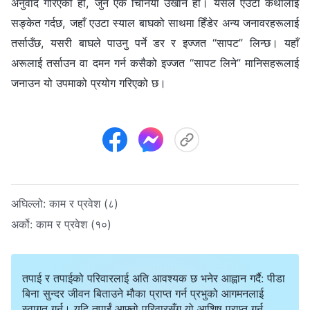
अनुवाद गरिएको हो, जुन एक चिनियाँ उखान हो। यसले एउटा कथालाई
सङ्केत गर्दछ, जहाँ एउटा स्याल बाघको साथमा हिँडेर अन्य जनावरहरूलाई
तर्साउँछ, यसरी बाघले पाउनु पर्ने डर र इज्जत “सापट” लिन्छ। यहाँ
अरूलाई तर्साउन वा दमन गर्न कसैको इज्जत “सापट लिने” मानिसहरूलाई
जनाउन यो उपमाको प्रयोग गरिएको छ।
अघिल्लो:
काम र प्रवेश (८)
अर्को:
काम र प्रवेश (१०)
तपाई र तपाईको परिवारलाई अति आवश्यक छ भनेर आह्वान गर्दै: पीडा
बिना सुन्दर जीवन बिताउने मौका प्राप्त गर्न प्रभुको आगमनलाई
स्वागत गर्नु। यदि तपाईं आफ्नो परिवारसँग यो आशिष प्राप्त गर्न