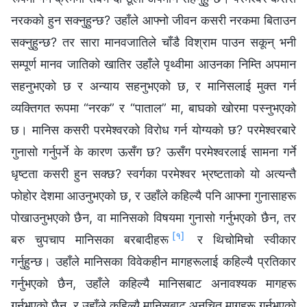
नरकको हुन सक्नुहुन्छ? उहाँले आफ्नो जीवन कसरी नरकमा बिताउन
सक्नुहुन्छ? तर सारा मानवजातिले चाँडै विश्राम पाउन सकून् भनी
सम्पूर्ण मानव जातिको खातिर उहाँले पृथ्वीमा आउनका निम्ति अपमान
सहनुभएको छ र अन्याय सहनुभएको छ, र मानिसलाई मुक्त गर्न
व्यक्तिगत रूपमा “नरक” र “पाताल” मा, बाघको खोरमा पस्नुभएको
छ। मानिस कसरी परमेश्‍वरको विरोध गर्न योग्यको छ? परमेश्‍वरबारे
गुनासो गर्नुपर्ने के कारण ऊसँग छ? ऊसँग परमेश्‍वरलाई सामना गर्ने
धृष्टता कसरी हुन सक्छ? स्वर्गका परमेश्‍वर भ्रष्टताको यो अत्यन्तै
फोहोर देशमा आउनुभएको छ, र उहाँले कहिल्यै पनि आफ्ना गुनासाहरू
पोखाउनुभएको छैन, वा मानिसको विषयमा गुनासो गर्नुभएको छैन, तर
[१]
बरु चुपचाप मानिसका बरबादीहरू
र थिचोमिचो स्वीकार
गर्नुहुन्छ। उहाँले मानिसका विवेकहीन मागहरूलाई कहिल्यै प्रतिकार
गर्नुभएको छैन, उहाँले कहिल्यै मानिसबाट अनावश्यक मागहरू
गर्नुभएको छैन, र उहाँले कहिल्यै मानिसबाट अनुचित मागहरू गर्नुभएको