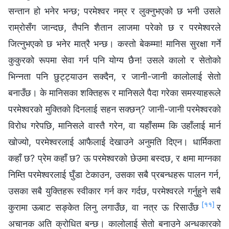
सन्तान हो भनेर भन्छ; परमेश्‍वर नम्र र लुक्नुभएको छ भनी उसले
राम्रोसँग जान्दछ, तैपनि शैतान लाजमा परेको छ र परमेश्‍वरले
जित्नुभएको छ भनेर मात्रै भन्छ। कस्तो बेकम्मा! मानिस सुरक्षा गर्ने
कुकुरको रूपमा सेवा गर्न पनि योग्य छैन! उसले कालो र सेतोको
भिन्नता पनि छुट्ट्याउन सक्दैन, र जानी-जानी कालोलाई सेतो
बनाउँछ। के मानिसका शक्तिहरू र मानिसले पैदा गरेका समस्याहरूले
परमेश्‍वरको मुक्तिको दिनलाई सहन सक्छन्? जानी-जानी परमेश्‍वरको
विरोध गरेपछि, मानिसले वास्तै गरेन, वा यहाँसम्‍म कि उहाँलाई मार्न
खोज्यो, परमेश्‍वरलाई आफैलाई देखाउने अनुमति दिएन। धार्मिकता
कहाँ छ? प्रेम कहाँ छ? ऊ परमेश्‍वरको छेउमा बस्दछ, र क्षमा माग्नका
निम्ति परमेश्‍वरलाई घुँडा टेकाउन, उसका सबै प्रबन्धहरू पालन गर्न,
उसका सबै युक्तिहरू स्वीकार गर्न कर गर्दछ, परमेश्‍वरले गर्नुहुने सबै
[११]
कुरामा ऊबाट सङ्केत लिनु लगाउँछ, वा नत्र ऊ रिसाउँछ
र
अचानक अति क्रोधित बन्छ। कालोलाई सेतो बनाउने अन्धकारको