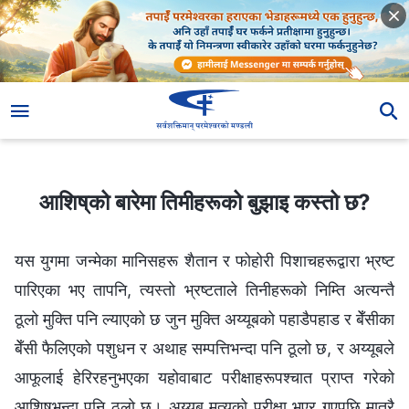
आशिष्‌को बारेमा तिमीहरूको बुझाइ कस्तो छ?
आशिष्‌को बारेमा तिमीहरूको बुझाइ कस्तो छ?
यस युगमा जन्मेका मानिसहरू शैतान र फोहोरी पिशाचहरूद्वारा भ्रष्ट
पारिएका भए तापनि, त्यस्तो भ्रष्टताले तिनीहरूको निम्ति अत्यन्तै
ठूलो मुक्ति पनि ल्याएको छ जुन मुक्ति अय्यूबको पहाडैपहाड र बेँसीका
बेँसी फैलिएको पशुधन र अथाह सम्पत्तिभन्दा पनि ठूलो छ, र अय्यूबले
आफूलाई हेरिरहनुभएका यहोवाबाट परीक्षाहरूपश्‍चात प्राप्त गरेको
आशिष्‌भन्दा पनि ठूलो छ। अय्यूब मृत्युको परीक्षा भएर गएपछि मात्रै