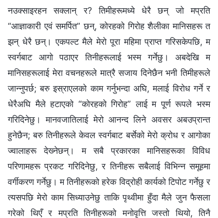
नउक्साइरहन सक्लान् र? तिमीहरूमध्ये धेरै छन् जो मप्रति
“आज्ञाकारी एवं समर्पित” छन्, कोरहको गिरोह शैलीका मानिसहरू त
झन् धेरै छन्। एकपल्ट मैले मेरो पूरा महिमा प्राप्त गरिसकेपछि, म
स्वर्गबाट आगो पठाएर तिनीहरूलाई भस्म गर्नेछु। अबदेखि म
मानिसहरूलाई मेरा वचनहरूले मात्रै सजाय दिनेछैन भनी तिमीहरूले
जान्‍नुपर्छ; बरु इस्राएलको काम गर्नुभन्दा अघि, मलाई विरोध गर्ने र
धेरैअघि मैले हटाएको “कोरहको गिरोह” लाई म पूर्ण रूपले भस्म
गरिदिनेछु। मानवजातिलाई मेरो आनन्द लिने अवसर अबउप्रान्त
हुनेछैन; बरु तिनीहरूले केवल स्वर्गबाट बर्सेको मेरो क्रोध र आगोका
ज्वालाहरू देख्‍नेछन्। म सबै प्रकारका मानिसहरूका विविध
परिणामहरू प्रकट गरिदिनेछु, र तिनीहरू सबैलाई विभिन्‍न समूहमा
वर्गीकरण गर्नेछु। म तिनीहरूको हरेक विद्रोही कार्यको टिपोट गर्नेछु र
त्यसपछि मेरो काम सिध्याउनेछु ताकि पृथ्वीमा हुँदा मैले जुन फैसला
गरेको थिएँ र मप्रति तिनीहरूको मनोवृत्ति जस्तो थियो, तिनै