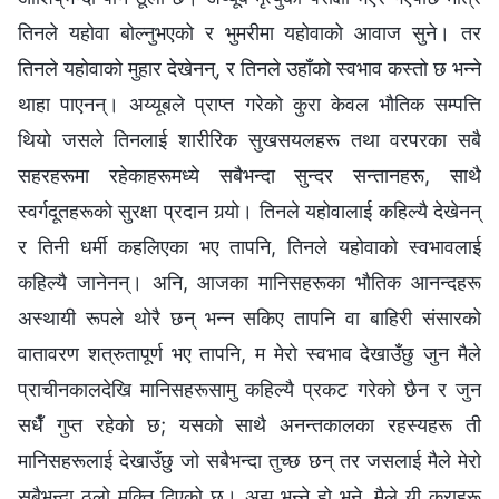
तिनले यहोवा बोल्नुभएको र भुमरीमा यहोवाको आवाज सुने। तर
तिनले यहोवाको मुहार देखेनन्, र तिनले उहाँको स्वभाव कस्तो छ भन्‍ने
थाहा पाएनन्। अय्यूबले प्राप्त गरेको कुरा केवल भौतिक सम्पत्ति
थियो जसले तिनलाई शारीरिक सुखसयलहरू तथा वरपरका सबै
सहरहरूमा रहेकाहरूमध्ये सबैभन्दा सुन्दर सन्तानहरू, साथै
स्वर्गदूतहरूको सुरक्षा प्रदान गर्‍यो। तिनले यहोवालाई कहिल्यै देखेनन्
र तिनी धर्मी कहलिएका भए तापनि, तिनले यहोवाको स्वभावलाई
कहिल्यै जानेनन्। अनि, आजका मानिसहरूका भौतिक आनन्दहरू
अस्थायी रूपले थोरै छन् भन्‍न सकिए तापनि वा बाहिरी संसारको
वातावरण शत्रुतापूर्ण भए तापनि, म मेरो स्वभाव देखाउँछु जुन मैले
प्राचीनकालदेखि मानिसहरूसामु कहिल्यै प्रकट गरेको छैन र जुन
सधैँ गुप्त रहेको छ; यसको साथै अनन्तकालका रहस्यहरू ती
मानिसहरूलाई देखाउँछु जो सबैभन्दा तुच्छ छन् तर जसलाई मैले मेरो
सबैभन्दा ठूलो मुक्ति दिएको छु। अझ भन्‍ने हो भने, मैले यी कुराहरू