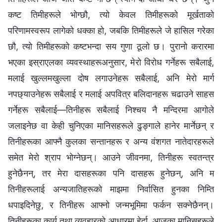
कष्ट तिमीहरूले भोग्छौ, त्यो केवल तिमीहरूको मूर्खताको
परिणामस्वरूप लागेको धक्‍का हो, जबकि तिमीहरूले जे हासिल गरेका
छौ, त्यो तिमीहरूको कष्टभन्दा सय गुणा ठूलो छ। पुरानो करारमा
भएका इस्राएलका व्यवस्थाहरूअनुसार, मेरो विरोध गर्नेहरू सबैलाई,
मलाई खुल्लमखुल्ला दोष लगाउनेहरू सबैलाई, अनि मेरो मार्ग
नपछ्याउनेहरू सबैलाई र मलाई अपवित्र बलिदानहरू चढाउने साहस
गर्नेहरू सबैलाई—तिनीहरू सबैलाई निश्‍चय नै मन्दिरमा आगोले
जलाइनेछ वा केही चुनिएका मानिसहरूले ढुङ्गाले हानेर मार्नेछन् र
तिनीहरूका आफ्नै कुलका सन्तानहरू र अन्य वंशगत नातेदारहरूले
समेत मेरो श्राप भोग्‍नेछन्। आउने जीवनमा, तिनीहरू स्वतन्त्र
हुनेछैनन्, तर मेरा दासहरूका पनि दासहरू हुनेछन्, अनि म
तिनीहरूलाई अन्यजातिहरूको माझमा निर्वासित हुनका निम्ति
धपाइदिनेछु, र तिनीहरू आफ्नो जन्मभूमिमा फर्कन सक्‍नेछैनन्।
तिनीहरूका कार्य तथा व्यवहारको आधारमा हेर्दा, आजका मानिसहरूले