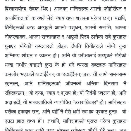
विश्‍वासयोग्य सेवक थिए। आजका मानिसहरू आफ्नो फोहोरीपन र
अधार्मिकताको कारणले मेरो न्याय तथा श्रापमा परेका छन्। यद्यपि,
तिनीहरूको कष्ट अय्यूबले आफ्नो पशुधन, आफ्नो सम्पत्ति, आफ्ना
नोकरचाकर, आफ्ना सन्तानहरू र आफूले प्रिय ठानेका सबै कुराहरू
गुमाएर भोगेको कष्टजस्तो होइन, तैपनि तिनीहरूले भोग्‍ने कुरा
अग्‍निमय शोधन र ज्वलन हो। अनि यो परीक्षालाई अय्यूबले भोगेको
भन्दा गम्भीर बनाउने कुरा के हो भने त्यस्ता कष्टहरू मानिसहरू
कमजोर भएकाले घटाइँदैनन् वा हटाइँदैनन्; बरु, ती लामो समयसम्म
रहन्छन्, अनि मानिसहरूको जीवनको अन्तिम दिनसम्म नै
रहिरहन्छन्। यो दण्ड, न्याय र श्राप हो; यो निर्दयी ज्वलन हो, अनि
अझ बढी, यो मानवजातिको न्यायोचित “उत्तराधिकार” हो। मानिसहरू
यसैका हकदार छन्, अनि यहीँ नै मेरो धर्मी स्वभाव प्रकट हुन्छ। यो
एउटा ज्ञात तथ्य हो। तथापि, मानिसहरूले प्राप्त गरेका कुराहरू
तिनीहरूले आज जति कष्ट भोग्छन् त्योभन्दा औधी धेरै छन्। जुन