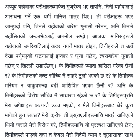
अय्यूब यहोवाका परीक्षाहरूमार्फत गुज्रेका भए तापनि, तिनी यहोवालाई
आराधना गर्ने एक धर्मी मानिस मात्र थिए। ती परीक्षाहरू भएर
जानुपर्दा पनि, तिनले यहोवाको बारेमा गुनासो गरेनन्, अनि तिनले
उहाँसितको जम्काभेटलाई अनमोल सम्झे। आजका मानिसहरूले
यहोवाको उपस्थितिलाई कदर नगर्ने मात्र होइन, तिनीहरूले त उहाँ
देखा पर्नुभएको घटनालाई इन्कार र घृणा गर्छन्, त्यसबारेमा गुनासो
गर्छन् र खिल्ली उडाउँछन्। के तिमीहरूले ज्यादा हासिल गरेका छैनौं
र? के तिमीहरूको कष्ट साँच्‍चि नै साह्रै ठूलो भएको छ र? के तिमीहरू
मरियम र याकूबभन्दा बढी आशिषित भएका छैनौ र? अनि के
तिमीहरूको विरोध साँच्‍चि नै साधारण रहेको छ र? के तिमीहरूप्रति
मेरा अपेक्षाहरू अत्यन्तै उच्च भएको, र मैले तिमीहरूबाट धेरै कुरा
मागेको हुन सक्छ? मेरो क्रोध ती इस्राएलीहरूमाथि मात्रै खनिएको
थियो जसले मेरो विरोध गरे, तिमीहरूमाथि यो प्रत्यक्ष खनिएको छैन;
तिमीहरूले पाएको कुरा त केवल मेरो निर्दयी न्याय र खुलासाका साथै