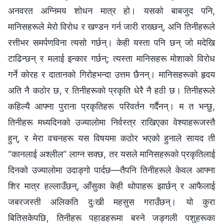
अनवरत अग्‍निमय शोधन मात्र हो। यसको बाबजुद पनि,
मानिसहरूले मेरो विरोध र खण्डन गर्न जारी राख्छन्, अनि तिनीहरूले
रत्तीभर समर्पणविना त्यसो गर्छन्। केही यस्ता पनि छन् जो मदेखि
टाढिन्छन् र मलाई इन्कार गर्छन्; त्यस्ता मानिसहरू मोशाको विरोध
गर्ने कोरह र दातानको गिरोहभन्दा उत्तम छैनन्। मानिसहरूको हृदय
अति नै कठोर छ, र तिनीहरूको प्रकृति धेरै नै हठी छ। तिनीहरूले
कहिल्यै आफ्ना पुराना प्रकृतिहरू परिवर्तन गर्दैनन्। म त भन्छु,
तिनीहरू मध्यदिनको उज्यालोमा निर्वस्‍त्र राखिएका वेश्याहरूजस्तै
हुन्, र मेरा वचनहरू यस विषयमा कठोर भएको हुनाले सायद ती
“कानलाई अश्‍लील” लाग्‍न सक्छ, तर यसले मानिसहरूको प्रकृतिलाई
दिनको उज्यालोमा उदाङ्गो पार्दछ—तैपनि तिनीहरूले केवल आफ्ना
शिर मात्र हल्लाउँछन्, आँसुका केही थोपाहरू झार्छन् र आफैलाई
जबरजस्ती अलिकति दुःखी महसुस गराउँछन्। यो कुरा
बितिसकेपछि, तिनीहरू पहाडहरूमा बस्‍ने जङ्गली पशुहरूका