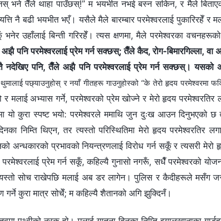
िनस् भने तैँले थाहा पाउँछस्!” म भयभीत नभई बस्‍न सकिन, र मैले बिता
त्यत्ति नै बढी भयभीत भएँ। यसैले मैले बारम्बार परमेश्‍वरलाई पुकारिरहेँ र मल
ँ भनेर उहाँलाई बिन्ती गरिरहेँ। त्यस क्षणमा, मैले परमेश्‍वरका वचनहरू
ले अझै पनि परमेश्‍वरलाई प्रेम गर्न सक्छस्; तैँले कैद, रोग-बिमारगिल्‍ला, वा
ै नदेखिए पनि, तैँले अझै पनि परमेश्‍वरलाई प्रेम गर्न सक्छस्। यसको अर्
(थुमालाई पछ्याउनुहोस् र नयाँ गीतहरू गाउनुहोस्को “के तेरो हृदय परमेश्‍वरमा फ
 मलाई अभ्यास गर्ने, परमेश्‍वरको प्रेम खोज्ने र मेरो हृदय परमेश्‍वरतिर ल
मा यो कुरा स्पष्ट भयो: परमेश्‍वरले ममाथि जुन दुःख आउन दिनुभएको छ 
नका निम्ति थिएन, तर त्यस्तो परिस्थितिमा मेरो हृदय परमेश्‍वरतिर ल
को अन्धकारको प्रभावको नियन्त्रणलाई विरोध गर्न सकूँ र त्यसरी मेरो ह
मेश्‍वरलाई प्रेम गर्न सकूँ, कहिल्यै गुनासो नगरूँ, सधैँ परमेश्‍वरको योजन
यस्तो सोच राखेपछि मलाई अब डर लागेन। पुलिस र कैदीहरूले मसँग जस्त
 गर्ने कुरा मात्र सोचेँ; म कहिल्यै शैतानको अगि झुक्दिनँ।
वमा पृथ्वीको नरक हो। मलाई यातना दिनका निम्ति झ्यालखानाका गार्डहर