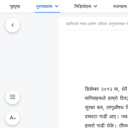
गृहपृष्ठ
पुस्तकहरू
भिडियोहरू
भजनहरू
ख्रीष्‍टको न्याय-आसन अघिका अनुभवात्मक ग
डिसेम्बर २०१२ मा, धेरै
मानिसहरूले हाम्रो विरु
सुरक्षा बल, लागूऔषध व
दसवटा गाडी आए। जब एक 
हाम्रो गाडी रोके। तीम