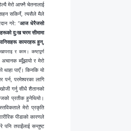
ल्यै मेरो आफ्नै चेतनालाई
सहन सकिनँ, त्यसैले मैले
रदान गरे: “
आज धेरैजसो
निसहरूको दु:ख चरम सीमामा
ा मानिसहरू कायरहरू हुन्,
खापराइ र काम। कष्टपूर्ण
अचानक ब्यूँझायो र मेरो
एको थाहा पाएँ। किनकि यो
 पर्न, परमेश्‍वरका लागि
 खोजी गर्नु सीधै शैतानको
 लाजको प्रतीक हुनेथियो।
ास्तविकताले मेरो प्रकृति
 शारीरिक पीडाको कारणले
े पनि तपाईंलाई सन्तुष्ट