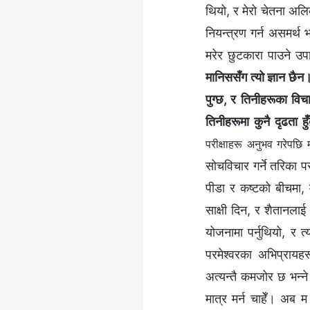
थियो, र मेरो चेतना अलिक
नियन्त्रण गर्न असमर्थ 
मरेर छुटकारा पाउने उपाय
मानिससँग त्यो ज्ञान छैन
पुग्छ, र तिनीहरूका विचा
तिनीहरूमा कुनै दृढता 
परीक्षाहरू अनुभव गरेपछि म
सोचविचार गर्ने तरिका प
पीडा र कष्टको बीचमा, म
साक्षी दिन, र शैतानलाई 
योजनामा पर्नुथियो, र त
परमेश्‍वरका अभिप्रायहरू
अत्यन्तै कमजोर छ भन्‍
मात्र मर्न चाहेँ। अब म