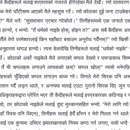
ले कैदीहरूले मलाई शत्रुताको नजरले हेरिरहेका मैले देखेँ। त्यो वातावरण
नक मेरो घाँटीसम्म आएको मैले महसुस गरें। त्यो कोठाका दुई जना टाउकेह
” मैले भनें: “सुसमाचार प्रचार गरेकोले।” तिनीहरूमध्ये एक जनाले 
 हान्यो, र भन्यो: “तँ धर्मको नाइके होस्, होइन त?” अरू सबै कैदीहरू असभ
 “तैँले तेरो परमेश्‍वरलाई किन यहाँबाट बचाउन अनुरोध गर्दैनस्?” त्यो खिस
नुहारमा थप्पड हान्यो। त्यस बेलादेखि तिनीहरूले मलाई “धर्मको नाइके”
्थे। कोठाको अर्को नाइकेले मैले लगाएको चप्पल देख्यो र घमन्डसाथ चिच्य
े तँ यी चप्पलहरू लगाउने लायकको छस्? चप्पल खोल्!” त्यसो भनेपछि
ीहरूको चुँडिएको चप्पल लगाउन बाध्य गरे। तिनले मेरो सिरक पनि अर
ातान गर्दै लड्न थाले, र अन्त्यमा मलाई एउटा पुरानो सिरक दिए जुन 
 अधिकृतहरूद्वारा प्रेरित भएर ती कैदीहरूले मलाई हरप्रकारका कठिनाइ र 
थ्यो, तर कोठाको नाइकेले मलाई दुष्ट मुस्कानसहित भन्यो: “मेरो लागि त्यो ब
हाँ स्विच पनि थिएन), तिनीहरू मलाई हेर्दै हाँस्न र मेरो गिल्ला गर्न था
ाई एक कुनामा उभिएर झ्यालखानाको नियम कण्ठ गर्न लगाए, यसो भन्दै धम्