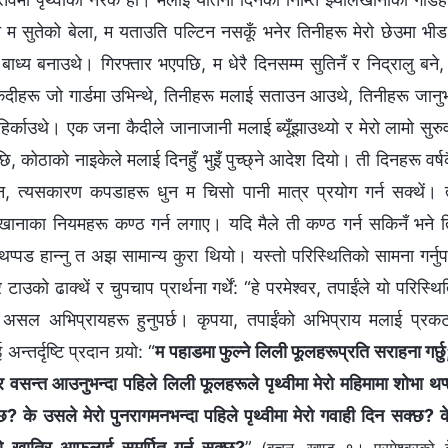
 म सुतेको बेला, म यताउति पल्टिन नसकूँ भनेर तिनीहरू मेरो छेउमा भीड
ाध्य बनाउथे। गिरफ्तार भएपछि, म धेरै दिनसम्म सुतिनँ र निद्रालु बने
ा कैदीहरू जो गार्डमा उभिन्थे, तिनीहरू मलाई सताउन आउथे, तिनीहरू जानुभन
हिर्काउथे। एक जना कैदीले जानाजानी मलाई ब्यूँझाउथ्यो र मेरो लामो सुर
, कोठाको नाइकेले मलाई दिनहुँ भुइँ पुच्छ्ने आदेश दियो। ती दिनहरू वर्ष
, त्यसकारण कपडाहरू धुन म चिसो पानी मात्र प्रयोग गर्न सक्थें। त
लखानाका नियमहरू कण्ठ गर्न लगाए। यदि मैले ती कण्ठ गर्न सकिनँ भने त
थप्पड हान्नु त अझ सामान्य कुरा थियो। यस्तो परिस्थितिको सामना गर्नुपर्द
 टाउको ढाक्थें र चुपचाप प्रार्थना गर्थें: “हे परमेश्‍वर, तपाईंले यो परिस
ा असल अभिप्रायहरू हुनुपर्छ। कृपया, तपाईंको अभिप्राय मलाई प्रकट गर
्तर्दृष्टि प्रदान गर्‍यो: “
म पहाडमा फुल्‍ने लिली फूलहरूप्रति सराहना गर्छ
 वसन्त आउनुभन्दा पहिले लिली फूलहरूले पृथ्वीमा मेरो महिमामा शोभा थप
छ? के उसले मेरो पुनरागमनभन्दा पहिले पृथ्वीमा मेरो गवाही दिन सक्छ?
ो खातिर आफूलाई समर्पित गर्न सक्छ?
”