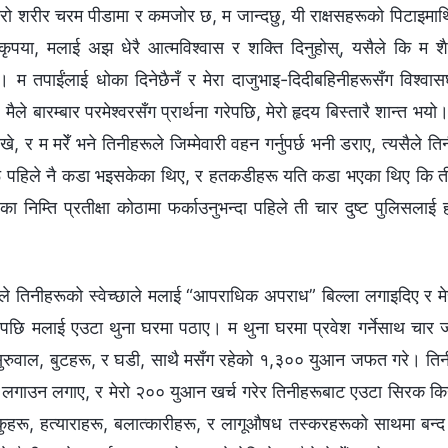
 मेरो शरीर चरम पीडामा र कमजोर छ, म जान्दछु, यी राक्षसहरूको पिटाइमाथि 
ृपया, मलाई अझ धेरै आत्मविश्‍वास र शक्ति दिनुहोस्, यसैले कि म 
ँ। म तपाईंलाई धोका दिनेछैनँ र मेरा दाजुभाइ-दिदीबहिनीहरूसँग विश्‍वासघा
े बारम्बार परमेश्‍वरसँग प्रार्थना गरेपछि, मेरो हृदय बिस्तारै शान्त भयो। 
खे, र म मरेँ भने तिनीहरूले जिम्मेवारी वहन गर्नुपर्छ भनी डराए, त्यसैले 
ू पहिले नै कडा भइसकेका थिए, र हतकडीहरू यति कडा भएका थिए कि ती ख
 निम्ति प्रतीक्षा कोठामा फर्काउनुभन्दा पहिले ती चार दुष्ट पुलिसलाई
ले तिनीहरूको स्वेच्छाले मलाई “आपराधिक अपराध” बिल्‍ला लगाइदिए र मे
सपछि मलाई एउटा थुना घरमा पठाए। म थुना घरमा प्रवेश गर्नेसाथ चार
सुरुवाल, बुटहरू, र घडी, साथै मसँग रहेको १,३०० युआन जफत गरे। ति
 लगाउन लगाए, र मेरो २०० युआन खर्च गरेर तिनीहरूबाट एउटा सिरक कि
ुहरू, हत्याराहरू, बलात्कारीहरू, र लागूऔषध तस्करहरूको साथमा बन्द