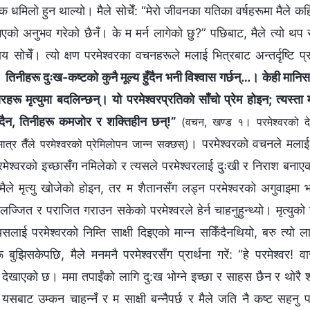
 धमिलो हुन थाल्यो। मैले सोचेँ: “मेरो जीवनका यतिका वर्षहरूमा मैले कहि
भएको अनुभव गरेको छैनँ। के म मर्न लागेको छु?” पछिबाट, मैले त्यो थप 
 सोचेँ। त्यो क्षण परमेश्‍वरका वचनहरूले मलाई भित्रबाट अन्तर्दृष्टि प्
। तिनीहरू दुःख-कष्टको कुनै मूल्य हुँदैन भनी विश्‍वास गर्छन्…। केही मा
रहरू मृत्युमा बदलिन्छन्। यो परमेश्‍वरप्रतिको साँचो प्रेम होइन; त्यस्त
हुँदैन, तिनीहरू कमजोर र शक्तिहीन छन्!”
(वचन, खण्ड १। परमेश्‍वरको दे
। परमेश्‍वरको वचनले मलाई 
ात्र तैँले परमेश्‍वरको प्रेमिलोपन जान्न सक्छस्)
रमेश्‍वरको इच्छासँग नमिलेको र त्यसले परमेश्‍वरलाई दुःखी र निराश बना
ैले मृत्यु खोजेको होइन, तर म शैतानसँग लड्न परमेश्‍वरको अगुवाइमा भर
लज्जित र पराजित गराउन सकेको परमेश्‍वरले हेर्न चाहनुहुन्थ्यो। मृत्युको
्यसलाई परमेश्‍वरको निम्ति साक्षी दिइएको मान्न सकिँदैनथियो, बरु त्यो
 बुझिसकेपछि, मैले मनमनै परमेश्‍वरसँग प्रार्थना गरें: “हे परमेश्‍वर! व
ने देखाएको छ। ममा तपाईंको लागि दु:ख भोग्ने इच्छा र साहस छैन र थोरै
 यसबाट उम्कन चाहन्नँ र म साक्षी बन्नैपर्छ र मैले जति नै कष्ट सहनु पर