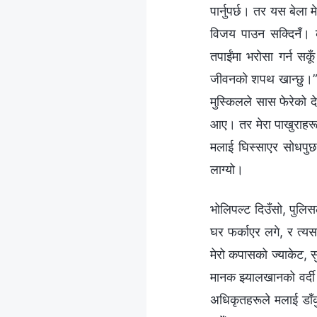
पार्नुपर्छ। तर यस बेला
विजय पाउन सक्दिनँ। क
तपाईंमा भरोसा गर्न सकू
जीवनको शपथ खान्छु।” मैल
मुस्किलले सास फेरेको दे
आए। तर मेरा पाखुराहर
मलाई घिस्साएर सोधपुछका
लाग्यो।
भोलिपल्ट दिउँसो, पुलिस
घर फर्काएर लगे, र त्य
मेरो कपासको ज्याकेट, 
मानक झ्यालखानको वर्दी
अधिकृतहरूले मलाई डाँक