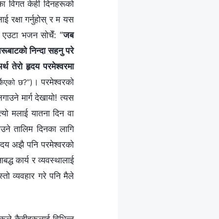
एका विगत केही दिनहरूको
ाई रक्षा गर्नुहोस् र म यस
को एउटा भजन सोचेँ: “
जब
 अरूबाटको निन्दा सहनु परे
थ तेरो हृदय परमेश्‍वरमा
। परमेश्‍वरको
र्किएको छ?”)
गाउने मार्ग देखायो! त्यस
त्यो मलाई यातना दिन वा
गाउने तालिम दिनका लागि
ृदय अझै पनि परमेश्‍वरको
ाबद्ध कार्य र व्यवस्थालाई
ो व्यवहार गरे पनि मैले
ूले कैदीहरूलाई विभिन्न