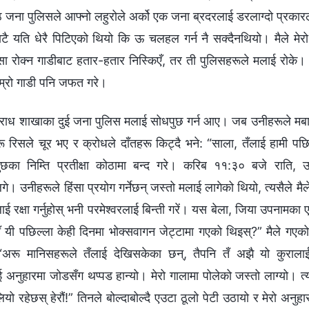
ठ जना पुलिसले आफ्‍नो लहुरोले अर्को एक जना ब्रदरलाई डरलाग्दो प्रकारले
बाटै यति धेरै पिटिएको थियो कि ऊ चलहल गर्न नै सक्दैनथियो। मैले मेर
सा रोक्न गाडीबाट हतार-हतार निस्किएँ, तर ती पुलिसहरूले मलाई रोके।
ाम्रो गाडी पनि जफत गरे।
अपराध शाखाका दुई जना पुलिस मलाई सोधपुछ गर्न आए। जब उनीहरूले मबा
हरू रिसले चूर भए र क्रोधले दाँतहरू किट्दै भने: “साला, तँलाई हामी पछि
छका निम्ति प्रतीक्षा कोठामा बन्द गरे। करिब ११:३० बजे राति, 
गे। उनीहरूले हिंसा प्रयोग गर्नेछन् जस्तो मलाई लागेको थियो, त्यसैले मैले 
ै, मलाई रक्षा गर्नुहोस् भनी परमेश्‍वरलाई बिन्ती गरें। यस बेला, जिया उपना
ँ यी पछिल्ला केही दिनमा भोक्सवागन जेट्टामा गएको थिइस्?” मैले गएको
: “अरू मानिसहरूले तँलाई देखिसकेका छन्, तैपनि तँ अझै यो कुरालाई 
अनुहारमा जोडसँग थप्पड हान्यो। मेरो गालामा पोलेको जस्तो लाग्यो। त्
ियो रहेछस् हेरौं!” तिनले बोल्दाबोल्दै एउटा ठूलो पेटी उठायो र मेरो अनुह