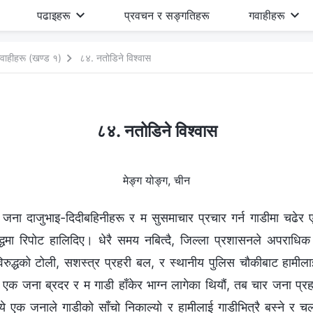
पढाइहरू
प्रवचन र सङ्गतिहरू
गवाहीहरू
वाहीहरू (खण्ड १)
८४. नतोडिने विश्‍वास
८४. नतोडिने विश्‍वास
मेङ्ग योङ्ग, चीन
 जना दाजुभाइ-दिदीबहिनीहरू र म सुसमाचार प्रचार गर्न गाडीमा चढेर एउ
द्धमा रिपोट हालिदिए। धेरै समय नबित्दै, जिल्ला प्रशासनले अपराधिक प
िरुद्धको टोली, सशस्त्र प्रहरी बल, र स्थानीय पुलिस चौकीबाट हामीलाई
जना ब्रदर र म गाडी हाँकेर भाग्न लागेका थियौं, तब चार जना प्रहर
ध्ये एक जनाले गाडीको साँचो निकाल्यो र हामीलाई गाडीभित्रै बस्ने र 