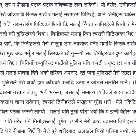
छैन, तर म पीडामा पटक-पटक नचिच्च्याइ रहन सकिनँ। यो देखेर, उनीहरूले 
 मेरो जीउमाथि सिरक राखे र मलाई नराम्ररी पिटिरहे, अनि तिनीहरू थाकेर स
ई यति नराम्रोसँग पिटिएको थियो कि मलाई रिँगटा लागिरहेको थियो र मेरा
स्तो गरी दुखिरहेको थियो। तिनीहरूले मलाई किन त्यसरी पिटिरहेका थिए भन्
ा पाएँ, कि तिनीहरूले मेरो मासुमा डाम नबसोस् भनेर ममाथि सिरक रा
रो मुख बन्द गर्नु र मलाई सिरकले छोप्नु—यो सब तिनीहरूका दुष्ट कार्यहर
ार्य थिए। चिनियाँ कम्युनिस्ट पार्टीको पुलिस यति कपटी र दुष्ट छ! जब
ले मलाई यातना दिने अर्को तरिका अपनाए: दुई जना पुलिसले मेरो एउटा ह
ा पुलिसले मेरो अर्को हात काँधको पछाडि उठाए र जोडले तलतिर ताने। 
ढाडमा तरवार बोक्नु” भनी भन्छन्, जसलाई सामान्य व्यक्तिले सहन सक्दैन
 एकसाथ तान्न सकेनन्, त्यसैले तिनीहरूले पाखुरामा घुँडा धसे। मैले “किट
ुरा चिरा परेको जस्तो लाग्यो। मलाई यति ठूलो पीडा भयो कि म झन्डै बेहोस भए
 यति गरेर पनि तिनीहरूलाई पुगेन, त्यसैले मेरो कष्ट बढाउन तिनीहरूले 
 धेरै पीडामा थिएँ कि मेरो पूरै शरीरबाट खलखल चिसो पसिना बग्यो, म