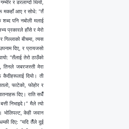
 गम्भीर र डरलाग्दो थियो,
रू मकहाँ आए र सोधे: “तँ
एक शब्द पनि नबोली मलाई
्य प्रकारले हाँसे र मेरो
ी र गिल्लाको बीचमा, त्यस
 उपनाम दिए, र प्रायजसो
ायो: “तँलाई तेरो ठाउँको
, तिनले जबरजस्ती मेरा
ू कैदीहरूलाई दियो। ती
पातलो, फाटेको, फोहोर र
यातनाहरू दिए। राति सधैँ
त्ती निभाइदे।” मैले त्यो
ले। भोलिपल्ट, केही जवान
की दिए: “यदि तैँले दुई