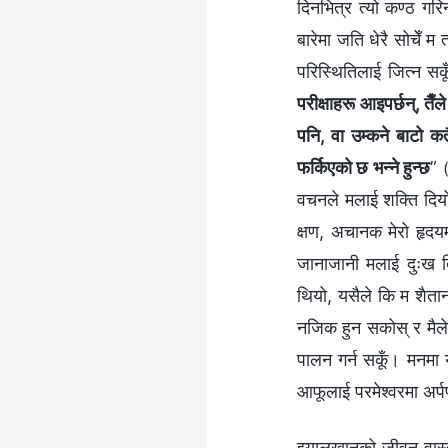
दिनभित्र त्यो कण्ठ गर
बारेमा जति धेरै सोचेँ म 
परिस्थितिलाई जित्न सकू
परीक्षाहरू आइपर्छन्, तैँ
पनि, वा उम्कने बाटो कत
फर्किएको छ भन्‍ने हुन्छ
”
वचनले मलाई शक्ति दियो र
क्षण, अचानक मेरो हृदय
जानाजानी मलाई दुःख दि
थियो, यसैले कि म शैतान
नजिक हुन सकोस् र मैले पर
पालन गर्न सकूँ। मनमा 
आफूलाई परमेश्‍वरमा अर्पण
झ्यालखानको जीवन वास्त