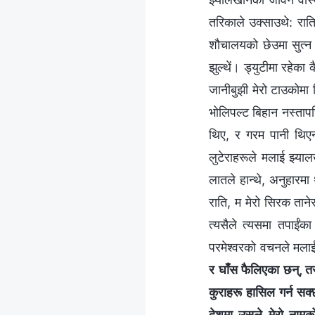
तरिकाले उक्साउथे: राति
शौचालयको छेउमा सुत्न ब
झुल्थें। ड्युटीमा रहेक
जानीबुझी मेरो टाउकोमा 
भोलिपल्ट बिहान नस्तापछि
थिए, र गरम पानी थिएन
लुटेराहरूले मलाई झ्या
लातले हान्थे, अनुहारमा 
राति, म मेरो सिरक तानेर
त्यसैले त्यसमा तपाईंक
परमेश्‍वरको वचनले मलाई अन
र घाँस फैलिएका छन्, तर
कुराहरू हासिल गर्न सक्
देशमा उसले मेरो नामक