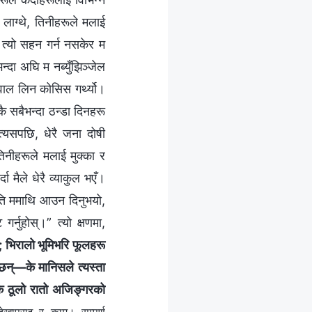
 लाग्थे, तिनीहरूले मलाई
, त्यो सहन गर्न नसकेर म
्दा अघि म नब्युँझिञ्जेल
ुवाल लिन कोसिस गर्थ्यो।
कै सबैभन्दा ठन्डा दिनहरू
्यसपछि, धेरै जना दोषी
िनीहरूले मलाई मुक्का र
ा मैले धेरै व्याकुल भएँ।
्थिति ममाथि आउन दिनुभयो,
्नुहोस्।” त्यो क्षणमा,
ु; भिरालो भूमिभरि फूलहरू
्छन्—के मानिसले त्यस्ता
 के ठूलो रातो अजिङ्गरको