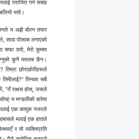
ानलाई पराजित गर्न सक्छ
अझ बलियो भयो।
िनले म अझै बोल्न तयार
इले, सादा पोसाक लगाएको
सफा गर्‍यो, मेरो कुममा
ोग्नुको कुनै मतलब छैन।
 तिम्रा छोराछोरीहरूले
 छ तिमीलाई?” तिनका सबै
ें, “तँ राक्षस होस्, जसले
सोच्! म मण्डलीको बारेमा
ले मलाई एक कामुक नजरले
ो बदमासले मलाई एक हातले
्याएँ र यो व्यक्तिप्रति
बगे। मैले क्रोधित नजरले