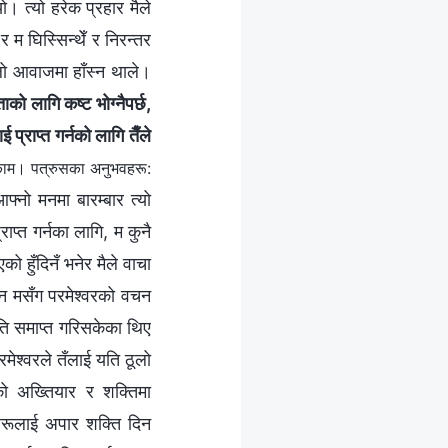
ो। त्यो हरेक प्रहार मैले
 म घिस्‍सिन्थेँ र निरन्तर
ूलो आवाजमा हाँस्न थाले।
ताको लागि कष्ट भोग्‍नैपर्छ,
प्राप्त गर्नको लागि तैँले
काम। पत्रुसका अनुभवहरू:
फ्नो मनमा बारम्बार त्यो
राप्त गर्नका लागि, म कुनै
को हुँदिनँ भनेर मैले वाचा
िन मसँग परमेश्‍वरको वचन
ति समाप्त गरिसकेका थिए
ेश्‍वरले तँलाई यति ठूलो
को अख्तियार र शक्तिमा
सहरूलाई अपार शक्ति दिन