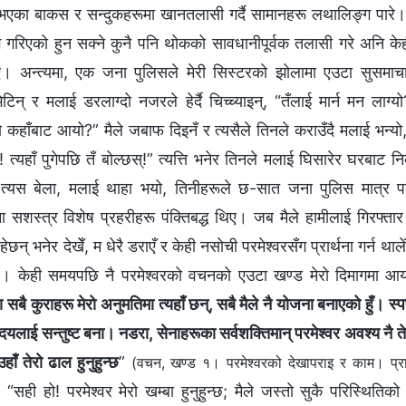
 भएका बाकस र सन्दुकहरूमा खानतलासी गर्दै सामानहरू लथालिङ्ग पारे
गरिएको हुन सक्ने कुनै पनि थोकको सावधानीपूर्वक तलासी गरे अनि केह
ए। अन्त्यमा, एक जना पुलिसले मेरी सिस्टरको झोलामा एउटा सुसमाचारक
िन् र मलाई डरलाग्दो नजरले हेर्दै चिच्च्याइन्, “तँलाई मार्न मन लाग्
कहाँबाट आयो?” मैले जबाफ दिइनँ र त्यसैले तिनले कराउँदै मलाई भन्यो, “
ड्! त्यहाँ पुगेपछि तँ बोल्छस्!” त्यत्ति भनेर तिनले मलाई घिसारेर घरबाट
। त्यस बेला, मलाई थाहा भयो, तिनीहरूले छ-सात जना पुलिस मात्र
ा सशस्त्र विशेष प्रहरीहरू पंक्तिबद्ध थिए। जब मैले हामीलाई गिरफ्तार 
न् भनेर देखेँ, म धेरै डराएँ र केही नसोची परमेश्‍वरसँग प्रार्थना गर्न थालें
रें। केही समयपछि नै परमेश्‍वरको वचनको एउटा खण्ड मेरो दिमागमा आय
बै कुराहरू मेरो अनुमतिमा त्यहाँ छन्, सबै मैले नै योजना बनाएको हुँ। स्पष्
यलाई सन्तुष्ट बना। नडरा, सेनाहरूका सर्वशक्तिमान्‌ परमेश्‍वर अवश्य नै ते
ाँ तेरो ढाल हुनुहुन्छ
”
(वचन, खण्ड १। परमेश्‍वरको देखापराइ र काम। प्रारम
, “सही हो! परमेश्‍वर मेरो खम्बा हुनुहुन्छ; मैले जस्तो सुकै परिस्थितिक