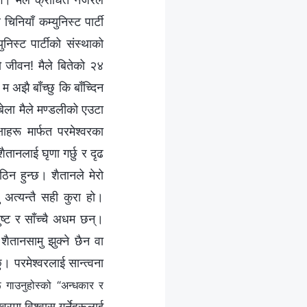
िनियाँ कम्युनिस्ट पार्टी
निस्ट पार्टीको संस्थाको
ो जीवन! मैले बितेको २४
अझै बाँच्छु कि बाँच्‍दिन
ेला मैले मण्डलीको एउटा
रू मार्फत परमेश्‍वरका
तानलाई घृणा गर्छु र दृढ
कठिन हुन्छ। शैतानले मेरो
्नु अत्यन्तै सही कुरा हो।
ुष्ट र साँच्‍चै अधम छन्।
शैतानसामु झुक्ने छैन वा
 परमेश्‍वरलाई सान्त्वना
ू गाउनुहोस्को “अन्धकार र
वरमा विश्‍वास गर्नेहरूलाई