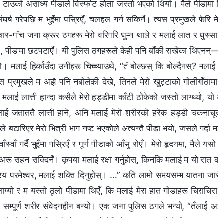
रो टाउको असाध्य पीडाले विस्फोट होला जस्तो भएको थियो। मैले पीडामा चि
घर्ष गरेपछि म भुइँमा पस्रिएँ, चलहल गर्न सकिनँ। त्यस प्रमुखले फेरि
ार-पाँच जना क्रूर ठगहरू मेरो वरिपरि घुम्न थाले र मलाई लात र घुस्सा ह
 पीडामा छटपटाएँ। यी पुलिस ठगहरूले केही पनि बाँकी राखेका थिएनन्—प्र
 मलाई हिर्काउँदा उनीहरू चिच्च्याउथे, “तँ बोल्छस् कि बोल्दैनस्? मलाई ल
यस प्रमुखले म अझै पनि नबोलेकी देखे, तिनले मेरो खुट्टाको गोलीगाँठाम
लाई लात्ती हान्दा कसैले मेरो हड्डीमा काँटी ठोकेको जस्तो लाग्थ्यो, यो
लाई जताततै लात्ती हाने, अनि मलाई मेरो शरीरको हरेक हड्डी चकनाचूर
 बटारिएर मेरो भित्री भाग नष्ट भएकोले अत्यन्तै पीडा भयो, जसले गर्दा म
्वाँ गर्दै भुइँमा पस्रिएँ र पूर्ण पीडाको आँसु रोएँ। मेरो हृदयमा, मैले यसो भ
 अरू सहन सक्दिनँ। कृपया मलाई रक्षा गर्नुहोस्, किनकि मलाई म यो रात
रिय परमेश्‍वर, मलाई शक्ति दिनुहोस्। …” कति लामो समयसम्‍म यातना जा
लाग्यो र म यस्तो ठूलो पीडामा थिएँ, कि मलाई मेरा हात गोडाहरू चिराचि
सम्पूर्ण शरीर संवेदनहीन बन्यो। एक जना पुलिस ठगले भन्यो, “तँलाई 