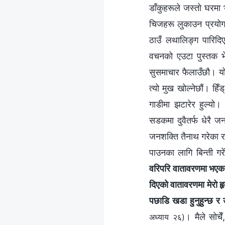
डाँकुहरूले जस्तो घरमा
चिजहरू लुकाउन प्रयोग 
ठाउँ लथालिङ्ग पारिदि
वचनको एउटा पुस्तक भेट
सुसमाचार फैलाउँछौ। यो 
त्यो मुख खोल्नेछौं। हिँ
गाडीमा झटारेर हुल्यो
सडकमा दुवैतर्फ धेरै जन
जनशक्ति तैनाथ गरेका रहेछ
पाउनका लागि बिन्ती ग
वरिपरि वातावरणमा भएका स
दिएको वातावरणमा मेरो हृद
पछाडि खडा हुनुहुन्छ र उह
। मैले सोचेँ
अध्याय २६)