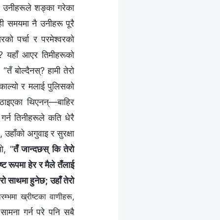
। उनीहरूले शङ्का गरेका
ी समयमा नै उनीहरू पूरै
ो पर्चा र परमेश्‍वरको
यो? यहाँ आएर तिमीहरूको
तँ बोल्दैनस्? हामी तेरो
 निकाल्यो र मलाई पुलिसको
 पठाइएका थिएनन्—बाहिर
गर्न तिनीहरूले कति धेरै
, उहाँको अगुवाइ र सुरक्षा
ो, “
तँ जान्दछस् कि तेरो
ट रूपमा हेर र मैले तँलाई
रो साथमा हुनेछ; उहाँ तेरो
्‍भमा ख्रीष्‍टका वाणीहरू,
ो सामना गर्न परे पनि सबै