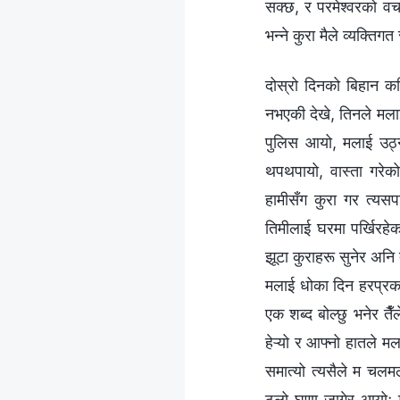
सक्छ, र परमेश्‍वरको व
भन्ने कुरा मैले व्यक्ति
दोस्रो दिनको बिहान क
नभएकी देखे, तिनले मला
पुलिस आयो, मलाई उठ्न 
थपथपायो, वास्ता गरेको
हामीसँग कुरा गर त्यस
तिमीलाई घरमा पर्खिरहे
झूटा कुराहरू सुनेर अनि त
मलाई धोका दिन हरप्रकार
एक शब्द बोल्छु भनेर त
हेऱ्यो र आफ्नो हातले म
समात्यो त्यसैले म चलमल
ठूलो घृणा जागेर आयो; म