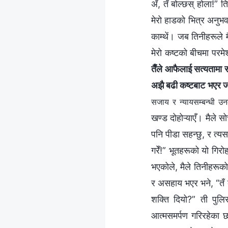
अँ, तँ बोल्छस् होला!” त
मेरो हाडको भित्र अनुभव ग
काम्थें। जब तिनीहरूले 
मेरो कष्टको बीचमा परमे
तैँले आफैलाई सत्यतामा सम
अझै बढी कष्टबाट भएर जानैप
सजाय र न्यायसम्‍बन्धी उन
खण्ड दोहोऱ्याएँ। मैले सो
पनि पीडा सहन्छु, र त्यसक
गरेँ!” भूतहरूको यो गिर
भएकोले, मैले तिनीहरूक
र असहाय भएर भने, “तँ क
शक्ति दियो?” ती पुलि
आत्मसमर्पण गरिरहेका छ