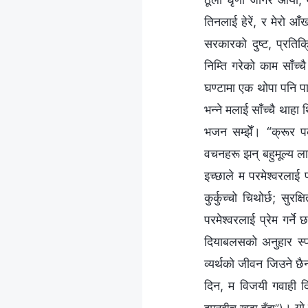
तिनलाई हेरें, र मेरो आँ
सरकारको दुष्ट, प्रतिक्
निम्ति गरेको काम साँच
घण्टामा एक थोपा पनि पान
भन्‍ने मलाई साँच्चै थ
भजन सम्झेँ। “क्रूर प
वचनहरू झन् बहुमूल्‍य ल
इच्‍छाले म परमेश्‍वरलाई
कुर्कुच्‍चो चिथोर्छ; सुर
परमेश्‍वरलाई प्रेम गर्न
दियाबलसको अनुहार स्पष्
व्यर्थको जीवन जिउने छै
दिन, म विजयी गवाही दि
। यो 