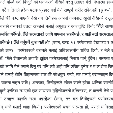
िनले बोल्दै गर्दा बिजुलीको घनजस्तो देखिने वस्तु उठाएर मेरो निधारमा हान्य
रेँ र तिनले हरेक पटक प्रहार गर्दा मेरो सम्पूर्ण शरीर संवेदनहीन हुन्थ्यो, र
मैले धेरै कष्ट पाएकी देखे तब तिनीहरू आफ्नो कामबाट खुसी देखिन्थे र ठ
श्‍वरको वचनको एउटा खण्डले मलाई अगुवाइ र अन्तर्दृष्टि दियो: “
तैँले सत्य
र्पित गर्नैपर्छ, तैँले सत्यताको लागि अपमान सहनैपर्छ, र अझै बढी सत्यतालाई 
र्छ। तैँले गर्नुपर्ने कुरा यही हो
”
(वचन, खण्ड १। परमेश्‍वरको देखापराइ र 
। परमेश्‍वरको वचनले मलाई अविश्‍वसनीय शक्ति दियो, र मैले आ
को ज्ञान)
चेँ: “मैले शैतानको अगाडि झुकेर परमेश्‍वरलाई निराश पार्नु हुँदैन। सत्यता प्
ो लागि मैले ज्यानै दिनु परे पनि त्यो अझै पनि उचित हुनेछ र म व्यर्थमा जिए
ोहले मलाई भोलि बिहानसम्म रातभरि सोधपुछ गऱ्यो, तर मलाई प्रोत्साहन द
ो यातना सहन सकेँ। अन्त्यमा, तिनीहरूले सोच्न सक्ने हरेक अन्तिम रणनी
ुनै प्रतिभा नभएको एक साधारण गृहिणीजस्ती देखिन्छस्, त कसरी तेरो परम
स ठगहरू मप्रति नरम भइरहेका छैनन्, तर बरु तिनीहरूले परमेश्‍वर
न् भन्‍ने मलाई थाहा थियो। परमेश्‍वरको वचन सत्यता हो, यसले मानि