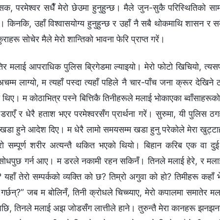
सक, परमेश्‍वर सधैँ मेरो छेउमा हुनुहुन्छ। मैले जुन-सुकै परिस्थितिको सा
। किनकि, उहाँ विश्‍वासयोग्य हुनुहुन्छ र उहाँ नै सबै थोकमाथि शासन र सबै
कुराहरू सोचेर मैले मेरो शान्तिको भावना फेरि प्राप्त गरें।
िर मलाई आपराधिक पुलिस ब्रिगेडमा ल्याइयो। मेरो फोटो खिचियो, त्य
्म लाग्यो, म त्यहाँ पस्दा त्यहाँ पहिले नै चार-पाँच जना क्रूर देखि
का थिए। म कोठाभित्र पस्ने बित्तिकै तिनीहरूले मलाई भोकाएका ब्वाँसाहरूको
 डराएँ र धेरै हताश भएर परमेश्‍वरसँग प्रार्थना गरें। सुरुमा, यी पुलिस
खडा हुने आदेश दिए। म धेरै लामो समयसम्म खडा हुनु परेकोले मेरा खुट्टाह
मेरो सम्पूर्ण शरीर अत्यन्तै थकित भएको थियो। बिहान करिब एक वा द
 सोधपुछ गर्न आए। म डरले नकामी रहन सकिनँ। तिनले मलाई हेरे, र मलाई क
 यहाँ तेरो सम्पर्कको व्यक्ति को छ? तिम्रो अगुवा को हो? तिमीहरू कहाँ भ
गर्छन्?” जब म बोलिनँ, तिनी क्रोधले चिच्च्याए, मेरो कपालमा समातेर मल
पछि, तिनले मलाई अझ जोडसँग लात्तीले हाने। तुरुन्तै मेरा कानहरू झनझना