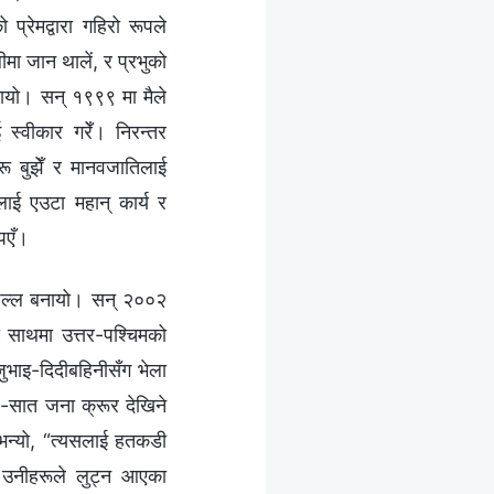
 प्रेमद्वारा गहिरो रूपले
ीमा जान थालें, र प्रभुको
्यायो। सन् १९९९ मा मैले
 स्वीकार गरेँ। निरन्तर
रू बुझेँ र मानवजातिलाई
कलाई एउटा महान् कार्य र
िएँ।
ाछुल्ल बनायो। सन् २००२
ो साथमा उत्तर-पश्चिमको
जुभाइ-दिदीबहिनीसँग भेला
छ-सात जना क्रूर देखिने
 भन्यो, “त्यसलाई हतकडी
ा उनीहरूले लुट्न आएका