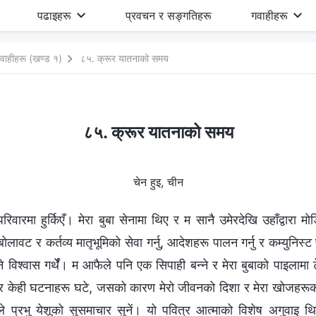
पढाइहरू
प्रवचन र सङ्गतिहरू
गवाहीहरू
वाहीहरू (खण्ड १)
८५. क्रूर यातनाको समय
८५. क्रूर यातनाको समय
चेन हुइ, चीन
ारमा हुर्किएँ। मेरा बुबा सेनामा थिए र म सानै उमेरदेखि उहाँद्वारा 
लावट र कर्तव्य मातृभूमिको सेवा गर्नु, आदेशहरू पालन गर्नु र कम्युनिस्ट
भन्‍ने विश्‍वास गर्थेँ। म आफैले पनि एक सिपाही बन्ने र मेरा बुबाको पाइलामा ट
ा र केही घटनाहरू घटे, जसको कारण मेरो जीवनको दिशा र मेरा खोजहरूको 
 प्रभु येशूको सुसमाचार सुनें। यो पवित्र आत्माको विशेष अगुवाइ थ