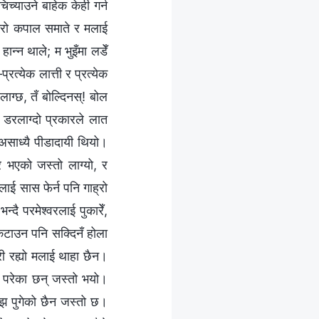
च्याउने बाहेक केही गर्न
 मेरो कपाल समाते र मलाई
ान्न थाले; म भुइँमा लडेँ
त्येक लात्ती र प्रत्येक
ाग्छ, तँ बोल्दिनस्! बोल
ा डरलाग्दो प्रकारले लात
 असाध्यै पीडादायी थियो।
 भएको जस्तो लाग्यो, र
लाई सास फेर्न पनि गाह्रो
न्दै परमेश्‍वरलाई पुकारेँ,
 कटाउन पनि सक्दिनँ होला
री रह्यो मलाई थाहा छैन।
रा परेका छन् जस्तो भयो।
अझ पुगेको छैन जस्तो छ।