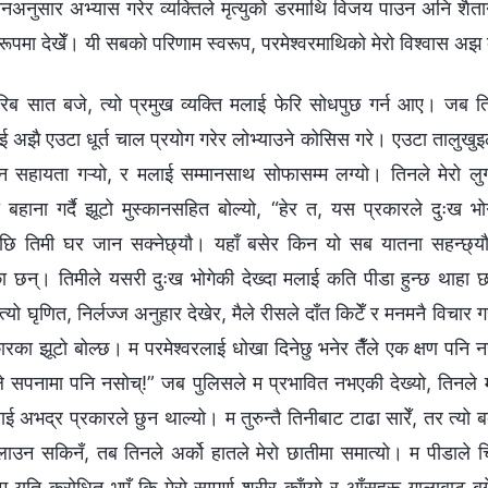
चनअनुसार अभ्यास गरेर व्यक्तिले मृत्युको डरमाथि विजय पाउन अनि शैत
गत रूपमा देखेँ। यी सबको परिणाम स्वरूप, परमेश्‍वरमाथिको मेरो विश्‍वास 
रिब सात बजे, त्यो प्रमुख व्यक्ति मलाई फेरि सोधपुछ गर्न आए। जब त
ई अझै एउटा धूर्त चाल प्रयोग गरेर लोभ्याउने कोसिस गरे। एउटा तालुखु
सहायता गऱ्यो, र मलाई सम्मानसाथ सोफासम्म लग्यो। तिनले मेरो लुगा 
 बहाना गर्दै झूटो मुस्कानसहित बोल्यो, “हेर त, यस प्रकारले दुःख भ
पछि तिमी घर जान सक्नेछ्यौ। यहाँ बसेर किन यो सब यातना सहन्छ्यौ?
का छन्। तिमीले यसरी दुःख भोगेकी देख्दा मलाई कति पीडा हुन्छ थाहा
्यो घृणित, निर्लज्ज अनुहार देखेर, मैले रीसले दाँत किटेँ र मनमनै विचार गर
का झूटो बोल्छ। म परमेश्‍वरलाई धोखा दिनेछु भनेर तैँले एक क्षण पनि न
ैँले सपनामा पनि नसोच्!” जब पुलिसले म प्रभावित नभएकी देख्यो, तिन
लाई अभद्र प्रकारले छुन थाल्यो। म तुरुन्तै तिनीबाट टाढा सारेँ, तर त्य
ाउन सकिनँ, तब तिनले अर्को हातले मेरो छातीमा समात्यो। म पीडाले चिच्च
 यति क्रोधित भएँ कि मेरो सम्पूर्ण शरीर काँप्यो र आँसुहरू गालाबाट 