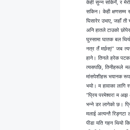
केही सुन्न सकिनँ, र मे
सकिन। केही क्षणसम्म सं
घिसारेर उभाए, जहाँ ती च
अनि हातले टाउको छोपेर,
घुस्सामा घातक बल थियो।
नत्र तँ मर्छस्!” जब त्
हाने। तिनले हरेक पटक म
त्यसपछि, तिनीहरूले म
मांसपेशीहरू भयानक रूपले
भयो। म हावाका लागि स्वाँस
“प्रिय परमेश्‍वर! म अझ
भन्‍ने डर लागेको छ। प्
मलाई अत्यन्तै रिङ्गटा 
पीडा यति गहन थियो कि 