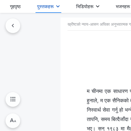
गृहपृष्ठ
पुस्तकहरू
भिडियोहरू
भजनहरू
ख्रीष्‍टको न्याय-आसन अघिका अनुभवात्मक ग
म चीनमा एक साधारण परिव
हुनाले, म एक सैनिकको बो
निस्वार्थ सेवा गर्नु हो 
तापनि, समय बित्दैजाँद
भए। सन् १९८३ मा मैले