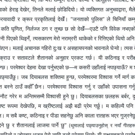
खाको हेराइ देखेर, तिनले मलाई छोडिदियो। यो व्यक्तिगत अनुभवद्वारा, मैले च
रियावादी र क्रूर प्रकृतिलाई देखेँ। “जनताको पुलिस” ले चिनियाँ कम्यु
्चै कति घृणित, निर्लज्ज ठग र तुच्छ छ सो देखेँ—एउटै पनि विवेक नभएक
ी पिएको थिइनँ, त्यसकारण मेरो नराम्ररी थाकेको र रित्तिएको थियो अनि म 
ाहा थिएन। मलाई अचानक गहिरो दु:ख र असहायपनको भावनाले घेऱ्यो। त्यस ब
क्राउ र सतावटले शैतानको अनुहार प्रकट गर्छ। यी कठिनाइ र परीक्षाह
ाग्छ। परमेश्‍वर देहमा देखा पर्नुभएको छ—म कसरी उहाँलाई नपछ्याऊँ? म शै
 पछ्याउँछु। जब दियाबलस शक्तिमा हुन्छ, परमेश्‍वरमा विश्‍वास गर्ने मार्ग 
क्षित बस्‍ने ठाउँ कहीँ छैन। परमेश्‍वरमा विश्‍वास गर्नु र उहाँको उपासना गर
े छनौट गरेर म अन्तिमसम्‍मै विश्‍वासी हुने छु। दियाबलसका छलहरू बर्बर, द
ट रूपमा देखेपछि, म ख्रीष्‍टलाई अझै बढी प्रेम गर्छु। म कहिल्यै पनि 
न। म सबै कष्ट, कठिनाइ र पीडा सहनेछु अनि काला रातहरू भएर गुज्रनेछु।
ने छु र शैतानलाई लाजमा पार्ने छु”
(थुमालाई पछ्याउनुहोस् र नयाँ गीतहर
सुरिलो र जोरदार भजन मेरो लागि ठूलो प्रेरणा थियो: यी राक्षसहरूले परमेश्‍