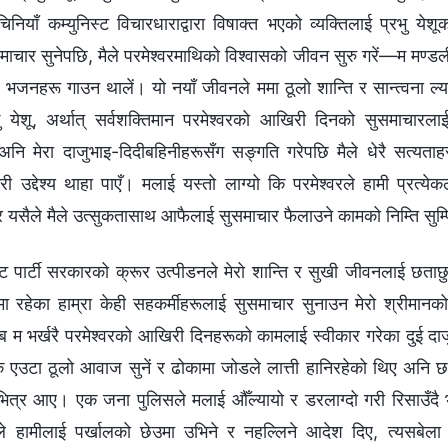
ियाँ कम्युनिस्ट विचारधाराद्वारा विषाक्त भएको व्यक्तिलाई प्रभु येशूको
ाचार सुनेपछि, मैले परमेश्‍वरमाथिको विश्‍वासको जीवन सुरु गरें—म मण्डल
्न र भजनहरू गाउन थालें। यो नयाँ जीवनले ममा ठूलो शान्ति र सान्त्वना ल
 येशू, अर्थात् सर्वशक्तिमान परमेश्‍वरको आखिरी दिनको सुसमाचारलाई
अनि मेरा दाजुभाइ-दिदीबहिनीहरूसँग सङ्गति गरेपछि मैले धेरै सत्यताह
री उद्देश्य थाहा पाएँ। मलाई यस्तो लाग्यो कि परमेश्‍वरले हामी प्रत्ये
 र यसैले मैले उत्सुकतासाथ आफैलाई सुसमाचार फैलाउने कामको निम्ति सुम्प
िस्ट पार्टी सरकारको क्रूर उत्पीडनले मेरो शान्ति र सुखी जीवनलाई छत
ुमा रहेका हाम्रा केही सहकर्मीहरूलाई सुसमाचार सुनाउन मेरो श्रीमानक
ब म भर्खरै परमेश्‍वरको आखिरी दिनहरूको कामलाई स्वीकार गरेका दुई दा
 एउटा ठूलो आवाज सुनें र ढोकामा जोडले लात्ती हानिरहेको थिए अनि 
भित्र आए। एक जना पुलिसले मलाई औँल्यायो र डरलाग्दो गरी रिसाउँदै
े हामीलाई पर्खालको छेउमा उभिने र नहल्लिने आदेश दिए, त्यसबेल