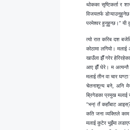
थोकका सृष्टिकर्ता र शा
विजयतर्फ डोऱ्याउनुहुनेछ
परमेश्‍वर हुनुहुन्छ।” यी 
त्यो रात करिब दश बजेत
कोठामा लगियो। मलाई अचम
खाउँला झैँ गरेर हेरिरहे
आए झैँ घेरे। म अत्यन्तै
मलाई तीन वा चार घण्टा 
चेतनाशून्य बने, अनि 
ब्रिगेडका प्रमुख मलाई
“भन्! तँ कहाँबाट आइस्?
कति जना व्यक्तिले काम 
मलाई कुटेर भुइँमा लडाए