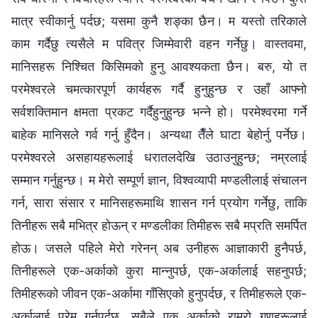
मात्र स्वीकार्नु पर्दछ; यसमा कुनै शङ्का छैन। म यस्तो तरिकाले
काम गर्दैछु त्यसैले म पवित्र जिम्मेवारी वहन गर्नेछु। वास्तवमा,
मानिसहरू निश्‍चित किसिमको हुनु आवश्यकता छैन। बरु, यो त
परमेश्‍वरले चमत्कारपूर्ण कार्यहरू गर्दै हुनुहुन्छ र उहाँ आफ्नो
सर्वशक्तिमान क्षमता प्रकट गर्दैहुनुहुन्छ भन्‍ने हो। परमेश्‍वरमा गर्ने
बाहेक मानिसले गर्व गर्नु हुँदैन। अन्यथा तैँले घाटा बेहोर्नु पर्नेछ।
परमेश्‍वरले असहायहरूलाई धरातलदेखि उठाउनुहुन्छ; नम्रलाई
सम्मान गर्नुहुन्छ। म मेरो सम्पूर्ण ज्ञान, विश्‍वव्यापी मण्डलीलाई संचालन
गर्न, सारा संसार र मानिसहरूमाथि शासन गर्न प्रयोग गर्नेछु, ताकि
तिनीहरू सबै मभित्र होऊन् र मण्डलीका तिमीहरू सबै मप्रति समर्पित
होऊ। जसले पहिले मेरो गरेनन् अब उनीहरू आज्ञाकारी हुनैपर्छ,
तिनीहरूले एक-अर्काको कुरा मान्‍नुपर्छ, एक-अर्कालाई सहनुपर्छ;
तिमीहरूको जीवन एक-अर्कामा गाँसिएको हुनुपर्दछ, र तिमीहरूले एक-
अर्कालाई प्रेम गर्नुपर्दछ, सबैले एक अर्काको राम्रो गुणहरूलाई