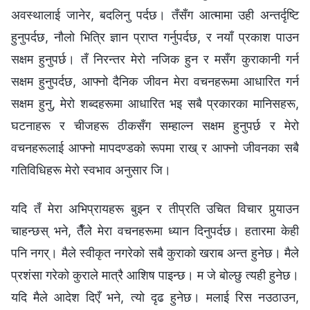
अवस्थालाई जानेर, बदलिनु पर्दछ। तँसँग आत्मामा उही अन्तर्दृष्टि
हुनुपर्दछ, नौलो भित्रि ज्ञान प्राप्त गर्नुपर्दछ, र नयाँ प्रकाश पाउन
सक्षम हुनुपर्छ। तँ निरन्तर मेरो नजिक हुन र मसँग कुराकानी गर्न
सक्षम हुनुपर्दछ, आफ्नो दैनिक जीवन मेरा वचनहरूमा आधारित गर्न
सक्षम हुनु, मेरो शब्दहरूमा आधारित भइ सबै प्रकारका मानिसहरू,
घटनाहरू र चीजहरू ठीकसँग सम्हाल्न सक्षम हुनुपर्छ र मेरो
वचनहरूलाई आफ्‍नो मापदण्डको रूपमा राख् र आफ्‍नो जीवनका सबै
गतिविधिहरू मेरो स्वभाव अनुसार जि।
यदि तँ मेरा अभिप्रायहरू बुझ्न र तीप्रति उचित विचार पुर्‍याउन
चाहन्छस् भने, तैँले मेरा वचनहरूमा ध्यान दिनुपर्दछ। हतारमा केही
पनि नगर्। मैले स्वीकृत नगरेको सबै कुराको खराब अन्त हुनेछ। मैले
प्रशंसा गरेको कुराले मात्रै आशिष पाइन्छ। म जे बोल्छु त्यही हुनेछ।
यदि मैले आदेश दिएँ भने, त्यो दृढ हुनेछ। मलाई रिस नउठाउन,