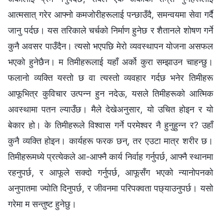
आत्मसात् गरेर आफ्नो कमजोरीहरूलाई पन्छाउँदै, समन्वयमा सेवा गर्दै
जानु पर्दछ। यस तरिकाले चर्चको निर्माण हुनेछ र शैतानले शोषण गर्ने
कुनै अवसर पाउँदैन। त्यसो भएपछि मेरो व्यवस्थापन योजना असफल
भएको हुनेछैन। म तिमीहरूलाई यहाँ अर्को कुरा सम्झाउन चाहन्छु।
फलानो व्यक्ति यस्तो छ वा त्यस्तो व्यवहार गर्दछ भनेर तिमीहरू
आफूभित्र कुविचार उत्पन्न हुन नदेऊ, यसले तिमीहरूको आत्मिक
अवस्थामा पतन ल्याउँछ। मैले देखेअनुसार, यो उचित होइन र यो
बेकार हो। के तिमीहरूले विश्‍वास गर्ने परमेश्‍वर नै हुनुहुन्‍न र? उहाँ
कुनै व्यक्ति होइन। कार्यहरू फरक छन्, तर एउटा मात्र शरीर छ।
तिमीहरूमध्ये प्रत्येकले आ-आफ्नै कार्य निर्वाह गर्नुपर्छ, आफ्नै स्थानमा
रहनुपर्छ, र आफूले सक्दो गर्नुपर्छ, आफूसँग भएको न्यानोपनको
अनुपातमा ज्योति दिनुपर्छ, र जीवनमा परिपक्वता पछ्याउनुपर्छ। यसो
गरेमा म सन्तुष्ट हुनेछु।