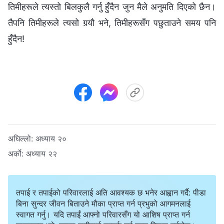
तिमीहरूले त्यस्तो बिलकुलै गर्नु हुँदैन जुन मैले अनुमति दिएको छैन।
तैपनि तिमीहरूले त्यसो गर्‍यौ भने, तिमीहरूसँग पछुताउने समय पनि
हुँदैन!
अघिल्लो:
अध्याय २०
अर्को:
अध्याय २२
तपाई र तपाईको परिवारलाई अति आवश्यक छ भनेर आह्वान गर्दै: पीडा
बिना सुन्दर जीवन बिताउने मौका प्राप्त गर्न प्रभुको आगमनलाई
स्वागत गर्नु। यदि तपाईं आफ्नो परिवारसँग यो आशिष प्राप्त गर्न