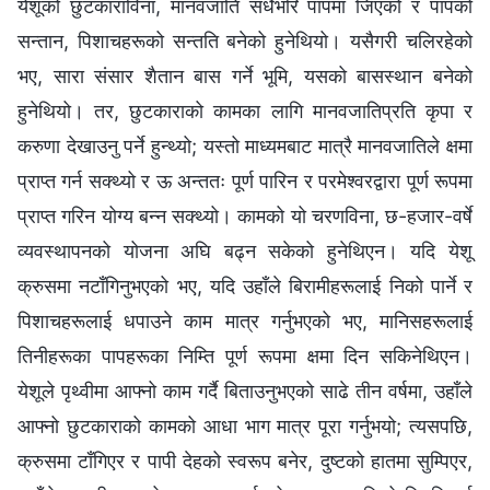
येशूको छुटकाराविना, मानवजाति सधैँभरि पापमा जिएको र पापको
सन्तान, पिशाचहरूको सन्तति बनेको हुनेथियो। यसैगरी चलिरहेको
भए, सारा संसार शैतान बास गर्ने भूमि, यसको बासस्थान बनेको
हुनेथियो। तर, छुटकाराको कामका लागि मानवजातिप्रति कृपा र
करुणा देखाउनु पर्ने हुन्थ्यो; यस्तो माध्यमबाट मात्रै मानवजातिले क्षमा
प्राप्त गर्न सक्थ्यो र ऊ अन्ततः पूर्ण पारिन र परमेश्‍वरद्वारा पूर्ण रूपमा
प्राप्त गरिन योग्य बन्न सक्थ्यो। कामको यो चरणविना, छ-हजार-वर्षे
व्यवस्थापनको योजना अघि बढ्न सकेको हुनेथिएन। यदि येशू
क्रुसमा नटाँगिनुभएको भए, यदि उहाँले बिरामीहरूलाई निको पार्ने र
पिशाचहरूलाई धपाउने काम मात्र गर्नुभएको भए, मानिसहरूलाई
तिनीहरूका पापहरूका निम्ति पूर्ण रूपमा क्षमा दिन सकिनेथिएन।
येशूले पृथ्वीमा आफ्नो काम गर्दै बिताउनुभएको साढे तीन वर्षमा, उहाँले
आफ्नो छुटकाराको कामको आधा भाग मात्र पूरा गर्नुभयो; त्यसपछि,
क्रुसमा टाँगिएर र पापी देहको स्वरूप बनेर, दुष्टको हातमा सुम्पिएर,