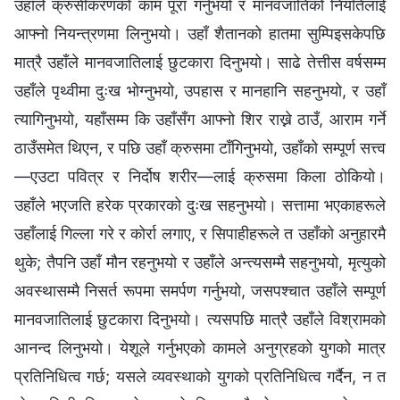
उहाँले क्रुसीकरणको काम पूरा गर्नुभयो र मानवजातिको नियतिलाई
आफ्नो नियन्त्रणमा लिनुभयो। उहाँ शैतानको हातमा सुम्पिइसकेपछि
मात्रै उहाँले मानवजातिलाई छुटकारा दिनुभयो। साढे तेत्तीस वर्षसम्म
उहाँले पृथ्वीमा दुःख भोग्नुभयो, उपहास र मानहानि सहनुभयो, र उहाँ
त्यागिनुभयो, यहाँसम्म कि उहाँसँग आफ्नो शिर राख्ने ठाउँ, आराम गर्ने
ठाउँसमेत थिएन, र पछि उहाँ क्रुसमा टाँगिनुभयो, उहाँको सम्पूर्ण सत्त्व
—एउटा पवित्र र निर्दोष शरीर—लाई क्रुसमा किला ठोकियो।
उहाँले भएजति हरेक प्रकारको दुःख सहनुभयो। सत्तामा भएकाहरूले
उहाँलाई गिल्ला गरे र कोर्रा लगाए, र सिपाहीहरूले त उहाँको अनुहारमै
थुके; तैपनि उहाँ मौन रहनुभयो र उहाँले अन्त्यसम्मै सहनुभयो, मृत्युको
अवस्थासम्मै निसर्त रूपमा समर्पण गर्नुभयो, जसपश्चात उहाँले सम्पूर्ण
मानवजातिलाई छुटकारा दिनुभयो। त्यसपछि मात्रै उहाँले विश्रामको
आनन्द लिनुभयो। येशूले गर्नुभएको कामले अनुग्रहको युगको मात्र
प्रतिनिधित्व गर्छ; यसले व्यवस्थाको युगको प्रतिनिधित्व गर्दैन, न त